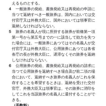
えるものとする。
４
一般旅券の発給、書換発給又は再発給の申請に
当つて返納すべき一般旅券は、国内においては交
付官庁又は外務大臣に、国外においては領事官に
返納しなければならない。
５
旅券の名義人が現に所持する旅券が前條第一項
第一号から第五号までの一に該当して効力を失つ
た場合には、一般旅券にあつてはその名義人が交
付官庁又は外務大臣に、公用旅券にあつては各省
各庁の長が外務大臣に、遅滞なくその旅券を返納
しなければならない。
６
公用旅券の発給、書換発給又は再発給の請求に
当つて公用旅券を返納すべき場合及び前二項の場
合において、返納すべき旅券の名義人がこれを保
存することを希望するときは、返納を受けた交付
官庁、外務大臣又は領事官は、その旅券に消印を
してこれを当該旅券の名義人に還付することがで
きる。
（手数料）