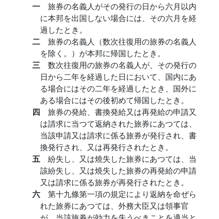
一
旅券の名義人がその発行の日から六月以内
に本邦を出国しない場合には、その六月を経
過したとき。
二
旅券の名義人（数次往復用の旅券の名義人
を除く。）が本邦に帰国したとき。
三
数次往復用の旅券の名義人が、その発行の
日から二年を経過した日において、国内にあ
る場合にはその二年を経過したとき、国外に
ある場合にはその後初めて帰国したとき。
四
旅券の発給、書換発給又は再発給の申請又
は請求に当つて返納された旅券にあつては、
当該申請又は請求に係る旅券が発行され、書
換発行され、又は再発行されたとき。
五
紛失し、又は燒失した旅券にあつては、当
該紛失し、又は燒失した旅券の再発給の申請
又は請求に係る旅券が再発行されたとき。
六
第十九條第一項の規定により返納を命ぜら
れた旅券にあつては、外務大臣又は領事官
が、当該旅券が効力を失うべきことを適当と