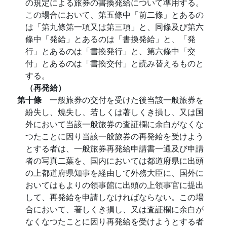
の規定による旅券の書換発給について準用する。
この場合において、第五條中「前二條」とあるの
は「第九條第一項又は第三項」と、同條及び第六
條中「発給」とあるのは「書換発給」と、「発
行」とあるのは「書換発行」と、第六條中「交
付」とあるのは「書換交付」と読み替えるものと
する。
（再発給）
第十條
一般旅券の交付を受けた後当該一般旅券を
紛失し、燒失し、若しくは著しくき損し、又は国
外において当該一般旅券の査証欄に余白がなくな
つたことに因り当該一般旅券の再発給を受けよう
とする者は、一般旅券再発給申請書一通及び申請
者の写真二葉を、国内においては都道府県に出頭
の上都道府県知事を経由して外務大臣に、国外に
おいてはもよりの領事館に出頭の上領事官に提出
して、再発給を申請しなければならない。この場
合において、著しくき損し、又は査証欄に余白が
なくなつたことに因り再発給を受けようとする者