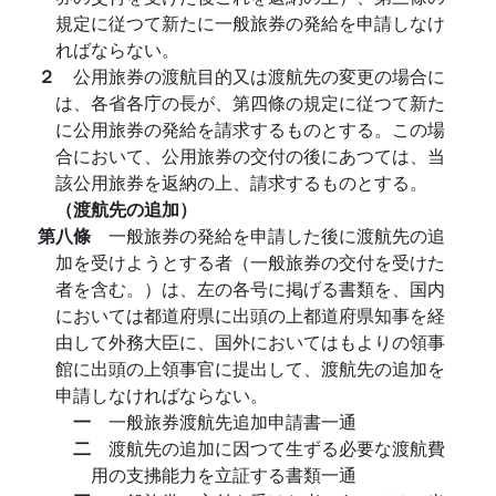
規定に従つて新たに一般旅券の発給を申請しなけ
ればならない。
２
公用旅券の渡航目的又は渡航先の変更の場合に
は、各省各庁の長が、第四條の規定に従つて新た
に公用旅券の発給を請求するものとする。この場
合において、公用旅券の交付の後にあつては、当
該公用旅券を返納の上、請求するものとする。
（渡航先の追加）
第八條
一般旅券の発給を申請した後に渡航先の追
加を受けようとする者（一般旅券の交付を受けた
者を含む。）は、左の各号に掲げる書類を、国内
においては都道府県に出頭の上都道府県知事を経
由して外務大臣に、国外においてはもよりの領事
館に出頭の上領事官に提出して、渡航先の追加を
申請しなければならない。
一
一般旅券渡航先追加申請書一通
二
渡航先の追加に因つて生ずる必要な渡航費
用の支拂能力を立証する書類一通