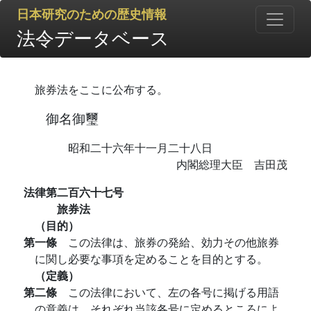
日本研究のための歴史情報
法令データベース
旅券法をここに公布する。
御名御璽
昭和二十六年十一月二十八日
内閣総理大臣 吉田茂
法律第二百六十七号
旅券法
（目的）
第一條
この法律は、旅券の発給、効力その他旅券
に関し必要な事項を定めることを目的とする。
（定義）
第二條
この法律において、左の各号に掲げる用語
の意義は、それぞれ当該各号に定めるところによ