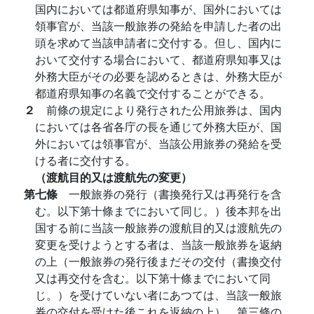
国内においては都道府県知事が、国外においては
領事官が、当該一般旅券の発給を申請した者の出
頭を求めて当該申請者に交付する。但し、国内に
おいて交付する場合において、都道府県知事又は
外務大臣がその必要を認めるときは、外務大臣が
都道府県知事の名義で交付することができる。
２
前條の規定により発行された公用旅券は、国内
においては各省各庁の長を通じて外務大臣が、国
外においては領事官が、当該公用旅券の発給を受
ける者に交付する。
（渡航目的又は渡航先の変更）
第七條
一般旅券の発行（書換発行又は再発行を含
む。以下第十條までにおいて同じ。）後本邦を出
国する前に当該一般旅券の渡航目的又は渡航先の
変更を受けようとする者は、当該一般旅券を返納
の上（一般旅券の発行後まだその交付（書換交付
又は再交付を含む。以下第十條までにおいて同
じ。）を受けていない者にあつては、当該一般旅
券の交付を受けた後これを返納の上）、第三條の