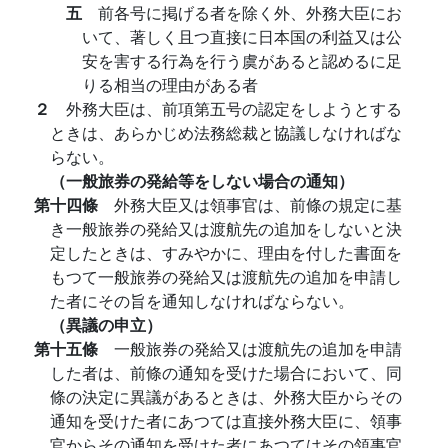
五
前各号に掲げる者を除く外、外務大臣にお
いて、著しく且つ直接に日本国の利益又は公
安を害する行為を行う虞があると認めるに足
りる相当の理由がある者
２
外務大臣は、前項第五号の認定をしようとする
ときは、あらかじめ法務総裁と協議しなければな
らない。
（一般旅券の発給等をしない場合の通知）
第十四條
外務大臣又は領事官は、前條の規定に基
き一般旅券の発給又は渡航先の追加をしないと決
定したときは、すみやかに、理由を付した書面を
もつて一般旅券の発給又は渡航先の追加を申請し
た者にその旨を通知しなければならない。
（異議の申立）
第十五條
一般旅券の発給又は渡航先の追加を申請
した者は、前條の通知を受けた場合において、同
條の決定に異議があるときは、外務大臣からその
通知を受けた者にあつては直接外務大臣に、領事
官からその通知を受けた者にあつてはその領事官