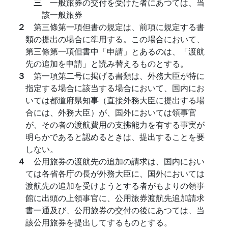
三
一般旅券の交付を受けた者にあつては、当
該一般旅券
２
第三條第一項但書の規定は、前項に規定する書
類の提出の場合に準用する。この場合において、
第三條第一項但書中「申請」とあるのは、「渡航
先の追加を申請」と読み替えるものとする。
３
第一項第二号に掲げる書類は、外務大臣が特に
指定する場合に該当する場合において、国内にお
いては都道府県知事（直接外務大臣に提出する場
合には、外務大臣）が、国外においては領事官
が、その者の渡航費用の支拂能力を有する事実が
明らかであると認めるときは、提出することを要
しない。
４
公用旅券の渡航先の追加の請求は、国内におい
ては各省各庁の長が外務大臣に、国外においては
渡航先の追加を受けようとする者がもよりの領事
館に出頭の上領事官に、公用旅券渡航先追加請求
書一通及び、公用旅券の交付の後にあつては、当
該公用旅券を提出してするものとする。