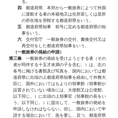
る。
四
都道府県 本邦から一般旅券によつて外国
に渡航する者の本籍地又は住所若しくは居所
の所在地を管轄する都道府県をいう。
五
都道府県知事 前号に定める都道府県の知
事をいう。
六
交付官庁 一般旅券の交付、書換交付又は
再交付をした都道府県知事をいう。
（一般旅券の発給の申請）
第三條
一般旅券の発給を受けようとする者（その
者が同伴する十五才未満の子を含む。）は、左の
各号に掲げる書類及び写真を、国内においては都
道府県に出頭の上都道府県知事を経由して外務大
臣に、国外においてはもよりの領事館（領事館が
設置されていない場合には、大使館又は公使館。
以下同じ。）に出頭の上領事官（領事館の長をい
う。以下同じ。）に提出して、一般旅券の発給を
申請しなければならない。但し、国内において申
請する場合において、急を要し、且つ、都道府県