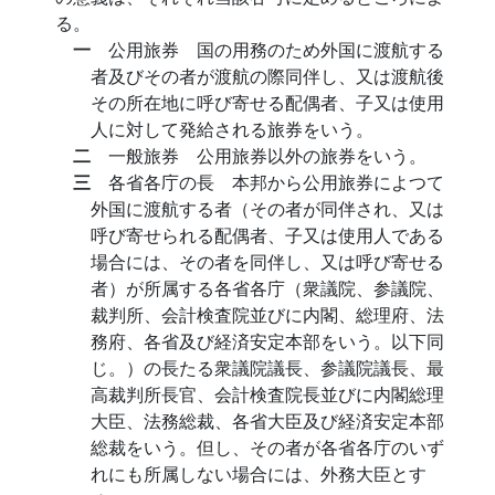
る。
一
公用旅券 国の用務のため外国に渡航する
者及びその者が渡航の際同伴し、又は渡航後
その所在地に呼び寄せる配偶者、子又は使用
人に対して発給される旅券をいう。
二
一般旅券 公用旅券以外の旅券をいう。
三
各省各庁の長 本邦から公用旅券によつて
外国に渡航する者（その者が同伴され、又は
呼び寄せられる配偶者、子又は使用人である
場合には、その者を同伴し、又は呼び寄せる
者）が所属する各省各庁（衆議院、参議院、
裁判所、会計検査院並びに内閣、総理府、法
務府、各省及び経済安定本部をいう。以下同
じ。）の長たる衆議院議長、参議院議長、最
高裁判所長官、会計検査院長並びに内閣総理
大臣、法務総裁、各省大臣及び経済安定本部
総裁をいう。但し、その者が各省各庁のいず
れにも所属しない場合には、外務大臣とす