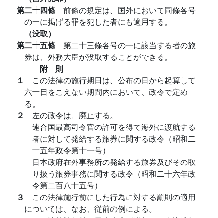
第二十四條
前條の規定は、国外において同條各号
の一に掲げる罪を犯した者にも適用する。
（没取）
第二十五條
第二十三條各号の一に該当する者の旅
券は、外務大臣が没取することができる。
附 則
１
この法律の施行期日は、公布の日から起算して
六十日をこえない期間内において、政令で定め
る。
２
左の政令は、廃止する。
連合国最高司令官の許可を得て海外に渡航する
者に対して発給する旅券に関する政令（昭和二
十五年政令第十一号）
日本政府在外事務所の発給する旅券及びその取
り扱う旅券事務に関する政令（昭和二十六年政
令第二百八十五号）
３
この法律施行前にした行為に対する罰則の適用
については、なお、従前の例による。