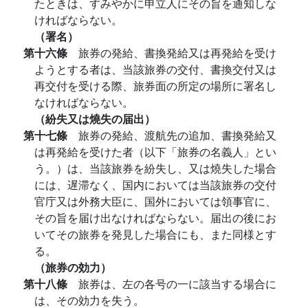
たときは、すみやかに申立人にその旨を通知しな
ければならない。
（署名）
第十六條
旅券の発給、書換発給又は再発給を受け
ようとする者は、当該旅券の交付、書換交付又は
再交付を受ける際、旅券面の所定の場所に署名し
なければならない。
（紛失又は燒失の届出）
第十七條
旅券の発給、渡航先の追加、書換発給又
は再発給を受けた者（以下「旅券の名義人」とい
う。）は、当該旅券を紛失し、又は燒失した場合
には、遅滞なく、国内においては当該旅券の交付
官庁又は外務大臣に、国外においては領事官に、
その旨を届け出なければならない。届出の後にお
いてその旅券を発見した場合にも、また同様とす
る。
（旅券の効力）
第十八條
旅券は、左の各号の一に該当する場合に
は、その効力を失う。