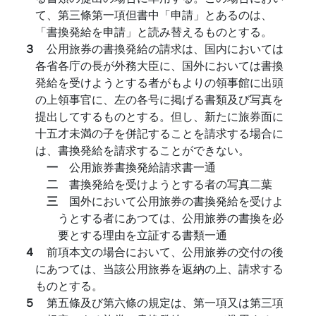
て、第三條第一項但書中「申請」とあるのは、
「書換発給を申請」と読み替えるものとする。
３
公用旅券の書換発給の請求は、国内においては
各省各庁の長が外務大臣に、国外においては書換
発給を受けようとする者がもよりの領事館に出頭
の上領事官に、左の各号に掲げる書類及び写真を
提出してするものとする。但し、新たに旅券面に
十五才未満の子を併記することを請求する場合に
は、書換発給を請求することができない。
一
公用旅券書換発給請求書一通
二
書換発給を受けようとする者の写真二葉
三
国外において公用旅券の書換発給を受けよ
うとする者にあつては、公用旅券の書換を必
要とする理由を立証する書類一通
４
前項本文の場合において、公用旅券の交付の後
にあつては、当該公用旅券を返納の上、請求する
ものとする。
５
第五條及び第六條の規定は、第一項又は第三項