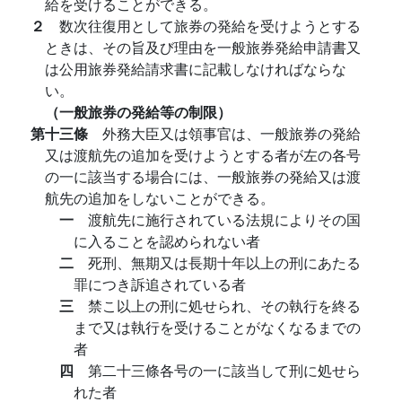
給を受けることができる。
２
数次往復用として旅券の発給を受けようとする
ときは、その旨及び理由を一般旅券発給申請書又
は公用旅券発給請求書に記載しなければならな
い。
（一般旅券の発給等の制限）
第十三條
外務大臣又は領事官は、一般旅券の発給
又は渡航先の追加を受けようとする者が左の各号
の一に該当する場合には、一般旅券の発給又は渡
航先の追加をしないことができる。
一
渡航先に施行されている法規によりその国
に入ることを認められない者
二
死刑、無期又は長期十年以上の刑にあたる
罪につき訴追されている者
三
禁こ以上の刑に処せられ、その執行を終る
まで又は執行を受けることがなくなるまでの
者
四
第二十三條各号の一に該当して刑に処せら
れた者