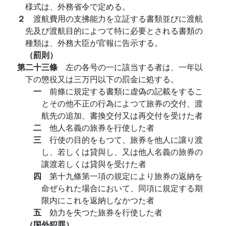
様式は、外務省令で定める。
２
渡航費用の支拂能力を立証する書類並びに渡航
先及び渡航目的によつて特に必要とされる書類の
種類は、外務大臣が官報に告示する。
（罰則）
第二十三條
左の各号の一に該当する者は、一年以
下の懲役又は三万円以下の罰金に処する。
一
前條に規定する書類に虚偽の記載をするこ
とその他不正の行為によつて旅券の交付、渡
航先の追加、書換交付又は再交付を受けた者
二
他人名義の旅券を行使した者
三
行使の目的をもつて、旅券を他人に讓り渡
し、若しくは貸與し、又は他人名義の旅券の
讓渡若しくは貸與を受けた者
四
第十九條第一項の規定により旅券の返納を
命ぜられた場合において、同項に規定する期
限内にこれを返納しなかつた者
五
効力を失つた旅券を行使した者
（国外犯罪）