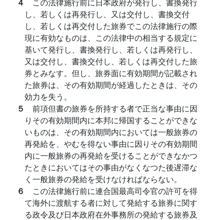
４
この法律施行前に日本政府が発行し、書換発行
し、若しくは再発行し、又は交付し、書換交付
し、若しくは再交付した旅券でこの法律施行の際
現に有効なものは、この法律中の相当する規定に
基いて発行し、書換発行し、若しくは再発行し、
又は交付し、書換交付し、若しくは再交付した旅
券とみなす。但し、旅券面に有効期間が記載され
た旅券は、その有効期間が経過したときは、その
効力を失う。
５
前項但書の旅券を所持する者で正当な事由に因
りその有効期間内に本邦に帰国することができな
いものは、その有効期間内においては一般旅券の
再発給を、やむを得ない事由に因りその有効期間
内に一般旅券の再発給を受けることができなかつ
たときにおいてはその事由がなくなつた後遅滞な
く一般旅券の発給を受けなければならない。
６
この法律施行前に連合国最高司令官の許可を得
て海外に渡航する者に対して発給する旅券に関す
る政令及び日本政府在外事務所の発給する旅券及