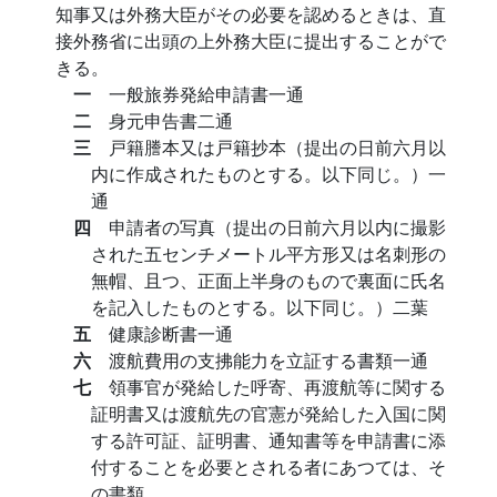
知事又は外務大臣がその必要を認めるときは、直
接外務省に出頭の上外務大臣に提出することがで
きる。
一
一般旅券発給申請書一通
二
身元申告書二通
三
戸籍謄本又は戸籍抄本（提出の日前六月以
内に作成されたものとする。以下同じ。）一
通
四
申請者の写真（提出の日前六月以内に撮影
された五センチメートル平方形又は名刺形の
無帽、且つ、正面上半身のもので裏面に氏名
を記入したものとする。以下同じ。）二葉
五
健康診断書一通
六
渡航費用の支拂能力を立証する書類一通
七
領事官が発給した呼寄、再渡航等に関する
証明書又は渡航先の官憲が発給した入国に関
する許可証、証明書、通知書等を申請書に添
付することを必要とされる者にあつては、そ
の書類