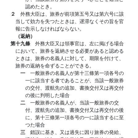
認めたとき。
２
外務大臣は、旅券が前項第五号又は第六号に該
当して効力を失つたときは、遅滞なくその旨を官
報に告示しなければならない。
（返納）
第十九條
外務大臣又は領事官は、左に掲げる場合
において、旅券を返納させる必要があると認める
ときは、旅券の名義人に対して、期限を付けて、
旅券の返納を命ずることができる。
一
一般旅券の名義人が第十三條第一項各号の
一に該当する者であることが、当該一般旅券
の交付、渡航先の追加、書換交付又は再交付
の後に判明した場合
二
一般旅券の名義人が、当該一般旅券の交
付、渡航先の追加、書換交付又は再交付の後
に、第十三條第一項各号の一に該当するに至
つた場合
三
錯誤に基き、又は過失に因り旅券の発給、