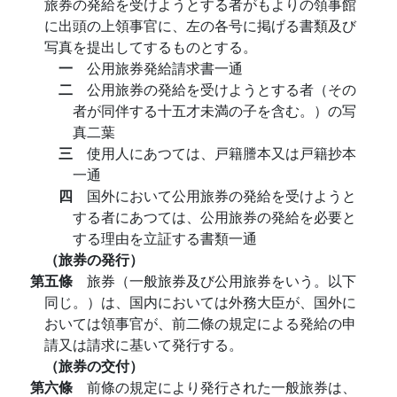
旅券の発給を受けようとする者がもよりの領事館
に出頭の上領事官に、左の各号に掲げる書類及び
写真を提出してするものとする。
一
公用旅券発給請求書一通
二
公用旅券の発給を受けようとする者（その
者が同伴する十五才未満の子を含む。）の写
真二葉
三
使用人にあつては、戸籍謄本又は戸籍抄本
一通
四
国外において公用旅券の発給を受けようと
する者にあつては、公用旅券の発給を必要と
する理由を立証する書類一通
（旅券の発行）
第五條
旅券（一般旅券及び公用旅券をいう。以下
同じ。）は、国内においては外務大臣が、国外に
おいては領事官が、前二條の規定による発給の申
請又は請求に基いて発行する。
（旅券の交付）
第六條
前條の規定により発行された一般旅券は、