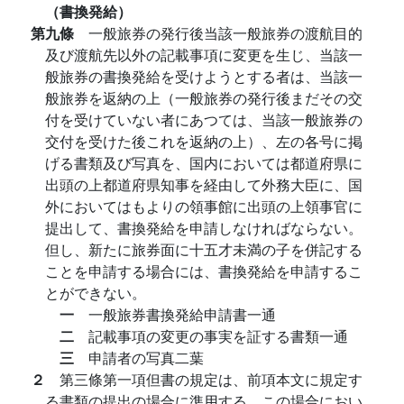
（書換発給）
第九條
一般旅券の発行後当該一般旅券の渡航目的
及び渡航先以外の記載事項に変更を生じ、当該一
般旅券の書換発給を受けようとする者は、当該一
般旅券を返納の上（一般旅券の発行後まだその交
付を受けていない者にあつては、当該一般旅券の
交付を受けた後これを返納の上）、左の各号に掲
げる書類及び写真を、国内においては都道府県に
出頭の上都道府県知事を経由して外務大臣に、国
外においてはもよりの領事館に出頭の上領事官に
提出して、書換発給を申請しなければならない。
但し、新たに旅券面に十五才未満の子を併記する
ことを申請する場合には、書換発給を申請するこ
とができない。
一
一般旅券書換発給申請書一通
二
記載事項の変更の事実を証する書類一通
三
申請者の写真二葉
２
第三條第一項但書の規定は、前項本文に規定す
る書類の提出の場合に準用する。この場合におい