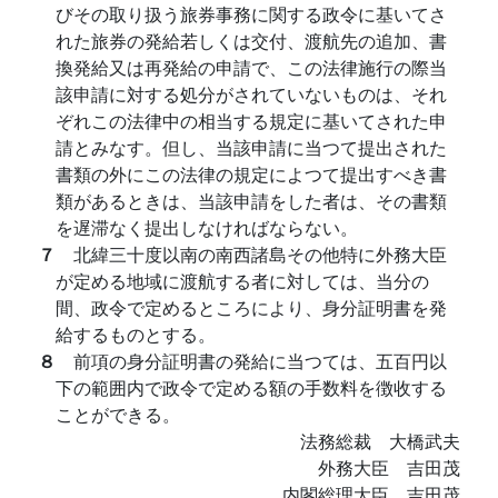
びその取り扱う旅券事務に関する政令に基いてさ
れた旅券の発給若しくは交付、渡航先の追加、書
換発給又は再発給の申請で、この法律施行の際当
該申請に対する処分がされていないものは、それ
ぞれこの法律中の相当する規定に基いてされた申
請とみなす。但し、当該申請に当つて提出された
書類の外にこの法律の規定によつて提出すべき書
類があるときは、当該申請をした者は、その書類
を遅滞なく提出しなければならない。
７
北緯三十度以南の南西諸島その他特に外務大臣
が定める地域に渡航する者に対しては、当分の
間、政令で定めるところにより、身分証明書を発
給するものとする。
８
前項の身分証明書の発給に当つては、五百円以
下の範囲内で政令で定める額の手数料を徴收する
ことができる。
法務総裁 大橋武夫
外務大臣 吉田茂
内閣総理大臣 吉田茂