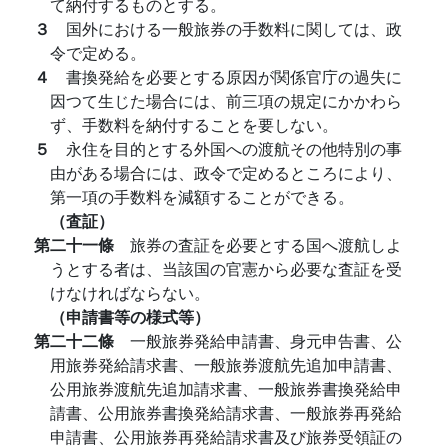
て納付するものとする。
３
国外における一般旅券の手数料に関しては、政
令で定める。
４
書換発給を必要とする原因が関係官庁の過失に
因つて生じた場合には、前三項の規定にかかわら
ず、手数料を納付することを要しない。
５
永住を目的とする外国への渡航その他特別の事
由がある場合には、政令で定めるところにより、
第一項の手数料を減額することができる。
（査証）
第二十一條
旅券の査証を必要とする国へ渡航しよ
うとする者は、当該国の官憲から必要な査証を受
けなければならない。
（申請書等の様式等）
第二十二條
一般旅券発給申請書、身元申告書、公
用旅券発給請求書、一般旅券渡航先追加申請書、
公用旅券渡航先追加請求書、一般旅券書換発給申
請書、公用旅券書換発給請求書、一般旅券再発給
申請書、公用旅券再発給請求書及び旅券受領証の