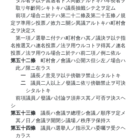
タル者ヲ以テ當選者トス同數ナルトキハ年長者ヲ
取リ年齡同シキトキハ議長抽籤シテ之ヲ定ム
前項ノ場合ニ於テハ第二十二條及第二十五條ノ規
定ヲ準用シ投票ノ效力ニ關シ異議アルトキハ町村會
之ヲ決定ス
第一項ノ選擧ニ付テハ町村會ハ其ノ議決ヲ以テ指
名推選又ハ連名投票ノ法ヲ用ウルコトヲ得其ノ連名
投票ノ法ヲ用ウル場合ニ於テハ前二項ノ例ニ依ル
第五十二條
町村會ノ會議ハ公開ス但シ左ノ場合ハ
此ノ限ニ在ラス
一
議長ノ意見ヲ以テ傍聽ヲ禁止シタルトキ
二
議員二人以上ノ發議ニ依リ傍聽禁止ヲ可決
シタルトキ
前項議員ノ發議ハ討論ヲ須井ス其ノ可否ヲ決スヘ
シ
第五十三條
議長ハ會議ヲ總理シ會議ノ順序ヲ定メ
其ノ日ノ會議ヲ開閉シ議場ノ秩序ヲ保持ス
第五十四條
議員ハ選擧人ノ指示又ハ委囑ヲ受クヘ
カラス