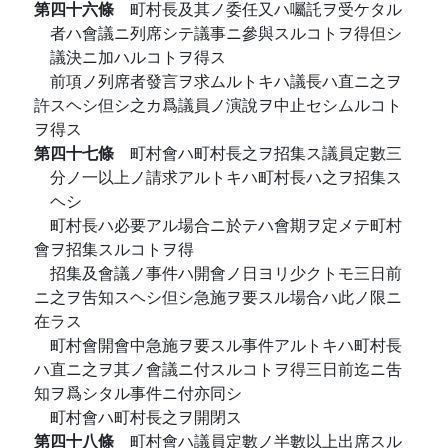
第四十六條
町村長及其ノ委任又ハ囑託ヲ受ケタル
者ハ會議ニ列席シテ議事ニ參與スルコトヲ得但シ
議決ニ加ハルコトヲ得ス
前項ノ列席者發言ヲ求ムルトキハ議長ハ直ニ之ヲ
許スヘシ但シ之カ爲議員ノ演說ヲ中止セシムルコト
ヲ得ス
第四十七條
町村會ハ町村長之ヲ招集ス議員定數三
分ノ一以上ノ請求アルトキハ町村長ハ之ヲ招集ス
ヘシ
町村長ハ必要アル場合ニ於テハ會期ヲ定メテ町村
會ヲ招集スルコトヲ得
招集及會議ノ事件ハ開會ノ日ヨリ少クトモ三日前
ニ之ヲ吿知スヘシ但シ急施ヲ要スル場合ハ此ノ限ニ
在ラス
町村會開會中急施ヲ要スル事件アルトキハ町村長
ハ直ニ之ヲ其ノ會議ニ付スルコトヲ得三日前迄ニ吿
知ヲ爲シタル事件ニ付亦同シ
町村會ハ町村長之ヲ開閉ス
第四十八條
町村會ハ議員定數ノ半數以上出席スル