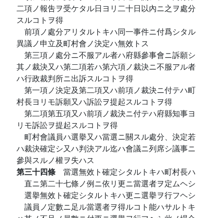
二項ノ報吿ヲ受ケタル日ヨリ二十日以內ニ之ヲ處分
スルコトヲ得
前項ノ處分アリタルトキハ同一事件ニ付爲シタル
異議ノ申立及町村會ノ決定ハ無效トス
第三項ノ處分ニ不服アル者ハ府縣參事會ニ訴願シ
其ノ裁決又ハ第二項若ハ第六項ノ裁決ニ不服アル者
ハ行政裁判所ニ出訴スルコトヲ得
第一項ノ決定及第二項又ハ前項ノ裁決ニ付テハ町
村長ヨリモ訴願又ハ訴訟ヲ提起スルコトヲ得
第二項第五項又ハ前項ノ裁決ニ付テハ府縣知事ヨ
リモ訴訟ヲ提起スルコトヲ得
町村會議員ハ選擧又ハ當選ニ關スル處分、決定若
ハ裁決確定シ又ハ判決アル迄ハ會議ニ列席シ議事ニ
參與スルノ權ヲ失ハス
第三十四條
當選無效ト確定シタルトキハ町村長ハ
直ニ第二十七條ノ例ニ依リ更ニ當選者ヲ定ムヘシ
選擧無效ト確定シタルトキハ更ニ選擧ヲ行フヘシ
議員ノ定數ニ足ル當選者ヲ得ルコト能ハサルトキ