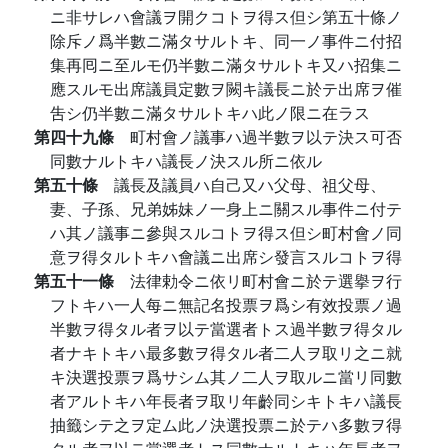
ニ非サレハ會議ヲ開クコトヲ得ス但シ第五十條ノ
除斥ノ爲半數ニ滿タサルトキ、同一ノ事件ニ付招
集再囘ニ至ルモ仍半數ニ滿タサルトキ又ハ招集ニ
應スルモ出席議員定數ヲ闕キ議長ニ於テ出席ヲ催
吿シ仍半數ニ滿タサルトキハ此ノ限ニ在ラス
第四十九條
町村會ノ議事ハ過半數ヲ以テ決ス可否
同數ナルトキハ議長ノ決スル所ニ依ル
第五十條
議長及議員ハ自己又ハ父母、祖父母、
妻、子孫、兄弟姊妹ノ一身上ニ關スル事件ニ付テ
ハ其ノ議事ニ參與スルコトヲ得ス但シ町村會ノ同
意ヲ得タルトキハ會議ニ出席シ發言スルコトヲ得
第五十一條
法律勅令ニ依リ町村會ニ於テ選擧ヲ行
フトキハ一人每ニ無記名投票ヲ爲シ有效投票ノ過
半數ヲ得タル者ヲ以テ當選者トス過半數ヲ得タル
者ナキトキハ最多數ヲ得タル者二人ヲ取リ之ニ就
キ決選投票ヲ爲サシム其ノ二人ヲ取ルニ當リ同數
者アルトキハ年長者ヲ取リ年齡同シキトキハ議長
抽籤シテ之ヲ定ム此ノ決選投票ニ於テハ多數ヲ得