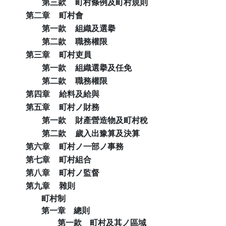
第三款
町村條例及町村規則
第二章
町村會
第一款
組織及選擧
第二款
職務權限
第三章
町村吏員
第一款
組織選擧及任免
第二款
職務權限
第四章
給料及給與
第五章
町村ノ財務
第一款
財產營造物及町村稅
第二款
歲入出豫算及決算
第六章
町村ノ一部ノ事務
第七章
町村組合
第八章
町村ノ監督
第九章
雜則
町村制
第一章 總則
第一款 町村及其ノ區域