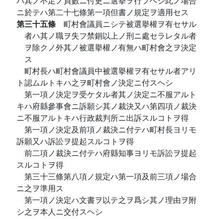
ハ其ノ不足ノ員數ニ付更ニ選擧ヲ行フヘシ此ノ場合
ニ於テハ第二十七條第一項但書ノ規定ヲ適用セス
第三十五條
町村會議員ニシテ被選擧權ヲ有セサル
者ハ其ノ職ヲ失フ禁錮以上ノ刑ニ處セラレタル者
ヲ除クノ外其ノ被選擧權ノ有無ハ町村會之ヲ決定
ス
町村長ハ町村會議員中被選擧權ヲ有セサル者アリ
ト認ムルトキハ之ヲ町村會ノ決定ニ付スヘシ
第一項ノ決定ヲ受ケタル者其ノ決定ニ不服アルト
キハ府縣參事會ニ訴願シ其ノ裁決又ハ第四項ノ裁決
ニ不服アルトキハ行政裁判所ニ出訴スルコトヲ得
第一項ノ決定及前項ノ裁決ニ付テハ町村長ヨリモ
訴願又ハ訴訟ヲ提起スルコトヲ得
前二項ノ裁決ニ付テハ府縣知事ヨリモ訴訟ヲ提起
スルコトヲ得
第三十三條第八項ノ規定ハ第一項及前三項ノ場合
ニ之ヲ準用ス
第一項ノ決定ハ文書ヲ以テ之ヲ爲シ其ノ理由ヲ附
シ之ヲ本人ニ交付スヘシ