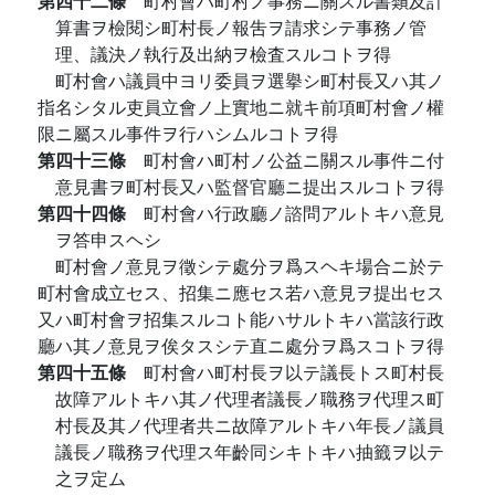
第四十二條
町村會ハ町村ノ事務ニ關スル書類及計
算書ヲ檢閱シ町村長ノ報吿ヲ請求シテ事務ノ管
理、議決ノ執行及出納ヲ檢査スルコトヲ得
町村會ハ議員中ヨリ委員ヲ選擧シ町村長又ハ其ノ
指名シタル吏員立會ノ上實地ニ就キ前項町村會ノ權
限ニ屬スル事件ヲ行ハシムルコトヲ得
第四十三條
町村會ハ町村ノ公益ニ關スル事件ニ付
意見書ヲ町村長又ハ監督官廳ニ提出スルコトヲ得
第四十四條
町村會ハ行政廳ノ諮問アルトキハ意見
ヲ答申スヘシ
町村會ノ意見ヲ徵シテ處分ヲ爲スヘキ場合ニ於テ
町村會成立セス、招集ニ應セス若ハ意見ヲ提出セス
又ハ町村會ヲ招集スルコト能ハサルトキハ當該行政
廳ハ其ノ意見ヲ俟タスシテ直ニ處分ヲ爲スコトヲ得
第四十五條
町村會ハ町村長ヲ以テ議長トス町村長
故障アルトキハ其ノ代理者議長ノ職務ヲ代理ス町
村長及其ノ代理者共ニ故障アルトキハ年長ノ議員
議長ノ職務ヲ代理ス年齡同シキトキハ抽籤ヲ以テ
之ヲ定ム