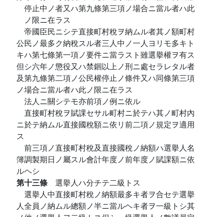
停止中ノ者又ハ第九條第三項ノ場合ニ當ル者ハ此
ノ限ニ在ラス
帝國臣民ニシテ直接町村稅ヲ納ムル者其ノ額町村
公民ノ最多ク納稅スル者三人中ノ一人ヨリモ多キト
キハ第七條第一項ノ要件ニ當ラスト雖選擧權ヲ有ス
但シ六年ノ懲役又ハ禁錮以上ノ刑ニ處セラレタル者
及第九條第二項ノ公民權停止ノ條件又ハ同條第三項
ノ場合ニ當ル者ハ此ノ限ニ在ラス
法人ニ關シテモ亦前項ノ例ニ依ル
直接町村稅ヲ賦課セサル町村ニ於テハ其ノ町村內
ニ於テ納ムル直接國稅額ニ依リ前二項ノ規定ヲ適用
ス
前三項ノ直接町村稅及直接國稅ノ納額ハ選擧人名
簿調製期日ノ屬スル會計年度ノ前年度ノ賦課額ニ依
ルヘシ
第十三條
選擧人ハ分チテ二級トス
選擧人中直接町村稅ノ納額最多キ者ヲ合セテ選擧
人全員ノ納ムル總額ノ半ニ當ルヘキ者ヲ一級トシ其