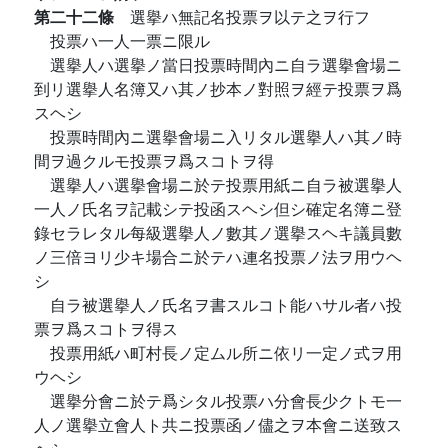
第二十二條
選擧ハ無記名投票ヲ以テ之ヲ行フ
投票ハ一人一票ニ限ル
選擧人ハ選擧ノ當日投票時間內ニ自ラ選擧會場ニ
到リ選擧人名簿又ハ其ノ抄本ノ對照ヲ經テ投票ヲ爲
スヘシ
投票時間內ニ選擧會場ニ入リタル選擧人ハ其ノ時
間ヲ過クルモ投票ヲ爲スコトヲ得
選擧人ハ選擧會場ニ於テ投票用紙ニ自ラ被選擧人
一人ノ氏名ヲ記載シテ投函スヘシ但シ確定名簿ニ登
錄セラレタル每級選擧人ノ數其ノ選擧スヘキ議員數
ノ三倍ヨリ少キ場合ニ於テハ連名投票ノ法ヲ用ウヘ
シ
自ラ被選擧人ノ氏名ヲ書スルコト能ハサル者ハ投
票ヲ爲スコトヲ得ス
投票用紙ハ町村長ノ定ムル所ニ依リ一定ノ式ヲ用
ウヘシ
選擧分會ニ於テ爲シタル投票ハ分會長少クトモ一
人ノ選擧立會人ト共ニ投票函ノ儘之ヲ本會ニ送致ス