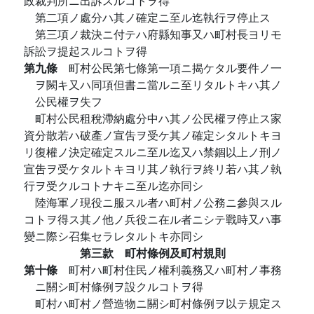
政裁判所ニ出訴スルコトヲ得
第二項ノ處分ハ其ノ確定ニ至ル迄執行ヲ停止ス
第三項ノ裁決ニ付テハ府縣知事又ハ町村長ヨリモ
訴訟ヲ提起スルコトヲ得
第九條
町村公民第七條第一項ニ揭ケタル要件ノ一
ヲ闕キ又ハ同項但書ニ當ルニ至リタルトキハ其ノ
公民權ヲ失フ
町村公民租稅滯納處分中ハ其ノ公民權ヲ停止ス家
資分散若ハ破產ノ宣吿ヲ受ケ其ノ確定シタルトキヨ
リ復權ノ決定確定スルニ至ル迄又ハ禁錮以上ノ刑ノ
宣吿ヲ受ケタルトキヨリ其ノ執行ヲ終リ若ハ其ノ執
行ヲ受クルコトナキニ至ル迄亦同シ
陸海軍ノ現役ニ服スル者ハ町村ノ公務ニ參與スル
コトヲ得ス其ノ他ノ兵役ニ在ル者ニシテ戰時又ハ事
變ニ際シ召集セラレタルトキ亦同シ
第三款 町村條例及町村規則
第十條
町村ハ町村住民ノ權利義務又ハ町村ノ事務
ニ關シ町村條例ヲ設クルコトヲ得
町村ハ町村ノ營造物ニ關シ町村條例ヲ以テ規定ス