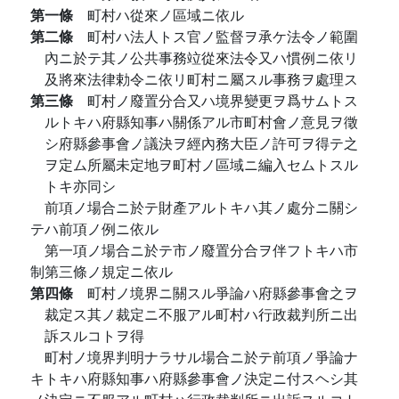
第一條
町村ハ從來ノ區域ニ依ル
第二條
町村ハ法人トス官ノ監督ヲ承ケ法令ノ範圍
內ニ於テ其ノ公共事務竝從來法令又ハ慣例ニ依リ
及將來法律勅令ニ依リ町村ニ屬スル事務ヲ處理ス
第三條
町村ノ廢置分合又ハ境界變更ヲ爲サムトス
ルトキハ府縣知事ハ關係アル市町村會ノ意見ヲ徵
シ府縣參事會ノ議決ヲ經內務大臣ノ許可ヲ得テ之
ヲ定ム所屬未定地ヲ町村ノ區域ニ編入セムトスル
トキ亦同シ
前項ノ場合ニ於テ財產アルトキハ其ノ處分ニ關シ
テハ前項ノ例ニ依ル
第一項ノ場合ニ於テ市ノ廢置分合ヲ伴フトキハ市
制第三條ノ規定ニ依ル
第四條
町村ノ境界ニ關スル爭論ハ府縣參事會之ヲ
裁定ス其ノ裁定ニ不服アル町村ハ行政裁判所ニ出
訴スルコトヲ得
町村ノ境界判明ナラサル場合ニ於テ前項ノ爭論ナ
キトキハ府縣知事ハ府縣參事會ノ決定ニ付スヘシ其