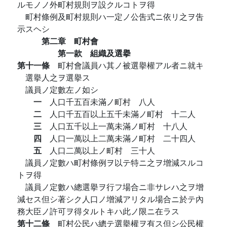
ルモノノ外町村規則ヲ設クルコトヲ得
町村條例及町村規則ハ一定ノ公吿式ニ依リ之ヲ吿
示スヘシ
第二章 町村會
第一款 組織及選擧
第十一條
町村會議員ハ其ノ被選擧權アル者ニ就キ
選擧人之ヲ選擧ス
議員ノ定數左ノ如シ
一
人口千五百未滿ノ町村 八人
二
人口千五百以上五千未滿ノ町村 十二人
三
人口五千以上一萬未滿ノ町村 十八人
四
人口一萬以上二萬未滿ノ町村 二十四人
五
人口二萬以上ノ町村 三十人
議員ノ定數ハ町村條例ヲ以テ特ニ之ヲ增減スルコ
トヲ得
議員ノ定數ハ總選擧ヲ行フ場合ニ非サレハ之ヲ增
減セス但シ著シク人口ノ增減アリタル場合ニ於テ內
務大臣ノ許可ヲ得タルトキハ此ノ限ニ在ラス
第十二條
町村公民ハ總テ選擧權ヲ有ス但シ公民權