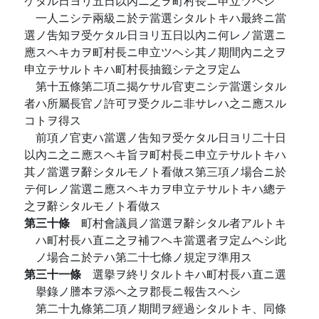
ケタル日ヨリ五日以內ニ之ヲ町村長ニ申立ツヘシ
一人ニシテ兩級ニ於テ當選シタルトキハ最終ニ當
選ノ吿知ヲ受ケタル日ヨリ五日以內ニ何レノ當選ニ
應スヘキカヲ町村長ニ申立ツヘシ其ノ期間內ニ之ヲ
申立テサルトキハ町村長抽籤シテ之ヲ定ム
第十五條第二項ニ揭ケサル官吏ニシテ當選シタル
者ハ所屬長官ノ許可ヲ受クルニ非サレハ之ニ應スル
コトヲ得ス
前項ノ官吏ハ當選ノ吿知ヲ受ケタル日ヨリ二十日
以內ニ之ニ應スヘキ旨ヲ町村長ニ申立テサルトキハ
其ノ當選ヲ辭シタルモノト看做ス第三項ノ場合ニ於
テ何レノ當選ニ應スヘキカヲ申立テサルトキハ總テ
之ヲ辭シタルモノト看做ス
第三十條
町村會議員ノ當選ヲ辭シタル者アルトキ
ハ町村長ハ直ニ之ヲ補フヘキ當選者ヲ定ムヘシ此
ノ場合ニ於テハ第二十七條ノ規定ヲ準用ス
第三十一條
選擧ヲ終リタルトキハ町村長ハ直ニ選
擧錄ノ謄本ヲ添ヘ之ヲ郡長ニ報吿スヘシ
第二十九條第二項ノ期間ヲ經過シタルトキ、同條