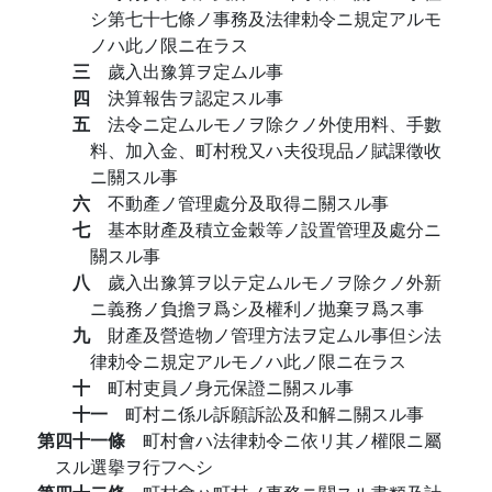
シ第七十七條ノ事務及法律勅令ニ規定アルモ
ノハ此ノ限ニ在ラス
三
歲入出豫算ヲ定ムル事
四
決算報吿ヲ認定スル事
五
法令ニ定ムルモノヲ除クノ外使用料、手數
料、加入金、町村稅又ハ夫役現品ノ賦課徵收
ニ關スル事
六
不動產ノ管理處分及取得ニ關スル事
七
基本財產及積立金穀等ノ設置管理及處分ニ
關スル事
八
歲入出豫算ヲ以テ定ムルモノヲ除クノ外新
ニ義務ノ負擔ヲ爲シ及權利ノ抛棄ヲ爲ス事
九
財產及營造物ノ管理方法ヲ定ムル事但シ法
律勅令ニ規定アルモノハ此ノ限ニ在ラス
十
町村吏員ノ身元保證ニ關スル事
十一
町村ニ係ル訴願訴訟及和解ニ關スル事
第四十一條
町村會ハ法律勅令ニ依リ其ノ權限ニ屬
スル選擧ヲ行フヘシ