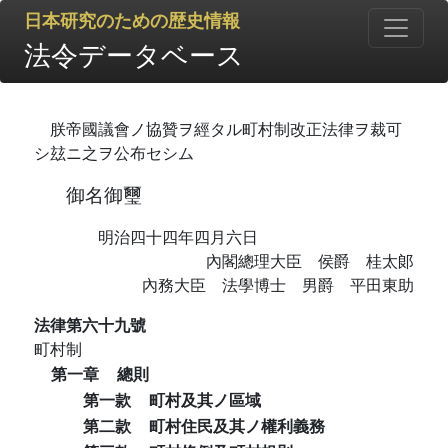
日本研究のための歴史情報
法令データベース
朕帝國議會ノ協贊ヲ經タル町村制改正法律ヲ裁可
シ玆ニ之ヲ公布セシム
御名御璽
明治四十四年四月六日
內閣總理大臣 侯爵 桂太郞
內務大臣 法學博士 男爵 平田東助
法律第六十九號
町村制
第一章
總則
第一款
町村及其ノ區域
第二款
町村住民及其ノ權利義務