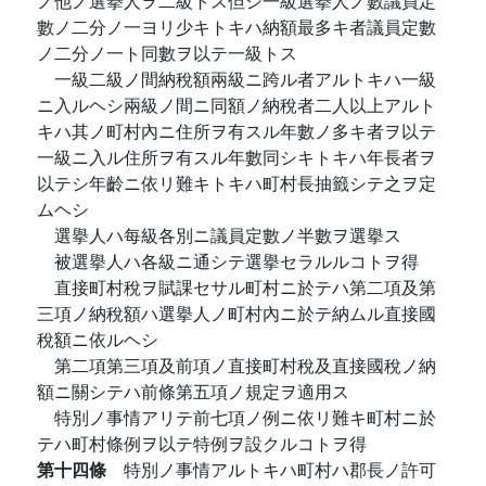
ノ他ノ選擧人ヲ二級トス但シ一級選擧人ノ數議員定
數ノ二分ノ一ヨリ少キトキハ納額最多キ者議員定數
ノ二分ノ一ト同數ヲ以テ一級トス
一級二級ノ間納稅額兩級ニ跨ル者アルトキハ一級
ニ入ルヘシ兩級ノ間ニ同額ノ納稅者二人以上アルト
キハ其ノ町村內ニ住所ヲ有スル年數ノ多キ者ヲ以テ
一級ニ入ル住所ヲ有スル年數同シキトキハ年長者ヲ
以テシ年齡ニ依リ難キトキハ町村長抽籤シテ之ヲ定
ムヘシ
選擧人ハ每級各別ニ議員定數ノ半數ヲ選擧ス
被選擧人ハ各級ニ通シテ選擧セラルルコトヲ得
直接町村稅ヲ賦課セサル町村ニ於テハ第二項及第
三項ノ納稅額ハ選擧人ノ町村內ニ於テ納ムル直接國
稅額ニ依ルヘシ
第二項第三項及前項ノ直接町村稅及直接國稅ノ納
額ニ關シテハ前條第五項ノ規定ヲ適用ス
特別ノ事情アリテ前七項ノ例ニ依リ難キ町村ニ於
テハ町村條例ヲ以テ特例ヲ設クルコトヲ得
第十四條
特別ノ事情アルトキハ町村ハ郡長ノ許可