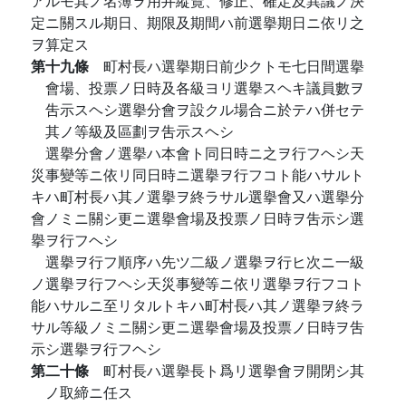
アルモ其ノ名簿ヲ用井縱覽、修正、確定及異議ノ決
定ニ關スル期日、期限及期間ハ前選擧期日ニ依リ之
ヲ算定ス
第十九條
町村長ハ選擧期日前少クトモ七日間選擧
會場、投票ノ日時及各級ヨリ選擧スヘキ議員數ヲ
吿示スヘシ選擧分會ヲ設クル場合ニ於テハ併セテ
其ノ等級及區劃ヲ吿示スヘシ
選擧分會ノ選擧ハ本會ト同日時ニ之ヲ行フヘシ天
災事變等ニ依リ同日時ニ選擧ヲ行フコト能ハサルト
キハ町村長ハ其ノ選擧ヲ終ラサル選擧會又ハ選擧分
會ノミニ關シ更ニ選擧會場及投票ノ日時ヲ吿示シ選
擧ヲ行フヘシ
選擧ヲ行フ順序ハ先ツ二級ノ選擧ヲ行ヒ次ニ一級
ノ選擧ヲ行フヘシ天災事變等ニ依リ選擧ヲ行フコト
能ハサルニ至リタルトキハ町村長ハ其ノ選擧ヲ終ラ
サル等級ノミニ關シ更ニ選擧會場及投票ノ日時ヲ吿
示シ選擧ヲ行フヘシ
第二十條
町村長ハ選擧長ト爲リ選擧會ヲ開閉シ其
ノ取締ニ任ス