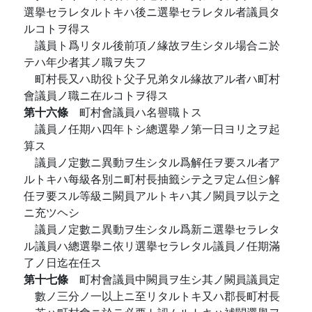
選擧セラレタルトキハ後ニ選擧セラレタル者議員タ
ルコトヲ得ス
議員ト爲リタル後前項ノ緣故ヲ生シタル場合ニ於
テハ年少者其ノ職ヲ失フ
町村長又ハ助役ト父子兄弟タル緣故アル者ハ町村
會議員ノ職ニ在ルコトヲ得ス
第十六條
町村會議員ハ名譽職トス
議員ノ任期ハ四年トシ總選擧ノ第一日ヨリ之ヲ起
算ス
議員ノ定數ニ異動ヲ生シタル爲解任ヲ要スル者ア
ルトキハ每級各別ニ町村長抽籤シテ之ヲ定ム但シ解
任ヲ要スル等級ニ闕員アルトキハ其ノ闕員ヲ以テ之
ニ充ツヘシ
議員ノ定數ニ異動ヲ生シタル爲新ニ選擧セラレタ
ル議員ハ總選擧ニ依リ選擧セラレタル議員ノ任期滿
了ノ日迄在任ス
第十七條
町村會議員中闕員ヲ生シ其ノ闕員議員定
數ノ三分ノ一以上ニ至リタルトキ又ハ郡長町村長