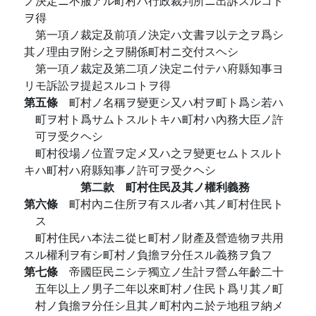
ノ決定ニ不服アル町村ハ行政裁判所ニ出訴スルコト
ヲ得
第一項ノ裁定及前項ノ決定ハ文書ヲ以テ之ヲ爲シ
其ノ理由ヲ附シ之ヲ關係町村ニ交付スヘシ
第一項ノ裁定及第二項ノ決定ニ付テハ府縣知事ヨ
リモ訴訟ヲ提起スルコトヲ得
第五條
町村ノ名稱ヲ變更シ又ハ村ヲ町ト爲シ若ハ
町ヲ村ト爲サムトスルトキハ町村ハ內務大臣ノ許
可ヲ受クヘシ
町村役場ノ位置ヲ定メ又ハ之ヲ變更セムトスルト
キハ町村ハ府縣知事ノ許可ヲ受クヘシ
第二款 町村住民及其ノ權利義務
第六條
町村內ニ住所ヲ有スル者ハ其ノ町村住民ト
ス
町村住民ハ本法ニ從ヒ町村ノ財產及營造物ヲ共用
スル權利ヲ有シ町村ノ負擔ヲ分任スル義務ヲ負フ
第七條
帝國臣民ニシテ獨立ノ生計ヲ營ム年齡二十
五年以上ノ男子二年以來町村ノ住民ト爲リ其ノ町
村ノ負擔ヲ分任シ且其ノ町村內ニ於テ地租ヲ納メ