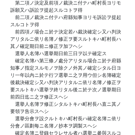
第二項ノ決定及前項ノ裁決ニ付テハ町村長ヨリモ
訴願又ハ訴訟ヲ提起スルコトヲ得
前二項ノ裁決ニ付テハ府縣知事ヨリモ訴訟ヲ提起
スルコトヲ得
前四項ノ場合ニ於テ決定若ハ裁決確定シ又ハ判決
アリタルニ依リ名簿ノ修正ヲ要スルトキハ町村長ハ
其ノ確定期日前ニ修正ヲ加フヘシ
選擧人名簿ハ選擧期日前三日ヲ以テ確定ス
確定名簿ハ第三條ノ處分アリタル場合ニ於テ府縣
知事ノ指定スルモノヲ除クノ外其ノ確定シタル日ヨ
リ一年以內ニ於テ行フ選擧ニ之ヲ用ウ但シ名簿確定
後裁決確定シ又ハ判決アリタルニ依リ名簿ノ修正ヲ
要スルトキハ選擧ヲ終リタル後ニ於テ次ノ選擧期日
前四日迄ニ之ヲ修正スヘシ
選擧人名簿ヲ修正シタルトキハ町村長ハ直ニ其ノ
要領ヲ吿示スヘシ
選擧分會ヲ設クルトキハ町村長ハ確定名簿ニ依リ
分會ノ區劃每ニ名簿ノ抄本ヲ調製スヘシ
確定名簿ニ登錄セラレサル者ハ選擧ニ參與スルコ