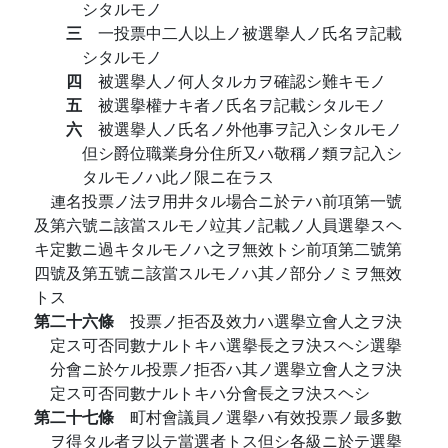
シタルモノ
三
一投票中二人以上ノ被選擧人ノ氏名ヲ記載
シタルモノ
四
被選擧人ノ何人タルカヲ確認シ難キモノ
五
被選擧權ナキ者ノ氏名ヲ記載シタルモノ
六
被選擧人ノ氏名ノ外他事ヲ記入シタルモノ
但シ爵位職業身分住所又ハ敬稱ノ類ヲ記入シ
タルモノハ此ノ限ニ在ラス
連名投票ノ法ヲ用井タル場合ニ於テハ前項第一號
及第六號ニ該當スルモノ竝其ノ記載ノ人員選擧スヘ
キ定數ニ過キタルモノハ之ヲ無效トシ前項第二號第
四號及第五號ニ該當スルモノハ其ノ部分ノミヲ無效
トス
第二十六條
投票ノ拒否及效力ハ選擧立會人之ヲ決
定ス可否同數ナルトキハ選擧長之ヲ決スヘシ選擧
分會ニ於ケル投票ノ拒否ハ其ノ選擧立會人之ヲ決
定ス可否同數ナルトキハ分會長之ヲ決スヘシ
第二十七條
町村會議員ノ選擧ハ有效投票ノ最多數
ヲ得タル者ヲ以テ當選者トス但シ各級ニ於テ選擧