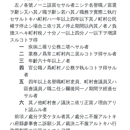
左ノ各號ノ一ニ該當セサル者ニシテ名譽職ノ當選
ヲ辭シ又ハ其ノ職ヲ辭シ若ハ其ノ職務ヲ實際ニ執行
セサルトキハ町村ハ一年以上四年以下其ノ町村公民
權ヲ停止シ場合ニ依リ其ノ停止期間以內其ノ者ノ負
擔スヘキ町村稅ノ十分ノ一以上四分ノ一以下ヲ增課
スルコトヲ得
一
疾病ニ罹リ公務ニ堪ヘサル者
二
業務ノ爲常ニ町村內ニ居ルコトヲ得サル者
三
年齡六十年以上ノ者
四
官公職ノ爲町村ノ公務ヲ執ルコトヲ得サル
者
五
四年以上名譽職町村吏員、町村會議員又ハ
區會議員ノ職ニ任シ爾後同一ノ期間ヲ經過セ
サル者
六
其ノ他町村會ノ議決ニ依リ正當ノ理由アリ
ト認ムル者
前項ノ處分ヲ受ケタル者其ノ處分ニ不服アルトキ
ハ府縣參事會ニ訴願シ其ノ裁決ニ不服アルトキハ行