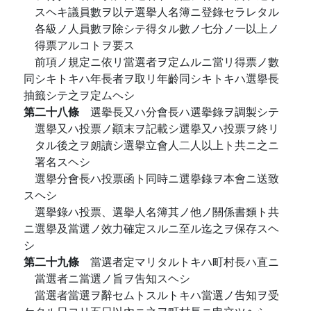
スヘキ議員數ヲ以テ選擧人名簿ニ登錄セラレタル
各級ノ人員數ヲ除シテ得タル數ノ七分ノ一以上ノ
得票アルコトヲ要ス
前項ノ規定ニ依リ當選者ヲ定ムルニ當リ得票ノ數
同シキトキハ年長者ヲ取リ年齡同シキトキハ選擧長
抽籤シテ之ヲ定ムヘシ
第二十八條
選擧長又ハ分會長ハ選擧錄ヲ調製シテ
選擧又ハ投票ノ顚末ヲ記載シ選擧又ハ投票ヲ終リ
タル後之ヲ朗讀シ選擧立會人二人以上ト共ニ之ニ
署名スヘシ
選擧分會長ハ投票函ト同時ニ選擧錄ヲ本會ニ送致
スヘシ
選擧錄ハ投票、選擧人名簿其ノ他ノ關係書類ト共
ニ選擧及當選ノ效力確定スルニ至ル迄之ヲ保存スヘ
シ
第二十九條
當選者定マリタルトキハ町村長ハ直ニ
當選者ニ當選ノ旨ヲ吿知スヘシ
當選者當選ヲ辭セムトスルトキハ當選ノ吿知ヲ受