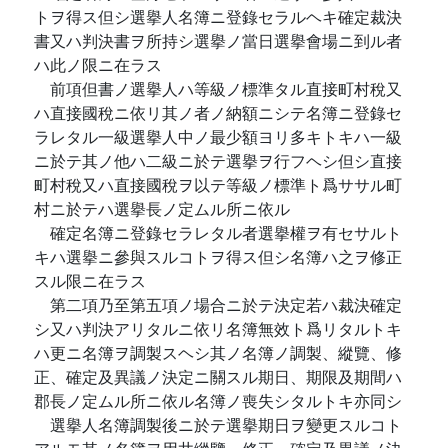
トヲ得ス但シ選擧人名簿ニ登錄セラルヘキ確定裁決
書又ハ判決書ヲ所持シ選擧ノ當日選擧會場ニ到ル者
ハ此ノ限ニ在ラス
前項但書ノ選擧人ハ等級ノ標準タル直接町村稅又
ハ直接國稅ニ依リ其ノ者ノ納額ニシテ名簿ニ登錄セ
ラレタル一級選擧人中ノ最少額ヨリ多キトキハ一級
ニ於テ其ノ他ハ二級ニ於テ選擧ヲ行フヘシ但シ直接
町村稅又ハ直接國稅ヲ以テ等級ノ標準ト爲ササル町
村ニ於テハ選擧長ノ定ムル所ニ依ル
確定名簿ニ登錄セラレタル者選擧權ヲ有セサルト
キハ選擧ニ參與スルコトヲ得ス但シ名簿ハ之ヲ修正
スル限ニ在ラス
第二項乃至第五項ノ場合ニ於テ決定若ハ裁決確定
シ又ハ判決アリタルニ依リ名簿無效ト爲リタルトキ
ハ更ニ名簿ヲ調製スヘシ其ノ名簿ノ調製、縱覽、修
正、確定及異議ノ決定ニ關スル期日、期限及期間ハ
郡長ノ定ムル所ニ依ル名簿ノ喪失シタルトキ亦同シ
選擧人名簿調製後ニ於テ選擧期日ヲ變更スルコト