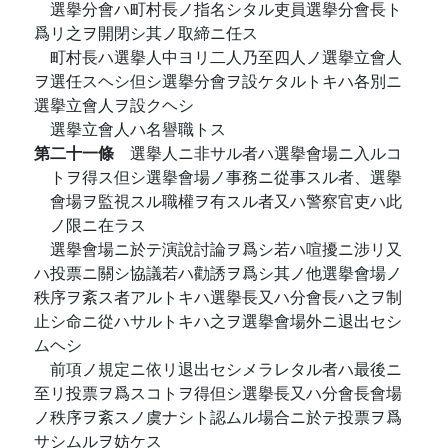
選擧分會ハ町村長ノ指名シタル吏員選擧分會長ト
爲リ之ヲ開閉シ其ノ取締ニ任ス
町村長ハ選擧人中ヨリ二人乃至四人ノ選擧立會人
ヲ選任スヘシ但シ選擧分會ヲ設ケタルトキハ各別ニ
選擧立會人ヲ設クヘシ
選擧立會人ハ名譽職トス
第二十一條
選擧人ニ非サル者ハ選擧會場ニ入ルコ
トヲ得ス但シ選擧會場ノ事務ニ從事スル者、選擧
會場ヲ監視スル職權ヲ有スル者又ハ警察官吏ハ此
ノ限ニ在ラス
選擧會場ニ於テ演說討論ヲ爲シ若ハ喧擾ニ涉リ又
ハ投票ニ關シ協議若ハ勸誘ヲ爲シ其ノ他選擧會場ノ
秩序ヲ紊ス者アルトキハ選擧長又ハ分會長ハ之ヲ制
止シ命ニ從ハサルトキハ之ヲ選擧會場外ニ退出セシ
ムヘシ
前項ノ規定ニ依リ退出セシメラレタル者ハ最後ニ
至リ投票ヲ爲スコトヲ得但シ選擧長又ハ分會長會場
ノ秩序ヲ紊スノ虞ナシト認ムル場合ニ於テ投票ヲ爲
サシムルヲ妨ケス