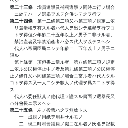
ヘシ
第二十三條
增員選擧及補闕選擧ヲ同時ニ行フ場合
ニ於テハ一ノ選擧ヲ以テ合併シテ之ヲ行フ
第二十四條
第十二條第二項又ハ第三項ノ規定ニ依
リ選擧權ヲ有スル者ハ代人ヲ出シテ選擧ヲ行フコ
トヲ得但シ年齡二十五年以上ノ男子ニ非サル者、
禁治產者及準禁治產者ハ必ス代人ヲ以テスヘシ
代人ハ帝國臣民ニシテ年齡二十五年以上ノ男子ニ
限ル
第七條第一項但書ニ當ル者、第八條第二項ノ規定
ニ依ル公民權停止中ノ者及第九條第二項ノ公民權停
止ノ條件又ハ同條第三項ノ場合ニ當ル者ハ代人タル
コトヲ得ス又一人ニシテ數人ノ代理ヲ爲スコトヲ得
ス
代人ハ委任狀其ノ他代理ヲ證スル書面ヲ選擧長又
ハ分會長ニ示スヘシ
第二十五條
左ノ投票ハ之ヲ無效トス
一
成規ノ用紙ヲ用井サルモノ
二
現ニ町村會議員ノ職ニ在ル者ノ氏名ヲ記載