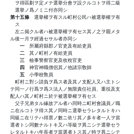
ヲ得區劃ヲ定メテ選擧分會ヲ設クルコトヲ得二級
選擧ノ爲ノミニ付亦同シ
第十五條
選擧權ヲ有スル町村公民ハ被選擧權ヲ有
ス
左ニ揭クル者ハ被選擧權ヲ有セス其ノ之ヲ罷メタ
ル後一月ヲ經過セサル者亦同シ
一
所屬府縣郡ノ官吏及有給吏員
二
其ノ町村ノ有給吏員
三
檢事警察官吏及收稅官吏
四
神官神職僧侶其ノ他諸宗敎師
五
小學校敎員
町村ニ對シ請負ヲ爲ス者及其ノ支配人又ハ主トシ
テ同一ノ行爲ヲ爲ス法人ノ無限責任社員、重役及支
配人ハ其ノ町村ニ於テ被選擧權ヲ有セス
父子兄弟タル緣故アル者ハ同時ニ町村會議員ノ職
ニ在ルコトヲ得ス其ノ同時ニ選擧セラレタルトキハ
同級ニ在リテハ得票ノ數ニ依リ其ノ多キ者一人ヲ當
選者トシ同數ナルトキ又ハ等級ヲ異ニシテ選擧セラ
レタルトキハ年長者ヲ當選者トス其ノ時ヲ異ニシテ