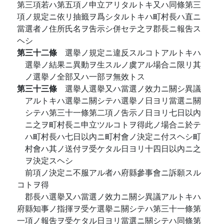
第三項若ハ第五項ノ申立アリタルトキ又ハ同條第三
項ノ規定ニ依リ抽籤ヲ爲シタルトキハ町村長ハ直ニ
當選者ノ住所氏名ヲ吿示シ併セテ之ヲ郡長ニ報吿ス
ヘシ
第三十二條
選擧ノ規定ニ違反スルコトアルトキハ
選擧ノ結果ニ異動ヲ生スルノ虞アル場合ニ限リ其
ノ選擧ノ全部又ハ一部ヲ無效トス
第三十三條
選擧人選擧又ハ當選ノ效力ニ關シ異議
アルトキハ選擧ニ關シテハ選擧ノ日ヨリ當選ニ關
シテハ第三十一條第二項ノ吿示ノ日ヨリ七日以內
ニ之ヲ町村長ニ申立ツルコトヲ得此ノ場合ニ於テ
ハ町村長ハ七日以內ニ町村會ノ決定ニ付スヘシ町
村會ハ其ノ送付ヲ受ケタル日ヨリ十四日以內ニ之
ヲ決定スヘシ
前項ノ決定ニ不服アル者ハ府縣參事會ニ訴願スル
コトヲ得
郡長ハ選擧又ハ當選ノ效力ニ關シ異議アルトキハ
府縣知事ノ指揮ヲ受ケ選擧ニ關シテハ第三十一條第
一項ノ報吿ヲ受ケタル日ヨリ當選ニ關シテハ同條第