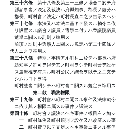
第三十六條
第十八條及第三十三條ノ場合ニ於テ府
縣參事會ノ決定及裁決ハ府縣知事、郡長ノ處分ハ
郡長、町村會ノ決定ハ町村長直ニ之ヲ吿示スヘシ
第三十七條
本法又ハ本法ニ基キテ發スル勅令ニ依
リ設置スル議會ノ議員ノ選擧ニ付テハ衆議院議員
選擧ニ關スル罰則ヲ準用ス
前項ノ罰則中選擧人ニ關スル規定ハ第二十四條ノ
代人ニ之ヲ準用ス
第三十八條
特別ノ事情アル町村ニ於テハ郡長ハ府
縣知事ノ許可ヲ得テ其ノ町村ヲシテ町村會ヲ設ケ
ス選擧權ヲ有スル町村公民ノ總會ヲ以テ之ニ充テ
シムルコトヲ得
町村總會ニ關シテハ町村會ニ關スル規定ヲ準用ス
第二款 職務權限
第三十九條
町村會ハ町村ニ關スル事件及法律勅令
ニ依リ其ノ權限ニ屬スル事件ヲ議決ス
第四十條
町村會ノ議決スヘキ事件ノ槪目左ノ如シ
一
町村條例及町村規則ヲ設ケ又ハ改廢スル事
二
町村費ヲ以テ支辨スヘキ事業ニ關スル事但