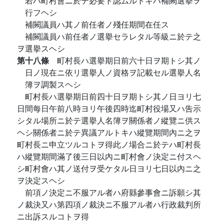
若ハ町村會ニ於テ必要ト認ムルトキハ補闕選擧ヲ
行フヘシ
補闕議員ハ其ノ前任者ノ殘任期間在任ス
補闕議員ハ前任者ノ選擧セラレタル等級ニ於テ之
ヲ選擧スヘシ
第十八條
町村長ハ選擧期日前六十日ヲ期トシ其ノ
日ノ現在ニ依リ選擧人ノ資格ヲ記載セル選擧人名
簿ヲ調製スヘシ
町村長ハ選擧期日前四十日ヲ期トシ其ノ日ヨリ七
日間每日午前八時ヨリ午後四時迄町村役場又ハ吿示
シタル場所ニ於テ選擧人名簿ヲ關係者ノ縱覽ニ供ス
ヘシ關係者ニ於テ異議アルトキハ縱覽期間內ニ之ヲ
町村長ニ申立ツルコトヲ得此ノ場合ニ於テハ町村長
ハ縱覽期間滿了後三日以內ニ町村會ノ決定ニ付スヘ
シ町村會ハ其ノ送付ヲ受ケタル日ヨリ七日以內ニ之
ヲ決定スヘシ
前項ノ決定ニ不服アル者ハ府縣參事會ニ訴願シ其
ノ裁決又ハ第四項ノ裁決ニ不服アル者ハ行政裁判所
ニ出訴スルコトヲ得