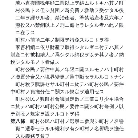
若ハ直接國稅年額二圓以上ヲ納ムルトキハ其ノ町
村公民トス但シ貧困ノ爲公費ノ救助ヲ受ケタル後
二年ヲ經サル者、禁治產者、準禁治產者及六年ノ
懲役又ハ禁錮以上ノ刑ニ處セラレタル者ハ此ノ限
ニ在ラス
町村ハ前項二年ノ制限ヲ特免スルコトヲ得
家督相續ニ依リ財產ヲ取得シタル者ニ付テハ其ノ
財產ニ付被相續人ノ爲シタル納稅ヲ以テ其ノ者ノ納
稅シタルモノト看做ス
町村公民ノ要件中其ノ年限ニ關スルモノハ市町村
ノ廢置分合又ハ境界變更ノ爲中斷セラルルコトナシ
町村稅ヲ賦課セサル町村ニ於テハ町村公民ノ要件
中町村ノ負擔分任ニ關スル規定ヲ適用セス
町村公民ノ數町村會議員定數ノ三倍ヨリ少キ場合
ニ於テハ町村ハ町村公民ノ要件ニ關シ町村條例ヲ以
テ別段ノ規定ヲ設クルコトヲ得
第八條
町村公民ハ町村ノ選擧ニ參與シ町村ノ名譽
職ニ選擧セラルル權利ヲ有シ町村ノ名譽職ヲ擔任
スル義務ヲ負フ