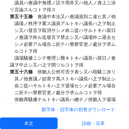
議員ハ會議中無禮ノ語ヲ用井又ハ他人ノ身上ニ涉
リ言論スルコトヲ得ス
第五十五條
會議中本法又ハ會議規則ニ違ヒ其ノ他
議場ノ秩序ヲ紊ス議員アルトキハ議長ハ之ヲ制止
シ又ハ發言ヲ取消サシメ命ニ從ハサルトキハ當日
ノ會議ヲ終ル迄發言ヲ禁止シ又ハ議場外ニ退去セ
シメ必要アル場合ニ於テハ警察官吏ノ處分ヲ求ム
ルコトヲ得
議場騷擾ニシテ整理シ難キトキハ議長ハ當日ノ會
議ヲ中止シ又ハ之ヲ閉ツルコトヲ得
第五十六條
傍聽人公然可否ヲ表シ又ハ喧騷ニ涉リ
其ノ他會議ノ妨害ヲ爲ストキハ議長ハ之ヲ制止シ
命ニ從ハサルトキハ之ヲ退場セシメ必要アル場合
ニ於テハ警察官吏ノ處分ヲ求ムルコトヲ得
傍聽席騷擾ナルトキハ議長ハ總テノ傍聽人ヲ退場
セシメ必要アル場合ニ於テハ警察官吏ノ處分ヲ求ム
新字体・旧字体の切替
ダウンロード
ルコトヲ得
第五十七條
町村會ニ書記ヲ置キ議長ニ隸屬シテ庶
本文
詳細・沿革
務ヲ處理セシム