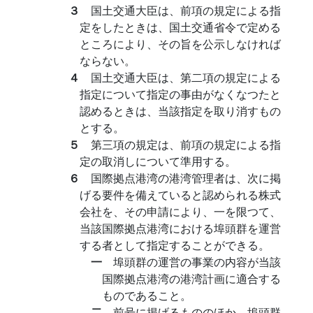
３
国土交通大臣は、前項の規定による指
定をしたときは、国土交通省令で定める
ところにより、その旨を公示しなければ
ならない。
４
国土交通大臣は、第二項の規定による
指定について指定の事由がなくなつたと
認めるときは、当該指定を取り消すもの
とする。
５
第三項の規定は、前項の規定による指
定の取消しについて準用する。
６
国際拠点港湾の港湾管理者は、次に掲
げる要件を備えていると認められる株式
会社を、その申請により、一を限つて、
当該国際拠点港湾における埠頭群を運営
する者として指定することができる。
一
埠頭群の運営の事業の内容が当該
国際拠点港湾の港湾計画に適合する
ものであること。
二
前号に掲げるもののほか、埠頭群