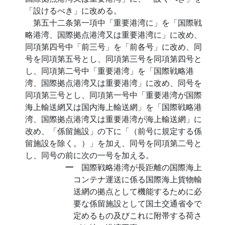
「設けるべき」に改める。
第五十二条第一項中「重要港湾に」を「国際戦
略港湾、国際拠点港湾又は重要港湾に」に改め、
同項第四号中「前三号」を「前各号」に改め、同
号を同項第五号とし、同項第三号を同項第四号と
し、同項第二号中「重要港湾」を「国際戦略港
湾、国際拠点港湾又は重要港湾」に改め、同号を
同項第三号とし、同項第一号中「重要港湾が国際
海上輸送網又は国内海上輸送網」を「国際戦略港
湾、国際拠点港湾又は重要港湾が海上輸送網」に
改め、「係留施設」の下に「（前号に規定する係
留施設を除く。）」を加え、同号を同項第二号と
し、同号の前に次の一号を加える。
一
国際戦略港湾が長距離の国際海上
コンテナ運送に係る国際海上貨物輸
送網の拠点として機能するために必
要な係留施設として国土交通省令で
定めるもの及びこれに附帯する荷さ