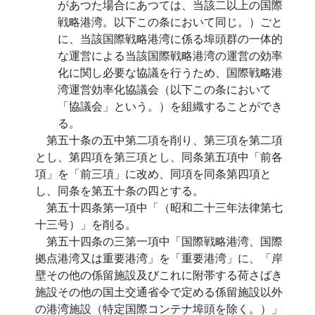
があつた場合にあつては、当該二以上の国際
戦略港湾。以下この条において同じ。）ごと
に、当該国際戦略港湾に係る埠頭群の一体的
な運営による当該国際戦略港湾の運営の効率
化に関し必要な協議を行うため、国際戦略港
湾運営効率化協議会（以下この条において
「協議会」という。）を組織することができ
る。
第五十条の五中第二項を削り、第三項を第二項
とし、第四項を第三項とし、同条第五項中「前各
項」を「前三項」に改め、同項を同条第四項と
し、同条を第五十条の四とする。
第五十四条第一項中「（昭和二十三年法律第七
十三号）」を削る。
第五十四条の三第一項中「国際戦略港湾、国際
拠点港湾又は重要港湾」を「重要港湾」に、「岸
壁その他の係留施設及びこれに附帯する荷さばき
施設その他の国土交通省令で定める係留施設以外
の港湾施設（特定国際コンテナ埠頭を除く。）」