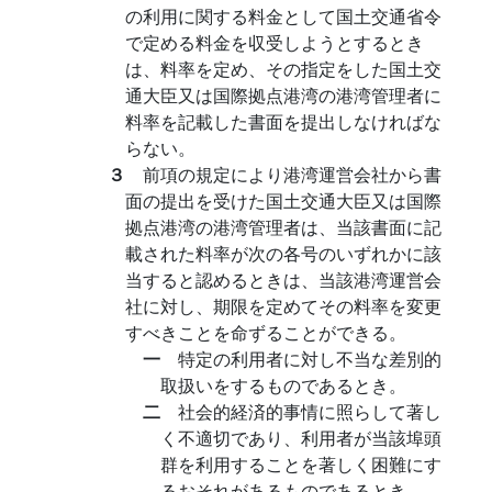
の利用に関する料金として国土交通省令
で定める料金を収受しようとするとき
は、料率を定め、その指定をした国土交
通大臣又は国際拠点港湾の港湾管理者に
料率を記載した書面を提出しなければな
らない。
３
前項の規定により港湾運営会社から書
面の提出を受けた国土交通大臣又は国際
拠点港湾の港湾管理者は、当該書面に記
載された料率が次の各号のいずれかに該
当すると認めるときは、当該港湾運営会
社に対し、期限を定めてその料率を変更
すべきことを命ずることができる。
一
特定の利用者に対し不当な差別的
取扱いをするものであるとき。
二
社会的経済的事情に照らして著し
く不適切であり、利用者が当該埠頭
群を利用することを著しく困難にす
るおそれがあるものであるとき。