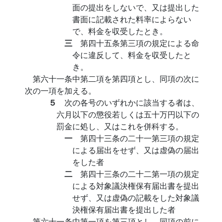
面の提出をしないで、又は提出した
書面に記載された料率によらない
で、料金を収受したとき。
三
第四十五条第三項の規定による命
令に違反して、料金を収受したと
き。
第六十一条中第二項を第四項とし、同項の次に
次の一項を加える。
５
次の各号のいずれかに該当する者は、
六月以下の懲役若しくは五十万円以下の
罰金に処し、又はこれを併科する。
一
第四十三条の二十一第三項の規定
による届出をせず、又は虚偽の届出
をした者
二
第四十三条の二十二第一項の規定
による対象議決権保有届出書を提出
せず、又は虚偽の記載をした対象議
決権保有届出書を提出した者
第六十一条中第一項を第三項とし、同項の前に