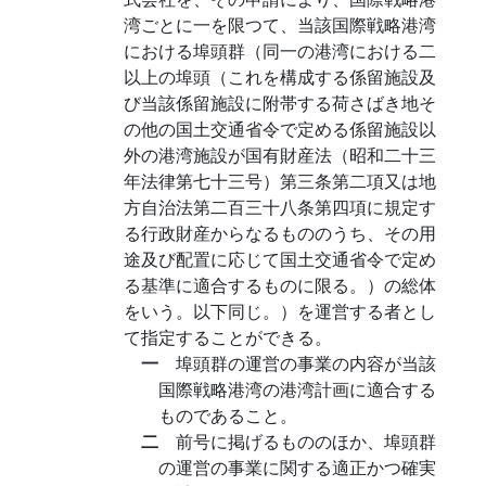
湾ごとに一を限つて、当該国際戦略港湾
における埠頭群（同一の港湾における二
以上の埠頭（これを構成する係留施設及
び当該係留施設に附帯する荷さばき地そ
の他の国土交通省令で定める係留施設以
外の港湾施設が国有財産法（昭和二十三
年法律第七十三号）第三条第二項又は地
方自治法第二百三十八条第四項に規定す
る行政財産からなるもののうち、その用
途及び配置に応じて国土交通省令で定め
る基準に適合するものに限る。）の総体
をいう。以下同じ。）を運営する者とし
て指定することができる。
一
埠頭群の運営の事業の内容が当該
国際戦略港湾の港湾計画に適合する
ものであること。
二
前号に掲げるもののほか、埠頭群
の運営の事業に関する適正かつ確実