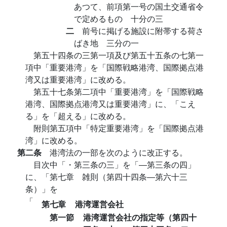
あつて、前項第一号の国土交通省令
で定めるもの 十分の三
二
前号に掲げる施設に附帯する荷さ
ばき地 三分の一
第五十四条の三第一項及び第五十五条の七第一
項中「重要港湾」を「国際戦略港湾、国際拠点港
湾又は重要港湾」に改める。
第五十七条第二項中「重要港湾」を「国際戦略
港湾、国際拠点港湾又は重要港湾」に、「こえ
る」を「超える」に改める。
附則第五項中「特定重要港湾」を「国際拠点港
湾」に改める。
第二条
港湾法の一部を次のように改正する。
目次中「・第三条の三」を「―第三条の四」
に、「第七章 雑則（第四十四条―第六十三
条）」を
「
第七章
港湾運営会社
第一節
港湾運営会社の指定等（第四十