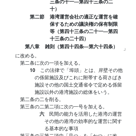
三条の十一―第四十三条の二
十）
第二節
港湾運営会社の適正な運営を確
保するための議決権の保有制限
等（第四十三条の二十一―第四
十三条の二十四）
第八章
雑則（第四十四条―第六十四条）
」
に改める。
第二条に次の一項を加える。
10
この法律で「埠頭」とは、岸壁その他
の係留施設及びこれに附帯する荷さばき
施設その他の国土交通省令で定める係留
施設以外の港湾施設の総体をいう。
第二条の二を削る。
第三条の二第二項に次の一号を加える。
六
民間の能力を活用した港湾の運営
その他の港湾の効率的な運営に関す
る基本的な事項
第三条の三第二項中「且つ」を「かつ」に改