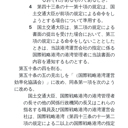
４
第四十三条の十一第十項の規定は、国
土交通大臣が前項の規定による命令をし
ようとする場合について準用する。
５
国土交通大臣は、第二項の規定による
書面の提出を受けた場合において、第三
項の規定による命令をしないこととした
ときは、当該港湾運営会社の指定に係る
国際戦略港湾の港湾管理者に当該書面の
内容を通知するものとする。
第五十条の四を削る。
第五十条の五の見出しを「（国際戦略港湾運営
効率化協議会）」に改め、同条第一項を次のよう
に改める。
国土交通大臣、国際戦略港湾の港湾管理者
の長その他の関係行政機関の長又はこれらの
指名する職員及び国際戦略港湾の港湾運営会
社は、国際戦略港湾（第四十三条の十一第二
項の規定による二以上の国際戦略港湾の指定