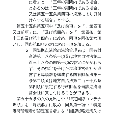
た者」と、「三年の期間内である場合」
とあるのは「三年の期間内である場合、
又は第五十五条第四項の規定により貸付
けをする場合」とする。
第五十五条第五項中「及び前項」を「、第四項
又は前項」に、「及び第四条」を「、第四条、第
十三条及び第十四条」に改め、同項を同条第六項
とし、同条第四項の次に次の一項を加える。
５
国際拠点港湾の港湾管理者は、国有財
産法第十八条第一項又は地方自治法第二
百三十八条の四第一項の規定にかかわら
ず、その指定を受けた港湾運営会社が運
営する埠頭群を構成する国有財産法第三
条第二項又は地方自治法第二百三十八条
第四項に規定する行政財産を当該港湾運
営会社に貸し付けることができる。
第五十五条の八の見出し中「特定国際コンテナ
埠頭」を「埠頭群」に改め、同条第一項中「特定
港湾管理者が認定運営者」を「国際戦略港湾又は