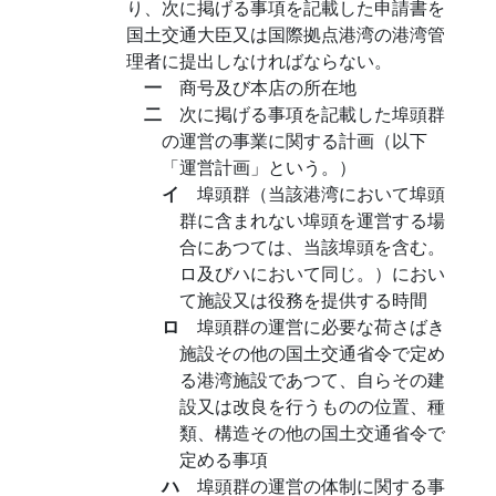
り、次に掲げる事項を記載した申請書を
国土交通大臣又は国際拠点港湾の港湾管
理者に提出しなければならない。
一
商号及び本店の所在地
二
次に掲げる事項を記載した埠頭群
の運営の事業に関する計画（以下
「運営計画」という。）
イ
埠頭群（当該港湾において埠頭
群に含まれない埠頭を運営する場
合にあつては、当該埠頭を含む。
ロ及びハにおいて同じ。）におい
て施設又は役務を提供する時間
ロ
埠頭群の運営に必要な荷さばき
施設その他の国土交通省令で定め
る港湾施設であつて、自らその建
設又は改良を行うものの位置、種
類、構造その他の国土交通省令で
定める事項
ハ
埠頭群の運営の体制に関する事