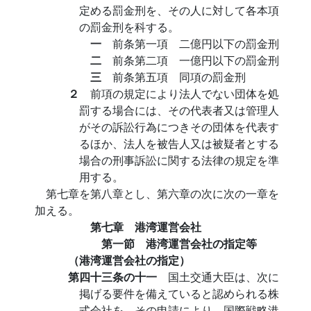
定める罰金刑を、その人に対して各本項
の罰金刑を科する。
一
前条第一項 二億円以下の罰金刑
二
前条第二項 一億円以下の罰金刑
三
前条第五項 同項の罰金刑
２
前項の規定により法人でない団体を処
罰する場合には、その代表者又は管理人
がその訴訟行為につきその団体を代表す
るほか、法人を被告人又は被疑者とする
場合の刑事訴訟に関する法律の規定を準
用する。
第七章を第八章とし、第六章の次に次の一章を
加える。
第七章 港湾運営会社
第一節 港湾運営会社の指定等
（港湾運営会社の指定）
第四十三条の十一
国土交通大臣は、次に
掲げる要件を備えていると認められる株
式会社を、その申請により、国際戦略港