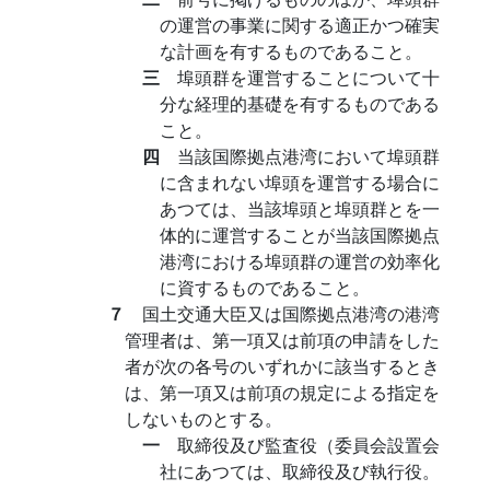
の運営の事業に関する適正かつ確実
な計画を有するものであること。
三
埠頭群を運営することについて十
分な経理的基礎を有するものである
こと。
四
当該国際拠点港湾において埠頭群
に含まれない埠頭を運営する場合に
あつては、当該埠頭と埠頭群とを一
体的に運営することが当該国際拠点
港湾における埠頭群の運営の効率化
に資するものであること。
７
国土交通大臣又は国際拠点港湾の港湾
管理者は、第一項又は前項の申請をした
者が次の各号のいずれかに該当するとき
は、第一項又は前項の規定による指定を
しないものとする。
一
取締役及び監査役（委員会設置会
社にあつては、取締役及び執行役。