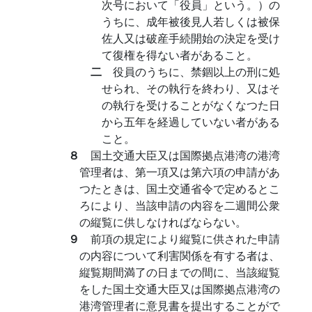
次号において「役員」という。）の
うちに、成年被後見人若しくは被保
佐人又は破産手続開始の決定を受け
て復権を得ない者があること。
二
役員のうちに、禁錮以上の刑に処
せられ、その執行を終わり、又はそ
の執行を受けることがなくなつた日
から五年を経過していない者がある
こと。
８
国土交通大臣又は国際拠点港湾の港湾
管理者は、第一項又は第六項の申請があ
つたときは、国土交通省令で定めるとこ
ろにより、当該申請の内容を二週間公衆
の縦覧に供しなければならない。
９
前項の規定により縦覧に供された申請
の内容について利害関係を有する者は、
縦覧期間満了の日までの間に、当該縦覧
をした国土交通大臣又は国際拠点港湾の
港湾管理者に意見書を提出することがで