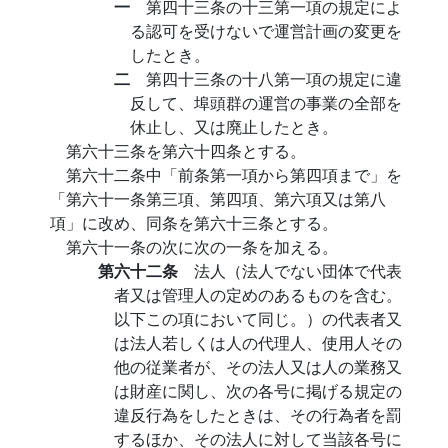
一
第四十三条の十三第一項の規定によ
る認可を受けないで運営計画の変更を
したとき。
二
第四十三条の十八第一項の規定に違
反して、埠頭群の運営の事業の全部を
休止し、又は廃止したとき。
第六十三条を第六十四条とする。
第六十二条中「前条第一項から第四項まで」を
「第六十一条第三項、第四項、第六項又は第八
項」に改め、同条を第六十三条とする。
第六十一条の次に次の一条を加える。
第六十二条
法人（法人でない団体で代表
者又は管理人の定めのあるものを含む。
以下この項において同じ。）の代表者又
は法人若しくは人の代理人、使用人その
他の従業者が、その法人又は人の業務又
は財産に関し、次の各号に掲げる規定の
違反行為をしたときは、その行為者を罰
するほか、その法人に対して当該各号に