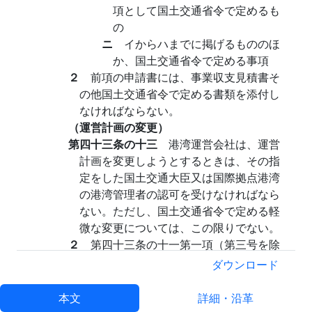
項として国土交通省令で定めるも
の
ニ
イからハまでに掲げるもののほ
か、国土交通省令で定める事項
２
前項の申請書には、事業収支見積書そ
の他国土交通省令で定める書類を添付し
なければならない。
（運営計画の変更）
第四十三条の十三
港湾運営会社は、運営
計画を変更しようとするときは、その指
定をした国土交通大臣又は国際拠点港湾
の港湾管理者の認可を受けなければなら
ない。ただし、国土交通省令で定める軽
微な変更については、この限りでない。
２
第四十三条の十一第一項（第三号を除
く。）の規定は前項の国土交通大臣の認
ダウンロード
可について、同条第六項（第三号を除
く。）の規定は前項の国際拠点港湾の港
本文
詳細・沿革
湾管理者の認可について、それぞれ準用