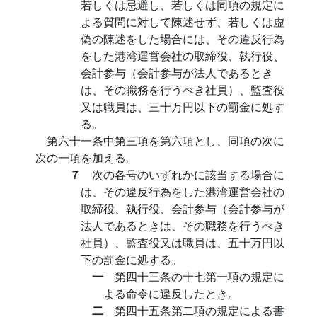
若しくは忌避し、若しくは同項の規定に
よる質問に対して陳述せず、若しくは虚
偽の陳述をした場合には、その違反行為
をした港湾運営会社の取締役、執行役、
会計参与（会計参与が法人であるとき
は、その職務を行うべき社員）、監査役
又は職員は、三十万円以下の罰金に処す
る。
第六十一条中第三項を第六項とし、同項の次に
次の一項を加える。
７
次の各号のいずれかに該当する場合に
は、その違反行為をした港湾運営会社の
取締役、執行役、会計参与（会計参与が
法人であるときは、その職務を行うべき
社員）、監査役又は職員は、五十万円以
下の罰金に処する。
一
第四十三条の十七第一項の規定に
よる命令に違反したとき。
二
第四十五条第二項の規定による書