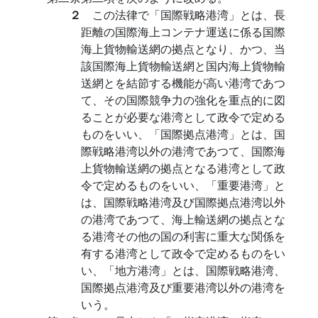
２
この法律で「国際戦略港湾」とは、長
距離の国際海上コンテナ運送に係る国際
海上貨物輸送網の拠点となり、かつ、当
該国際海上貨物輸送網と国内海上貨物輸
送網とを結節する機能が高い港湾であつ
て、その国際競争力の強化を重点的に図
ることが必要な港湾として政令で定める
ものをいい、「国際拠点港湾」とは、国
際戦略港湾以外の港湾であつて、国際海
上貨物輸送網の拠点となる港湾として政
令で定めるものをいい、「重要港湾」と
は、国際戦略港湾及び国際拠点港湾以外
の港湾であつて、海上輸送網の拠点とな
る港湾その他の国の利害に重大な関係を
有する港湾として政令で定めるものをい
い、「地方港湾」とは、国際戦略港湾、
国際拠点港湾及び重要港湾以外の港湾を
いう。