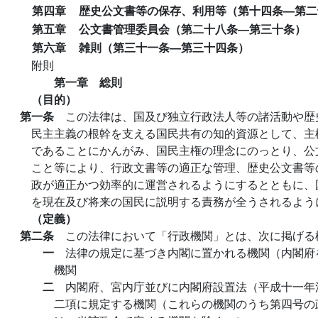
第四章
歴史公文書等の保存、利用等（第十四条―第二
第五章
公文書管理委員会（第二十八条―第三十条）
第六章
雑則（第三十一条―第三十四条）
附則
第一章 総則
（目的）
第一条
この法律は、国及び独立行政法人等の諸活動や歴
民主主義の根幹を支える国民共有の知的資源として、主
であることにかんがみ、国民主権の理念にのっとり、公
こと等により、行政文書等の適正な管理、歴史公文書等
政が適正かつ効率的に運営されるようにするとともに、
を現在及び将来の国民に説明する責務が全うされるよう
（定義）
第二条
この法律において「行政機関」とは、次に掲げる
一
法律の規定に基づき内閣に置かれる機関（内閣府
機関
二
内閣府、宮内庁並びに内閣府設置法（平成十一年
二項に規定する機関（これらの機関のうち第四号の