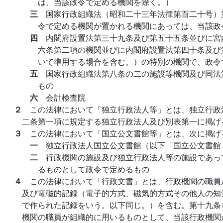
は、当該政令で定める機関を除く。）
三
国家行政組織法（昭和二十三年法律第百二十号）
令で定める機関が置かれる機関にあっては、当該政
四
内閣府設置法第三十九条及び第五十五条並びに宮
六条第二項の機関並びに内閣府設置法第四十条及び
いて準用する場合を含む。）の特別の機関で、政令
五
国家行政組織法第八条の二の施設等機関及び同法
もの
六
会計検査院
２
この法律において「独立行政法人等」とは、独立行政
二条第一項に規定する独立行政法人及び別表第一に掲げ
３
この法律において「国立公文書館等」とは、次に掲げ
一
独立行政法人国立公文書館（以下「国立公文書館
二
行政機関の施設及び独立行政法人等の施設であっ
るものとして政令で定めるもの
４
この法律において「行政文書」とは、行政機関の職員
及び電磁的記録（電子的方式、磁気的方式その他人の知
で作られた記録をいう。以下同じ。）を含む。第十九条
機関の職員が組織的に用いるものとして、当該行政機関