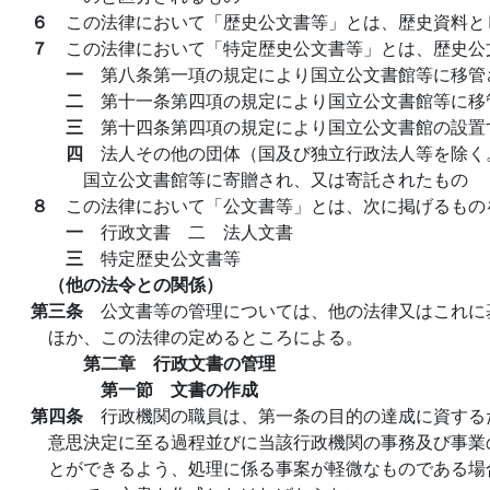
６
この法律において「歴史公文書等」とは、歴史資料と
７
この法律において「特定歴史公文書等」とは、歴史公
一
第八条第一項の規定により国立公文書館等に移管
二
第十一条第四項の規定により国立公文書館等に移
三
第十四条第四項の規定により国立公文書館の設置
四
法人その他の団体（国及び独立行政法人等を除く
国立公文書館等に寄贈され、又は寄託されたもの
８
この法律において「公文書等」とは、次に掲げるもの
一
行政文書 二 法人文書
三
特定歴史公文書等
（他の法令との関係）
第三条
公文書等の管理については、他の法律又はこれに
ほか、この法律の定めるところによる。
第二章 行政文書の管理
第一節 文書の作成
第四条
行政機関の職員は、第一条の目的の達成に資する
意思決定に至る過程並びに当該行政機関の事務及び事業
とができるよう、処理に係る事案が軽微なものである場