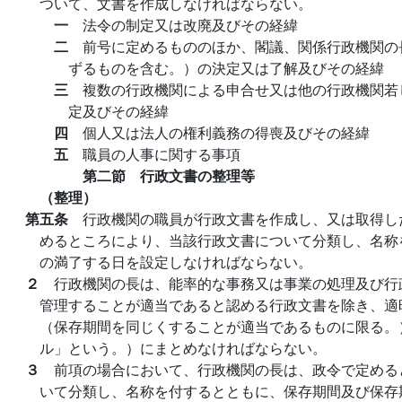
ついて、文書を作成しなければならない。
一
法令の制定又は改廃及びその経緯
二
前号に定めるもののほか、閣議、関係行政機関の
ずるものを含む。）の決定又は了解及びその経緯
三
複数の行政機関による申合せ又は他の行政機関若
定及びその経緯
四
個人又は法人の権利義務の得喪及びその経緯
五
職員の人事に関する事項
第二節 行政文書の整理等
（整理）
第五条
行政機関の職員が行政文書を作成し、又は取得し
めるところにより、当該行政文書について分類し、名称
の満了する日を設定しなければならない。
２
行政機関の長は、能率的な事務又は事業の処理及び行
管理することが適当であると認める行政文書を除き、適
（保存期間を同じくすることが適当であるものに限る。
ル」という。）にまとめなければならない。
３
前項の場合において、行政機関の長は、政令で定める
いて分類し、名称を付するとともに、保存期間及び保存