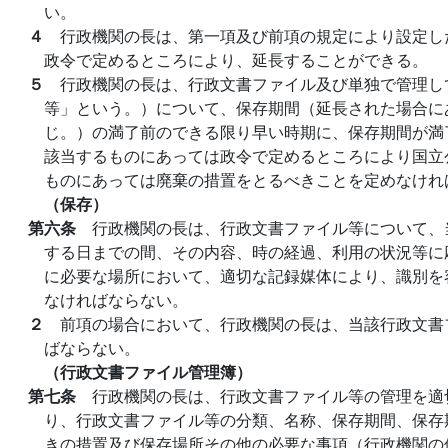
い。
４
行政機関の長は、第一項及び前項の規定により設定し
政令で定めるところにより、延長することができる。
５
行政機関の長は、行政文書ファイル及び単独で管理し
等」という。）について、保存期間（延長された場合に
じ。）の満了前のできる限り早い時期に、保存期間が満
該当するものにあっては政令で定めるところにより国立
ものにあっては廃棄の措置をとるべきことを定めなけれ
（保存）
第六条
行政機関の長は、行政文書ファイル等について、
する日までの間、その内容、時の経過、利用の状況等に
に必要な場所において、適切な記録媒体により、識別を
なければならない。
２
前項の場合において、行政機関の長は、当該行政文書
ばならない。
（行政文書ファイル管理簿）
第七条
行政機関の長は、行政文書ファイル等の管理を適
り、行政文書ファイル等の分類、名称、保存期間、保存
きの措置及び保存場所その他の必要な事項（行政機関の