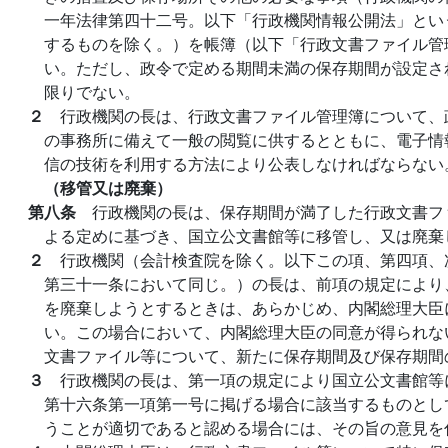
一年法律第四十二号。以下「行政機関情報公開法」とい
するものを除く。）を帳簿（以下「行政文書ファイル管
い。ただし、政令で定める期間未満の保存期間が設定さ
限りでない。
２
行政機関の長は、行政文書ファイル管理簿について、
の事務所に備えて一般の閲覧に供するとともに、電子情
信の技術を利用する方法により公表しなければならない
（移管又は廃棄）
第八条
行政機関の長は、保存期間が満了した行政文書フ
よる定めに基づき、国立公文書館等に移管し、又は廃棄
２
行政機関（会計検査院を除く。以下この項、第四項、
第三十一条において同じ。）の長は、前項の規定により
を廃棄しようとするときは、あらかじめ、内閣総理大臣
い。この場合において、内閣総理大臣の同意が得られな
文書ファイル等について、新たに保存期間及び保存期間
３
行政機関の長は、第一項の規定により国立公文書館等
第十六条第一項第一号に掲げる場合に該当するものとし
うことが適切であると認める場合には、その旨の意見を