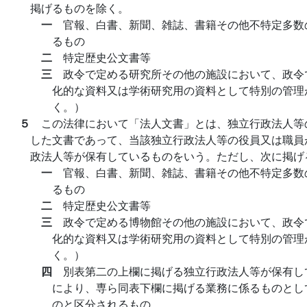
掲げるものを除く。
一
官報、白書、新聞、雑誌、書籍その他不特定多数
るもの
二
特定歴史公文書等
三
政令で定める研究所その他の施設において、政令
化的な資料又は学術研究用の資料として特別の管理
く。）
５
この法律において「法人文書」とは、独立行政法人等
した文書であって、当該独立行政法人等の役員又は職員
政法人等が保有しているものをいう。ただし、次に掲げ
一
官報、白書、新聞、雑誌、書籍その他不特定多数
るもの
二
特定歴史公文書等
三
政令で定める博物館その他の施設において、政令
化的な資料又は学術研究用の資料として特別の管理
く。）
四
別表第二の上欄に掲げる独立行政法人等が保有し
により、専ら同表下欄に掲げる業務に係るものとし
のと区分されるもの