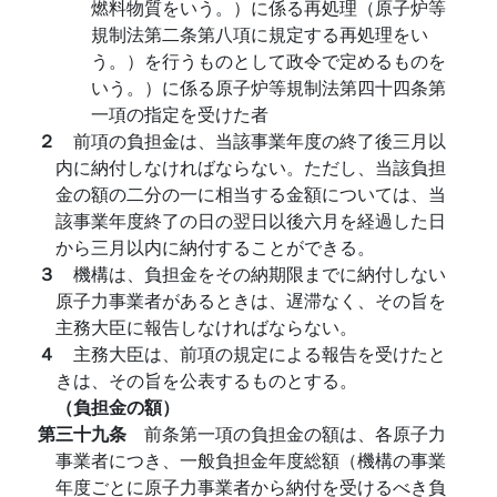
燃料物質をいう。）に係る再処理（原子炉等
規制法第二条第八項に規定する再処理をい
う。）を行うものとして政令で定めるものを
いう。）に係る原子炉等規制法第四十四条第
一項の指定を受けた者
２
前項の負担金は、当該事業年度の終了後三月以
内に納付しなければならない。ただし、当該負担
金の額の二分の一に相当する金額については、当
該事業年度終了の日の翌日以後六月を経過した日
から三月以内に納付することができる。
３
機構は、負担金をその納期限までに納付しない
原子力事業者があるときは、遅滞なく、その旨を
主務大臣に報告しなければならない。
４
主務大臣は、前項の規定による報告を受けたと
きは、その旨を公表するものとする。
（負担金の額）
第三十九条
前条第一項の負担金の額は、各原子力
事業者につき、一般負担金年度総額（機構の事業
年度ごとに原子力事業者から納付を受けるべき負