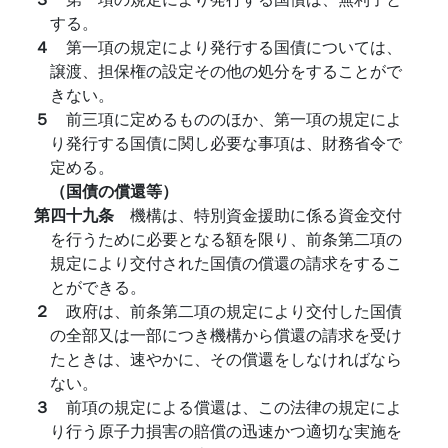
する。
４
第一項の規定により発行する国債については、
譲渡、担保権の設定その他の処分をすることがで
きない。
５
前三項に定めるもののほか、第一項の規定によ
り発行する国債に関し必要な事項は、財務省令で
定める。
（国債の償還等）
第四十九条
機構は、特別資金援助に係る資金交付
を行うために必要となる額を限り、前条第二項の
規定により交付された国債の償還の請求をするこ
とができる。
２
政府は、前条第二項の規定により交付した国債
の全部又は一部につき機構から償還の請求を受け
たときは、速やかに、その償還をしなければなら
ない。
３
前項の規定による償還は、この法律の規定によ
り行う原子力損害の賠償の迅速かつ適切な実施を