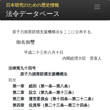
日本研究のための歴史情報
法令データベース
原子力損害賠償支援機構法をここに公布する。
御名御璽
平成二十三年八月十日
内閣総理大臣 菅直人
法律第九十四号
原子力損害賠償支援機構法
目次
第一章
総則（第一条―第八条）
第二章
設立（第九条―第十三条）
第三章
運営委員会（第十四条―第二十二条）
第四章
役員等（第二十三条―第三十四条）