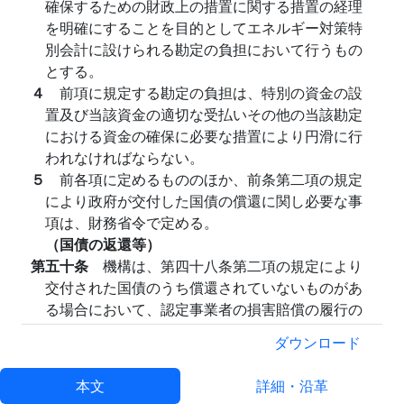
確保するための財政上の措置に関する措置の経理
を明確にすることを目的としてエネルギー対策特
別会計に設けられる勘定の負担において行うもの
とする。
４
前項に規定する勘定の負担は、特別の資金の設
置及び当該資金の適切な受払いその他の当該勘定
における資金の確保に必要な措置により円滑に行
われなければならない。
５
前各項に定めるもののほか、前条第二項の規定
により政府が交付した国債の償還に関し必要な事
項は、財務省令で定める。
（国債の返還等）
第五十条
機構は、第四十八条第二項の規定により
交付された国債のうち償還されていないものがあ
る場合において、認定事業者の損害賠償の履行の
状況及び特別資金援助の実施の状況に照らし、当
ダウンロード
該認定事業者に対する特別資金援助に係る資金交
付を行うために新たに前条第一項の規定により国
本文
詳細・沿革
債の償還の請求を行う必要が生ずることがないと