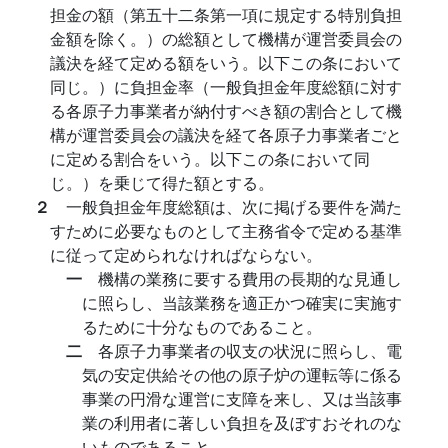
担金の額（第五十二条第一項に規定する特別負担
金額を除く。）の総額として機構が運営委員会の
議決を経て定める額をいう。以下この条において
同じ。）に負担金率（一般負担金年度総額に対す
る各原子力事業者が納付すべき額の割合として機
構が運営委員会の議決を経て各原子力事業者ごと
に定める割合をいう。以下この条において同
じ。）を乗じて得た額とする。
２
一般負担金年度総額は、次に掲げる要件を満た
すために必要なものとして主務省令で定める基準
に従って定められなければならない。
一
機構の業務に要する費用の長期的な見通し
に照らし、当該業務を適正かつ確実に実施す
るために十分なものであること。
二
各原子力事業者の収支の状況に照らし、電
気の安定供給その他の原子炉の運転等に係る
事業の円滑な運営に支障を来し、又は当該事
業の利用者に著しい負担を及ぼすおそれのな
いものであること。