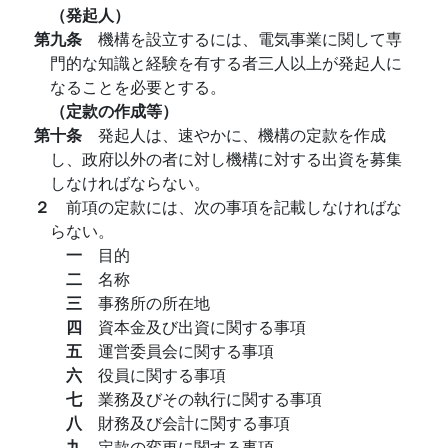
（発起人）
第九条
機構を設立するには、電気事業に関して専
門的な知識と経験を有する者三人以上が発起人に
なることを必要とする。
（定款の作成等）
第十条
発起人は、速やかに、機構の定款を作成
し、政府以外の者に対し機構に対する出資を募集
しなければならない。
２
前項の定款には、次の事項を記載しなければな
らない。
一
目的
二
名称
三
事務所の所在地
四
資本金及び出資に関する事項
五
運営委員会に関する事項
六
役員に関する事項
七
業務及びその執行に関する事項
八
財務及び会計に関する事項
九
定款の変更に関する事項