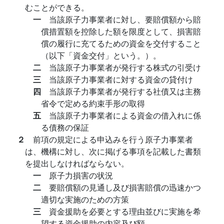
むことができる。
一
当該原子力事業者に対し、要賠償額から賠
償措置額を控除した額を限度として、損害賠
償の履行に充てるための資金を交付すること
（以下「資金交付」という。）。
二
当該原子力事業者が発行する株式の引受け
三
当該原子力事業者に対する資金の貸付け
四
当該原子力事業者が発行する社債又は主務
省令で定める約束手形の取得
五
当該原子力事業者による資金の借入れに係
る債務の保証
２
前項の規定による申込みを行う原子力事業者
は、機構に対し、次に掲げる事項を記載した書類
を提出しなければならない。
一
原子力損害の状況
二
要賠償額の見通し及び損害賠償の迅速かつ
適切な実施のための方策
三
資金援助を必要とする理由並びに実施を希
望する資金援助の内容及び額