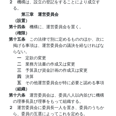
２
機構は、設立の登記をすることにより成立す
る。
第三章 運営委員会
（設置）
第十四条
機構に、運営委員会を置く。
（権限）
第十五条
この法律で別に定めるもののほか、次に
掲げる事項は、運営委員会の議決を経なければな
らない。
一
定款の変更
二
業務方法書の作成又は変更
三
予算及び資金計画の作成又は変更
四
決算
五
その他運営委員会が特に必要と認める事項
（組織）
第十六条
運営委員会は、委員八人以内並びに機構
の理事長及び理事をもって組織する。
２
運営委員会に委員長一人を置き、委員のうちか
ら、委員の互選によってこれを定める。