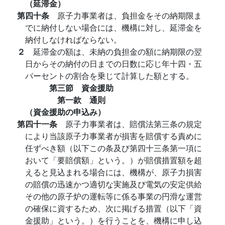
（延滞金）
第四十条
原子力事業者は、負担金をその納期限ま
でに納付しない場合には、機構に対し、延滞金を
納付しなければならない。
２
延滞金の額は、未納の負担金の額に納期限の翌
日からその納付の日までの日数に応じ年十四・五
パーセントの割合を乗じて計算した額とする。
第三節 資金援助
第一款 通則
（資金援助の申込み）
第四十一条
原子力事業者は、賠償法第三条の規定
により当該原子力事業者が損害を賠償する責めに
任ずべき額（以下この条及び第四十三条第一項に
おいて「要賠償額」という。）が賠償措置額を超
えると見込まれる場合には、機構が、原子力損害
の賠償の迅速かつ適切な実施及び電気の安定供給
その他の原子炉の運転等に係る事業の円滑な運営
の確保に資するため、次に掲げる措置（以下「資
金援助」という。）を行うことを、機構に申し込