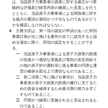
は、当該原子力事業者の資産に対する厳正かつ客
観的な評価及び経営内容の徹底した見直しを行う
とともに、当該原子力事業者による関係者に対す
る協力の要請が適切かつ十分なものであるかどう
かを確認しなければならない。
４
主務大臣は、第一項の認定の申請があった特別
事業計画が次に掲げる要件の全てに該当すると認
める場合に限り、同項の認定をすることができ
る。
一
当該原子力事業者による原子力損害の賠償
の迅速かつ適切な実施及び電気の安定供給そ
の他の原子炉の運転等に係る事業の円滑な運
営の確保を図る上で適切なものであること。
二
第二項第二号に掲げる事項が、当該原子力
事業者が原子力損害の賠償の履行に充てるた
めの資金を確保するため最大限の努力を尽く
すものであること。
三
円滑かつ確実に実施されると見込まれるも
のであること。