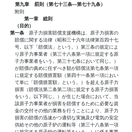
第九章
罰則（第七十三条―第七十九条）
附則
第一章 総則
（目的）
第一条
原子力損害賠償支援機構は、原子力損害の
賠償に関する法律（昭和三十六年法律第百四十七
号。以下「賠償法」という。）第三条の規定によ
り原子力事業者（第三十八条第一項に規定する原
子力事業者をいう。第三十七条において同じ。）
が賠償の責めに任ずべき額が賠償法第七条第一項
に規定する賠償措置額（第四十一条第一項におい
て単に「賠償措置額」という。）を超える原子力
損害（賠償法第二条第二項に規定する原子力損害
をいう。以下同じ。）が生じた場合において、当
該原子力事業者が損害を賠償するために必要な資
金の交付その他の業務を行うことにより、原子力
損害の賠償の迅速かつ適切な実施及び電気の安定
供給その他の原子炉の運転等（第三十八条第一項
に規定する原子炉の運転等をいう。）に係る事業