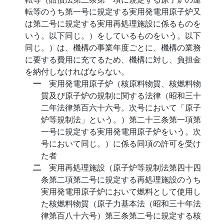
転等のうち第一号に規定する実用発電用原子炉又
は第二号に規定する実用再処理施設に係るものを
いう。以下同じ。）をしているものをいう。以下
同じ。）は、機構の事業年度ごとに、機構の業務
に要する費用に充てるため、機構に対し、負担金
を納付しなければならない。
一
実用発電用原子炉（核原料物質、核燃料物
質及び原子炉の規制に関する法律（昭和三十
二年法律第百六十六号。次号において「原子
炉等規制法」という。）第二十三条第一項第
一号に規定する実用発電用原子炉をいう。次
号において同じ。）に係る同項の許可を受け
た者
二
実用再処理施設（原子炉等規制法第四十四
条第二項第二号に規定する再処理施設のうち
実用発電用原子炉において燃料として使用し
た核燃料物質（原子力基本法（昭和三十年法
律第百八十六号）第三条第二号に規定する核