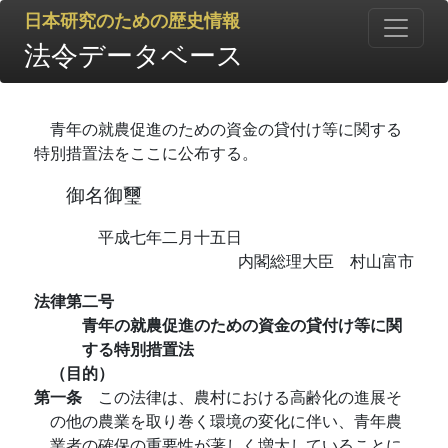
日本研究のための歴史情報
法令データベース
青年の就農促進のための資金の貸付け等に関する
特別措置法をここに公布する。
御名御璽
平成七年二月十五日
内閣総理大臣 村山富市
法律第二号
青年の就農促進のための資金の貸付け等に関
する特別措置法
（目的）
第一条
この法律は、農村における高齢化の進展そ
の他の農業を取り巻く環境の変化に伴い、青年農
業者の確保の重要性が著しく増大していることに