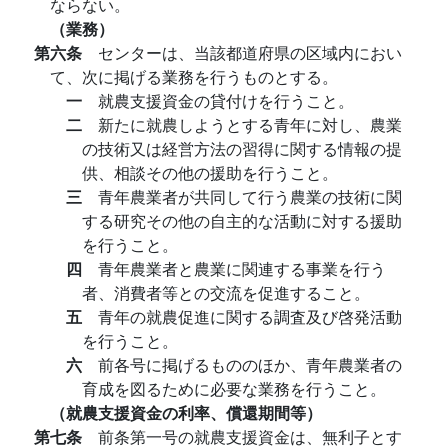
ならない。
（業務）
第六条
センターは、当該都道府県の区域内におい
て、次に掲げる業務を行うものとする。
一
就農支援資金の貸付けを行うこと。
二
新たに就農しようとする青年に対し、農業
の技術又は経営方法の習得に関する情報の提
供、相談その他の援助を行うこと。
三
青年農業者が共同して行う農業の技術に関
する研究その他の自主的な活動に対する援助
を行うこと。
四
青年農業者と農業に関連する事業を行う
者、消費者等との交流を促進すること。
五
青年の就農促進に関する調査及び啓発活動
を行うこと。
六
前各号に掲げるもののほか、青年農業者の
育成を図るために必要な業務を行うこと。
（就農支援資金の利率、償還期間等）
第七条
前条第一号の就農支援資金は、無利子とす