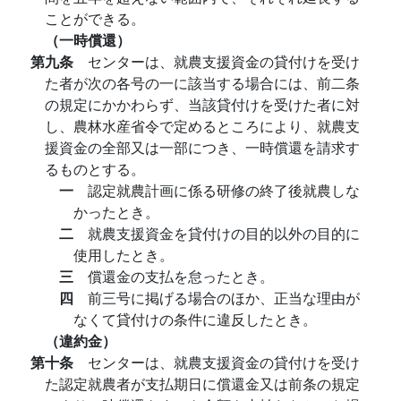
ことができる。
（一時償還）
第九条
センターは、就農支援資金の貸付けを受け
た者が次の各号の一に該当する場合には、前二条
の規定にかかわらず、当該貸付けを受けた者に対
し、農林水産省令で定めるところにより、就農支
援資金の全部又は一部につき、一時償還を請求す
るものとする。
一
認定就農計画に係る研修の終了後就農しな
かったとき。
二
就農支援資金を貸付けの目的以外の目的に
使用したとき。
三
償還金の支払を怠ったとき。
四
前三号に掲げる場合のほか、正当な理由が
なくて貸付けの条件に違反したとき。
（違約金）
第十条
センターは、就農支援資金の貸付けを受け
た認定就農者が支払期日に償還金又は前条の規定