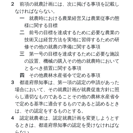
２
前項の就農計画には、次に掲げる事項を記載し
なければならない。
一
就農時における農業経営又は農業従事の態
様に関する目標
二
前号の目標を達成するために必要な農業の
技術又は経営方法を実地に習得するための研
修その他の就農の準備に関する事項
三
第一号の目標を達成するために必要な施設
の設置、機械の購入その他の就農時において
とるべき措置に関する事項
四
その他農林水産省令で定める事項
３
都道府県知事は、第一項の認定の申請があった
場合において、その就農計画が就農促進方針に照
らし適切なものであることその他の農林水産省令
で定める基準に適合するものであると認めるとき
は、その認定をするものとする。
４
認定就農者は、認定就農計画を変更しようとす
るときは、都道府県知事の認定を受けなければな
らない。