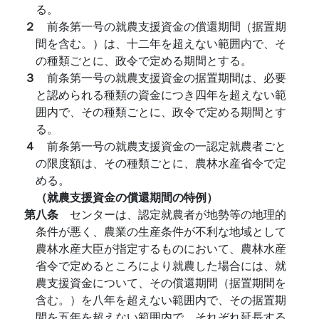
る。
２
前条第一号の就農支援資金の償還期間（据置期
間を含む。）は、十二年を超えない範囲内で、そ
の種類ごとに、政令で定める期間とする。
３
前条第一号の就農支援資金の据置期間は、必要
と認められる種類の資金につき四年を超えない範
囲内で、その種類ごとに、政令で定める期間とす
る。
４
前条第一号の就農支援資金の一認定就農者ごと
の限度額は、その種類ごとに、農林水産省令で定
める。
（就農支援資金の償還期間の特例）
第八条
センターは、認定就農者が地勢等の地理的
条件が悪く、農業の生産条件が不利な地域として
農林水産大臣が指定するものにおいて、農林水産
省令で定めるところにより就農した場合には、就
農支援資金について、その償還期間（据置期間を
含む。）を八年を超えない範囲内で、その据置期
間を五年を超えない範囲内で、それぞれ延長する