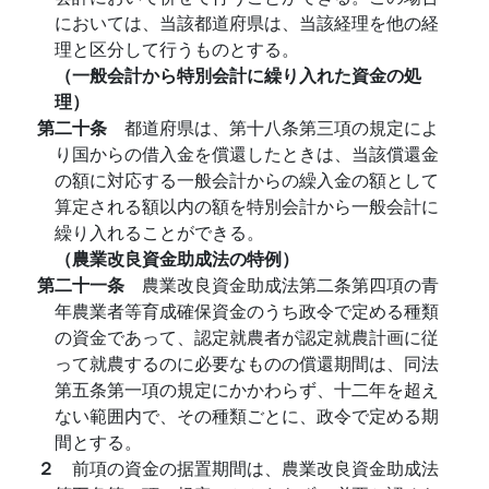
においては、当該都道府県は、当該経理を他の経
理と区分して行うものとする。
（一般会計から特別会計に繰り入れた資金の処
理）
第二十条
都道府県は、第十八条第三項の規定によ
り国からの借入金を償還したときは、当該償還金
の額に対応する一般会計からの繰入金の額として
算定される額以内の額を特別会計から一般会計に
繰り入れることができる。
（農業改良資金助成法の特例）
第二十一条
農業改良資金助成法第二条第四項の青
年農業者等育成確保資金のうち政令で定める種類
の資金であって、認定就農者が認定就農計画に従
って就農するのに必要なものの償還期間は、同法
第五条第一項の規定にかかわらず、十二年を超え
ない範囲内で、その種類ごとに、政令で定める期
間とする。
２
前項の資金の据置期間は、農業改良資金助成法