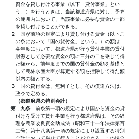
資金を貸し付ける事業（以下「貸付事業」とい
う。）を行うときは、当該都道府県に対し、予算
の範囲内において、当該事業に必要な資金の一部
を貸し付けることができる。
２
国が前項の規定により貸し付ける資金（以下こ
の条において「国の貸付金」という。）の額は、
各年度において、都道府県が行う貸付事業の貸付
財源として必要な資金の額に三分の二を乗じて得
た額から、前年度までの国の貸付金の額を基礎と
して農林水産大臣が算定する額を控除して得た額
以内の額とする。
３
国の貸付金は、無利子とし、その償還方法は、
政令で定める。
（都道府県の特別会計）
第十九条
前条第一項の規定により国から資金の貸
付けを受けて貸付事業を行う都道府県は、その経
理を農業改良資金助成法（昭和三十一年法律第百
二号）第十八条第一項の規定により設置する特別
会計において併せて行うことができる。この場合