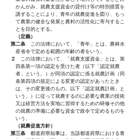
かんがみ、就農支援資金の貸付け等の特別措置を
講ずることにより、青年の就農促進を図り、もっ
て農業の健全な発展と農村の活性化に寄与するこ
とを目的とする。
（定義）
第二条
この法律において、「青年」とは、農林水
産省令で定める範囲の年齢の者をいう。
２
この法律において、「就農支援資金」とは、第
四条第一項の認定を受けた者（以下「認定就農
者」という。）が同項の認定に係る就農計画（同
条第四項の規定による変更の認定があったとき
は、その変更後のもの。以下「認定就農計画」と
いう。）に従って就農するのに必要な農業の技術
又は経営方法を実地に習得するための研修その他
の就農の準備に必要な資金で政令で定めるものを
いう。
（就農促進方針）
第三条
都道府県知事は、当該都道府県における青