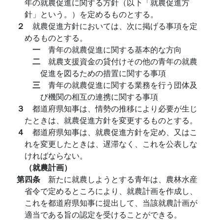
年の就農促進に関する方針（以下「就農促進方
針」という。）を定めるものとする。
２
就農促進方針においては、次に掲げる事項を定
めるものとする。
一
青年の就農促進に関する基本的な方向
二
就農支援資金の貸付けその他の青年の就農
促進を図るための措置に関する事項
三
青年の就農促進に関する業務を行う団体及
び機関の相互の連携に関する事項
３
都道府県知事は、情勢の推移により必要が生じ
たときは、就農促進方針を変更するものとする。
４
都道府県知事は、就農促進方針を定め、又はこ
れを変更したときは、遅滞なく、これを公表しな
ければならない。
（就農計画）
第四条
新たに就農しようとする青年は、農林水産
省令で定めるところにより、就農計画を作成し、
これを都道府県知事に提出して、当該就農計画が
適当である旨の認定を受けることができる。