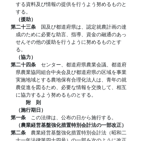
する資料及び情報の提供を行うよう努めるものと
する。
（援助）
第二十三条
国及び都道府県は、認定就農計画の達
成のために必要な助言、指導、資金の融通のあっ
せんその他の援助を行うように努めるものとす
る。
（協力）
第二十四条
センター、都道府県農業会議、都道府
県農業協同組合中央会及び都道府県の区域を事業
実施地域とする農地保有合理化法人は、青年の就
農促進を図るため、必要な情報を交換して、相互
に協力するよう努めるものとする。
附 則
（施行期日）
第一条
この法律は、公布の日から施行する。
（農業経営基盤強化措置特別会計法の一部改正）
第二条
農業経営基盤強化措置特別会計法（昭和二
十一年法律第四十四号）の一部を次のように改正