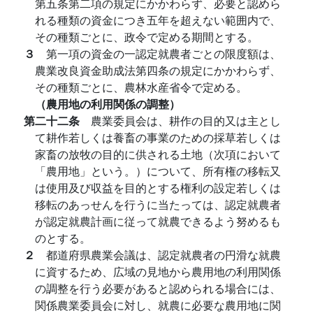
第五条第二項の規定にかかわらず、必要と認めら
れる種類の資金につき五年を超えない範囲内で、
その種類ごとに、政令で定める期間とする。
３
第一項の資金の一認定就農者ごとの限度額は、
農業改良資金助成法第四条の規定にかかわらず、
その種類ごとに、農林水産省令で定める。
（農用地の利用関係の調整）
第二十二条
農業委員会は、耕作の目的又は主とし
て耕作若しくは養畜の事業のための採草若しくは
家畜の放牧の目的に供される土地（次項において
「農用地」という。）について、所有権の移転又
は使用及び収益を目的とする権利の設定若しくは
移転のあっせんを行うに当たっては、認定就農者
が認定就農計画に従って就農できるよう努めるも
のとする。
２
都道府県農業会議は、認定就農者の円滑な就農
に資するため、広域の見地から農用地の利用関係
の調整を行う必要があると認められる場合には、
関係農業委員会に対し、就農に必要な農用地に関