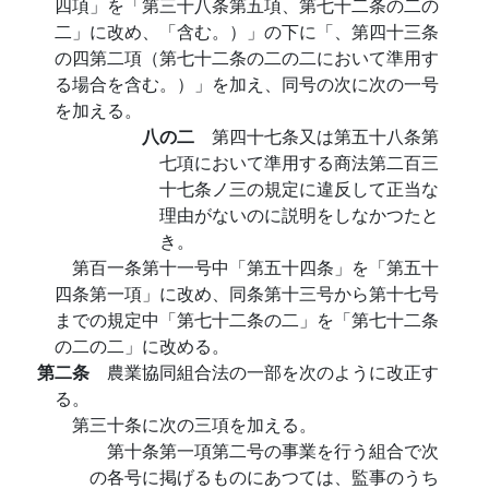
四項」を「第三十八条第五項、第七十二条の二の
二」に改め、「含む。）」の下に「、第四十三条
の四第二項（第七十二条の二の二において準用す
る場合を含む。）」を加え、同号の次に次の一号
を加える。
八の二
第四十七条又は第五十八条第
七項において準用する商法第二百三
十七条ノ三の規定に違反して正当な
理由がないのに説明をしなかつたと
き。
第百一条第十一号中「第五十四条」を「第五十
四条第一項」に改め、同条第十三号から第十七号
までの規定中「第七十二条の二」を「第七十二条
の二の二」に改める。
第二条
農業協同組合法の一部を次のように改正す
る。
第三十条に次の三項を加える。
第十条第一項第二号の事業を行う組合で次
の各号に掲げるものにあつては、監事のうち