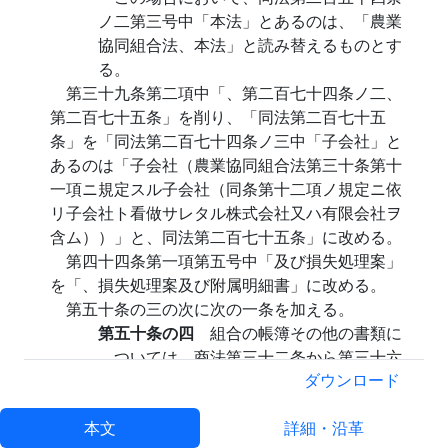
ノ二第三号中「本法」とあるのは、「農業
協同組合法、本法」と読み替えるものとす
る。
第三十九条第二項中「、第二百七十四条ノ二、
第二百七十五条」を削り、「同法第二百七十五
条」を「同法第二百七十四条ノ三中「子会社」と
あるのは「子会社（農業協同組合法第三十条第十
一項ニ規定スル子会社（同条第十二項ノ規定ニ依
リ子会社ト看做サレタル株式会社又ハ有限会社ヲ
含ム））」と、同法第二百七十五条」に改める。
第四十四条第一項第五号中「及び損失処理案」
を「、損失処理案及び附属明細書」に改める。
第五十条の三の次に次の一条を加える。
第五十条の四
組合の帳簿その他の書類に
ついては、商法第三十二条から第三十六
条までの規定を、組合の計算について
ダウンロード
は、同法第二百八十五条、第二百八十五
本文
条ノ二、第二百八十五条ノ四から第二百
詳細・沿革