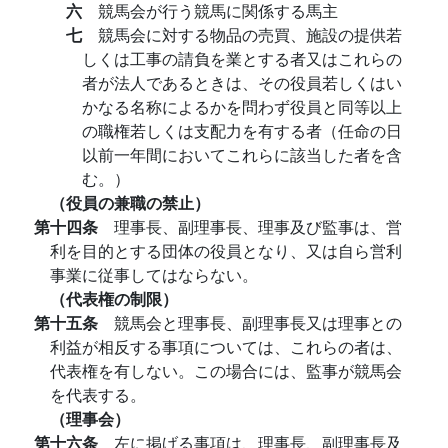
六
競馬会が行う競馬に関係する馬主
七
競馬会に対する物品の売買、施設の提供若
しくは工事の請負を業とする者又はこれらの
者が法人であるときは、その役員若しくはい
かなる名称によるかを問わず役員と同等以上
の職権若しくは支配力を有する者（任命の日
以前一年間においてこれらに該当した者を含
む。）
（役員の兼職の禁止）
第十四条
理事長、副理事長、理事及び監事は、営
利を目的とする団体の役員となり、又は自ら営利
事業に従事してはならない。
（代表権の制限）
第十五条
競馬会と理事長、副理事長又は理事との
利益が相反する事項については、これらの者は、
代表権を有しない。この場合には、監事が競馬会
を代表する。
（理事会）
第十六条
左に掲げる事項は、理事長、副理事長及