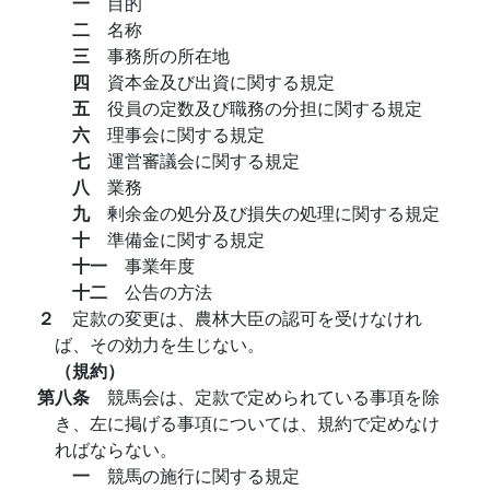
一
目的
二
名称
三
事務所の所在地
四
資本金及び出資に関する規定
五
役員の定数及び職務の分担に関する規定
六
理事会に関する規定
七
運営審議会に関する規定
八
業務
九
剰余金の処分及び損失の処理に関する規定
十
準備金に関する規定
十一
事業年度
十二
公告の方法
２
定款の変更は、農林大臣の認可を受けなけれ
ば、その効力を生じない。
（規約）
第八条
競馬会は、定款で定められている事項を除
き、左に掲げる事項については、規約で定めなけ
ればならない。
一
競馬の施行に関する規定