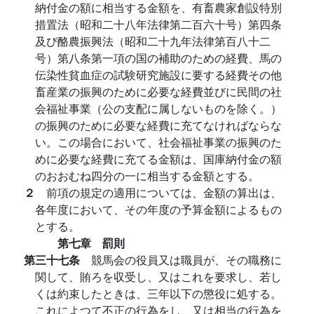
納付金の額に相当する金額を、有畜農家創設特別
措置法（昭和二十八年法律第二百六十号）第四条
及び酪農振興法（昭和二十九年法律第百八十二
号）第八条第一項の国の補助のための経費、馬の
伝染性貧血症の試験研究施設に要する経費その他
畜産業の振興のために必要な経費並びに民間の社
会福祉事業（公の支配に属しないものを除く。）
の振興のために必要な経費に充てなければならな
い。この場合において、社会福祉事業の振興のた
めに必要な経費に充てる金額は、国庫納付金の額
のおおむね四分の一に相当する金額とする。
２
前項の規定の適用については、金額の算出は、
各年度において、その年度の予算金額によるもの
とする。
第七章 罰則
第三十七条
競馬会の役員又は職員が、その職務に
関して、賄ろを収受し、又はこれを要求し、若し
くは約束したときは、三年以下の懲役に処する。
これによつて不正の行為をし、又は相当の行為を