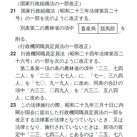
（国家行政組織法の一部改正）
21
国家行政組織法（昭和二十三年法律第百二十
号）の一部を次のように改正する。
「
別表第二の農林省の項中
を
畜産局
競馬部
」
削る。
（行政機関職員定員法の一部改正）
22
行政機関職員定員法（昭和二十四年法律第百二
十六号）の一部を次のように改正する。
第二条第一項の表の農林省の項中「二三、七四
二人」を「二三、二七七人」に、「七一、三八四
人」を「七〇、九一九人」に改め、同表の合計の
項中「六三三、〇四九人」を「六三二、五八四
人」に改める。
23
この法律施行の際、昭和二十九年三月十日に内
閣が国会に提出した行政機関職員定員法の一部を
改正する法律案が法律となつていないとき、又は
法律となり、施行されていないときは、前項の規
定中「二三、七四二人」とあるのは「二五、七八