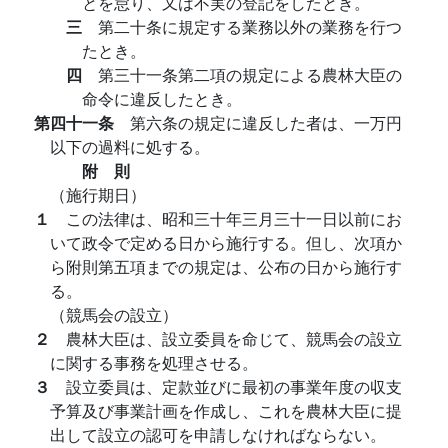
とを怠り、又は不実の登記をしたとき。
三
第二十条に規定する業務以外の業務を行つ
たとき。
四
第三十一条第二項の規定による農林大臣の
命令に違反したとき。
第四十一条
第六条の規定に違反した者は、一万円
以下の過料に処する。
附 則
（施行期日）
１
この法律は、昭和三十年三月三十一日以前にお
いて政令で定める日から施行する。但し、次項か
ら附則第五項までの規定は、公布の日から施行す
る。
（競馬会の設立）
２
農林大臣は、設立委員を命じて、競馬会の設立
に関する事務を処理させる。
３
設立委員は、定款並びに最初の事業年度の収支
予算及び事業計画を作成し、これを農林大臣に提
出して設立の認可を申請しなければならない。