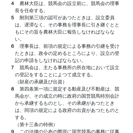
４
農林大臣は、競馬会の設立前に、競馬会の理事
長を任命する。
５
附則第三項の認可があつたときは、設立委員
は、遅滞なく、その事務を理事長に引き継ぐとと
もにその旨を農林大臣に報告しなければならな
い。
６
理事長は、前項の規定による事務の引継を受け
たときは、政令の定めるところにより、設立の登
記の申請をしなければならない。
７
競馬会は、主たる事務所の所在地において設立
の登記をすることによつて成立する。
（財産の承継及び出資）
８
第四条第一項に規定する動産及び不動産は、競
馬会が、その成立の時に政府の国営競馬特別会計
から承継するものとし、その承継があつたとき
は、同項の規定による政府の出資があつたものと
する。
（第十三条の特例）
９
この法律の公布の際現に国営競馬の事務に従事