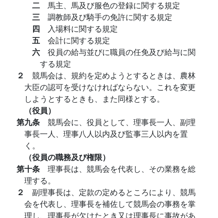
二
馬主、馬及び服色の登録に関する規定
三
調教師及び騎手の免許に関する規定
四
入場料に関する規定
五
会計に関する規定
六
役員の給与並びに職員の任免及び給与に関
する規定
２
競馬会は、規約を定めようとするときは、農林
大臣の認可を受けなければならない。これを変更
しようとするときも、また同様とする。
（役員）
第九条
競馬会に、役員として、理事長一人、副理
事長一人、理事八人以内及び監事三人以内を置
く。
（役員の職務及び権限）
第十条
理事長は、競馬会を代表し、その業務を総
理する。
２
副理事長は、定款の定めるところにより、競馬
会を代表し、理事長を補佐して競馬会の事務を掌
理し、理事長が欠けたとき又は理事長に事故があ