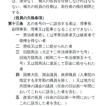
は、遅滞なく、補欠の役員を任命しなければなら
ない。補欠の役員の任期は、前任者の残任期間と
する。
（役員の欠格条項）
第十三条
左の各号の一に該当する者は、理事長、
副理事長、理事又は監事となることができない。
一
禁治産者若しくは準禁治産者又は破産者で
復権を得ない者
二
懲役又は禁こに処せられた者
三
旧競馬法（大正十二年法律第四十七号）、
旧地方競馬法（昭和二十一年法律第五十七
号）又は競馬法に違反して罰金に処せられた
者
四
国務大臣、国会議員、政府職員（人事院の
指定する非常勤の職員を除く。）又は地方公
共団体の議会の議員（任命の日以前一年間に
おいてこれらに該当した者を含む。）
五
政党の役員（任命の日以前一年間において
これに該当した者を含む。）