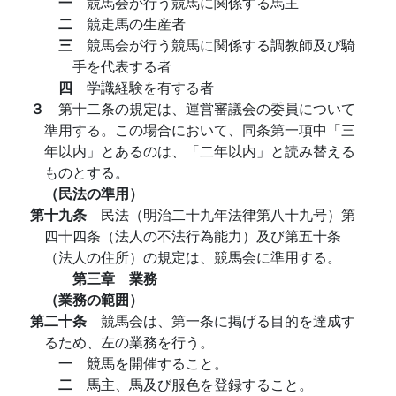
一
競馬会が行う競馬に関係する馬主
二
競走馬の生産者
三
競馬会が行う競馬に関係する調教師及び騎
手を代表する者
四
学識経験を有する者
３
第十二条の規定は、運営審議会の委員について
準用する。この場合において、同条第一項中「三
年以内」とあるのは、「二年以内」と読み替える
ものとする。
（民法の準用）
第十九条
民法（明治二十九年法律第八十九号）第
四十四条（法人の不法行為能力）及び第五十条
（法人の住所）の規定は、競馬会に準用する。
第三章 業務
（業務の範囲）
第二十条
競馬会は、第一条に掲げる目的を達成す
るため、左の業務を行う。
一
競馬を開催すること。
二
馬主、馬及び服色を登録すること。