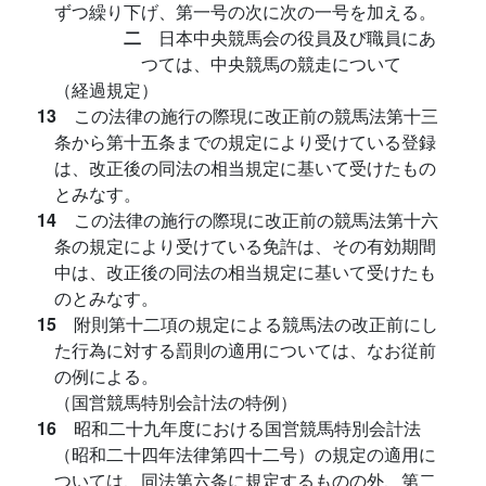
ずつ繰り下げ、第一号の次に次の一号を加える。
二
日本中央競馬会の役員及び職員にあ
つては、中央競馬の競走について
（経過規定）
13
この法律の施行の際現に改正前の競馬法第十三
条から第十五条までの規定により受けている登録
は、改正後の同法の相当規定に基いて受けたもの
とみなす。
14
この法律の施行の際現に改正前の競馬法第十六
条の規定により受けている免許は、その有効期間
中は、改正後の同法の相当規定に基いて受けたも
のとみなす。
15
附則第十二項の規定による競馬法の改正前にし
た行為に対する罰則の適用については、なお従前
の例による。
（国営競馬特別会計法の特例）
16
昭和二十九年度における国営競馬特別会計法
（昭和二十四年法律第四十二号）の規定の適用に
ついては、同法第六条に規定するものの外、第二