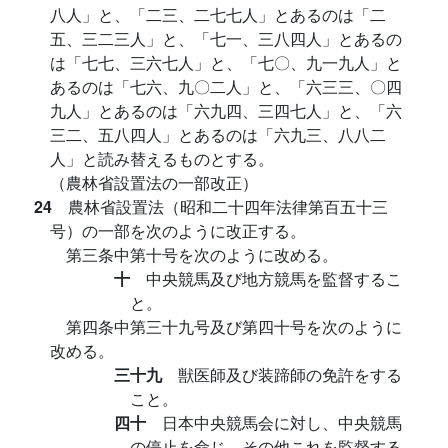
八人」と、「二三、二七七人」とあるのは「二
五、三二三人」と、「七一、三八四人」とあるの
は「七七、三六七人」と、「七〇、九一九人」と
あるのは「七六、九〇二人」と、「六三三、〇四
九人」とあるのは「六九四、三四七人」と、「六
三二、五八四人」とあるのは「六九三、八八二
人」と読み替えるものとする。
（農林省設置法の一部改正）
24
農林省設置法（昭和二十四年法律第百五十三
号）の一部を次のように改正する。
第三条中第十号を次のように改める。
十
中央競馬及び地方競馬を監督するこ
と。
第四条中第三十九号及び第四十号を次のように
改める。
三十九
獣医師及び装蹄師の免許をする
こと。
四十
日本中央競馬会に対し、中央競馬
の停止を命じ、その他これを監督する