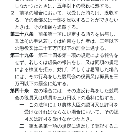
しなかつたときは、五年以下の懲役に処する。
２
前項の場合において、収受した賄ろは、没収す
る。その全部又は一部を没収することができない
ときは、その価額を追徴する。
第三十八条
前条第一項に規定する賄ろを供与し、
又はその申込若しくは約束をした者は、三年以下
の懲役又は二十五万円以下の罰金に処する。
第三十九条
第三十四条第一項の規定による報告を
せず、若しくは虚偽の報告をし、又は同項の規定
による検査を拒み、妨げ、若しくは忌避した場合
には、その行為をした競馬会の役員又は職員を三
万円以下の罰金に処する。
第四十条
左の場合には、その違反行為をした競馬
会の役員又は職員を三万円以下の過料に処する。
一
この法律により農林大臣の認可又は許可を
受けなければならない場合において、その認
可又は許可を受けなかつたとき。
二
第五条第一項の規定に違反して登記するこ