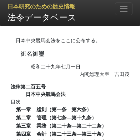
日本研究のための歴史情報
法令データベース
日本中央競馬会法をここに公布する。
御名御璽
昭和二十九年七月一日
内閣総理大臣 吉田茂
法律第二百五号
日本中央競馬会法
目次
第一章
総則（第一条―第六条）
第二章
管理（第七条―第十九条）
第三章
業務（第二十条―第二十二条）
第四章
会計（第二十三条―第三十条）