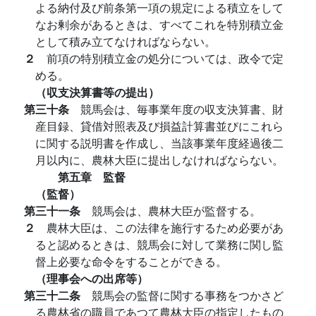
よる納付及び前条第一項の規定による積立をして
なお剰余があるときは、すべてこれを特別積立金
として積み立てなければならない。
２
前項の特別積立金の処分については、政令で定
める。
（収支決算書等の提出）
第三十条
競馬会は、毎事業年度の収支決算書、財
産目録、貸借対照表及び損益計算書並びにこれら
に関する説明書を作成し、当該事業年度経過後二
月以内に、農林大臣に提出しなければならない。
第五章 監督
（監督）
第三十一条
競馬会は、農林大臣が監督する。
２
農林大臣は、この法律を施行するため必要があ
ると認めるときは、競馬会に対して業務に関し監
督上必要な命令をすることができる。
（理事会への出席等）
第三十二条
競馬会の監督に関する事務をつかさど
る農林省の職員であつて農林大臣の指定したもの