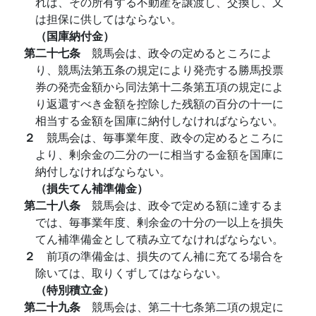
れば、その所有する不動産を譲渡し、交換し、又
は担保に供してはならない。
（国庫納付金）
第二十七条
競馬会は、政令の定めるところによ
り、競馬法第五条の規定により発売する勝馬投票
券の発売金額から同法第十二条第五項の規定によ
り返還すべき金額を控除した残額の百分の十一に
相当する金額を国庫に納付しなければならない。
２
競馬会は、毎事業年度、政令の定めるところに
より、剰余金の二分の一に相当する金額を国庫に
納付しなければならない。
（損失てん補準備金）
第二十八条
競馬会は、政令で定める額に達するま
では、毎事業年度、剰余金の十分の一以上を損失
てん補準備金として積み立てなければならない。
２
前項の準備金は、損失のてん補に充てる場合を
除いては、取りくずしてはならない。
（特別積立金）
第二十九条
競馬会は、第二十七条第二項の規定に