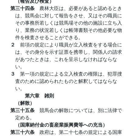
（報告及び検査）
第三十四条
農林大臣は、必要があると認めるとき
は、競馬会に対して報告をさせ、又はその職員に
その事務所若しくは競馬場その他の施設に立ち入
り、業務の状況若しくは帳簿書類その他必要な物
件を検査させることができる。
２
前項の規定により職員が立入検査をする場合に
は、その身分を示す証票を携帯し、関係人の請求
があつたときは、これを呈示しなければならな
い。
３
第一項の規定による立入検査の権限は、犯罪捜
査のために認められたものと解釈してはならな
い。
第六章 雑則
（解散）
第三十五条
競馬会の解散については、別に法律で
定める。
（国庫納付金の畜産業振興費等への充当）
第三十六条
政府は、第二十七条の規定による国庫