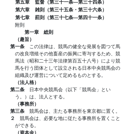
第五章
監督（第三十一条―第三十四条）
第六章
雑則（第三十五条・第三十六条）
第七章
罰則（第三十七条―第四十一条）
附則
第一章 総則
（趣旨）
第一条
この法律は、競馬の健全な発展を図つて馬
の改良増殖その他畜産の振興に寄与するため、競
馬法（昭和二十三年法律第百五十八号）により競
馬を行う団体として設立される日本中央競馬会の
組織及び運営について定めるものとする。
（法人格）
第二条
日本中央競馬会（以下「競馬会」とい
う。）は、法人とする。
（事務所）
第三条
競馬会は、主たる事務所を東京都に置く。
２
競馬会は、必要な地に従たる事務所を置くこと
ができる。
（資本金）