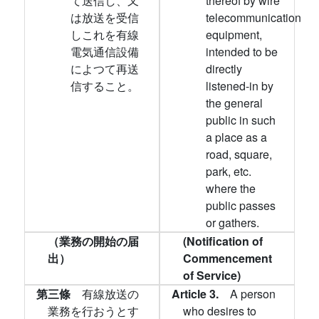
て送信し、又
thereof by wire
は放送を受信
telecommunication
しこれを有線
equipment,
電気通信設備
intended to be
によつて再送
directly
信すること。
listened-in by
the general
public in such
a place as a
road, square,
park, etc.
where the
public passes
or gathers.
（業務の開始の届
(Notification of
出）
Commencement
of Service)
第三條
有線放送の
Article 3.
A person
業務を行おうとす
who desires to