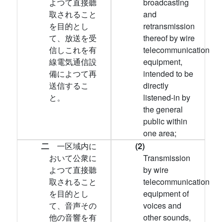
よつて直接聽
broadcasting
取されること
and
を目的とし
retransmission
て、放送を受
thereof by wire
信しこれを有
telecommunication
線電気通信設
equipment,
備によつて再
intended to be
送信するこ
directly
と。
listened-in by
the general
public within
one area;
二
一区域内に
(2)
おいて公衆に
Transmission
よつて直接聽
by wire
取されること
telecommunication
を目的とし
equipment of
て、音声その
voices and
他の音響を有
other sounds,