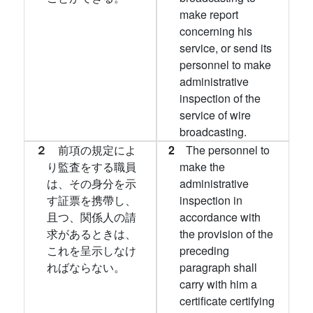
make report
concerning his
service, or send its
personnel to make
administrative
inspection of the
service of wire
broadcasting.
２
前項の規定によ
2
The personnel to
り監査をする職員
make the
は、その身分を示
administrative
す証票を携帶し、
inspection in
且つ、関係人の請
accordance with
求があるときは、
the provision of the
これを呈示しなけ
preceding
ればならない。
paragraph shall
carry with him a
certificate certifying