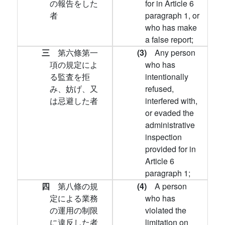
の報告をした
for in Article 6
者
paragraph 1, or
who has make
a false report;
三
第六條第一
(3)
Any person
項の規定によ
who has
る監査を拒
intentionally
み、妨げ、又
refused,
は忌避した者
interfered with,
or evaded the
administrative
inspection
provided for in
Article 6
paragraph 1;
四
第八條の規
(4)
A person
定による業務
who has
の運用の制限
violated the
に違反した者
limitation on