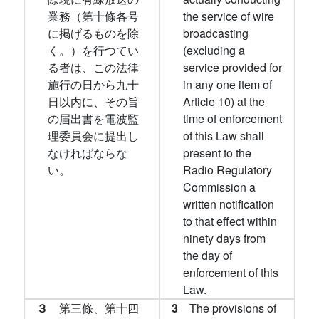
業務（第十條各号
the service of wire
に掲げるものを除
broadcasting
く。）を行つてい
(excluding a
る者は、この法律
service provided for
施行の日から九十
in any one item of
日以内に、その旨
Article 10) at the
の届出書を電波監
time of enforcement
理委員会に提出し
of this Law shall
なければならな
present to the
い。
Radio Regulatory
Commission a
written notification
to that effect within
ninety days from
the day of
enforcement of this
Law.
３
第三條、第十四
3
The provisions of