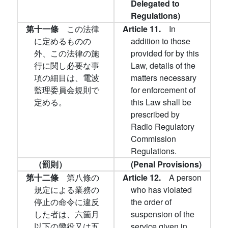
Delegated to
Regulations)
第十一條
この法律
Article 11.
In
に定めるものの
addition to those
外、この法律の施
provided for by this
行に関し必要な事
Law, details of the
項の細目は、電波
matters necessary
監理委員会規則で
for enforcement of
定める。
this Law shall be
prescribed by
Radio Regulatory
Commission
Regulations.
（罰則）
(Penal Provisions)
第十二條
第八條の
Article 12.
A person
規定による業務の
who has violated
停止の命令に違反
the order of
した者は、六箇月
suspension of the
以下の懲役又は五
service given in