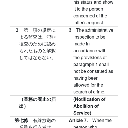
his status and show
it to the person
concerned of the
latter's request.
３
第一項の規定に
3
The administrative
よる監査は、犯罪
inspection to be
捜査のために認め
made in
られたものと解釈
accordance with
してはならない。
the provisions of
paragraph 1 shall
not be construed as
having been
allowed for the
search of crime.
（業務の廃止の届
(Notification of
出）
Abolition of
Service)
第七條
有線放送の
Article 7.
When the
業務を行う者は、
person who