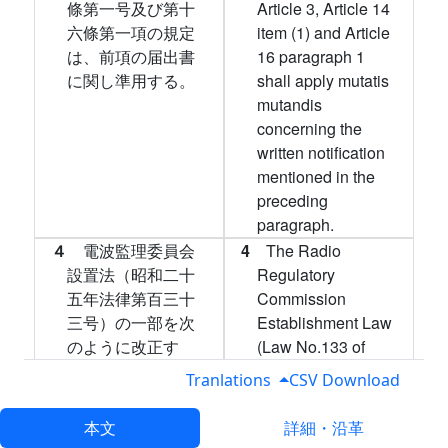
條第一号及び第十
Article 3, Article 14
六條第一項の規定
item (1) and Article
は、前項の届出書
16 paragraph 1
に関し準用する。
shall apply mutatis
mutandis
concerning the
written notification
mentioned in the
preceding
paragraph.
４
電波監理委員会
4
The Radio
設置法（昭和二十
Regulatory
五年法律第百三十
Commission
三号）の一部を次
Establishment Law
のように改正す
(Law No.133 of
る。
1950) shall be
Tranlations
CSV Download
partially amended
as follows:
本文
詳細・沿革
第三條に次の一
In Article 3, the