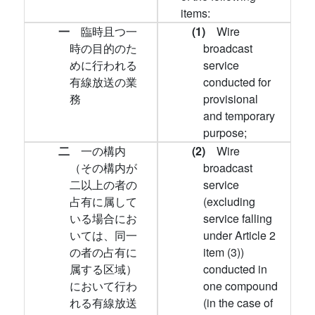
items:
一
臨時且つ一
(1)
Wire
時の目的のた
broadcast
めに行われる
service
有線放送の業
conducted for
務
provisional
and temporary
purpose;
二
一の構内
(2)
Wire
（その構内が
broadcast
二以上の者の
service
占有に属して
(excluding
いる場合にお
service falling
いては、同一
under Article 2
の者の占有に
item (3))
属する区域）
conducted in
において行わ
one compound
れる有線放送
(in the case of