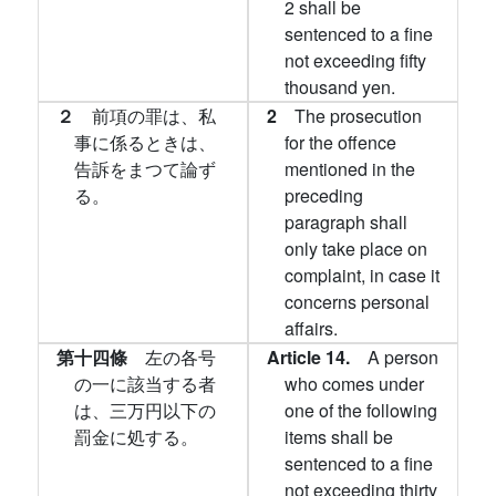
2 shall be
sentenced to a fine
not exceeding fifty
thousand yen.
２
前項の罪は、私
2
The prosecution
事に係るときは、
for the offence
告訴をまつて論ず
mentioned in the
る。
preceding
paragraph shall
only take place on
complaint, in case it
concerns personal
affairs.
第十四條
左の各号
Article 14.
A person
の一に該当する者
who comes under
は、三万円以下の
one of the following
罰金に処する。
items shall be
sentenced to a fine
not exceeding thirty