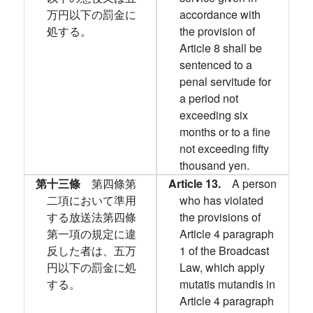
万円以下の罰金に
accordance with
処する。
the provision of
Article 8 shall be
sentenced to a
penal servitude for
a period not
exceeding six
months or to a fine
not exceeding fifty
thousand yen.
第十三條
第四條第
Article 13.
A person
二項において準用
who has violated
する放送法第四條
the provisions of
第一項の規定に違
Article 4 paragraph
反した者は、五万
1 of the Broadcast
円以下の罰金に処
Law, which apply
する。
mutatis mutandis in
Article 4 paragraph