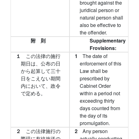
brought against the
juridical person or
natural person shall
also be effective to
the offender.
附 則
Supplementary
Frovisions:
１
この法律の施行
1
The date of
期日は、公布の日
enforcement of this
から起算して三十
Law shall be
日をこえない期間
prescribed by
内において、政令
Cabinet Order
で定める。
within a period not
exceeding thirty
days counted from
the day of its
promulgation.
２
この法律施行の
2
Any person
際現に有線放送の
actually conducting