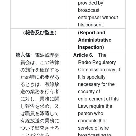
provided by
broadcast
enterpriser without
his consent.
（報告及び監査）
(Report and
Administrative
Inspection)
第六條
電波監理委
Article 6.
The
員会は、この法律
Radio Regulatory
の施行を確保する
Commission may, if
ため特に必要があ
it is specially
るときは、有線放
necessary for the
送の業務を行う者
security of
に対し、業務に関
enforcement of this
し報告を求め、又
Law, require the
は職員を派遣して
person who
有線放送の業務に
conducts the
ついて監査させる
service of wire
ことができる。
broadcasting to