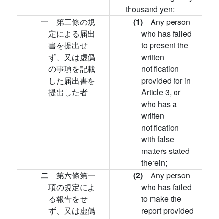
thousand yen:
一
第三條の規
(1)
Any person
定による届出
who has failed
書を提出せ
to present the
ず、又は虚僞
written
の事項を記載
notification
した届出書を
provided for in
提出した者
Article 3, or
who has a
written
notification
with false
matters stated
therein;
二
第六條第一
(2)
Any person
項の規定によ
who has failed
る報告をせ
to make the
ず、又は虚僞
report provided