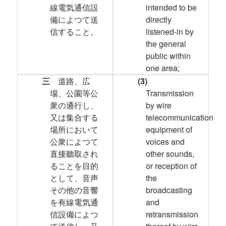
線電気通信設
intended to be
備によつて送
directly
信すること。
listened-in by
the general
public within
one area;
三
道路、広
(3)
場、公園等公
Transmission
衆の通行し、
by wire
又は集合する
telecommunication
場所において
equipment of
公衆によつて
voices and
直接聽取され
other sounds,
ることを目的
or reception of
として、音声
the
その他の音響
broadcasting
を有線電気通
and
信設備によつ
retransmission