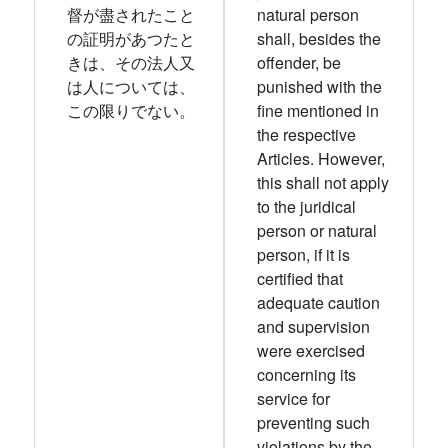
督が盡されたこと
natural person
の証明があつたと
shall, besides the
きは、その法人又
offender, be
は人については、
punished with the
この限りでない。
fine mentioned in
the respective
Articles. However,
this shall not apply
to the juridical
person or natural
person, if it is
certified that
adequate caution
and supervision
were exercised
concerning its
service for
preventing such
violations by the