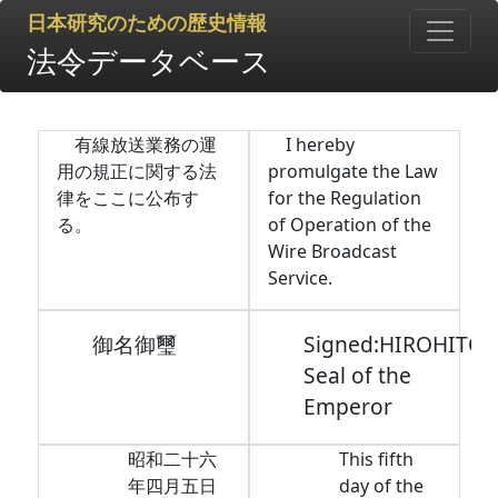
日本研究のための歴史情報
法令データベース
有線放送業務の運
I hereby
用の規正に関する法
promulgate the Law
律をここに公布す
for the Regulation
る。
of Operation of the
Wire Broadcast
Service.
御名御璽
Signed:HIROHITO,
Seal of the
Emperor
昭和二十六
This fifth
年四月五日
day of the