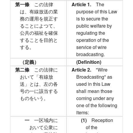
第一條
この法律
Article 1.
The
は、有線放送の業
purpose of this Law
務の運用を規正す
is to secure the
ることによつて、
public welfare by
公共の福祉を確保
regulating the
することを目的と
operation of the
する。
service of wire
broadcasting.
（定義）
(Definition)
第二條
この法律に
Article 2.
"Wire
おいて「有線放
Broadcasting" as
送」とは、左の各
used in this Law
号の一に該当する
shall mean those
ものをいう。
coming under any
one of the following
items:
一
一区域内に
(1)
Reception
おいて公衆に
of the