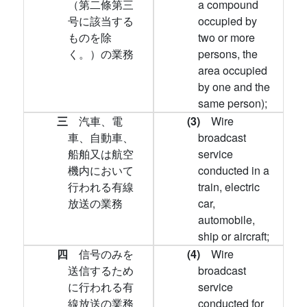
（第二條第三
a compound
号に該当する
occupied by
ものを除
two or more
く。）の業務
persons, the
area occupied
by one and the
same person);
三
汽車、電
(3)
Wire
車、自動車、
broadcast
船舶又は航空
service
機内において
conducted in a
行われる有線
train, electric
放送の業務
car,
automobile,
ship or aircraft;
四
信号のみを
(4)
Wire
送信するため
broadcast
に行われる有
service
線放送の業務
conducted for