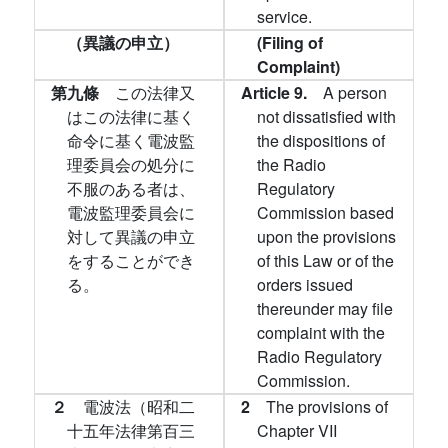
service.
（異議の申立）
(Filing of
Complaint)
第九條
この法律又
Article 9.
A person
はこの法律に基く
not dissatisfied with
命令に基く電波監
the dispositions of
理委員会の処分に
the Radio
不服のある者は、
Regulatory
電波監理委員会に
Commission based
対して異議の申立
upon the provisions
をすることができ
of this Law or of the
る。
orders issued
thereunder may file
complaint with the
Radio Regulatory
Commission.
２
電波法（昭和二
2
The provisions of
十五年法律第百三
Chapter VII