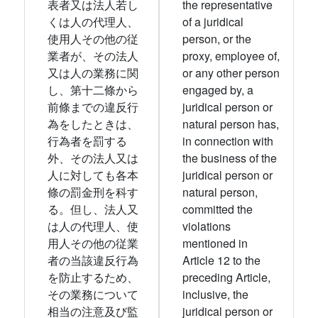
表者又は法人若し
the representative
くは人の代理人、
of a juridical
使用人その他の従
person, or the
業者が、その法人
proxy, employee of,
又は人の業務に関
or any other person
し、第十二條から
engaged by, a
前條までの違反行
juridical person or
為をしたときは、
natural person has,
行為者を罰する
in connection with
外、その法人又は
the business of the
人に対しても各本
juridical person or
條の罰金刑を科す
natural person,
る。但し、法人又
committed the
は人の代理人、使
violations
用人その他の従業
mentioned in
者の当該違反行為
Article 12 to the
を防止するため、
preceding Article,
その業務について
inclusive, the
相当の注意及び監
juridical person or