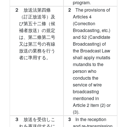
program.
２
放送法第四條
2
The provisions of
（訂正放送等）及
Articles 4
び第五十二條（候
(Correction
補者放送）の規定
Broadcasting, etc.)
は、第二條第二号
and 52 (Candidate
又は第三号の有線
Broadcasting) of
放送の業務を行う
the Broadcast Law
者に準用する。
shall apply mutatis
mutandis to the
person who
conducts the
service of wire
broadcasting
mentioned in
Article 2 item (2) or
(3).
３
放送を受信しこ
3
In the reception
れを再送信するに
and re-transmission