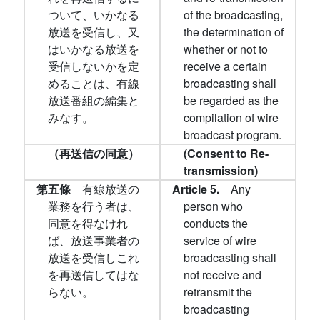
ついて、いかなる
of the broadcasting,
放送を受信し、又
the determination of
はいかなる放送を
whether or not to
受信しないかを定
receive a certain
めることは、有線
broadcasting shall
放送番組の編集と
be regarded as the
みなす。
compilation of wire
broadcast program.
（再送信の同意）
(Consent to Re-
transmission)
第五條
有線放送の
Article 5.
Any
業務を行う者は、
person who
同意を得なけれ
conducts the
ば、放送事業者の
service of wire
放送を受信しこれ
broadcasting shall
を再送信してはな
not receive and
らない。
retransmit the
broadcasting