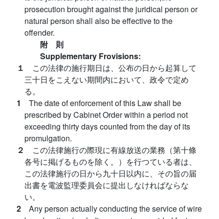
prosecution brought against the juridical person or
natural person shall also be effective to the
offender.
附 則
Supplementary Frovisions:
１
この法律の施行期日は、公布の日から起算して
三十日をこえない期間内において、政令で定め
る。
1
The date of enforcement of this Law shall be
prescribed by Cabinet Order within a period not
exceeding thirty days counted from the day of its
promulgation.
２
この法律施行の際現に有線放送の業務（第十條
各号に掲げるものを除く。）を行つている者は、
この法律施行の日から九十日以内に、その旨の届
出書を電波監理委員会に提出しなければならな
い。
2
Any person actually conducting the service of wire