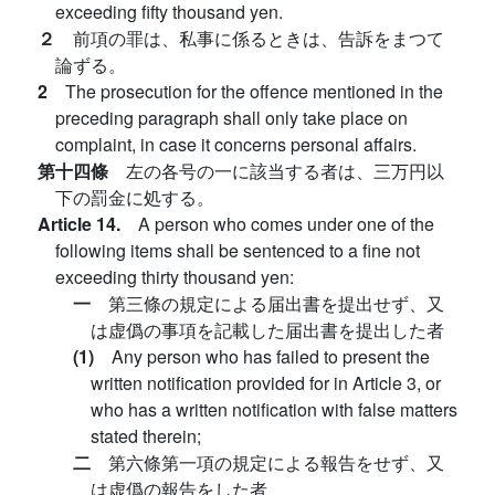
exceeding fifty thousand yen.
２
前項の罪は、私事に係るときは、告訴をまつて
論ずる。
2
The prosecution for the offence mentioned in the
preceding paragraph shall only take place on
complaint, in case it concerns personal affairs.
第十四條
左の各号の一に該当する者は、三万円以
下の罰金に処する。
Article 14.
A person who comes under one of the
following items shall be sentenced to a fine not
exceeding thirty thousand yen:
一
第三條の規定による届出書を提出せず、又
は虚僞の事項を記載した届出書を提出した者
(1)
Any person who has failed to present the
written notification provided for in Article 3, or
who has a written notification with false matters
stated therein;
二
第六條第一項の規定による報告をせず、又
は虚僞の報告をした者