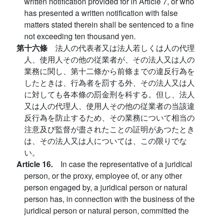
written notification provided for in Article 7, or who
has presented a written notification with false
matters stated therein shall be sentenced to a fine
not exceeding ten thousand yen.
第十六條
法人の代表者又は法人若しくは人の代理
人、使用人その他の従業者が、その法人又は人の
業務に関し、第十二條から前條までの違反行為を
したときは、行為者を罰する外、その法人又は人
に対しても各本條の罰金刑を科する。但し、法人
又は人の代理人、使用人その他の従業者の当該違
反行為を防止するため、その業務について相当の
注意及び監督が盡されたことの証明があつたとき
は、その法人又は人については、この限りでな
い。
Article 16.
In case the representative of a juridical
person, or the proxy, employee of, or any other
person engaged by, a juridical person or natural
person has, in connection with the business of the
juridical person or natural person, committed the