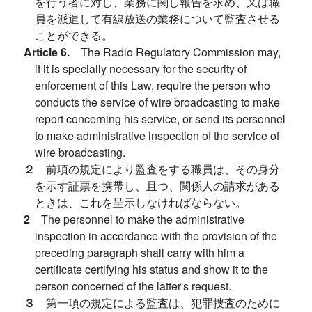
を行う者に対し、業務に関し報告を求め、又は職
員を派遣して有線放送の業務について監査させる
ことができる。
Article 6.
The Radio Regulatory Commission may,
if it is specially necessary for the security of
enforcement of this Law, require the person who
conducts the service of wire broadcasting to make
report concerning his service, or send its personnel
to make administrative inspection of the service of
wire broadcasting.
２
前項の規定により監査をする職員は、その身分
を示す証票を携帶し、且つ、関係人の請求がある
ときは、これを呈示しなければならない。
2
The personnel to make the administrative
inspection in accordance with the provision of the
preceding paragraph shall carry with him a
certificate certifying his status and show it to the
person concerned of the latter's request.
３
第一項の規定による監査は、犯罪捜査のために