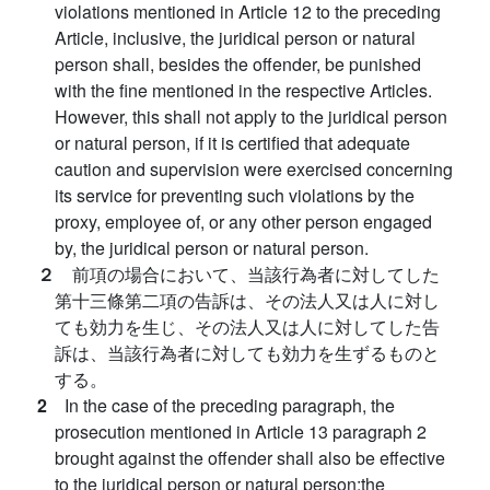
violations mentioned in Article 12 to the preceding
Article, inclusive, the juridical person or natural
person shall, besides the offender, be punished
with the fine mentioned in the respective Articles.
However, this shall not apply to the juridical person
or natural person, if it is certified that adequate
caution and supervision were exercised concerning
its service for preventing such violations by the
proxy, employee of, or any other person engaged
by, the juridical person or natural person.
２
前項の場合において、当該行為者に対してした
第十三條第二項の告訴は、その法人又は人に対し
ても効力を生じ、その法人又は人に対してした告
訴は、当該行為者に対しても効力を生ずるものと
する。
2
In the case of the preceding paragraph, the
prosecution mentioned in Article 13 paragraph 2
brought against the offender shall also be effective
to the juridical person or natural person;the