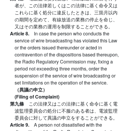
者が、この法律若しくはこの法律に基く命令又は
これらに基く処分に違反したときは、三箇月以内
の期間を定めて、有線放送の業務の停止を命じ、
又はその業務の運用を制限することができる。
Article 8.
In case the person who conducts the
service of wire broadcasting has violated this Law
or the orders issued thereunder or acted in
contravention of the dispositions based thereupon,
the Radio Regulatory Commission may, fixing a
period not exceeding three months, order the
suspension of the service of wire broadcasting or
set limitations on the operation of the service.
（異議の申立）
(Filing of Complaint)
第九條
この法律又はこの法律に基く命令に基く電
波監理委員会の処分に不服のある者は、電波監理
委員会に対して異議の申立をすることができる。
Article 9.
A person not dissatisfied with the