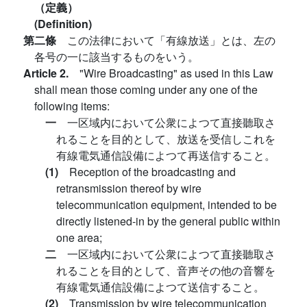
（定義）
(Definition)
第二條
この法律において「有線放送」とは、左の
各号の一に該当するものをいう。
Article 2.
"Wire Broadcasting" as used in this Law
shall mean those coming under any one of the
following items:
一
一区域内において公衆によつて直接聽取さ
れることを目的として、放送を受信しこれを
有線電気通信設備によつて再送信すること。
(1)
Reception of the broadcasting and
retransmission thereof by wire
telecommunication equipment, intended to be
directly listened-in by the general public within
one area;
二
一区域内において公衆によつて直接聽取さ
れることを目的として、音声その他の音響を
有線電気通信設備によつて送信すること。
(2)
Transmission by wire telecommunication