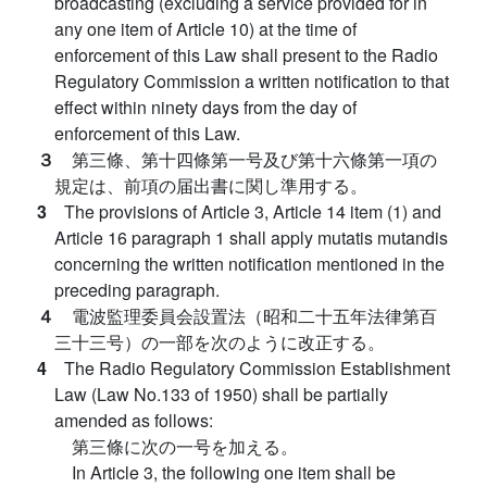
broadcasting (excluding a service provided for in
any one item of Article 10) at the time of
enforcement of this Law shall present to the Radio
Regulatory Commission a written notification to that
effect within ninety days from the day of
enforcement of this Law.
３
第三條、第十四條第一号及び第十六條第一項の
規定は、前項の届出書に関し準用する。
3
The provisions of Article 3, Article 14 item (1) and
Article 16 paragraph 1 shall apply mutatis mutandis
concerning the written notification mentioned in the
preceding paragraph.
４
電波監理委員会設置法（昭和二十五年法律第百
三十三号）の一部を次のように改正する。
4
The Radio Regulatory Commission Establishment
Law (Law No.133 of 1950) shall be partially
amended as follows:
第三條に次の一号を加える。
In Article 3, the following one item shall be