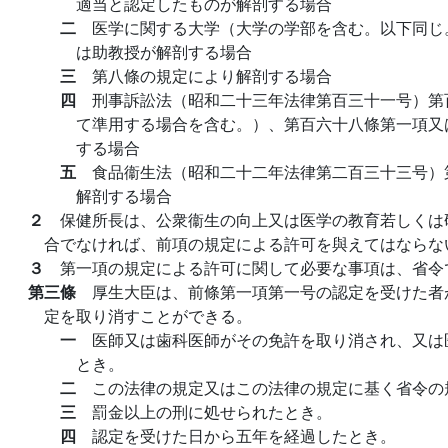
適当と認定したものが解剖する場合
二
医学に関する大学（大学の学部を含む。以下同じ
は助教授が解剖する場合
三
第八條の規定により解剖する場合
四
刑事訴訟法（昭和二十三年法律第百三十一号）第
て準用する場合を含む。）、第百六十八條第一項又
する場合
五
食品衞生法（昭和二十二年法律第二百三十三号）
解剖する場合
２
保健所長は、公衆衞生の向上又は医学の教育若しくは
合でなければ、前項の規定による許可を與えてはならな
３
第一項の規定による許可に関して必要な事項は、省令
第三條
厚生大臣は、前條第一項第一号の認定を受けた者
定を取り消すことができる。
一
医師又は歯科医師がその免許を取り消され、又は
とき。
二
この法律の規定又はこの法律の規定に基く省令の
三
罰金以上の刑に処せられたとき。
四
認定を受けた日から五年を経過したとき。