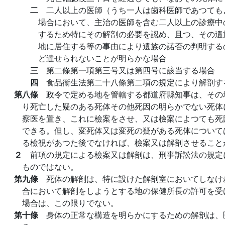
二
二人以上の医師（うち一人は歯科医師であつても
場合において、主治の医師を含む二人以上の診療中
するため特にその解剖の必要を認め、且つ、その遺
地に居住する等の事由により遺族の諾否の判明する
ど達せられないことが明らかな場合
三
第二條第一項第三号又は第四号に該当する場合
四
食品衞生法第二十八條第二項の規定により解剖す
第八條
政令で定める地を管轄する都道府縣知事は、その
り死亡した疑のある死体その他死因の明らかでない死体
察医を置き、これに檢案をさせ、又は檢案によつても死
できる。但し、変死体又は変死の疑がある死体について
る檢視があつた後でなければ、檢案又は解剖させること
２
前項の規定による檢案又は解剖は、刑事訴訟法の規定
ものではない。
第九條
死体の解剖は、特に設けた解剖室においてしなけ
合において解剖をしようとする地の保健所長の許可を受
場合は、この限りでない。
第十條
身体の正常な構造を明らかにするための解剖は、