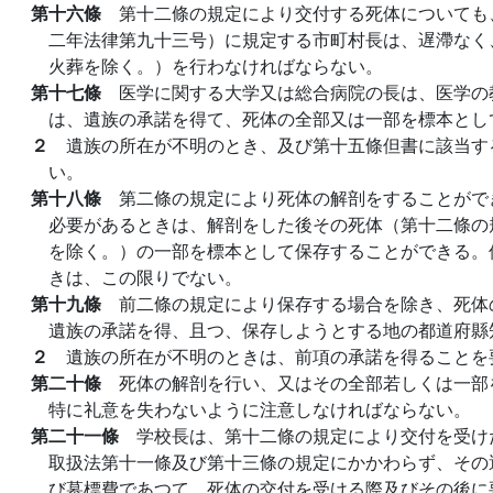
第十六條
第十二條の規定により交付する死体についても
二年法律第九十三号）に規定する市町村長は、遅滯なく
火葬を除く。）を行わなければならない。
第十七條
医学に関する大学又は総合病院の長は、医学の
は、遺族の承諾を得て、死体の全部又は一部を標本とし
２
遺族の所在が不明のとき、及び第十五條但書に該当す
い。
第十八條
第二條の規定により死体の解剖をすることがで
必要があるときは、解剖をした後その死体（第十二條の
を除く。）の一部を標本として保存することができる。
きは、この限りでない。
第十九條
前二條の規定により保存する場合を除き、死体
遺族の承諾を得、且つ、保存しようとする地の都道府縣
２
遺族の所在が不明のときは、前項の承諾を得ることを
第二十條
死体の解剖を行い、又はその全部若しくは一部
特に礼意を失わないように注意しなければならない。
第二十一條
学校長は、第十二條の規定により交付を受け
取扱法第十一條及び第十三條の規定にかかわらず、その
び墓標費であつて、死体の交付を受ける際及びその後に