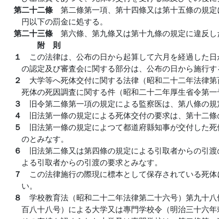
第二十二條
第二條第一項、第十四條又は第十五條の規定
円以下の罰金に処する。
第二十三條
第六條、第九條又は第十九條の規定に違反し
附 則
１
この法律は、公布の日から起算して六月を経過した日
の認定及び審査会に関する部分は、公布の日から施行す
２
大学等へ死体交付に関する法律（昭和二十二年法律第
死体の死因調査に関する件（昭和二十二年厚生省令第一
３
旧令第二條第一項の規定による監察医は、第八條の規
４
旧法第一條の規定による死体交付の要求は、第十二條
５
旧法第一條の規定によつて都道府縣知事が交付した死
のとみなす。
６
旧法第二條又は第四條の規定による引取者からの引渡
よる引取者からの引渡の要求とみなす。
７
この法律施行の際現に標本として保存されている死体
い。
８
学校教育法（昭和二十二年法律第二十六号）第九十八
百八十八号）による大学又は專門学校令（明治三十六年