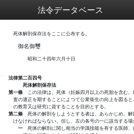
法令データベース
死体解剖保存法をここに公布する。
御名御璽
昭和二十四年六月十日
法律第二百四号
死体解剖保存法
第一條
この法律は、死体（妊娠四月以上の死胎を含む。
査の適正を期することによつて公衆衞生の向上を図ると
の教育又は研究に資することを目的とする。
第二條
死体の解剖をしようとする者は、あらかじめ、解
けなければならない。但し、左の各号の一に該当する場
一
死体の解剖に関し相当の学識技能を有する医師、