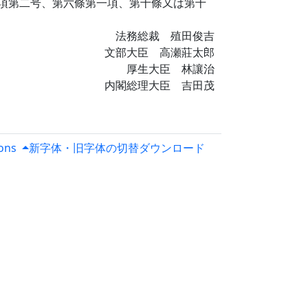
項第二号、第六條第一項、第十條又は第十
法務総裁 殖田俊吉
文部大臣 高瀬莊太郎
厚生大臣 林讓治
内閣総理大臣 吉田茂
ions
新字体・旧字体の切替
ダウンロード