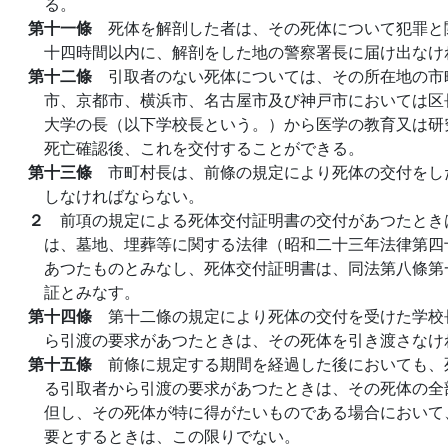
る。
第十一條
死体を解剖した者は、その死体について犯罪と
十四時間以内に、解剖をした地の警察署長に届け出なけ
第十二條
引取者のない死体については、その所在地の市
市、京都市、横浜市、名古屋市及び神戸市においては区
大学の長（以下学校長という。）から医学の教育又は研
死亡確認後、これを交付することができる。
第十三條
市町村長は、前條の規定により死体の交付をし
しなければならない。
２
前項の規定による死体交付証明書の交付があつたとき
は、墓地、埋葬等に関する法律（昭和二十三年法律第四
あつたものとみなし、死体交付証明書は、同法第八條第
証とみなす。
第十四條
第十二條の規定により死体の交付を受けた学校
ら引渡の要求があつたときは、その死体を引き渡さなけ
第十五條
前條に規定する期間を経過した後においても、
る引取者から引渡の要求があつたときは、その死体の全
但し、その死体が特に得がたいものである場合において
要とするときは、この限りでない。