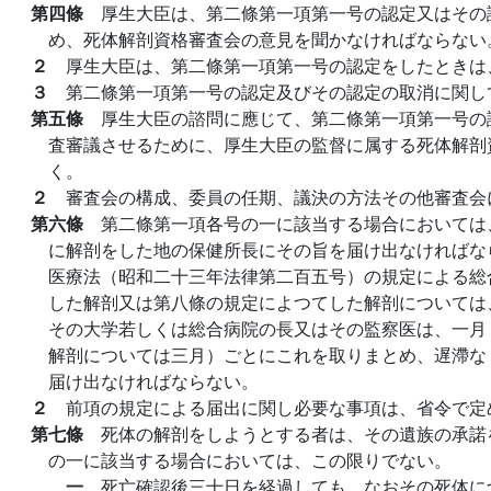
第四條
厚生大臣は、第二條第一項第一号の認定又はその
め、死体解剖資格審査会の意見を聞かなければならない
２
厚生大臣は、第二條第一項第一号の認定をしたときは
３
第二條第一項第一号の認定及びその認定の取消に関し
第五條
厚生大臣の諮問に應じて、第二條第一項第一号の
査審議させるために、厚生大臣の監督に属する死体解剖
く。
２
審査会の構成、委員の任期、議決の方法その他審査会
第六條
第二條第一項各号の一に該当する場合においては
に解剖をした地の保健所長にその旨を届け出なければな
医療法（昭和二十三年法律第二百五号）の規定による総
した解剖又は第八條の規定によつてした解剖については
その大学若しくは総合病院の長又はその監察医は、一月
解剖については三月）ごとにこれを取りまとめ、遅滯な
届け出なければならない。
２
前項の規定による届出に関し必要な事項は、省令で定
第七條
死体の解剖をしようとする者は、その遺族の承諾
の一に該当する場合においては、この限りでない。
一
死亡確認後三十日を経過しても、なおその死体に