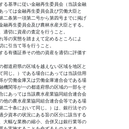
する基準に従い金融再生委員会（当該金融
あっては金融再生委員会及び労働大臣と
第二条第一項第二号から第四号までに掲げ
金融再生委員会及び農林水産大臣とする。
、適切に資産の査定を行うこと。
れ等の実態を踏まえて定めるところによ
切に引当て等を行うこと。
する有価証券その他の資産を適切に評価す
の都道府県の区域を越えない区域を地区と
て同じ。）である場合にあっては当該信用
等が労働金庫又は労働金庫連合会である場
融機関等が一の都道府県の区域の一部をそ
合にあっては当該農水産業協同組合連合会
の他の農水産業協同組合連合会等である場
第二十条において同じ。）は、銀行法その
過少資本の状況にある旨の区分に該当する
、大幅な業務の縮小、合併又は銀行業等の
置を実施することを命ずるものとする。