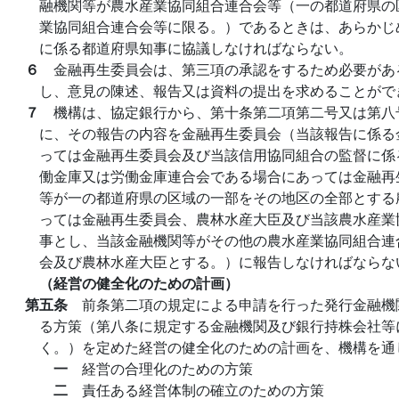
融機関等が農水産業協同組合連合会等（一の都道府県の
業協同組合連合会等に限る。）であるときは、あらかじ
に係る都道府県知事に協議しなければならない。
６
金融再生委員会は、第三項の承認をするため必要があ
し、意見の陳述、報告又は資料の提出を求めることがで
７
機構は、協定銀行から、第十条第二項第二号又は第八
に、その報告の内容を金融再生委員会（当該報告に係る
っては金融再生委員会及び当該信用協同組合の監督に係
働金庫又は労働金庫連合会である場合にあっては金融再
等が一の都道府県の区域の一部をその地区の全部とする
っては金融再生委員会、農林水産大臣及び当該農水産業
事とし、当該金融機関等がその他の農水産業協同組合連
会及び農林水産大臣とする。）に報告しなければならな
（経営の健全化のための計画）
第五条
前条第二項の規定による申請を行った発行金融機
る方策（第八条に規定する金融機関及び銀行持株会社等
く。）を定めた経営の健全化のための計画を、機構を通
一
経営の合理化のための方策
二
責任ある経営体制の確立のための方策