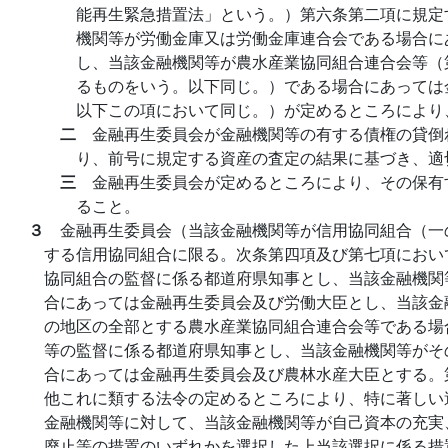
能再生緊急措置法」という。）第六条第二項に規定
機関等が労働金庫又は労働金庫連合会である場合に
し、当該金融機関等が農水産業協同組合連合会等（
るものをいう。以下同じ。）である場合にあっては
以下この項において同じ。）が定めるところにより
二
金融再生委員会が金融機関等の有する債権の貸倒
り、前号に規定する資産の査定の結果に基づき、適
三
金融再生委員会が定めるところにより、その保有
ること。
３
金融再生委員会（当該金融機関等が信用協同組合（一
する信用協同組合に限る。次条第四項及び第七項におい
協同組合の監督に係る都道府県知事とし、当該金融機関
合にあっては金融再生委員会及び労働大臣とし、当該金
の地区の全部とする農水産業協同組合連合会等である場
等の監督に係る都道府県知事とし、当該金融機関等がそ
合にあっては金融再生委員会及び農林水産大臣とする。
他これに類する法令の定めるところにより、特に著しい
金融機関等に対して、当該金融機関等が自己資本の充実
廃止等の措置のいずれかを選択した上当該選択に係る措