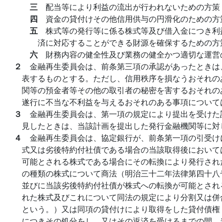
三
配当等により利益の流出が行われないための方策
四
資金の貸付けその他信用供与の円滑化のための方
五
株式等の発行等に係る株式等及び借入金につき利
済に対応することができる財源を確保するための方
六
財務内容の健全性及び業務の健全かつ適切な運営
２
金融再生委員会は、前条第三項の承認があったときは
表するものとする。ただし、信用秩序を損なうおそれの
関等の預金者等その他の取引者の秘密を害するおそれの
遂行に不当な不利益を与えるおそれのある事項について
３
金融再生委員会は、第一項の規定により提出を受けた
見したときは、当該計画を提出した発行金融機関等に対
４
金融再生委員会は、協定銀行が、前条第一項の引受け
式又は劣後特約付社債である場合の当該取得後において
可能とされる株式である場合にその転換により発行され
の種類の株式について商法（明治三十二年法律第四十八
並びに当該劣後特約付社債が株式への転換が可能とされ
れた株式及びこれについて同法の規定により分割又は併
という。）又は同項の貸付けにより取得をした貸付債権
につきその処分をし、又はその返済を受けるまでの間、