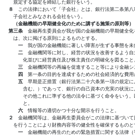
規定する協定を締結した銀行をいう。
８
この法律において「子会社」とは、銀行法第二条第八
子会社とみなされる会社をいう。
（金融機能の早期健全化のために講ずる施策の原則等）
第三条
金融再生委員会が我が国の金融機能の早期健全化
は、次に掲げる原則によるものとする。
一
我が国の金融機能に著しい障害が生ずる事態を未
二
金融機関等に対し、経営の状況を改善するよう自
化並びに経営責任及び株主責任の明確化を図ること
三
金融機関等の再編を促進すること等により金融シ
四
第一条の目的を達成するための社会経済的な費用
五
早期是正措置（銀行法第二十六条第一項の規定に
含む。）であって、銀行の自己資本の充実の状況に
その他これに準ずる他の法令に基づく命令をいう。
と。
六
情報等の適切かつ十分な開示を行うこと。
２
金融機関等は、金融再生委員会がこの法律に基づいて
を行うことにより財務内容等の健全性を確保するものと
一
金融機能の再生のための緊急措置に関する法律（