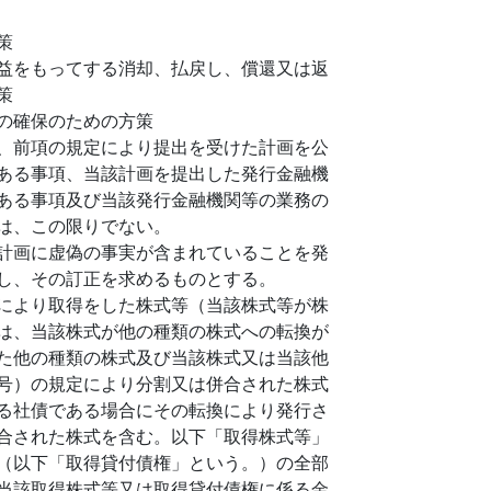
策
益をもってする消却、払戻し、償還又は返
策
の確保のための方策
、前項の規定により提出を受けた計画を公
ある事項、当該計画を提出した発行金融機
ある事項及び当該発行金融機関等の業務の
は、この限りでない。
計画に虚偽の事実が含まれていることを発
し、その訂正を求めるものとする。
により取得をした株式等（当該株式等が株
は、当該株式が他の種類の株式への転換が
た他の種類の株式及び当該株式又は当該他
号）の規定により分割又は併合された株式
る社債である場合にその転換により発行さ
合された株式を含む。以下「取得株式等」
（以下「取得貸付債権」という。）の全部
当該取得株式等又は取得貸付債権に係る金