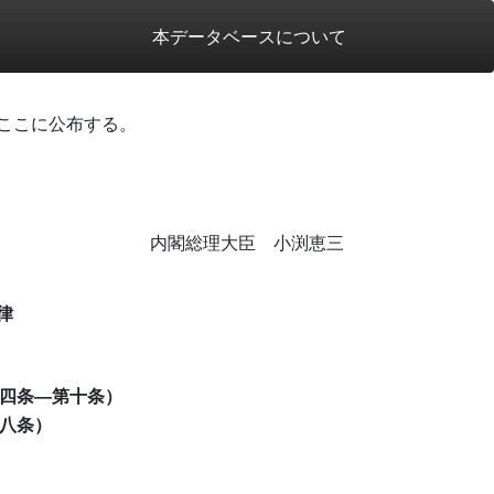
本データベースについて
ここに公布する。
内閣総理大臣 小渕恵三
律
四条―第十条）
八条）