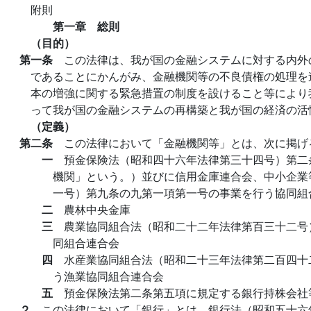
附則
第一章 総則
（目的）
第一条
この法律は、我が国の金融システムに対する内外
であることにかんがみ、金融機関等の不良債権の処理を
本の増強に関する緊急措置の制度を設けること等により
って我が国の金融システムの再構築と我が国の経済の活
（定義）
第二条
この法律において「金融機関等」とは、次に掲げ
一
預金保険法（昭和四十六年法律第三十四号）第二
機関」という。）並びに信用金庫連合会、中小企業
一号）第九条の九第一項第一号の事業を行う協同組
二
農林中央金庫
三
農業協同組合法（昭和二十二年法律第百三十二号
同組合連合会
四
水産業協同組合法（昭和二十三年法律第二百四十
う漁業協同組合連合会
五
預金保険法第二条第五項に規定する銀行持株会社
２
この法律において「銀行」とは、銀行法（昭和五十六