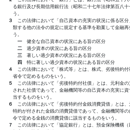
る銀行及び長期信用銀行法（昭和二十七年法律第百八十
う。
３
この法律において「自己資本の充実の状況に係る区分
類する他の法令の規定に規定する基準を勘案して金融再
う。
一
健全な自己資本の状況にある旨の区分
二
過少資本の状況にある旨の区分
三
著しい過少資本の状況にある旨の区分
四
特に著しい過少資本の状況にある旨の区分
４
この法律において「株式等」とは、株式、劣後特約付
省令で定めるものをいう。
５
この法律において「劣後特約付社債」とは、元利金の
された社債であって、金融機関等の自己資本の充実に資
当するものをいう。
６
この法律において「劣後特約付金銭消費貸借」とは、
特約が付された金銭の消費貸借であって、金融機関等の
令で定める金銭の消費貸借に該当するものをいう。
７
この法律において「協定銀行」とは、預金保険機構（