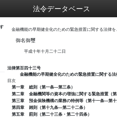
法令データベース
す
金融機能の早期健全化のための緊急措置に関する法律を
御名御璽
平成十年十月二十二日
法律第百四十三号
金融機能の早期健全化のための緊急措置に関する法
目次
第一章
総則（第一条―第三条）
第二章
金融機関等の資本の増強に関する緊急措置（第
第三章
預金保険機構の業務の特例等（第十一条―第十
第四章
雑則（第十九条―第二十二条）
第五章
罰則（第二十三条・第二十四条）