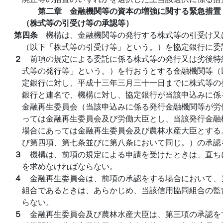
第二章 金融機関等の資本の増強に関する緊急措置
（株式等の引受け等の承認等）
第四条
機構は、金融機関等の発行する株式等の引受け又
（以下「株式等の引受け等」という。）を協定銀行に委
２
前項の規定による委託に係る株式等の発行又は劣後特
式等の発行等」という。）を行おうとする金融機関等（
定銀行に対し、平成十三年三月三十一日までに株式等の
銀行と連名で、機構に対し、協定銀行が当該申込みに係
金融再生委員会（当該申込みに係る発行金融機関等が労
っては金融再生委員会及び労働大臣とし、当該発行金融
場合にあっては金融再生委員会及び農林水産大臣とする
び第四項、第七条並びに第八条において同じ。）の承認
３
機構は、前項の規定による申請を受けたときは、直ち
を求めなければならない。
４
金融再生委員会は、前項の承認をする場合において、
組合であるときは、あらかじめ、当該信用協同組合の監
らない。
５
金融再生委員会及び農林水産大臣は、第三項の承認を