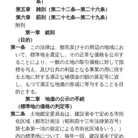
条）
第五章
雑則（第二十二条―第二十六条）
第六章
罰則（第二十七条―第二十九条）
附則
第一章 総則
（目的）
第一条
この法律は、都市及びその周辺の地域にお
いて、標準地を選定し、その正常な価格を公示す
ることにより、一般の土地の取引価格に対して指
標を与え、及び公共の利益となる事業の用に供す
る土地に対する適正な補償金の額の算定等に資
し、もつて適正な地価の形成に寄与することを目
的とする。
第二章 地価の公示の手続
（標準地の価格の判定等）
第二条
土地鑑定委員会は、建設省令で定める市街
化区域（都市計画法（昭和四十三年法律第百号）
第七条第一項の規定による市街化区域をいう。）
内の標準地について、毎年一回、建設省令で定め