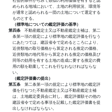
社会的条件からみて類似の利用価値を有すると認
められる地域において、土地の利用状況、環境等
が通常と認められる一団の土地について選定する
ものとする。
（標準地についての鑑定評価の基準）
第四条
不動産鑑定士又は不動産鑑定士補は、第二
条第一項の規定により標準地の鑑定評価を行なう
にあたつては、建設省令で定めるところにより、
近傍類地の取引価格から算定される推定の価格、
近傍類地の地代等から算定される推定の価格及び
同等の効用を有する土地の造成に要する推定の費
用の額を勘案してこれを行なわなければならな
い。
（鑑定評価書の提出）
第五条
第二条第一項の規定により標準地の鑑定評
価を行なつた不動産鑑定士又は不動産鑑定士補
は、土地鑑定委員会に対し、鑑定評価額その他の
建設省令で定める事項を記載した鑑定評価書を提
出しなければならない。