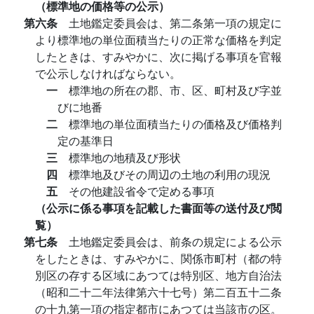
（標準地の価格等の公示）
第六条
土地鑑定委員会は、第二条第一項の規定に
より標準地の単位面積当たりの正常な価格を判定
したときは、すみやかに、次に掲げる事項を官報
で公示しなければならない。
一
標準地の所在の郡、市、区、町村及び字並
びに地番
二
標準地の単位面積当たりの価格及び価格判
定の基準日
三
標準地の地積及び形状
四
標準地及びその周辺の土地の利用の現況
五
その他建設省令で定める事項
（公示に係る事項を記載した書面等の送付及び閲
覧）
第七条
土地鑑定委員会は、前条の規定による公示
をしたときは、すみやかに、関係市町村（都の特
別区の存する区域にあつては特別区、地方自治法
（昭和二十二年法律第六十七号）第二百五十二条
の十九第一項の指定都市にあつては当該市の区。