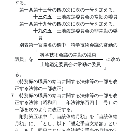
する。
第一条第十三号の四の次に次の一号を加える。
十三の五
土地鑑定委員会の常勤の委員
第一条第十九号の四の次に次の一号を加える。
十九の五
土地鑑定委員会の非常勤の委
員
別表第一官職名の欄中「科学技術会議の常勤の
「
科学技術会議の常勤の議員
議員」を
に改め
土地鑑定委員会の常勤の委員
」
る。
（特別職の職員の給与に関する法律等の一部を改
正する法律の一部改正）
７
特別職の職員の給与に関する法律等の一部を改
正する法律（昭和四十二年法律第百四十二号）の
一部を次のように改正する。
附則第五項中「、当該俸給月額」を「当該俸給
月額」に、「とし、以下「暫定手当支給額」とい
う」を「、同日における当該暫定手当の月額の定