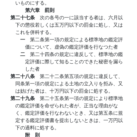
いものにする。
第六章 罰則
第二十七条
次の各号の一に該当する者は、六月以
下の懲役若しくは五万円以下の罰金に処し、又は
これを併科する。
一
第二条第一項の規定による標準地の鑑定評
価について、虚偽の鑑定評価を行なつた者
二
第二十四条の規定に違反して、標準地の鑑
定評価に際して知ることのできた秘密を漏ら
した者
第二十八条
第二十二条第五項の規定に違反して、
同条第一項の規定による土地の立入りを拒み、又
は妨げた者は、十万円以下の罰金に処する。
第二十九条
第二十五条第一項の規定により標準地
の鑑定評価を命ぜられた者が、正当な理由がな
く、鑑定評価を行なわないとき、又は第五条に規
定する鑑定評価書を提出しないときは、一万円以
下の過料に処する。
附 則