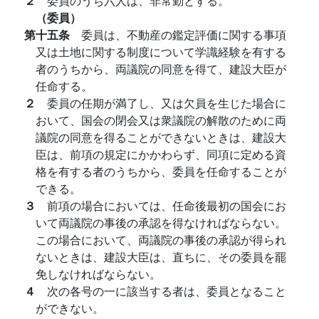
２
委員のうち六人は、非常勤とする。
（委員）
第十五条
委員は、不動産の鑑定評価に関する事項
又は土地に関する制度について学識経験を有する
者のうちから、両議院の同意を得て、建設大臣が
任命する。
２
委員の任期が満了し、又は欠員を生じた場合に
おいて、国会の閉会又は衆議院の解散のために両
議院の同意を得ることができないときは、建設大
臣は、前項の規定にかかわらず、同項に定める資
格を有する者のうちから、委員を任命することが
できる。
３
前項の場合においては、任命後最初の国会にお
いて両議院の事後の承認を得なければならない。
この場合において、両議院の事後の承認が得られ
ないときは、建設大臣は、直ちに、その委員を罷
免しなければならない。
４
次の各号の一に該当する者は、委員となること
ができない。