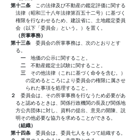
第十二条
この法律及び不動産の鑑定評価に関する
法律（昭和三十八年法律第百五十二号）に基づく
権限を行なわせるため、建設省に、土地鑑定委員
会（以下「委員会」という。）を置く。
（所掌事務）
第十三条
委員会の所掌事務は、次のとおりとす
る。
一
地価の公示に関すること。
二
不動産鑑定士試験に関すること。
三
その他法律（これに基づく命令を含む。）
の定めるところにより委員会の権限に属させ
られた事項を処理すること。
２
委員会は、その所掌事務を行なうため必要があ
ると認めるときは、関係行政機関の長及び関係地
方公共団体に対し、資料の提出、意見の開陳、説
明その他必要な協力を求めることができる。
（組織）
第十四条
委員会は、委員七人をもつて組織する。