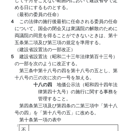
して十月をこえない範囲内において建設省令で定
める日にするものとする。
（最初の委員の任命）
４
この法律の施行後最初に任命される委員の任命
について、国会の閉会又は衆議院の解散のために
両議院の同意を得ることができないときは、第十
五条第二項及び第三項の規定を準用する。
（建設省設置法の一部改正）
５
建設省設置法（昭和二十三年法律第百十三号）
の一部を次のように改正する。
第三条中第十八号の四を第十八号の五とし、第
十八号の三の次に次の一号を加える。
十八の四
地価公示法（昭和四十四年法
律第四十九号）の施行に関する事務を
管理すること。
第四条第三項及び第四条の二第三項中「第十八
号の四」を「第十八号の五」に改める。
第十条第一項の表中
「
不