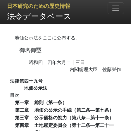
日本研究のための歴史情報
法令データベース
地価公示法をここに公布する。
御名御璽
昭和四十四年六月二十三日
内閣総理大臣 佐藤栄作
法律第四十九号
地価公示法
目次
第一章
総則（第一条）
第二章
地価の公示の手続（第二条―第七条）
第三章
公示価格の効力（第八条―第十一条）
第四章
土地鑑定委員会（第十二条―第二十一