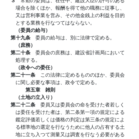
３
常勤の委員は、在任中、建設大臣の許可のある
場合を除くほか、報酬を得て他の職務に従事し、
又は営利事業を営み、その他金銭上の利益を目的
とする業務を行なつてはならない。
（委員の給与）
第十九条
委員の給与は、別に法律で定める。
（庶務）
第二十条
委員会の庶務は、建設省計画局において
処理する。
（政令への委任）
第二十一条
この法律に定めるもののほか、委員会
に関し必要な事項は、政令で定める。
第五章 雑則
（土地の立入り）
第二十二条
委員又は委員会の命を受けた者若しく
は委任を受けた者は、第二条第一項の規定による
鑑定評価若しくは価格の判定は第三条の規定によ
る標準地の選定を行なうために他人の占有する土
地に立ち入つて測量又は調査を行なう必要がある