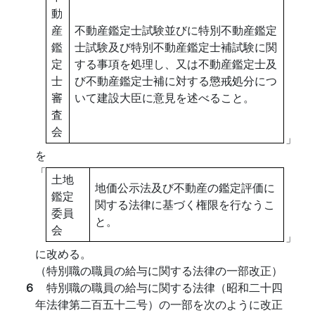
動
産
不動産鑑定士試験並びに特別不動産鑑定
鑑
士試験及び特別不動産鑑定士補試験に関
定
する事項を処理し、又は不動産鑑定士及
士
び不動産鑑定士補に対する懲戒処分につ
審
いて建設大臣に意見を述べること。
査
会
」
を
「
土地
地価公示法及び不動産の鑑定評価に
鑑定
関する法律に基づく権限を行なうこ
委員
と。
会
」
に改める。
（特別職の職員の給与に関する法律の一部改正）
６
特別職の職員の給与に関する法律（昭和二十四
年法律第二百五十二号）の一部を次のように改正