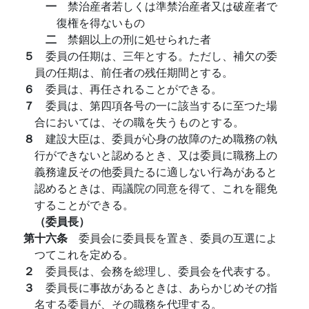
一
禁治産者若しくは準禁治産者又は破産者で
復権を得ないもの
二
禁錮以上の刑に処せられた者
５
委員の任期は、三年とする。ただし、補欠の委
員の任期は、前任者の残任期間とする。
６
委員は、再任されることができる。
７
委員は、第四項各号の一に該当するに至つた場
合においては、その職を失うものとする。
８
建設大臣は、委員が心身の故障のため職務の執
行ができないと認めるとき、又は委員に職務上の
義務違反その他委員たるに適しない行為があると
認めるときは、両議院の同意を得て、これを罷免
することができる。
（委員長）
第十六条
委員会に委員長を置き、委員の互選によ
つてこれを定める。
２
委員長は、会務を総理し、委員会を代表する。
３
委員長に事故があるときは、あらかじめその指
名する委員が、その職務を代理する。