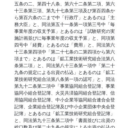
五条の二、第四十八条、第六十二条第二項、第六
十三条第三項、第九十七条第三項及び第百四条か
ら第百六条の二まで中「行政庁」とあるのは「主
務大臣」と、同法第五十一条第一項第三号中「毎
事業年度の収支予算」とあるのは「試験研究の実
施計画並びに毎事業年度の収支予算」と、同項第
四号中「経費」とあるのは「費用」と、同法第六
十三条第四項中「第二十七条の二第四項から第六
項まで」とあるのは「鉱工業技術研究組合法第八
条第二項」と、同法第八十三条第一項中「第二十
九条の規定による出資の払込」とあるのは「鉱工
業技術研究組合法第八条第一項の認可」と、同法
第九十二条第二項中「事業協同組合登記簿、事業
協同小組合登記簿、火災共済協同組合登記簿、信
用協同組合登記簿、中小企業等協同組合連合会登
記簿、企業組合登記簿及び中小企業団体中央会登
記簿」とあるのは「鉱工業技術研究組合登記簿」
と、同法第九十三条第二項中「書面並びに出資の
総口数及び第二十九条の規定による出資の払込の