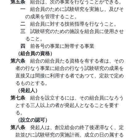
第五条
組合は、次の事業を行なうことができる。
一
組合員のために試験研究を実施し、及びそ
の成果を管理すること。
二
組合員に対する技術指導を行なうこと。
三
試験研究のための施設を組合員に使用させ
ること。
四
前各号の事業に附帯する事業
（組合員の資格）
第六条
組合の組合員たる資格を有する者は、その
者の行なう事業に組合の行なう試験研究の成果を
直接又は間接に利用する者であつて、定款で定め
るものとする。
（発起人）
第七条
組合を設立するには、その組合員になろう
とする三人以上の者が発起人となることを要す
る。
（設立の認可）
第八条
発起人は、創立総会の終了後遅滞なく、定
款並びに試験研究の実施計画、成立の日の属する