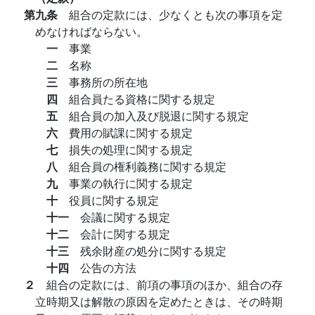
第九条
組合の定款には、少なくとも次の事項を定
めなければならない。
一
事業
二
名称
三
事務所の所在地
四
組合員たる資格に関する規定
五
組合員の加入及び脱退に関する規定
六
費用の賦課に関する規定
七
損失の処理に関する規定
八
組合員の権利義務に関する規定
九
事業の執行に関する規定
十
役員に関する規定
十一
会議に関する規定
十二
会計に関する規定
十三
残余財産の処分に関する規定
十四
公告の方法
２
組合の定款には、前項の事項のほか、組合の存
立時期又は解散の原因を定めたときは、その時期