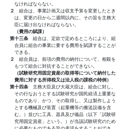
なければならない。
２
組合は、事業計画又は収支予算を変更したとき
は、変更の日から二週間以内に、その旨を主務大
臣に届け出なければならない。
（費用の賦課）
第十三条
組合は、定款で定めるところにより、組
合員に組合の事業に要する費用を賦課することが
できる。
２
組合員は、前項の費用の納付について、相殺を
もつて組合に対抗することができない。
（試験研究用固定資産の取得等について納付した
費用に対する所得税又は法人税の課税の特例）
第十四条
主務大臣及び大蔵大臣は、組合に対し、
その行なおうとする試験研究が国民経済上重要な
ものであり、かつ、その取得し、又は製作しよう
とする機械及び装置（起重機等の搬送設備を含
む。）並びに工具、器具及び備品（以下「試験研
究用固定資産」という。）が当該試験研究のため
に必要なものである旨の承認をすることができ