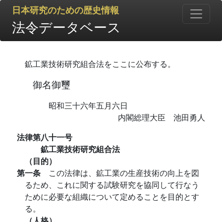
日本研究のための歴史情報
法令データベース
鉱工業技術研究組合法をここに公布する。
御名御璽
昭和三十六年五月六日
内閣総理大臣 池田勇人
法律第八十一号
鉱工業技術研究組合法
（目的）
第一条
この法律は、鉱工業の生産技術の向上を図
るため、これに関する試験研究を協同して行なう
ために必要な組織について定めることを目的とす
る。
（人格）