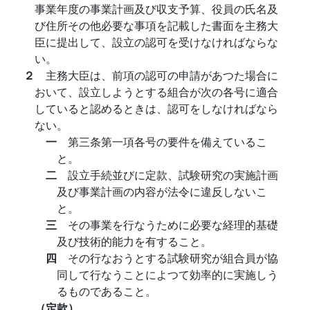
事業年度の事業計画及び収支予算、役員の氏名及
び住所その他必要な事項を記載した書面を主務大
臣に提出して、設立の認可を受けなければならな
い。
２
主務大臣は、前項の認可の申請があつた場合に
おいて、設立しようとする組合が次の各号に適合
していると認めるときは、認可をしなければなら
ない。
一
第三条第一項各号の要件を備えているこ
と。
二
設立手続並びに定款、試験研究の実施計画
及び事業計画の内容が法令に違反しないこ
と。
三
その事業を行なうために必要な経理的基礎
及び技術的能力を有すること。
四
その行なおうとする試験研究が組合員が協
同して行なうことによつて効率的に実施しう
るものであること。
（定款）