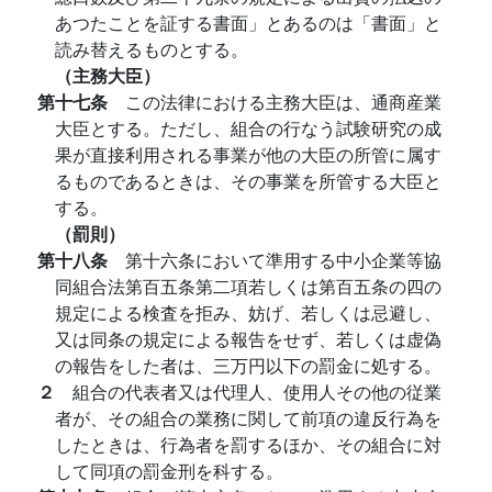
あつたことを証する書面」とあるのは「書面」と
読み替えるものとする。
（主務大臣）
第十七条
この法律における主務大臣は、通商産業
大臣とする。ただし、組合の行なう試験研究の成
果が直接利用される事業が他の大臣の所管に属す
るものであるときは、その事業を所管する大臣と
する。
（罰則）
第十八条
第十六条において準用する中小企業等協
同組合法第百五条第二項若しくは第百五条の四の
規定による検査を拒み、妨げ、若しくは忌避し、
又は同条の規定による報告をせず、若しくは虚偽
の報告をした者は、三万円以下の罰金に処する。
２
組合の代表者又は代理人、使用人その他の従業
者が、その組合の業務に関して前項の違反行為を
したときは、行為者を罰するほか、その組合に対
して同項の罰金刑を科する。