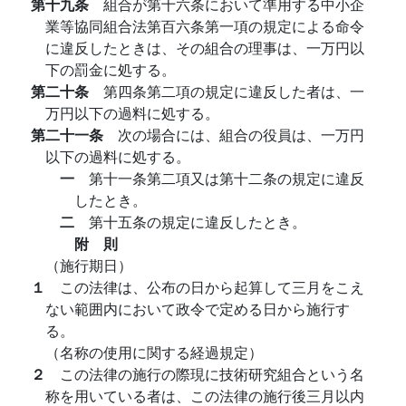
第十九条
組合が第十六条において準用する中小企
業等協同組合法第百六条第一項の規定による命令
に違反したときは、その組合の理事は、一万円以
下の罰金に処する。
第二十条
第四条第二項の規定に違反した者は、一
万円以下の過料に処する。
第二十一条
次の場合には、組合の役員は、一万円
以下の過料に処する。
一
第十一条第二項又は第十二条の規定に違反
したとき。
二
第十五条の規定に違反したとき。
附 則
（施行期日）
１
この法律は、公布の日から起算して三月をこえ
ない範囲内において政令で定める日から施行す
る。
（名称の使用に関する経過規定）
２
この法律の施行の際現に技術研究組合という名
称を用いている者は、この法律の施行後三月以内