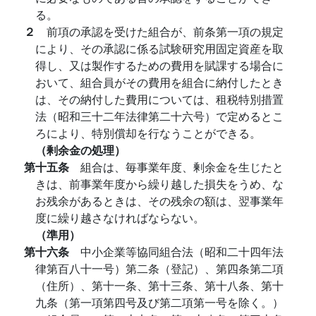
る。
２
前項の承認を受けた組合が、前条第一項の規定
により、その承認に係る試験研究用固定資産を取
得し、又は製作するための費用を賦課する場合に
おいて、組合員がその費用を組合に納付したとき
は、その納付した費用については、租税特別措置
法（昭和三十二年法律第二十六号）で定めるとこ
ろにより、特別償却を行なうことができる。
（剰余金の処理）
第十五条
組合は、毎事業年度、剰余金を生じたと
きは、前事業年度から繰り越した損失をうめ、な
お残余があるときは、その残余の額は、翌事業年
度に繰り越さなければならない。
（準用）
第十六条
中小企業等協同組合法（昭和二十四年法
律第百八十一号）第二条（登記）、第四条第二項
（住所）、第十一条、第十三条、第十八条、第十
九条（第一項第四号及び第二項第一号を除く。）