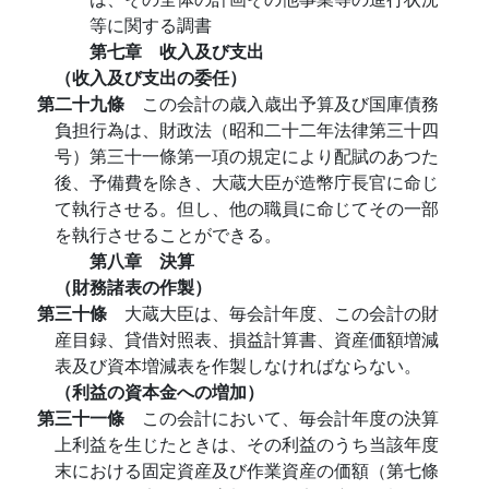
等に関する調書
第七章 收入及び支出
（收入及び支出の委任）
第二十九條
この会計の歳入歳出予算及び国庫債務
負担行為は、財政法（昭和二十二年法律第三十四
号）第三十一條第一項の規定により配賦のあつた
後、予備費を除き、大蔵大臣が造幣庁長官に命じ
て執行させる。但し、他の職員に命じてその一部
を執行させることができる。
第八章 決算
（財務諸表の作製）
第三十條
大蔵大臣は、毎会計年度、この会計の財
産目録、貸借対照表、損益計算書、資産価額増減
表及び資本増減表を作製しなければならない。
（利益の資本金への増加）
第三十一條
この会計において、毎会計年度の決算
上利益を生じたときは、その利益のうち当該年度
末における固定資産及び作業資産の価額（第七條