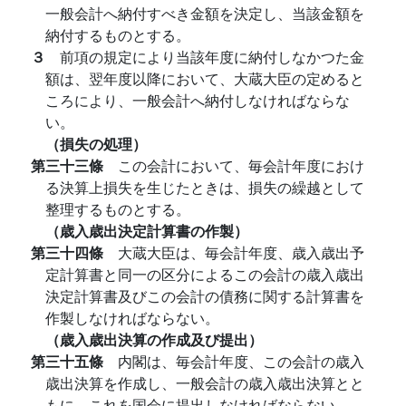
一般会計へ納付すべき金額を決定し、当該金額を
納付するものとする。
３
前項の規定により当該年度に納付しなかつた金
額は、翌年度以降において、大蔵大臣の定めると
ころにより、一般会計へ納付しなければならな
い。
（損失の処理）
第三十三條
この会計において、毎会計年度におけ
る決算上損失を生じたときは、損失の繰越として
整理するものとする。
（歳入歳出決定計算書の作製）
第三十四條
大蔵大臣は、毎会計年度、歳入歳出予
定計算書と同一の区分によるこの会計の歳入歳出
決定計算書及びこの会計の債務に関する計算書を
作製しなければならない。
（歳入歳出決算の作成及び提出）
第三十五條
内閣は、毎会計年度、この会計の歳入
歳出決算を作成し、一般会計の歳入歳出決算とと
もに、これを国会に提出しなければならない。