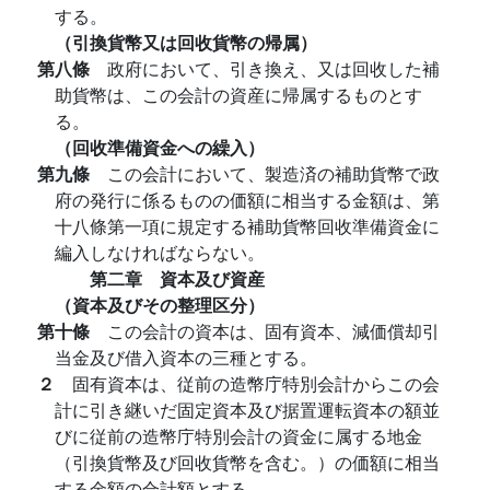
する。
（引換貨幣又は回收貨幣の帰属）
第八條
政府において、引き換え、又は回收した補
助貨幣は、この会計の資産に帰属するものとす
る。
（回收準備資金への繰入）
第九條
この会計において、製造済の補助貨幣で政
府の発行に係るものの価額に相当する金額は、第
十八條第一項に規定する補助貨幣回收準備資金に
編入しなければならない。
第二章 資本及び資産
（資本及びその整理区分）
第十條
この会計の資本は、固有資本、減価償却引
当金及び借入資本の三種とする。
２
固有資本は、従前の造幣庁特別会計からこの会
計に引き継いだ固定資本及び据置運転資本の額並
びに従前の造幣庁特別会計の資金に属する地金
（引換貨幣及び回收貨幣を含む。）の価額に相当
する金額の合計額とする。