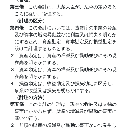
第三條
この会計は、大蔵大臣が、法令の定めると
ころに従い、管理する。
（計理の区分）
第四條
この会計においては、造幣庁の事業の資産
及び資本の増減異動並びに利益又は損失を明らか
にするため、資産勘定、資本勘定及び損益勘定を
設けて計理するものとする。
２
資産勘定は、資産の増減及び異動並びにその現
在高を明らかにする。
３
資本勘定は、資本の増減及び異動並びにその現
在高を明らかにする。
４
損益勘定は、收益勘定及び損失勘定に区分し、
事業の收益又は損失を明らかにする。
（計理の方法）
第五條
この会計の計理は、現金の收納又は支拂の
事実にかかわらず、財産の増減及び異動の事実に
基いて行う。
２
前項の財産の増減及び異動の事実がいつ発生し