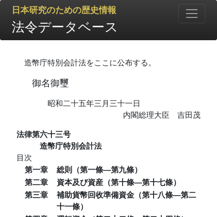
日本研究のための歴史情報
法令データベース
造幣庁特別会計法をここに公布する。
御名御璽
昭和二十五年三月三十一日
内閣総理大臣 吉田茂
法律第六十三号
造幣庁特別会計法
目次
第一章
総則（第一條―第九條）
第二章
資本及び資産（第十條―第十七條）
第三章
補助貨幣回收準備資金（第十八條―第二
十一條）