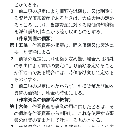
とができる。
３
前二項の規定により価額を減額し、又は削除す
る資産が償却資産であるときは、大蔵大臣の定め
るところにより、当該資産に対する減価償却済額
を減価償却引当金から繰り戻すものとする。
（作業資産の価額）
第十五條
作業資産の価額は、購入価額又は製造に
要した費額による。
２
前項の規定により価額を定め難い場合又は特殊
の事由により前項の規定により価額を定めること
が不適当である場合には、時価を勘案して定める
ものとする。
３
前二項の規定にかかわらず、引換貨幣及び回收
貨幣の価額は、地金の時価による。
（作業資産の価額等の振替）
第十六條
作業資産を事業の用に供したときは、そ
の価格を作業資産から削除し、これを使用する事
業の経費の支出として計理するものとする。
２
作業資産の取扱に要する諸費は、大蔵大臣の定