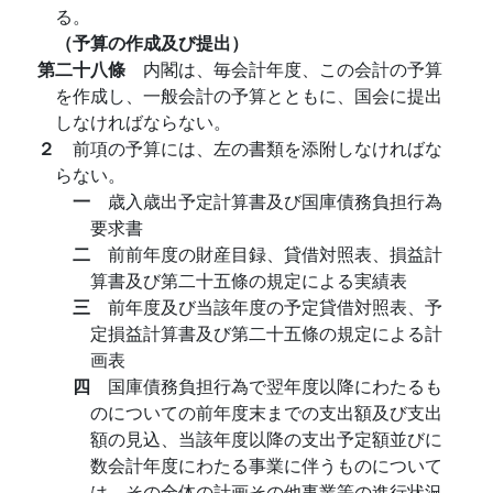
る。
（予算の作成及び提出）
第二十八條
内閣は、毎会計年度、この会計の予算
を作成し、一般会計の予算とともに、国会に提出
しなければならない。
２
前項の予算には、左の書類を添附しなければな
らない。
一
歳入歳出予定計算書及び国庫債務負担行為
要求書
二
前前年度の財産目録、貸借対照表、損益計
算書及び第二十五條の規定による実績表
三
前年度及び当該年度の予定貸借対照表、予
定損益計算書及び第二十五條の規定による計
画表
四
国庫債務負担行為で翌年度以降にわたるも
のについての前年度末までの支出額及び支出
額の見込、当該年度以降の支出予定額並びに
数会計年度にわたる事業に伴うものについて
は、その全体の計画その他事業等の進行状況