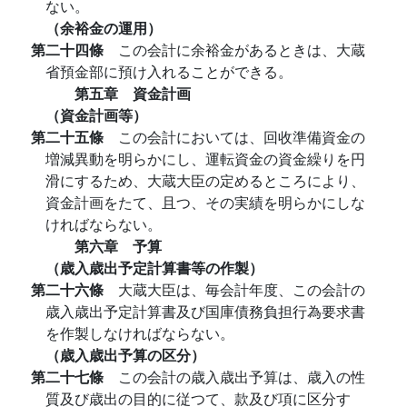
ない。
（余裕金の運用）
第二十四條
この会計に余裕金があるときは、大蔵
省預金部に預け入れることができる。
第五章 資金計画
（資金計画等）
第二十五條
この会計においては、回收準備資金の
増減異動を明らかにし、運転資金の資金繰りを円
滑にするため、大蔵大臣の定めるところにより、
資金計画をたて、且つ、その実績を明らかにしな
ければならない。
第六章 予算
（歳入歳出予定計算書等の作製）
第二十六條
大蔵大臣は、毎会計年度、この会計の
歳入歳出予定計算書及び国庫債務負担行為要求書
を作製しなければならない。
（歳入歳出予算の区分）
第二十七條
この会計の歳入歳出予算は、歳入の性
質及び歳出の目的に従つて、款及び項に区分す