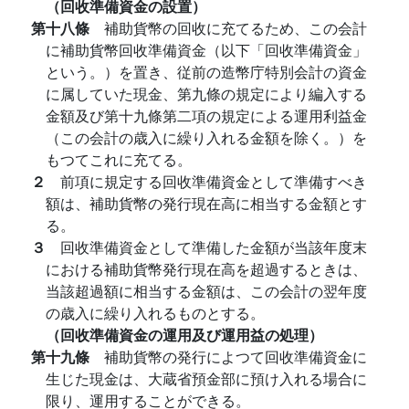
（回收準備資金の設置）
第十八條
補助貨幣の回收に充てるため、この会計
に補助貨幣回收準備資金（以下「回收準備資金」
という。）を置き、従前の造幣庁特別会計の資金
に属していた現金、第九條の規定により編入する
金額及び第十九條第二項の規定による運用利益金
（この会計の歳入に繰り入れる金額を除く。）を
もつてこれに充てる。
２
前項に規定する回收準備資金として準備すべき
額は、補助貨幣の発行現在高に相当する金額とす
る。
３
回收準備資金として準備した金額が当該年度末
における補助貨幣発行現在高を超過するときは、
当該超過額に相当する金額は、この会計の翌年度
の歳入に繰り入れるものとする。
（回收準備資金の運用及び運用益の処理）
第十九條
補助貨幣の発行によつて回收準備資金に
生じた現金は、大蔵省預金部に預け入れる場合に
限り、運用することができる。