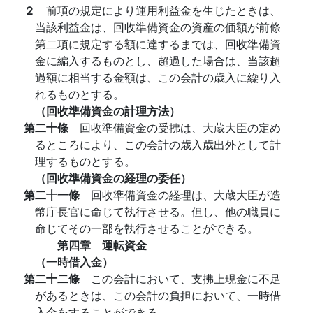
２
前項の規定により運用利益金を生じたときは、
当該利益金は、回收準備資金の資産の価額が前條
第二項に規定する額に達するまでは、回收準備資
金に編入するものとし、超過した場合は、当該超
過額に相当する金額は、この会計の歳入に繰り入
れるものとする。
（回收準備資金の計理方法）
第二十條
回收準備資金の受拂は、大蔵大臣の定め
るところにより、この会計の歳入歳出外として計
理するものとする。
（回收準備資金の経理の委任）
第二十一條
回收準備資金の経理は、大蔵大臣が造
幣庁長官に命じて執行させる。但し、他の職員に
命じてその一部を執行させることができる。
第四章 運転資金
（一時借入金）
第二十二條
この会計において、支拂上現金に不足
があるときは、この会計の負担において、一時借
入金をすることができる。