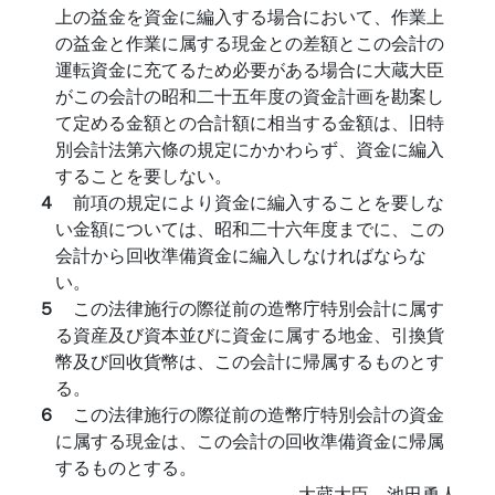
上の益金を資金に編入する場合において、作業上
の益金と作業に属する現金との差額とこの会計の
運転資金に充てるため必要がある場合に大蔵大臣
がこの会計の昭和二十五年度の資金計画を勘案し
て定める金額との合計額に相当する金額は、旧特
別会計法第六條の規定にかかわらず、資金に編入
することを要しない。
４
前項の規定により資金に編入することを要しな
い金額については、昭和二十六年度までに、この
会計から回收準備資金に編入しなければならな
い。
５
この法律施行の際従前の造幣庁特別会計に属す
る資産及び資本並びに資金に属する地金、引換貨
幣及び回收貨幣は、この会計に帰属するものとす
る。
６
この法律施行の際従前の造幣庁特別会計の資金
に属する現金は、この会計の回收準備資金に帰属
するものとする。
大蔵大臣 池田勇人