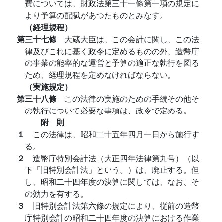
費については、財政法第三十一條第一項の規定に
より予算の配賦があつたものとみなす。
（経理規程）
第三十七條
大蔵大臣は、この会計に関し、この法
律及びこれに基く政令に定めるものの外、造幣庁
の事業の能率的な運営と予算の適正な執行を図る
ため、経理規程を定めなければならない。
（実施規定）
第三十八條
この法律の実施のための手続その他そ
の執行について必要な事項は、政令で定める。
附 則
１
この法律は、昭和二十五年四月一日から施行す
る。
２
造幣庁特別会計法（大正四年法律第九号）（以
下「旧特別会計法」という。）は、廃止する。但
し、昭和二十四年度の決算に関しては、なお、そ
の効力を有する。
３
旧特別会計法第六條の規定により、従前の造幣
庁特別会計の昭和二十四年度の決算における作業