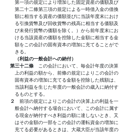
第一項の規定により増加した固定資産の価額及び
第二十二條第三項の規定による一時借入金の借換
額に相当する資産の価額並びに当該年度末におけ
る引換貨幣及び回收貨幣の残高に相当する価額及
び未発行貨幣の価額を除く。）から前年度末にお
ける当該資産の価額を控除した金額に相当する金
額をこの会計の固有資本の増加に充てることがで
きる。
（利益の一般会計への納付）
第三十二條
この会計において、毎会計年度の決算
上の利益の額から、前條の規定によりこの会計の
固有資本の増加に充てる金額を控除した残額は、
当該利益を生じた年度の一般会計の歳入に納付す
るものとする。
２
前項の規定によりこの会計の決算上の利益を一
般会計へ納付する場合において、この会計に属す
る現金が納付すべき利益の額に達しないとき、又
はその金額の一部をこの会計の運転資金の増加に
充てる必要があるときは、大蔵大臣が当該年度の