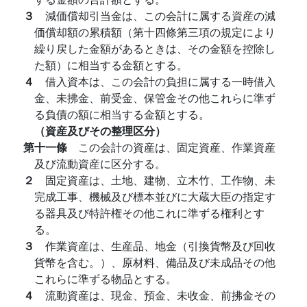
３
減価償却引当金は、この会計に属する資産の減
価償却額の累積額（第十四條第三項の規定により
繰り戻した金額があるときは、その金額を控除し
た額）に相当する金額とする。
４
借入資本は、この会計の負担に属する一時借入
金、未拂金、前受金、保管金その他これらに準ず
る負債の額に相当する金額とする。
（資産及びその整理区分）
第十一條
この会計の資産は、固定資産、作業資産
及び流動資産に区分する。
２
固定資産は、土地、建物、立木竹、工作物、未
完成工事、機械及び標本並びに大蔵大臣の指定す
る器具及び特許権その他これに準ずる権利とす
る。
３
作業資産は、生産品、地金（引換貨幣及び回收
貨幣を含む。）、原材料、備品及び未成品その他
これらに準ずる物品とする。
４
流動資産は、現金、預金、未收金、前拂金その