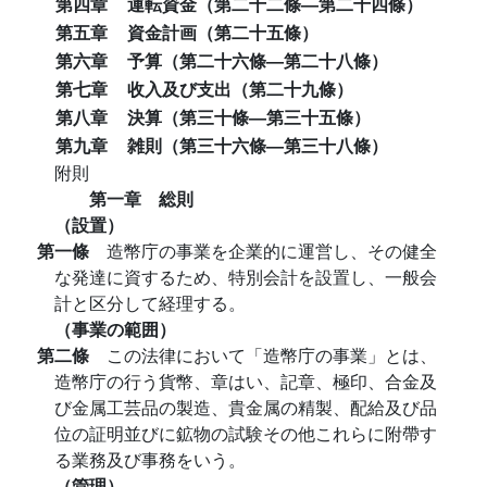
第四章
運転資金（第二十二條―第二十四條）
第五章
資金計画（第二十五條）
第六章
予算（第二十六條―第二十八條）
第七章
收入及び支出（第二十九條）
第八章
決算（第三十條―第三十五條）
第九章
雑則（第三十六條―第三十八條）
附則
第一章 総則
（設置）
第一條
造幣庁の事業を企業的に運営し、その健全
な発達に資するため、特別会計を設置し、一般会
計と区分して経理する。
（事業の範囲）
第二條
この法律において「造幣庁の事業」とは、
造幣庁の行う貨幣、章はい、記章、極印、合金及
び金属工芸品の製造、貴金属の精製、配給及び品
位の証明並びに鉱物の試験その他これらに附帶す
る業務及び事務をいう。
（管理）