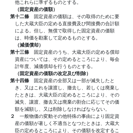
他これらに準ずるものとする。
（固定資産の価額）
第十二條
固定資産の価額は、その取得のために要
した大蔵大臣の定める直接費及び間接費の合計額
による。但し、無償で取得した固定資産の価額
は、時価を勘案して定めるものとする。
（減価償却）
第十三條
固定資産のうち、大蔵大臣の定める償却
資産については、その定めるところにより、毎会
計年度、減価償却を行うものとする。
（固定資産の価額の改定及び削除）
第十四條
固定資産の全部又は一部が滅失したと
き、又はこれを讓渡し、撤去し、若しくは廃棄し
たときは、大蔵大臣の定めるところにより、その
滅失、讓渡、撤去又は廃棄の割合に応じてその価
額を減額し、又は削除しなければならない。
２
一般物価の変動その他特殊の事由により固定資
産の価額が著しく不適当となつたときは、大蔵大
臣の定めるところにより、その価額を改定するこ