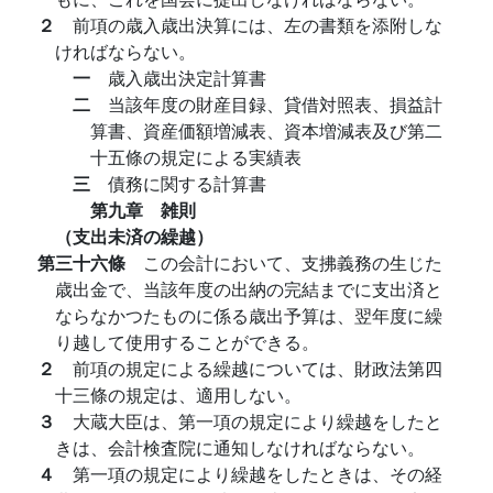
２
前項の歳入歳出決算には、左の書類を添附しな
ければならない。
一
歳入歳出決定計算書
二
当該年度の財産目録、貸借対照表、損益計
算書、資産価額増減表、資本増減表及び第二
十五條の規定による実績表
三
債務に関する計算書
第九章 雑則
（支出未済の繰越）
第三十六條
この会計において、支拂義務の生じた
歳出金で、当該年度の出納の完結までに支出済と
ならなかつたものに係る歳出予算は、翌年度に繰
り越して使用することができる。
２
前項の規定による繰越については、財政法第四
十三條の規定は、適用しない。
３
大蔵大臣は、第一項の規定により繰越をしたと
きは、会計検査院に通知しなければならない。
４
第一項の規定により繰越をしたときは、その経