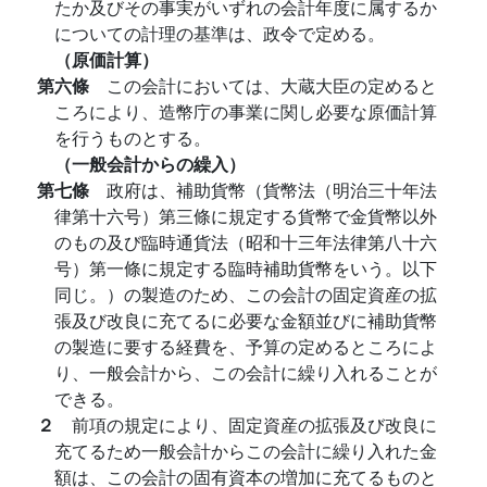
たか及びその事実がいずれの会計年度に属するか
についての計理の基準は、政令で定める。
（原価計算）
第六條
この会計においては、大蔵大臣の定めると
ころにより、造幣庁の事業に関し必要な原価計算
を行うものとする。
（一般会計からの繰入）
第七條
政府は、補助貨幣（貨幣法（明治三十年法
律第十六号）第三條に規定する貨幣で金貨幣以外
のもの及び臨時通貨法（昭和十三年法律第八十六
号）第一條に規定する臨時補助貨幣をいう。以下
同じ。）の製造のため、この会計の固定資産の拡
張及び改良に充てるに必要な金額並びに補助貨幣
の製造に要する経費を、予算の定めるところによ
り、一般会計から、この会計に繰り入れることが
できる。
２
前項の規定により、固定資産の拡張及び改良に
充てるため一般会計からこの会計に繰り入れた金
額は、この会計の固有資本の増加に充てるものと