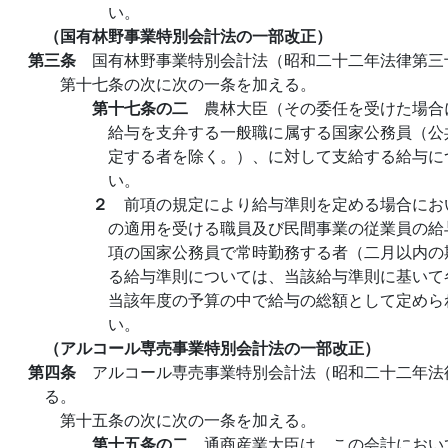
い。
（国有林野事業特別会計法の一部改正）
第三条
国有林野事業特別会計法（昭和二十二年法律第三
第十七条の次に次の一条を加える。
第十七条の二
農林大臣（その委任を受けた場合
給与を支弁する一般職に属する国家公務員（公
定する者を除く。）、に対して支給する給与に
い。
２
前項の規定により給与準則を定める場合にお
の適用を受ける職員及び民間事業の従業員の給
項の国家公務員で常時勤務する者（二月以内の
る給与準則については、当該給与準則に基いて
当該年度の予算の中で給与の総額として定めら
い。
（アルコール専売事業特別会計法の一部改正）
第四条
アルコール専売事業特別会計法（昭和二十二年法
る。
第十五条の次に次の一条を加える。
第十五条の二
通商産業大臣は、この会計におい