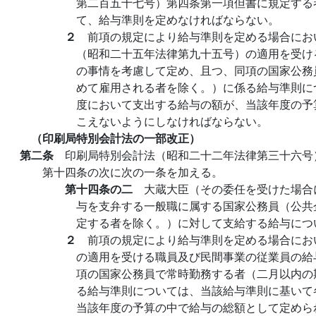
第二百五十七号）第四条第一項但書に規定する
て、給与準則を定めなければならない。
２
前項の規定により給与準則を定める場合にお
（昭和二十五年法律第九十五号）の適用を受け
の事情を考慮して定め、且つ、同項の国家公務
めて雇用される者を除く。）に係る給与準則に
度において支出する給与の額が、当該年度の予
こえないようにしなければならない。
（印刷局特別会計法の一部改正）
第二条
印刷局特別会計法（昭和二十二年法律第三十六号
第十四条の次に次の一条を加える。
第十四条の二
大蔵大臣（その委任を受けた場合
与を支弁する一般職に属する国家公務員（公共
定する者を除く。）に対して支給する給与につ
２
前項の規定により給与準則を定める場合にお
の適用を受ける職員及び民間事業の従業員の給
項の国家公務員で常時勤務する者（二月以内の
る給与準則については、当該給与準則に基いて
当該年度の予算の中で給与の総額として定めら