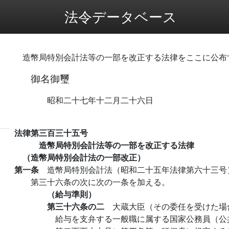
法令データベース
造幣局特別会計法等の一部を改正する法律をここに公布
御名御璽
昭和二十七年十二月二十六日
法律第三百三十五号
造幣局特別会計法等の一部を改正する法律
（造幣局特別会計法の一部改正）
第一条
造幣局特別会計法（昭和二十五年法律第六十三号
第三十六条の次に次の一条を加える。
（給与準則）
第三十六条の二
大蔵大臣（その委任を受けた場
給与を支弁する一般職に属する国家公務員（公