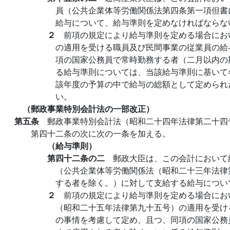
員（公共企業体等労働関係法第四条第一項但書
給与について、給与準則を定めなければならな
２
前項の規定により給与準則を定める場合にお
の適用を受ける職員及び民間事業の従業員の給
項の国家公務員で常時勤務する者（二月以内の
る給与準則については、当該給与準則に基いて
該年度の予算の中で給与の総額として定められ
い。
（郵政事業特別会計法の一部改正）
第五条
郵政事業特別会計法（昭和二十四年法律第二十四
第四十二条の次に次の一条を加える。
（給与準則）
第四十二条の二
郵政大臣は、この会計において
（公共企業体等労働関係法（昭和二十三年法律
する者を除く。）に対して支給する給与につい
２
前項の規定により給与準則を定める場合にお
（昭和二十五年法律第九十五号）の適用を受け
の事情を考慮して定め、且つ、同項の国家公務