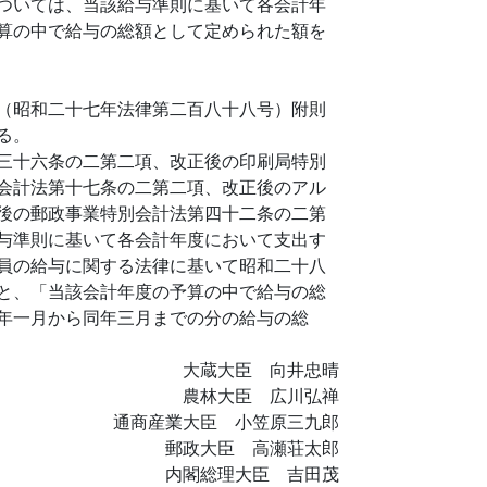
ついては、当該給与準則に基いて各会計年
算の中で給与の総額として定められた額を
（昭和二十七年法律第二百八十八号）附則
る。
三十六条の二第二項、改正後の印刷局特別
会計法第十七条の二第二項、改正後のアル
後の郵政事業特別会計法第四十二条の二第
与準則に基いて各会計年度において支出す
員の給与に関する法律に基いて昭和二十八
と、「当該会計年度の予算の中で給与の総
年一月から同年三月までの分の給与の総
大蔵大臣 向井忠晴
農林大臣 広川弘禅
通商産業大臣 小笠原三九郎
郵政大臣 高瀬荘太郎
内閣総理大臣 吉田茂