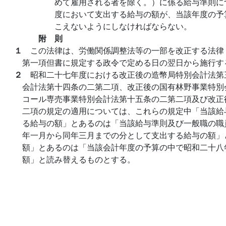
めて雇用される者を除く。）に係る給与準則に
度において支出する給与の額が、当該年度の予
こえないようにしなければならない。
附 則
１
この法律は、労働関係調整法等の一部を改正する法律
第一項但書に規定する政令で定める日の翌日から施行す
２
昭和二十七年度における改正後の造幣局特別会計法第
会計法第十四条の二第二項、改正後の国有林野事業特別
コール専売事業特別会計法第十五条の二第二項及び改正
二項の規定の適用については、これらの規定中「当該給
る給与の額」とあるのは「当該給与準則及び一般職の職
年一月から同年三月までの分として支出する給与の額」
額」とあるのは「当該会計年度の予算の中で昭和二十八
額」と読み替えるものとする。