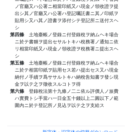
ノ官廳又ハ公署ニ相當印紙又ハ現金ノ領收證ヲ提
出シ其ノ官廳又ハ公署ハ登記囑託書ニ其ノ印紙ヲ
貼用シ又ハ其ノ證書ヲ添付シテ登記所ニ送付スヘ
シ
第四條
土地臺帳ノ登錄ニ付登錄稅ヲ納ムヘキ場合
ニ於テ書類ヲ提出セサルトキハ稅務署ノ通知ニ依
リ相當印紙又ハ現金ノ領收證ヲ稅務署ニ提出スヘ
シ
第五條
土地臺帳ノ登錄ニ付登錄稅ヲ納ムヘキ場合
ニ於テ相當印紙ヲ貼用セス若ハ提出セス又ハ現金
納付ノ手續ヲ爲ササルトキハ納稅吿知書ヲ發シ現
金ヲ以テ之ヲ徵收スルコトヲ得
第六條
登錄稅法第十九條ノ二ニ依ル評價人ノ旅費
ハ實費トシ手當ハ一日金五十錢以上二圓以下ノ範
圍內ニ於テ登記所ノ見込ヲ以テ之ヲ支給ス