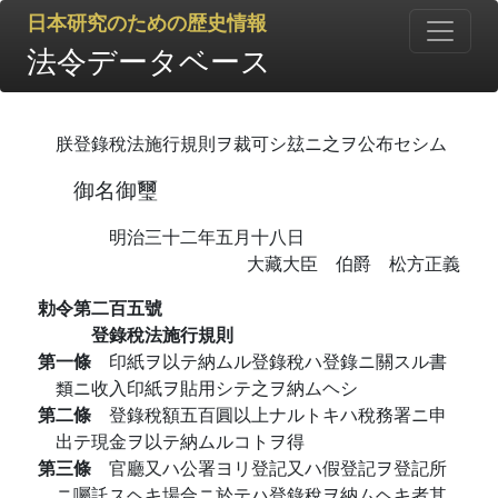
日本研究のための歴史情報
法令データベース
朕登錄稅法施行規則ヲ裁可シ玆ニ之ヲ公布セシム
御名御璽
明治三十二年五月十八日
大藏大臣 伯爵 松方正義
勅令第二百五號
登錄稅法施行規則
第一條
印紙ヲ以テ納ムル登錄稅ハ登錄ニ關スル書
類ニ收入印紙ヲ貼用シテ之ヲ納ムヘシ
第二條
登錄稅額五百圓以上ナルトキハ稅務署ニ申
出テ現金ヲ以テ納ムルコトヲ得
第三條
官廳又ハ公署ヨリ登記又ハ假登記ヲ登記所
ニ囑託スヘキ場合ニ於テハ登錄稅ヲ納ムヘキ者其