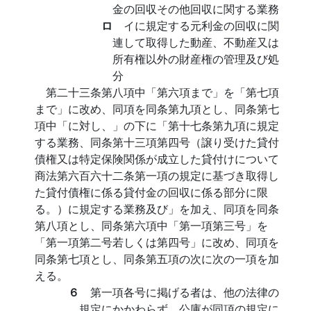
金の回収その他回収に関する業務
ロ
イに規定する元利金の回収に関
連して取得した動産、不動産又は
所有権以外の財産権の管理及び処
分
第二十三条第八項中「第六項まで」を「第七項
まで」に改め、同項を同条第九項とし、同条第七
項中「に対し、」の下に「第十七条第九項に規定
する業務、同条第十三項第四号（譲り受けた貸付
債権又は特定保険関係が成立した貸付けについて
商法第六百六十二条第一項の規定に基づき取得し
た貸付債権に係る貸付金の回収に係る部分に限
る。）に規定する業務及び」を加え、同項を同条
第八項とし、同条第六項中「第一項第三号」を
「第一項第二号若しくは第四号」に改め、同項を
同条第七項とし、同条第五項の次に次の一項を加
える。
６
第一項各号に掲げる者は、他の法律の
規定にかかわらず、公庫が同項の規定に