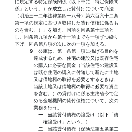
に規定する特定保険関係（以下単に「特定保険関
係」という。）が成立した貸付けについて商法
（明治三十二年法律第四十八号）第六百六十二条
第一項の規定に基づき取得した貸付債権に係るも
のを含む。）」を加え、同項を同条第十三項と
し、同条第九項から第十一項までを一項ずつ繰り
下げ、同条第八項の次に次の一項を加える。
９
公庫は、第一条第一項に掲げる目的を
達成するため、住宅の建設又は既存住宅
の購入に必要な資金（当該住宅の建設又
は既存住宅の購入に付随して新たに土地
又は借地権の取得を必要とするときは、
当該土地又は借地権の取得に必要な資金
を含む。）の貸付けに係る主務省令で定
める金融機関の貸付債権について、次の
業務を行う。
一
当該貸付債権の譲受け（以下「債
権譲受け」という。）
二
当該貸付債権（保険法第五条第二