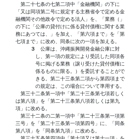
第二十七条の七第二項中「金融機関」の下に
「又は同項第二号に規定する主務省令で定める金
融機関その他政令で定める法人」を、「業務（」
の下に「公庫の貸付けに係る貸付債権に関する業
務にあつては、」を加え、「第六項まで」を「第
七項まで」に改め、同条に次の一項を加える。
３
公庫は、沖縄振興開発金融公庫に対
し、第一項の規定により受託した同項各
号に掲げる業務（譲り受けた貸付債権に
係るものに限る。）を委託することがで
きる。第二十三条第二項から第四項まで
の規定は、この場合について準用する。
第三十二条第一項中「第二十三条第七項若しく
は第八項」を「第二十三条第八項若しくは第九
項」に改める。
第三十二条の二第一項中「第二十三条第一項第
三号」を「第二十三条第一項第四号」に、「同条
第八項」を「同条第九項」に改める。
第三十五条第四項中「第十項又は第十一項」を