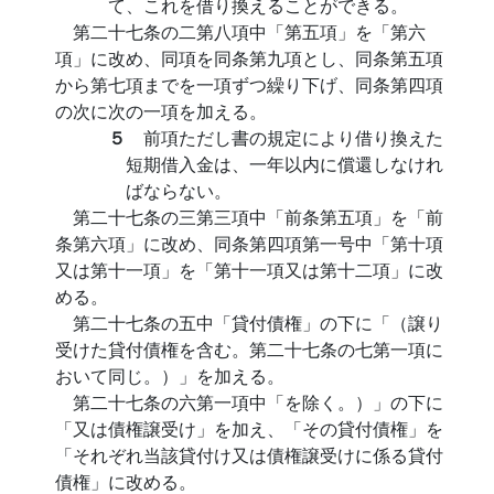
て、これを借り換えることができる。
第二十七条の二第八項中「第五項」を「第六
項」に改め、同項を同条第九項とし、同条第五項
から第七項までを一項ずつ繰り下げ、同条第四項
の次に次の一項を加える。
５
前項ただし書の規定により借り換えた
短期借入金は、一年以内に償還しなけれ
ばならない。
第二十七条の三第三項中「前条第五項」を「前
条第六項」に改め、同条第四項第一号中「第十項
又は第十一項」を「第十一項又は第十二項」に改
める。
第二十七条の五中「貸付債権」の下に「（譲り
受けた貸付債権を含む。第二十七条の七第一項に
おいて同じ。）」を加える。
第二十七条の六第一項中「を除く。）」の下に
「又は債権譲受け」を加え、「その貸付債権」を
「それぞれ当該貸付け又は債権譲受けに係る貸付
債権」に改める。