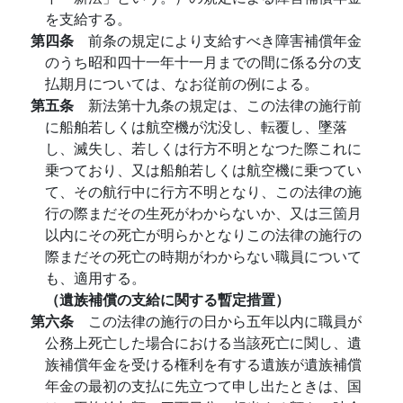
を支給する。
第四条
前条の規定により支給すべき障害補償年金
のうち昭和四十一年十一月までの間に係る分の支
払期月については、なお従前の例による。
第五条
新法第十九条の規定は、この法律の施行前
に船舶若しくは航空機が沈没し、転覆し、墜落
し、滅失し、若しくは行方不明となつた際これに
乗つており、又は船舶若しくは航空機に乗つてい
て、その航行中に行方不明となり、この法律の施
行の際まだその生死がわからないか、又は三箇月
以内にその死亡が明らかとなりこの法律の施行の
際まだその死亡の時期がわからない職員について
も、適用する。
（遺族補償の支給に関する暫定措置）
第六条
この法律の施行の日から五年以内に職員が
公務上死亡した場合における当該死亡に関し、遺
族補償年金を受ける権利を有する遺族が遺族補償
年金の最初の支払に先立つて申し出たときは、国