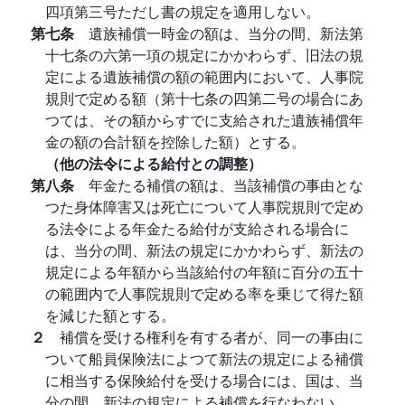
四項第三号ただし書の規定を適用しない。
第七条
遺族補償一時金の額は、当分の間、新法第
十七条の六第一項の規定にかかわらず、旧法の規
定による遺族補償の額の範囲内において、人事院
規則で定める額（第十七条の四第二号の場合にあ
つては、その額からすでに支給された遺族補償年
金の額の合計額を控除した額）とする。
（他の法令による給付との調整）
第八条
年金たる補償の額は、当該補償の事由とな
つた身体障害又は死亡について人事院規則で定め
る法令による年金たる給付が支給される場合に
は、当分の間、新法の規定にかかわらず、新法の
規定による年額から当該給付の年額に百分の五十
の範囲内で人事院規則で定める率を乗じて得た額
を減じた額とする。
２
補償を受ける権利を有する者が、同一の事由に
ついて船員保険法によつて新法の規定による補償
に相当する保険給付を受ける場合には、国は、当
分の間、新法の規定による補償を行なわない。