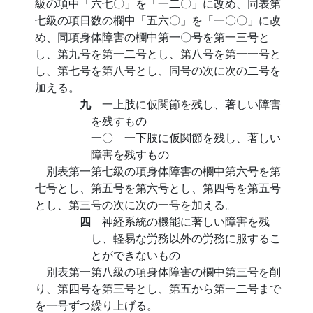
級の項中「六七〇」を「一二〇」に改め、同表第
七級の項日数の欄中「五六〇」を「一〇〇」に改
め、同項身体障害の欄中第一〇号を第一三号と
し、第九号を第一二号とし、第八号を第一一号と
し、第七号を第八号とし、同号の次に次の二号を
加える。
九
一上肢に仮関節を残し、著しい障害
を残すもの
一〇 一下肢に仮関節を残し、著しい
障害を残すもの
別表第一第七級の項身体障害の欄中第六号を第
七号とし、第五号を第六号とし、第四号を第五号
とし、第三号の次に次の一号を加える。
四
神経系統の機能に著しい障害を残
し、軽易な労務以外の労務に服するこ
とができないもの
別表第一第八級の項身体障害の欄中第三号を削
り、第四号を第三号とし、第五から第一二号まで
を一号ずつ繰り上げる。