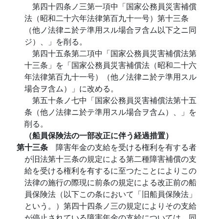
第四十四条ノ三第一項中「国家公務員災害補償
法（昭和二十六年法律第百九十一号）第十三条
（他ノ法律ニ於テ準用スル場合ヲ含ム以下之ニ同
ジ）、」を削る。
第四十五条第二項中「国家公務員災害補償法第
十三条」を「国家公務員災害補償法（昭和二十六
年法律第百九十一号）（他ノ法律ニ於テ準用スル
場合ヲ含ム）」に改める。
第五十条ノ七中「国家公務員災害補償法第十五
条（他ノ法律ニ於テ準用スル場合ヲ含ム）、」を
削る。
（船員保険法の一部改正に伴う経過措置）
第十三条
障害年金の支給を受ける権利を有する者
が旧法第十三条の規定による第二種障害補償の支
給を受ける権利を有するに至つたことによりこの
法律の施行の際現に前条の規定による改正前の船
員保険法（以下この条において「旧船員保険法」
という。）第四十四条ノ三の規定によりその支給
が停止されている障害年金の支給については、同