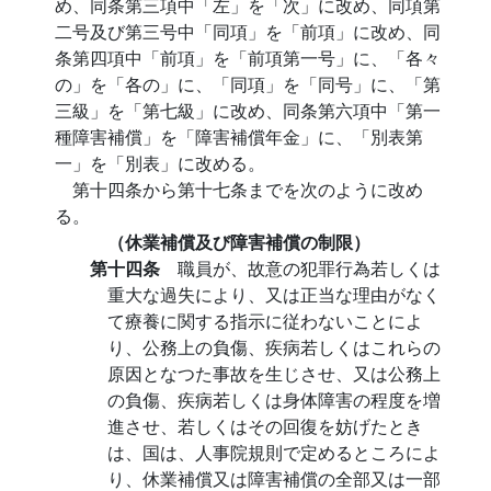
め、同条第三項中「左」を「次」に改め、同項第
二号及び第三号中「同項」を「前項」に改め、同
条第四項中「前項」を「前項第一号」に、「各々
の」を「各の」に、「同項」を「同号」に、「第
三級」を「第七級」に改め、同条第六項中「第一
種障害補償」を「障害補償年金」に、「別表第
一」を「別表」に改める。
第十四条から第十七条までを次のように改め
る。
（休業補償及び障害補償の制限）
第十四条
職員が、故意の犯罪行為若しくは
重大な過失により、又は正当な理由がなく
て療養に関する指示に従わないことによ
り、公務上の負傷、疾病若しくはこれらの
原因となつた事故を生じさせ、又は公務上
の負傷、疾病若しくは身体障害の程度を増
進させ、若しくはその回復を妨げたとき
は、国は、人事院規則で定めるところによ
り、休業補償又は障害補償の全部又は一部