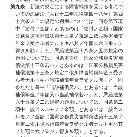
第九条
新法の規定による障害補償を受ける者につ
いての恩給法（大正十二年法律第四十八号）第四
十六条ノ二の規定の適用については、同条第五項
中「給付ノ金額」とあるのは「給付ノ金額（国家
公務員災害補償法第十三条ノ規定ニ依ル障害補償
年金ヲ受クル者ナルトキハ其ノ年額ニ六ヲ乗ジテ
得タル額）」と、恩給法第五十八条ノ五の規定の
適用については、同条本文中「国家公務員災害補
償法第十三条若ハ」とあるのは「国家公務員災害
補償法第十三条ノ規定ニ依ル障害補償年金ヲ受ク
ル者ナルトキハ当該補償年金ヲ受クル間」と、同
条ただし書中「当該補償又ハ」とあるのは「当該
補償年金ノ年額又ハ当該補償若ハ」と、恩給法第
六十五条ノ二の規定の適用については、同条第二
項中「該当スルモノノ金額」とあるのは「該当ス
ルモノノ金額（国家公務員災害補償法第十三条ノ
規定ニ依ル障害補償年金ヲ受クル者ナルトキハ其
ノ年額ニ六ヲ乗ジテ得タル額）」とする。