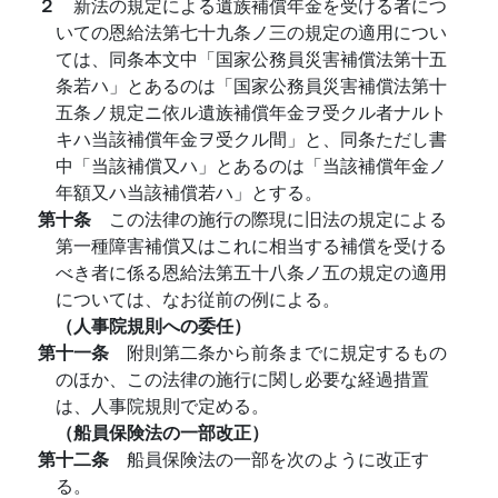
２
新法の規定による遺族補償年金を受ける者につ
いての恩給法第七十九条ノ三の規定の適用につい
ては、同条本文中「国家公務員災害補償法第十五
条若ハ」とあるのは「国家公務員災害補償法第十
五条ノ規定ニ依ル遺族補償年金ヲ受クル者ナルト
キハ当該補償年金ヲ受クル間」と、同条ただし書
中「当該補償又ハ」とあるのは「当該補償年金ノ
年額又ハ当該補償若ハ」とする。
第十条
この法律の施行の際現に旧法の規定による
第一種障害補償又はこれに相当する補償を受ける
べき者に係る恩給法第五十八条ノ五の規定の適用
については、なお従前の例による。
（人事院規則への委任）
第十一条
附則第二条から前条までに規定するもの
のほか、この法律の施行に関し必要な経過措置
は、人事院規則で定める。
（船員保険法の一部改正）
第十二条
船員保険法の一部を次のように改正す
る。