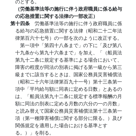
のとする。
（労働基準法等の施行に伴う政府職員に係る給与
の応急措置に関する法律の一部改正）
第十四条
労働基準法等の施行に伴う政府職員に係
る給与の応急措置に関する法律（昭和二十二年法
律第百六十七号）の一部を次のように改正する。
第一項中「第四十八条まで」の下に「及び第八
十九条から第九十六条まで」を加え、「（船員法
第九十二条に規定する基準による場合において、
障害の程度が同法の別表に掲げる第一級から第三
級までに該当するときは、国家公務員災害補償法
（昭和二十六年法律第百九十一号）第十三条第一
項中「平均給与額に同表に定める日数」とあるの
は、「船員法第九十二条に規定する標準報酬の月
額に同法の別表に定める月数の六分の一の月数」
と読み替えて国家公務員災害補償法第十三条第一
項（第一種障害補償に関する部分に限る。）及び
関係規定を適用した場合における基準とす
る。）」を削る。