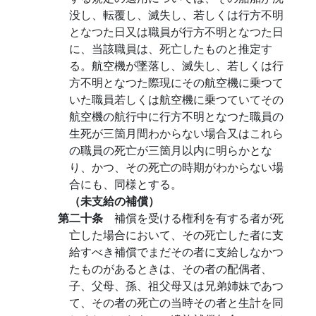
没し、転覆し、滅失し、若しくは行方不明
となつた日又は職員が行方不明となつた日
に、当該職員は、死亡したものと推定す
る。航空機が墜落し、滅失し、若しくは行
方不明となつた際現にその航空機に乗つて
いた職員若しくは航空機に乗つていてその
航空機の航行中に行方不明となつた職員の
生死が三箇月間わからない場合又はこれら
の職員の死亡が三箇月以内に明らかとな
り、かつ、その死亡の時期がわからない場
合にも、同様とする。
（未支給の補償）
第二十条
補償を受ける権利を有する者が死
亡した場合において、その死亡した者に支
給すべき補償でまだその者に支給しなかつ
たものがあるときは、その者の配偶者、
子、父母、孫、祖父母又は兄弟姉妹であつ
て、その者の死亡の当時その者と生計を同