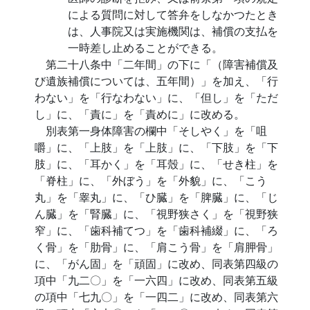
による質問に対して答弁をしなかつたとき
は、人事院又は実施機関は、補償の支払を
一時差し止めることができる。
第二十八条中「二年間」の下に「（障害補償及
び遺族補償については、五年間）」を加え、「行
わない」を「行なわない」に、「但し」を「ただ
し」に、「責に」を「責めに」に改める。
別表第一身体障害の欄中「そしやく」を「咀
嚼」に、「上肢」を「上肢」に、「下肢」を「下
肢」に、「耳かく」を「耳殼」に、「せき柱」を
「脊柱」に、「外ぼう」を「外貌」に、「こう
丸」を「睾丸」に、「ひ臓」を「脾臓」に、「じ
ん臓」を「腎臓」に、「視野狭さく」を「視野狭
窄」に、「歯科補てつ」を「歯科補綴」に、「ろ
く骨」を「肋骨」に、「肩こう骨」を「肩胛骨」
に、「がん固」を「頑固」に改め、同表第四級の
項中「九二〇」を「一六四」に改め、同表第五級
の項中「七九〇」を「一四二」に改め、同表第六