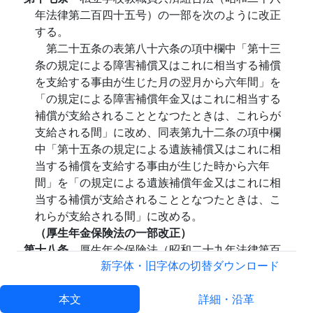
年法律第二百四十五号）の一部を次のように改正
する。
第二十五条の表第八十六条の項中欄中「第十三
条の規定による障害補償又はこれに相当する補償
を支給する事由が生じた月の翌月から六年間」を
「の規定による障害補償年金又はこれに相当する
補償が支給されることとなつたときは、これらが
支給される間」に改め、同表第九十二条の項中欄
中「第十五条の規定による遺族補償又はこれに相
当する補償を支給する事由が生じた時から六年
間」を「の規定による遺族補償年金又はこれに相
当する補償が支給されることとなつたときは、こ
れらが支給される間」に改める。
（厚生年金保険法の一部改正）
第十八条
厚生年金保険法（昭和二十九年法律第百
十五号）の一部を次のように改正する。
新字体・旧字体の切替
ダウンロード
第五十四条中「国家公務員災害補償法（昭和二
十六年法律第百九十一号）第十三条（他の法律に
本文
詳細・沿革