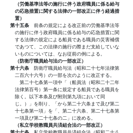
（労働基準法等の施行に伴う政府職員に係る給与
の応急措置に関する法律の一部改正に伴う経過措
置）
第十五条
前条の規定による改正前の労働基準法等
の施行に伴う政府職員に係る給与の応急措置に関
する法律の規定による船員である職員の災害補償
であつて、この法律の施行の際まだ支給していな
いものについては、なお従前の例による。
（防衛庁職員給与法の一部改正）
第十六条
防衛庁職員給与法（昭和二十七年法律第
二百六十六号）の一部を次のように改正する。
第二十七条第一項中「（船員法（昭和二十二年
法律第百号）第一条に規定する船員である職員を
除く。以下本条及び附則第九項において同
じ。）」を削り、「から第二十六条まで及び第二
十七条第一項」を「、第二十六条、第二十七条第
一項及び第二十七条の二」に改める。
（私立学校教職員共済組合法の一部改正）
第十七条
私立学校教職員共済組合法（昭和二十八