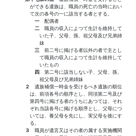
ができる遺族は、職員の死亡の当時におい
て次の各号の一に該当する者とする。
一
配偶者
二
職員の収入によつて生計を維持して
いた子、父母、孫、祖父母及び兄弟姉
妹
三
前二号に掲げる者以外の者で主とし
て職員の収入によつて生計を維持して
いたもの
四
第二号に該当しない子、父母、孫、
祖父母及び兄弟姉妹
２
遺族補償一時金を受けるべき遺族の順位
は、前項各号の順序とし、同項第二号及び
第四号に掲げる者のうちにあつては、それ
ぞれ当該各号に掲げる順序とし、父母につ
いては、養父母を先にし、実父母を後にす
る。
３
職員が遺言又はその者の属する実施機関