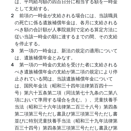
は、平均給与額の四百日分に相当する額を一時金
として支給する。
２
前項の一時金が支給される場合には、当該職員
の死亡に係る遺族補償年金は、各月に支給される
べき額の合計額が人事院規則で定める算定方法に
従い当該一時金の額に達するまでの間、その支給
を停止する。
３
第一項の一時金は、新法の規定の適用について
は、遺族補償年金とみなす。
４
第一項の一時金の支給を受けた者に支給される
べき遺族補償年金の支給が第二項の規定により停
止されている間は、当該遺族補償年金について
は、国民年金法（昭和三十四年法律第百四十一
号）第六十五条第二項（同法第七十九条の二第八
項において準用する場合を含む。）、児童扶養手
当法（昭和三十六年法律第二百三十八号）第四条
第二項第三号ただし書及び第三項第三号ただし書
並びに特別児童扶養手当法（昭和三十九年法律第
百三十四号）第四条第三項第三号ただし書及び第