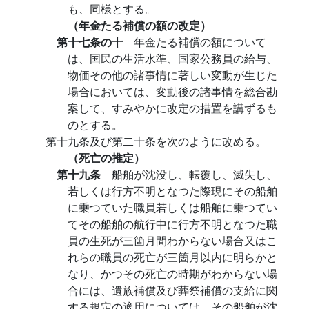
も、同様とする。
（年金たる補償の額の改定）
第十七条の十
年金たる補償の額について
は、国民の生活水準、国家公務員の給与、
物価その他の諸事情に著しい変動が生じた
場合においては、変動後の諸事情を総合勘
案して、すみやかに改定の措置を講ずるも
のとする。
第十九条及び第二十条を次のように改める。
（死亡の推定）
第十九条
船舶が沈没し、転覆し、滅失し、
若しくは行方不明となつた際現にその船舶
に乗つていた職員若しくは船舶に乗つてい
てその船舶の航行中に行方不明となつた職
員の生死が三箇月間わからない場合又はこ
れらの職員の死亡が三箇月以内に明らかと
なり、かつその死亡の時期がわからない場
合には、遺族補償及び葬祭補償の支給に関
する規定の適用については、その船舶が沈