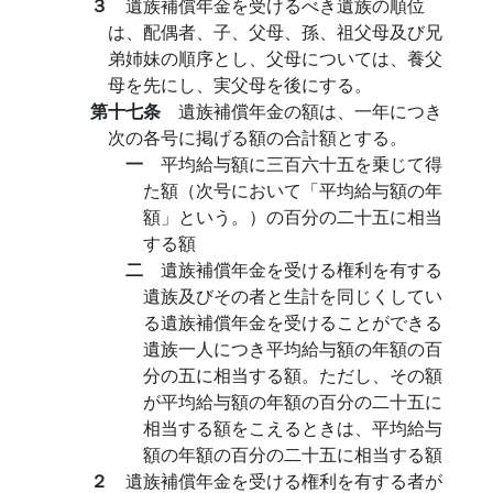
３
遺族補償年金を受けるべき遺族の順位
は、配偶者、子、父母、孫、祖父母及び兄
弟姉妹の順序とし、父母については、養父
母を先にし、実父母を後にする。
第十七条
遺族補償年金の額は、一年につき
次の各号に掲げる額の合計額とする。
一
平均給与額に三百六十五を乗じて得
た額（次号において「平均給与額の年
額」という。）の百分の二十五に相当
する額
二
遺族補償年金を受ける権利を有する
遺族及びその者と生計を同じくしてい
る遺族補償年金を受けることができる
遺族一人につき平均給与額の年額の百
分の五に相当する額。ただし、その額
が平均給与額の年額の百分の二十五に
相当する額をこえるときは、平均給与
額の年額の百分の二十五に相当する額
２
遺族補償年金を受ける権利を有する者が