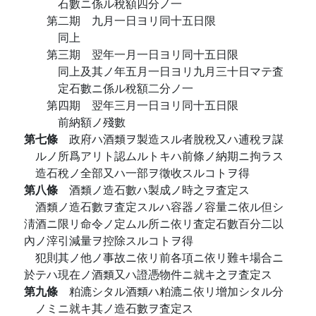
石數ニ係ル稅額四分ノ一
第二期 九月一日ヨリ同十五日限
同上
第三期 翌年一月一日ヨリ同十五日限
同上及其ノ年五月一日ヨリ九月三十日マテ査
定石數ニ係ル稅額二分ノ一
第四期 翌年三月一日ヨリ同十五日限
前納額ノ殘數
第七條
政府ハ酒類ヲ製造スル者脫稅又ハ逋稅ヲ謀
ルノ所爲アリト認ムルトキハ前條ノ納期ニ拘ラス
造石稅ノ全部又ハ一部ヲ徵收スルコトヲ得
第八條
酒類ノ造石數ハ製成ノ時之ヲ査定ス
酒類ノ造石數ヲ査定スルハ容器ノ容量ニ依ル但シ
淸酒ニ限リ命令ノ定ムル所ニ依リ査定石數百分二以
內ノ滓引減量ヲ控除スルコトヲ得
犯則其ノ他ノ事故ニ依リ前各項ニ依リ難キ場合ニ
於テハ現在ノ酒類又ハ證憑物件ニ就キ之ヲ査定ス
第九條
粕漉シタル酒類ハ粕漉ニ依リ增加シタル分
ノミニ就キ其ノ造石數ヲ査定ス