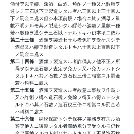
酒母ヲ以テ醪、濁酒、白酒、燒酎ノ一種又ハ數種ヲ
通シテ三石以下ヲ製造シタル者ハ三圓以上三十圓以
下ノ罰金ニ處ス但シ本項前段ノ場合ニ於テ酒母ノ量
數不明ナルモ其ノ製造シタル醪若ハ酒類ノ量數一種
若ハ數種ヲ通シテ三石以下ナルトキハ仍本項ニ依ル
第二十三條
酒類ヲ製造セサル者免許ヲ受ケスシテ
酒母又ハ醪ヲ製造シタルトキハ十圓以上百圓以下
ノ罰金ニ處ス
第二十四條
酒類ヲ製造スル者詐僞其ノ他不正ノ所
爲ヲ以テ造石數ノ査定ヲ免カレ又ハ免カレムトシ
タルトキハ其ノ石數ノ造石稅三倍ニ相當スル罰金
若ハ科料ニ處ス
第二十五條
酒類ヲ製造スル者故意ニ事故ヲ作爲シ
又ハ詐術ヲ構ヘ造石稅ノ免除ヲ得又ハ得ムトシタ
ルトキハ其ノ石數ノ造石稅三倍ニ相當スル罰金若
ハ科料ニ處ス
第二十六條
納稅保證トシテ保存ノ義務ヲ有スル酒
類ヲ他人ニ讓渡シタル者滯納處分ヲ受クルモ仍稅
金ヲ完納スルコト能ハサルトキハ其ノ不足造石稅