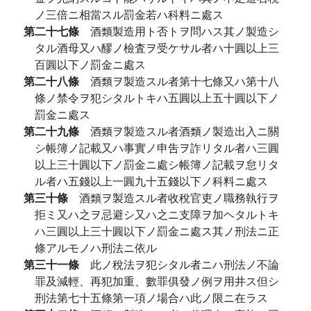
ノ三倍ニ相當スル罰金若ハ科料ニ處ス
第二十七條
酒類製造用ト否トヲ問ハス其ノ製造シ
タル酒母又ハ醪ノ檢査ヲ受ケサル者ハ十圓以上三
百圓以下ノ罰金ニ處ス
第二十八條
酒類ヲ製造スル者第十七條又ハ第十八
條ノ禁令ヲ犯シタルトキハ五圓以上五十圓以下ノ
罰金ニ處ス
第二十九條
酒類ヲ製造スル者酒類ノ製造出入ニ關
シ帳簿ノ記載又ハ事實ノ申吿ヲ詐リタル者ハ三圓
以上三十圓以下ノ罰金ニ處シ帳簿ノ記載ヲ怠リタ
ル者ハ五錢以上一圓九十五錢以下ノ科料ニ處ス
第三十條
酒類ヲ製造スル者收稅官吏ノ職務執行ヲ
拒ミ又ハ之ヲ忌避シ又ハ之ニ支障ヲ加ヘタルトキ
ハ三圓以上三十圓以下ノ罰金ニ處ス其ノ刑法ニ正
條アルモノハ刑法ニ依ル
第三十一條
此ノ稅法ヲ犯シタル者ニハ刑法ノ不論
罪及減輕、再犯加重、數罪俱發ノ例ヲ用井ス但シ
刑法第七十五條第一項ノ場合ハ此ノ限ニ在ラス