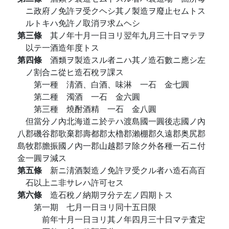
ニ政府ノ免許ヲ受クヘシ其ノ製造ヲ廢止セムトス
ルトキハ免許ノ取消ヲ求ムヘシ
第三條
其ノ年十月一日ヨリ翌年九月三十日マテヲ
以テ一酒造年度トス
第四條
酒類ヲ製造スル者ニハ其ノ造石數ニ應シ左
ノ割合ニ從ヒ造石稅ヲ課ス
第一種 淸酒、白酒、味淋 一石 金七圓
第二種 濁酒 一石 金六圓
第三種 燒酎酒精 一石 金八圓
但當分ノ內北海道ニ於テハ渡島國一圓後志國ノ內
八郡磯谷郡歌棄郡壽都郡太櫓郡瀨棚郡久遠郡奥尻郡
島牧郡膽振國ノ內一郡山越郡ヲ除ク外各種一石ニ付
金一圓ヲ減ス
第五條
新ニ淸酒製造ノ免許ヲ受クル者ハ造石高百
石以上ニ非サレハ許可セス
第六條
造石稅ノ納期ヲ分テ左ノ四期トス
第一期 七月一日ヨリ同十五日限
前年十月一日ヨリ其ノ年四月三十日マテ査定