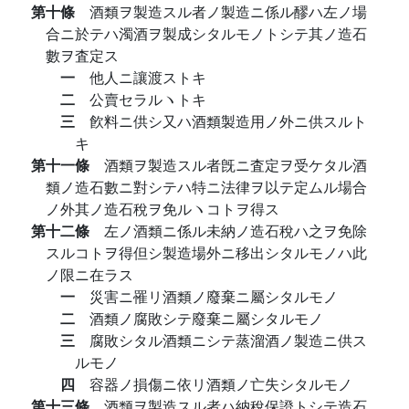
第十條
酒類ヲ製造スル者ノ製造ニ係ル醪ハ左ノ場
合ニ於テハ濁酒ヲ製成シタルモノトシテ其ノ造石
數ヲ査定ス
一
他人ニ讓渡ストキ
二
公賣セラルヽトキ
三
飮料ニ供シ又ハ酒類製造用ノ外ニ供スルト
キ
第十一條
酒類ヲ製造スル者旣ニ査定ヲ受ケタル酒
類ノ造石數ニ對シテハ特ニ法律ヲ以テ定ムル場合
ノ外其ノ造石稅ヲ免ルヽコトヲ得ス
第十二條
左ノ酒類ニ係ル未納ノ造石稅ハ之ヲ免除
スルコトヲ得但シ製造場外ニ移出シタルモノハ此
ノ限ニ在ラス
一
災害ニ罹リ酒類ノ廢棄ニ屬シタルモノ
二
酒類ノ腐敗シテ廢棄ニ屬シタルモノ
三
腐敗シタル酒類ニシテ蒸溜酒ノ製造ニ供ス
ルモノ
四
容器ノ損傷ニ依リ酒類ノ亡失シタルモノ
第十三條
酒類ヲ製造スル者ハ納稅保證トシテ造石