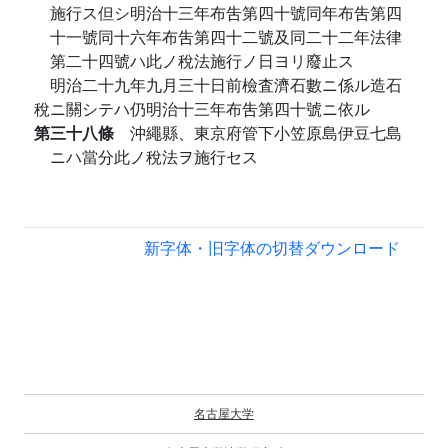
施行ス但シ明治十三年布吿第四十號同年布吿第四
十一號同十六年布吿第四十二號及同二十二年法律
第二十四號ハ此ノ稅法施行ノ日ヨリ廢止ス
明治二十九年九月三十日前檢査濟石數ニ係ル造石
稅ニ關シテハ仍明治十三年布吿第四十號ニ依ル
第三十八條
沖繩縣、東京府管下小笠原島伊豆七島
ニハ當分此ノ稅法ヲ施行セス
新字体・旧字体の切替
ダウンロード
名古屋大学