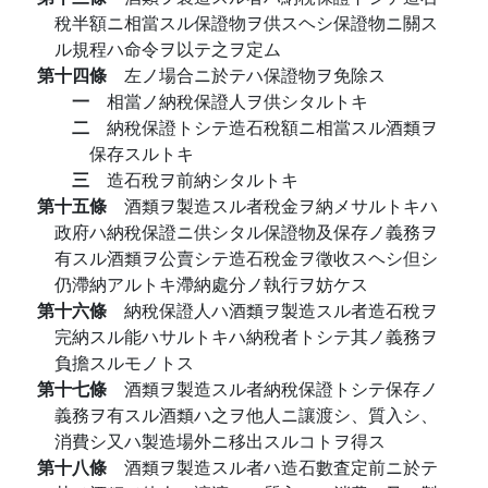
稅半額ニ相當スル保證物ヲ供スヘシ保證物ニ關ス
ル規程ハ命令ヲ以テ之ヲ定ム
第十四條
左ノ場合ニ於テハ保證物ヲ免除ス
一
相當ノ納稅保證人ヲ供シタルトキ
二
納稅保證トシテ造石稅額ニ相當スル酒類ヲ
保存スルトキ
三
造石稅ヲ前納シタルトキ
第十五條
酒類ヲ製造スル者稅金ヲ納メサルトキハ
政府ハ納稅保證ニ供シタル保證物及保存ノ義務ヲ
有スル酒類ヲ公賣シテ造石稅金ヲ徵收スヘシ但シ
仍滯納アルトキ滯納處分ノ執行ヲ妨ケス
第十六條
納稅保證人ハ酒類ヲ製造スル者造石稅ヲ
完納スル能ハサルトキハ納稅者トシテ其ノ義務ヲ
負擔スルモノトス
第十七條
酒類ヲ製造スル者納稅保證トシテ保存ノ
義務ヲ有スル酒類ハ之ヲ他人ニ讓渡シ、質入シ、
消費シ又ハ製造場外ニ移出スルコトヲ得ス
第十八條
酒類ヲ製造スル者ハ造石數査定前ニ於テ