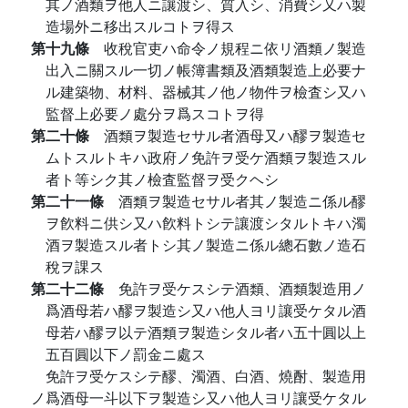
其ノ酒類ヲ他人ニ讓渡シ、質入シ、消費シ又ハ製
造場外ニ移出スルコトヲ得ス
第十九條
收稅官吏ハ命令ノ規程ニ依リ酒類ノ製造
出入ニ關スル一切ノ帳簿書類及酒類製造上必要ナ
ル建築物、材料、器械其ノ他ノ物件ヲ檢査シ又ハ
監督上必要ノ處分ヲ爲スコトヲ得
第二十條
酒類ヲ製造セサル者酒母又ハ醪ヲ製造セ
ムトスルトキハ政府ノ免許ヲ受ケ酒類ヲ製造スル
者ト等シク其ノ檢査監督ヲ受クヘシ
第二十一條
酒類ヲ製造セサル者其ノ製造ニ係ル醪
ヲ飮料ニ供シ又ハ飮料トシテ讓渡シタルトキハ濁
酒ヲ製造スル者トシ其ノ製造ニ係ル總石數ノ造石
稅ヲ課ス
第二十二條
免許ヲ受ケスシテ酒類、酒類製造用ノ
爲酒母若ハ醪ヲ製造シ又ハ他人ヨリ讓受ケタル酒
母若ハ醪ヲ以テ酒類ヲ製造シタル者ハ五十圓以上
五百圓以下ノ罰金ニ處ス
免許ヲ受ケスシテ醪、濁酒、白酒、燒酎、製造用
ノ爲酒母一斗以下ヲ製造シ又ハ他人ヨリ讓受ケタル