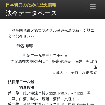
日本研究のための歴史情報
法令データベース
朕帝國議會ノ協贊ヲ經タル酒造稅法ヲ裁可シ玆ニ
之ヲ公布セシム
御名御璽
明治二十九年三月二十七日
內閣總理大臣臨時代理 樞密院議長 伯爵 黑田淸
隆
大藏大臣 子爵 渡邊國武
法律第二十八號
酒造稅法
第一條
此ノ稅法ニ於テ酒類ト稱スルハ淸酒、濁
酒、白酒、味淋、燒酎、酒精ノ六種トス
第二條
酒類ヲ製造セムトスル者ハ製造場一箇所每