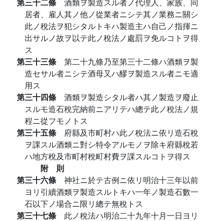
第三十二條
酒類ヲ製造スル者ノ代理人、家族、同
居者、雇人其ノ他ノ從業者ニシテ其ノ業務ニ關シ
此ノ稅法ヲ犯シタルトキハ製造主ハ自己ノ指揮ニ
出サルノ故ヲ以テ此ノ稅法ノ處罰ヲ免ルコトヲ得
ス
第三十三條
第二十九條乃至第三十二條ハ酒類ヲ製
造セサル者ニシテ酒母又ハ醪ヲ製造スル者ニモ適
用ス
第三十四條
酒類ヲ製造シタル者ハ其ノ製造ヲ廢止
スルモ造石稅完納前ニアリテハ總テ此ノ稅法ノ規
程ニ從フモノトス
第三十五條
府縣及市町村ハ此ノ稅法ニ依リ造石稅
ヲ課スル酒類ニ對シ特令アルモノヲ除キ府縣稅若
ハ地方稅及市町村稅町村費ヲ課スルコトヲ得ス
附 則
第三十六條
神社ニ於テ古例ニ依リ明治十三年以前
ヨリ引續酒類ヲ製造スルトキハ一年ノ製造石數一
石以下ノ場合ニ限リ總テ無稅トス
第三十七條
此ノ稅法ハ明治二十九年十月一日ヨリ