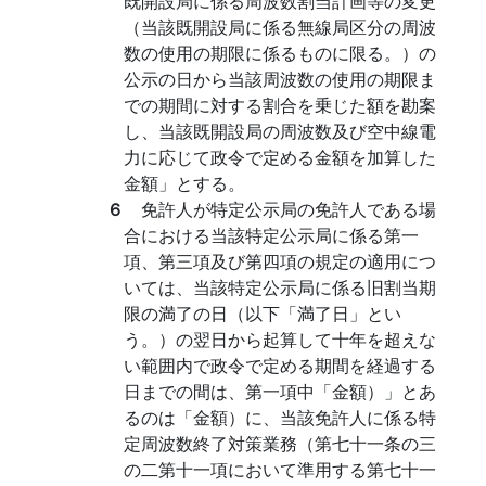
既開設局に係る周波数割当計画等の変更
（当該既開設局に係る無線局区分の周波
数の使用の期限に係るものに限る。）の
公示の日から当該周波数の使用の期限ま
での期間に対する割合を乗じた額を勘案
し、当該既開設局の周波数及び空中線電
力に応じて政令で定める金額を加算した
金額」とする。
６
免許人が特定公示局の免許人である場
合における当該特定公示局に係る第一
項、第三項及び第四項の規定の適用につ
いては、当該特定公示局に係る旧割当期
限の満了の日（以下「満了日」とい
う。）の翌日から起算して十年を超えな
い範囲内で政令で定める期間を経過する
日までの間は、第一項中「金額）」とあ
るのは「金額）に、当該免許人に係る特
定周波数終了対策業務（第七十一条の三
の二第十一項において準用する第七十一