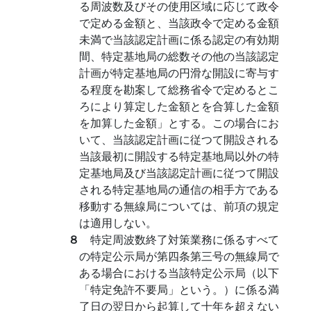
る周波数及びその使用区域に応じて政令
で定める金額と、当該政令で定める金額
未満で当該認定計画に係る認定の有効期
間、特定基地局の総数その他の当該認定
計画が特定基地局の円滑な開設に寄与す
る程度を勘案して総務省令で定めるとこ
ろにより算定した金額とを合算した金額
を加算した金額」とする。この場合にお
いて、当該認定計画に従つて開設される
当該最初に開設する特定基地局以外の特
定基地局及び当該認定計画に従つて開設
される特定基地局の通信の相手方である
移動する無線局については、前項の規定
は適用しない。
８
特定周波数終了対策業務に係るすべて
の特定公示局が第四条第三号の無線局で
ある場合における当該特定公示局（以下
「特定免許不要局」という。）に係る満
了日の翌日から起算して十年を超えない