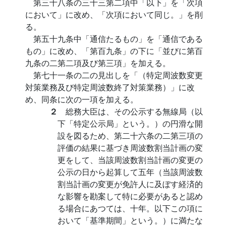
第三十八条の三十三第二項中「以下」を「次項
において」に改め、「次項において同じ。」を削
る。
第五十九条中「通信たるもの」を「通信である
もの」に改め、「第百九条」の下に「並びに第百
九条の二第二項及び第三項」を加える。
第七十一条の二の見出しを「（特定周波数変更
対策業務及び特定周波数終了対策業務）」に改
め、同条に次の一項を加える。
２
総務大臣は、その公示する無線局（以
下「特定公示局」という。）の円滑な開
設を図るため、第二十六条の二第三項の
評価の結果に基づき周波数割当計画の変
更をして、当該周波数割当計画の変更の
公示の日から起算して五年（当該周波数
割当計画の変更が免許人に及ぼす経済的
な影響を勘案して特に必要があると認め
る場合にあつては、十年。以下この項に
おいて「基準期間」という。）に満たな