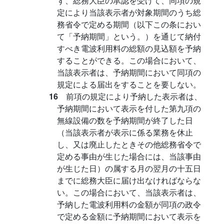
ず、総務大臣の承認を受けて、同項の規
定により当該表示者が対象期間のうち総
務省令で定める期間（以下この条におい
て「予納期間」という。）を通じて納付
すべき電波利用料の総額の見込額を予納
することができる。この場合において、
当該表示者は、予納期間において同項の
規定による届出をすることを要しない。
16
前項の規定により予納した表示者は、
予納期間において表示を付した第九項の
無線設備の数を予納期間が終了した日
（当該表示者が表示に係る業務を休止
し、又は廃止したときその他総務省令で
定める事由が生じた場合には、当該事由
が生じた日）の属する月の翌月の十五日
までに総務大臣に届け出なければならな
い。この場合において、当該表示者は、
予納した電波利用料の金額が同項の政令
で定める金額に予納期間において表示を