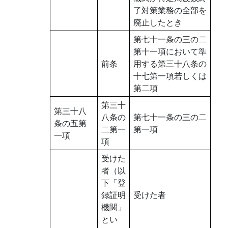
了対策業務の全部を
廃止したとき
第七十一条の三の二
第十一項において準
前条
用する第三十八条の
十七第一項若しくは
第二項
第三十
第三十八
八条の
第七十一条の三の二
条の五第
二第一
第一項
一項
項
受けた
者（以
下「登
録証明
受けた者
機関」
とい