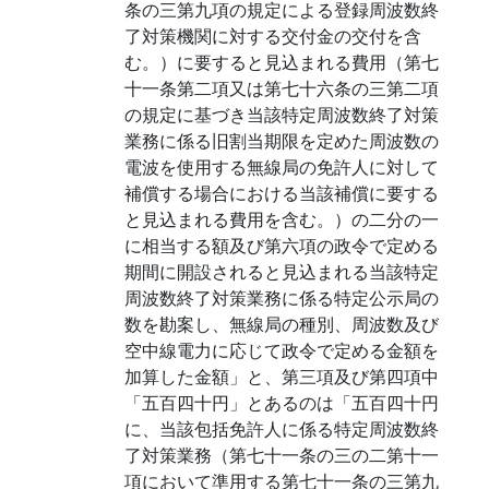
条の三第九項の規定による登録周波数終
了対策機関に対する交付金の交付を含
む。）に要すると見込まれる費用（第七
十一条第二項又は第七十六条の三第二項
の規定に基づき当該特定周波数終了対策
業務に係る旧割当期限を定めた周波数の
電波を使用する無線局の免許人に対して
補償する場合における当該補償に要する
と見込まれる費用を含む。）の二分の一
に相当する額及び第六項の政令で定める
期間に開設されると見込まれる当該特定
周波数終了対策業務に係る特定公示局の
数を勘案し、無線局の種別、周波数及び
空中線電力に応じて政令で定める金額を
加算した金額」と、第三項及び第四項中
「五百四十円」とあるのは「五百四十円
に、当該包括免許人に係る特定周波数終
了対策業務（第七十一条の三の二第十一
項において準用する第七十一条の三第九