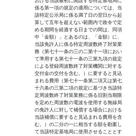
おける当該最初に開設する特定基地局に
係る第一項の規定の適用については、当
該特定公示局に係る満了日の翌日から起
算して五年を超えない範囲内で政令で定
める期間を経過する日までの間は、同項
中「金額）」とあるのは、「金額）に、
当該免許人に係る特定周波数終了対策業
務（第七十一条の三の二第十一項におい
て準用する第七十一条の三第九項の規定
による登録周波数終了対策機関に対する
交付金の交付を含む。）に要すると見込
まれる費用（第七十一条第二項又は第七
十六条の三第二項の規定に基づき当該特
定周波数終了対策業務に係る旧割当期限
を定めた周波数の電波を使用する無線局
の免許人に対して補償する場合における
当該補償に要すると見込まれる費用を含
む。）の二分の一に相当する額を勘案し
て当該特定基地局に使用させることとす