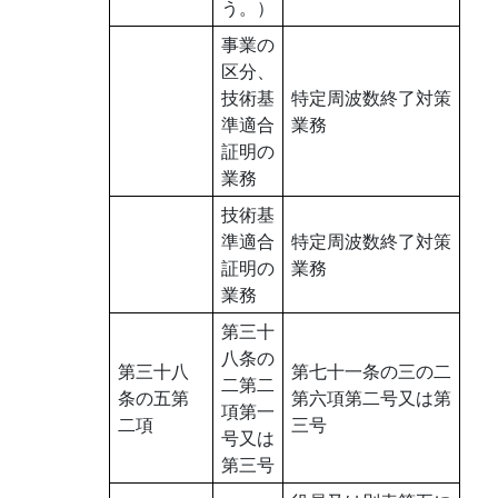
う。）
事業の
区分、
技術基
特定周波数終了対策
準適合
業務
証明の
業務
技術基
準適合
特定周波数終了対策
証明の
業務
業務
第三十
八条の
第三十八
第七十一条の三の二
二第二
条の五第
第六項第二号又は第
項第一
二項
三号
号又は
第三号