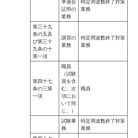
準適合
特定周波数終了対策
証明の
業務
業務
第三十九
条の五及
講習の
特定周波数終了対策
び第三十
業務
業務
九条の十
第一項
職員
（試験
第四十七
員を含
条の三第
む。次
職員
一項
項にお
いて同
じ。）
試験事
特定周波数終了対策
務
業務