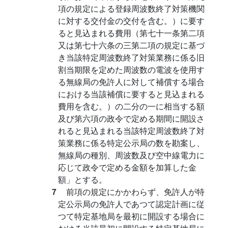
項の規定による登録周波数終了対策機関
に対する交付金の交付を含む。）に要す
ると見込まれる費用（第七十一条第二項
又は第七十六条の三第二項の規定に基づ
き当該特定周波数終了対策業務に係る旧
割当期限を定めた周波数の電波を使用す
る無線局の免許人に対して補償する場合
における当該補償に要すると見込まれる
費用を含む。）の二分の一に相当する額
及び第六項の政令で定める期間に開設さ
れると見込まれる当該特定周波数終了対
策業務に係る特定公示局の数を勘案し、
無線局の種別、周波数及び空中線電力に
応じて政令で定める金額を加算した金
額」とする。
７
前項の規定にかかわらず、免許人が特
定公示局の免許人であつて認定計画に従
つて特定基地局を最初に開設する場合に