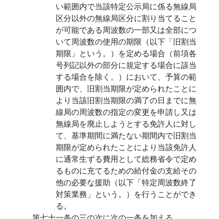
い範囲内で当該特定公示局に係る無線局
区分以外の無線局区分に割り当てること
が可能である周波数の一部又は全部につ
いて周波数の使用の期限（以下「旧割当
期限」という。）を定める場合（前項各
号列記以外の部分に規定する場合に該当
する場合を除く。）において、予算の範
囲内で、旧割当期限が定められたことに
より当該旧割当期限の満了の日までに無
線局の周波数の指定の変更を申請し又は
無線局を廃止しようとする免許人に対し
て、基準期間に満たない期間内で旧割当
期限が定められたことにより当該免許人
に通常生ずる費用として総務省令で定め
るものに充てるための給付金の支給その
他の必要な援助（以下「特定周波数終了
対策業務」という。）を行うことができ
る。
第七十一条の三の次に次の一条を加える。