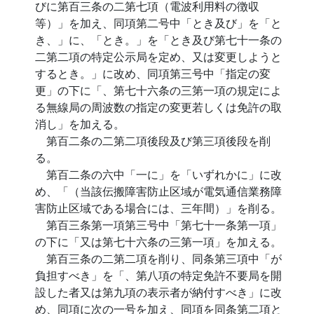
びに第百三条の二第七項（電波利用料の徴収
等）」を加え、同項第二号中「とき及び」を「と
き、」に、「とき。」を「とき及び第七十一条の
二第二項の特定公示局を定め、又は変更しようと
するとき。」に改め、同項第三号中「指定の変
更」の下に「、第七十六条の三第一項の規定によ
る無線局の周波数の指定の変更若しくは免許の取
消し」を加える。
第百二条の二第二項後段及び第三項後段を削
る。
第百二条の六中「一に」を「いずれかに」に改
め、「（当該伝搬障害防止区域が電気通信業務障
害防止区域である場合には、三年間）」を削る。
第百三条第一項第三号中「第七十一条第一項」
の下に「又は第七十六条の三第一項」を加える。
第百三条の二第二項を削り、同条第三項中「が
負担すべき」を「、第八項の特定免許不要局を開
設した者又は第九項の表示者が納付すべき」に改
め、同項に次の一号を加え、同項を同条第二項と