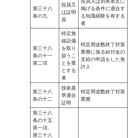
役員又は別表第五に
役員又
第三十八
掲げる条件に適合す
は証明
条の九
る知識経験を有する
員
者
特定無
線設備
特定周波数終了対策
第三十八
を取り
業務に係る給付金の
条の十一
扱うこ
支給の申請をした免
第二項
とを業
許人
とする
者
技術基
第三十八
特定周波数終了対策
準適合
条の十二
業務
証明
第三十八
条の十五
第一項、
第三十八