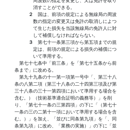
周波数の指定を変更し、又は免許を取り
消すことができる。
２
国は、前項の規定による無線局の周波
数の指定の変更又は免許の取消しによつ
て生じた損失を当該無線局の免許人に対
して補償しなければならない。
３
第七十一条第三項から第五項までの規
定は、前項の規定による損失の補償につ
いて準用する。
第七十七条中「前三条」を「第七十五条から前
条まで」に改める。
第九十九条の十一第一項第一号中「、第三十八
条の八第二項（第三十八条の二十四第三項及び第
三十八条の三十一第四項において準用する場合を
含む。）（技術基準適合証明の義務等）」を削
り、「第七十一条の三第四項」の下に「（第七十
一条の三の二第十一項において準用する場合を含
む。）」を加え、「並びに同条第九項」を「、同
条第九項」に改め、「業務の実施）」の下に「並