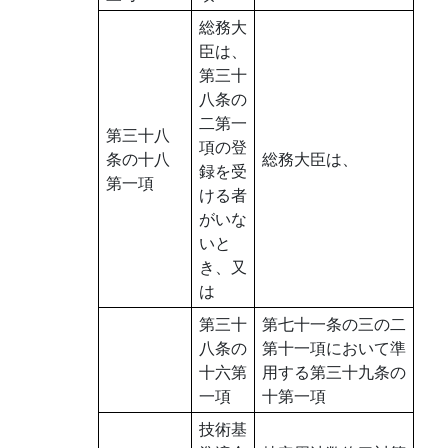
総務大
臣は、
第三十
八条の
二第一
第三十八
項の登
条の十八
総務大臣は、
録を受
第一項
ける者
がいな
いと
き、又
は
第三十
第七十一条の三の二
八条の
第十一項において準
十六第
用する第三十九条の
一項
十第一項
技術基