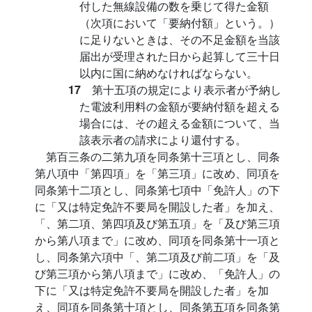
付した無線設備の数を乗じて得た金額
（次項において「要納付額」という。）
に足りないときは、その不足金額を当該
届出が受理された日から起算して三十日
以内に国に納めなければならない。
17
第十五項の規定により表示者が予納し
た電波利用料の金額が要納付額を超える
場合には、その超える金額について、当
該表示者の請求により還付する。
第百三条の二第九項を同条第十三項とし、同条
第八項中「第四項」を「第三項」に改め、同項を
同条第十二項とし、同条第七項中「免許人」の下
に「又は特定免許不要局を開設した者」を加え、
「、第二項、第四項及び第五項」を「及び第三項
から第八項まで」に改め、同項を同条第十一項と
し、同条第六項中「、第二項及び前二項」を「及
び第三項から第八項まで」に改め、「免許人」の
下に「又は特定免許不要局を開設した者」を加
え、同項を同条第十項とし、同条第五項を同条第