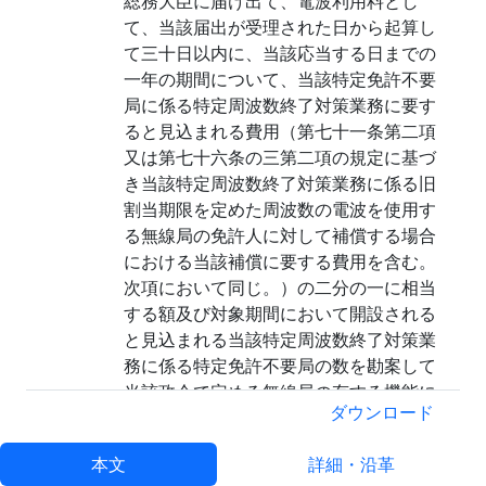
総務大臣に届け出て、電波利用料とし
て、当該届出が受理された日から起算し
て三十日以内に、当該応当する日までの
一年の期間について、当該特定免許不要
局に係る特定周波数終了対策業務に要す
ると見込まれる費用（第七十一条第二項
又は第七十六条の三第二項の規定に基づ
き当該特定周波数終了対策業務に係る旧
割当期限を定めた周波数の電波を使用す
る無線局の免許人に対して補償する場合
における当該補償に要する費用を含む。
次項において同じ。）の二分の一に相当
する額及び対象期間において開設される
と見込まれる当該特定周波数終了対策業
務に係る特定免許不要局の数を勘案して
当該政令で定める無線局の有する機能に
ダウンロード
応じて政令で定める金額に当該一年の期
間に係る開設特定免許不要局数を乗じて
本文
詳細・沿革
得た金額を国に納めなければならない。