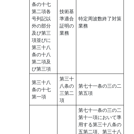
条の十七
第二項各
技術基
号列記以
準適合
特定周波数終了対策
外の部分
証明の
業務
及び第三
業務
項並びに
第三十八
条の十八
第二項及
び第三項
第三十
第三十八
八条の
第七十一条の三の二
条の十七
三第二
第五項
第一項
項
第七十一条の三の二
第十一項において準
用する第三十八条の
五第二項、第三十八