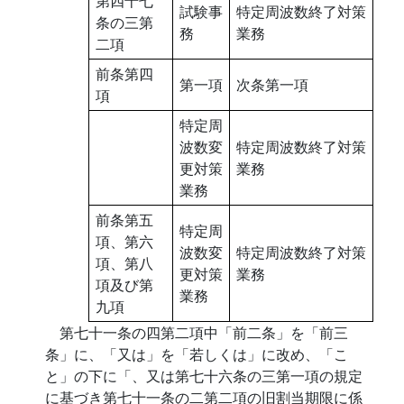
第四十七
試験事
特定周波数終了対策
条の三第
務
業務
二項
前条第四
第一項
次条第一項
項
特定周
波数変
特定周波数終了対策
更対策
業務
業務
前条第五
特定周
項、第六
波数変
特定周波数終了対策
項、第八
更対策
業務
項及び第
業務
九項
第七十一条の四第二項中「前二条」を「前三
条」に、「又は」を「若しくは」に改め、「こ
と」の下に「、又は第七十六条の三第一項の規定
に基づき第七十一条の二第二項の旧割当期限に係