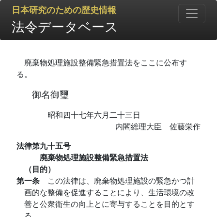
日本研究のための歴史情報
法令データベース
廃棄物処理施設整備緊急措置法をここに公布す
る。
御名御璽
昭和四十七年六月二十三日
内閣総理大臣 佐藤栄作
法律第九十五号
廃棄物処理施設整備緊急措置法
（目的）
第一条
この法律は、廃棄物処理施設の緊急かつ計
画的な整備を促進することにより、生活環境の改
善と公衆衛生の向上とに寄与することを目的とす
る。