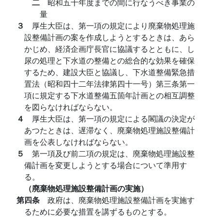
二
昭和五十年度までの間に行なうべき事業の
量
３
厚生大臣は、第一項の規定により廃棄物処理施
設整備計画の案を作成しようとするときは、あら
かじめ、経済企画庁長官に協議するとともに、し
尿の処理と下水道の整備との総合的な効果を確保
するため、建設大臣と協議し、下水道整備緊急措
置法（昭和四十二年法律第四十一号）第三条第一
項に規定する下水道整備五箇年計画との相互調整
を図らなければならない。
４
厚生大臣は、第一項の規定による閣議の決定が
あつたときは、遅滞なく、廃棄物処理施設整備計
画を公表しなければならない。
５
第一項及び前二項の規定は、廃棄物処理施設整
備計画を変更しようとする場合について準用す
る。
（廃棄物処理施設整備計画の実施）
第四条
政府は、廃棄物処理施設整備計画を実施す
るために必要な措置を講ずるものとする。