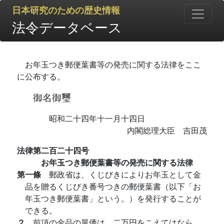
日本研究のための歴史情報
法令データベース
お年玉つき郵便葉書等の発売に関する法律をここ
に公布する。
御名御璽
昭和二十四年十一月十四日
内閣総理大臣 吉田茂
法律第二百二十四号
お年玉つき郵便葉書等の発売に関する法律
第一條
郵政省は、くじびきによりお年玉として金
品を贈るくじびき番号つきの郵便葉書（以下「お
年玉つき郵便葉書」という。）を発行することが
できる。
２
前項の金品の單価は、二万円をこえてはなら