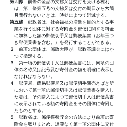
第四條
前條の金品の支拂又は交付を受ける権利
は、第二條第五号の支拂又は交付の期日から六箇
月間行わないときは、時効によつて消滅する。
第五條
郵政省は、社会福祉の増進を目的とする事
業を行う団体に対する寄附金を郵便に関する料金
に加算した額の郵便切手又は郵便葉書（お年玉つ
き郵便葉書を含む。）を発行することができる。
２
前項の団体は、郵政大臣が、郵政審議会にはか
つて指定する。
３
第一項の郵便切手又は郵便葉書には、同項の団
体の名称又は記号及び寄付金の額を明確に表示し
なければならない。
４
郵便局、簡易郵便局又は郵便切手類売さばき所
において第一項の郵便切手又は郵便葉書を購入し
た者は、その購入によつて郵便切手又は郵便葉書
に表示されている額の寄附金をその団体に寄附し
たものとする。
５
郵政省は、郵便振替貯金の方法により前項の寄
附金を取りまとめ、遅滯なく第一項の団体に交付