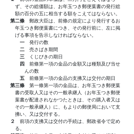
ず、その総価額は、お年玉つき郵便葉書の発行総
額の百分の五に相当する額をこえてはならない。
第二條
郵政大臣は、前條の規定により発行するお
年玉つき郵便葉書につき、その発行前に、左に掲
げる事項を告示しなければならない。
一
発行の数
二
売さばき期間
三
くじびきの期日
四
前條第一項の金品の金額又は種類及び当せ
んの数
五
前條第一項の金品の支拂又は交付の期日
第三條
第一條第一項の金品は、お年玉つき郵便葉
書の受取人又はその一般承継人（お年玉つき郵便
葉書が配達されなかつたときは、その購入者又は
その一般承継人）に、もよりの郵便局において支
拂い、又は交付する。
２
前項の支拂又は交付の手続は、郵政省令で定め
る。