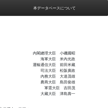
本データベースについて
內閣總理大臣 小磯國昭
海軍大臣 米內光政
運輸通信大臣 前田米藏
司法大臣 松阪廣政
內務大臣 大達茂雄
農商大臣 島田俊雄
軍需大臣 吉田茂
大藏大臣 津島壽一