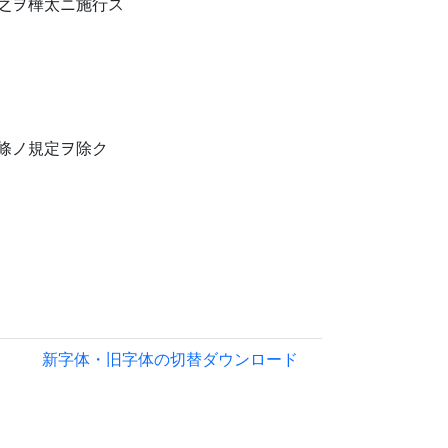
之ヲ樺太ニ施行ス
條ノ規定ヲ除ク
新字体・旧字体の切替
ダウンロード