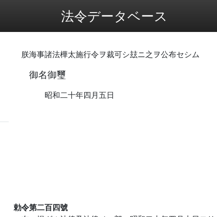
法令データベース
朕海事諸法樺太施行令ヲ裁可シ玆ニ之ヲ公布セシム
御名御璽
昭和二十年四月五日
勅令第二百四號