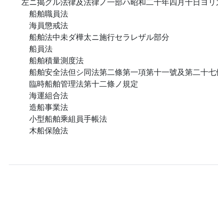
左ニ揭グル法律及法律ノ一部ハ昭和二十年四月十日ヨリ
船舶職員法
海員懲戒法
船舶法中未ダ樺太ニ施行セラレザル部分
船員法
船舶積量測度法
船舶安全法但シ同法第二條第一項第十一號及第二十七
臨時船舶管理法第十二條ノ規定
海運組合法
造船事業法
小型船舶乘組員手帳法
木船保險法