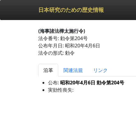
日本研究のための歴史情報
(海事諸法樺太施行令)
法令番号: 勅令第204号
公布年月日: 昭和20年4月6日
法令の形式: 勅令
沿革
関連法規
リンク
公布:
昭和20年4月6日 勅令第204号
実効性喪失: