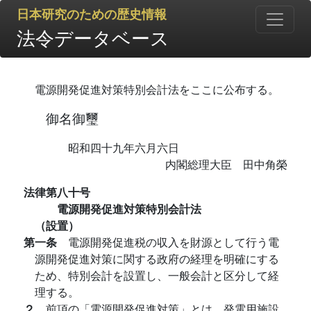
日本研究のための歴史情報
法令データベース
電源開発促進対策特別会計法をここに公布する。
御名御璽
昭和四十九年六月六日
内閣総理大臣 田中角榮
法律第八十号
電源開発促進対策特別会計法
（設置）
第一条
電源開発促進税の収入を財源として行う電
源開発促進対策に関する政府の経理を明確にする
ため、特別会計を設置し、一般会計と区分して経
理する。
２
前項の「電源開発促進対策」とは、発電用施設