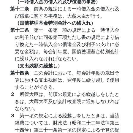
（一時借入金の借入れ及び償還の事務）
第十二条
前条の規定による一時借入金の借入れ及
び償還に関する事務は、大蔵大臣が行う。
（国債整理基金特別会計への繰入れ）
第十三条
第十一条第一項の規定による一時借入金
の利子並びに同条第三項ただし書の規定により借
り換えた一時借入金の償還金及び利子の支出に必
要な金額は、毎会計年度、国債整理基金特別会計
に繰り入れなければならない。
（支出残額の繰越し）
第十四条
この会計において、毎会計年度の歳出予
算における支出残額は、翌年度に繰り越して使用
することができる。
２
所管大臣は、前項の規定による繰越しをしたと
きは、大蔵大臣及び会計検査院に通知しなければ
ならない。
３
第一項の規定による繰越しをしたときは、当該
経費については、財政法（昭和二十二年法律第三
十四号）第三十一条第一項の規定による予算の配