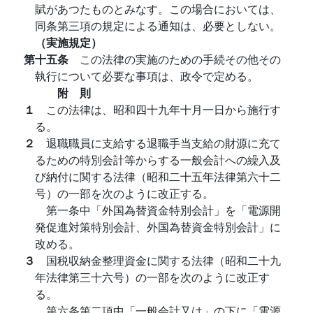
賦があつたものとみなす。この場合においては、
同条第三項の規定による通知は、必要としない。
（実施規定）
第十五条
この法律の実施のための手続その他その
執行について必要な事項は、政令で定める。
附 則
１
この法律は、昭和四十九年十月一日から施行す
る。
２
退職職員に支給する退職手当支給の財源に充て
るための特別会計等からする一般会計への繰入及
び納付に関する法律（昭和二十五年法律第六十二
号）の一部を次のように改正する。
第一条中「外国為替資金特別会計」を「電源開
発促進対策特別会計、外国為替資金特別会計」に
改める。
３
国税収納金整理資金に関する法律（昭和二十九
年法律第三十六号）の一部を次のように改正す
る。
第六条第二項中「一般会計又は」の下に「電源