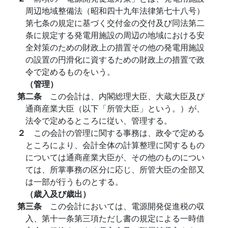
周辺地域整備法（昭和四十九年法律第七十八号）
第七条の規定に基づく交付金の交付及び同法第二
条に規定する発電用施設の周辺の地域における安
全対策のための財政上の措置その他の発電用施設
の設置の円滑化に資するための財政上の措置で政
令で定めるものをいう。
（管理）
第二条
この会計は、内閣総理大臣、大蔵大臣及び
通商産業大臣（以下「所管大臣」という。）が、
法令で定めるところに従い、管理する。
２
この会計の管理に関する事務は、政令で定める
ところにより、会計全体の計算整理に関するもの
については通商産業大臣が、その他のものについ
ては、所掌事務の区分に応じ、所管大臣の全部又
は一部が行うものとする。
（歳入及び歳出）
第三条
この会計においては、電源開発促進税の収
入、第十一条第三項ただし書の規定による一時借