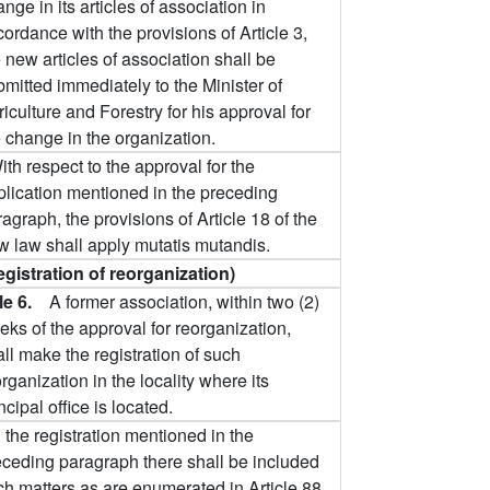
nge in its articles of association in
ordance with the provisions of Article 3,
 new articles of association shall be
mitted immediately to the Minister of
iculture and Forestry for his approval for
e change in the organization.
ith respect to the approval for the
plication mentioned in the preceding
agraph, the provisions of Article 18 of the
w law shall apply mutatis mutandis.
egistration of reorganization)
cle 6.
A former association, within two (2)
ks of the approval for reorganization,
ll make the registration of such
rganization in the locality where its
ncipal office is located.
n the registration mentioned in the
eceding paragraph there shall be included
ch matters as are enumerated in Article 88