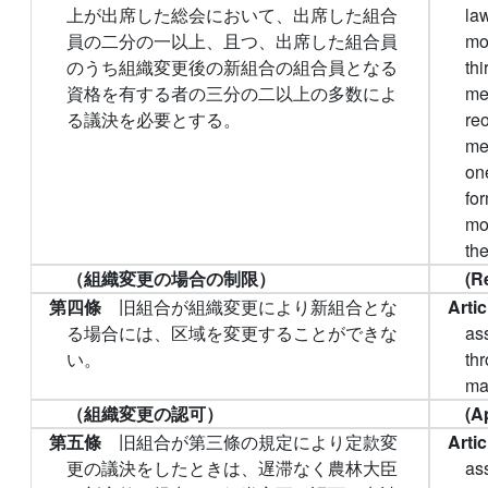
上が出席した総会において、出席した組合
law
員の二分の一以上、且つ、出席した組合員
mo
のうち組織変更後の新組合の組合員となる
th
資格を有する者の三分の二以上の多数によ
me
る議決を必要とする。
re
me
one
for
mo
the
（組織変更の場合の制限）
(R
第四條
旧組合が組織変更により新組合とな
Arti
る場合には、区域を変更することができな
as
い。
th
mad
（組織変更の認可）
(A
第五條
旧組合が第三條の規定により定款変
Arti
更の議決をしたときは、遅滞なく農林大臣
as