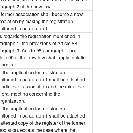
ragraph 2 of the new law.
 former association shall become a new
sociation by making the registration
ntioned in paragraph 1.
s regards the registration mentioned in
agraph 1, the provisions of Article 88
ragraph 3, Article 98 paragraph 1 and
icle 99 of the new law shall apply mutatis
tandis.
o the application for registration
ntioned in paragraph 1 shall be attached
 articles of association and the minutes of
neral meeting concerning the
organization.
o the application for registration
ntioned in paragraph 1 shall be attached
attested copy of the register of the former
sociation, except the case where the