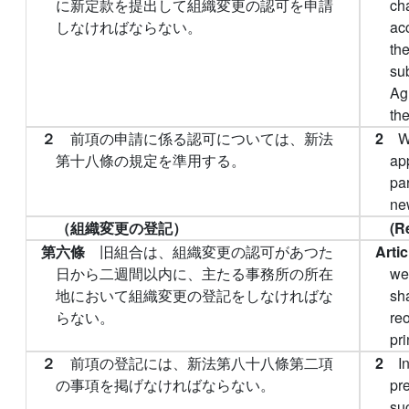
に新定款を提出して組織変更の認可を申請
cha
しなければならない。
acc
the
sub
Agr
th
２
前項の申請に係る認可については、新法
2
W
第十八條の規定を準用する。
ap
par
ne
（組織変更の登記）
(R
第六條
旧組合は、組織変更の認可があつた
Arti
日から二週間以内に、主たる事務所の所在
wee
地において組織変更の登記をしなければな
sha
らない。
reo
pri
２
前項の登記には、新法第八十八條第二項
2
I
の事項を掲げなければならない。
pr
su