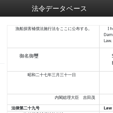
法令データベース
漁船損害補償法施行法をここに公布する。
I 
Dama
Law.
御名御璽
昭和二十七年三月三十一日
内閣総理大臣 吉田茂
法律第二十九号
Law 