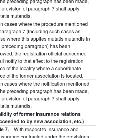
 the preceding paragraph has been made,
 provision of paragraph 7 shall apply
tatis mutandis.
In cases where the procedure mentioned
 paragraph 7 (including such cases as
ose where this applies mutatis mutandis in
e preceding paragraph) has been
lowed, the registration official concerned
ll notify to that effect to the registration
ice of the locality where a subordinate
ice of the former association is located.
In cases where the notification mentioned
 the preceding paragraph has been made,
 provision of paragraph 7 shall apply
tatis mutandis.
alidity of former insurance relations
cceeded to by new association, etc.)
cle 7.
With respect to insurance and
insurance contracted under the provisions