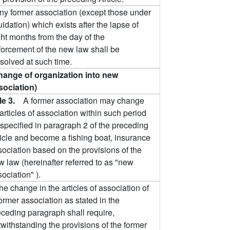
ny former association (except those under
uidation) which exists after the lapse of
ght months from the day of the
forcement of the new law shall be
solved at such time.
hange of organization into new
sociation)
cle 3.
A former association may change
 articles of association within such period
 specified in paragraph 2 of the preceding
ticle and become a fishing boat, insurance
sociation based on the provisions of the
w law (hereinafter referred to as "new
ociation" ).
he change in the articles of association of
ormer association as stated in the
eceding paragraph shall require,
withstanding the provisions of the former