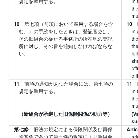
規定を準用する。
in
the
mu
10
第七項（前項において準用する場合を含
10
む。）の手続をしたときは、登記官吏は、
in
その旧組合の従たる事務所の所在地の登記
th
所に対し、その旨を通知しなければならな
th
い。
fol
sha
off
off
11
前項の通知があつた場合には、第七項の
11
規定を準用する。
in
the
mu
（新組合が承継した旧保険関係の効力等）
(V
su
第七條
旧法の規定による保険関係及び再保
Arti
険関係であつて第三條の規定により新組合
re