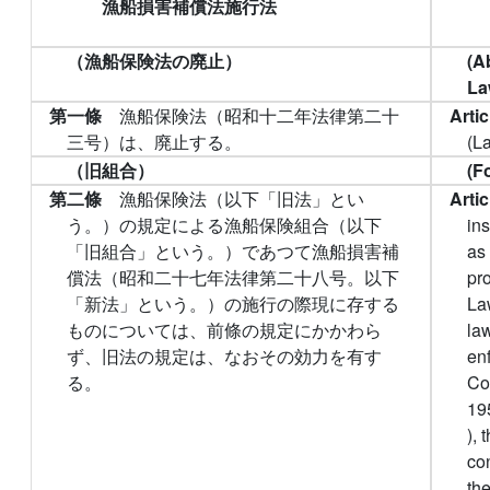
漁船損害補償法施行法
（漁船保険法の廃止）
(A
La
第一條
漁船保険法（昭和十二年法律第二十
Arti
三号）は、廃止する。
(L
（旧組合）
(F
第二條
漁船保険法（以下「旧法」とい
Arti
う。）の規定による漁船保険組合（以下
ins
「旧組合」という。）であつて漁船損害補
as 
償法（昭和二十七年法律第二十八号。以下
pr
「新法」という。）の施行の際現に存する
Law
ものについては、前條の規定にかかわら
law
ず、旧法の規定は、なおその効力を有す
en
る。
Co
195
), 
con
the