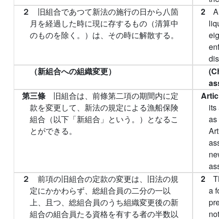
２
旧組合であつて新法の施行の日から八箇
2
A
月を経過した時に現に存するもの（清算中
liq
のものを除く。）は、その時に解散する。
ei
en
dis
（新組合への組織変更）
(C
as
第三條
旧組合は、前條第二項の期間内に定
Arti
款を変更して、新法の規定による漁船保険
its
組合（以下「新組合」という。）となるこ
as
とができる。
Ar
as
ne
ass
２
前項の旧組合の定款の変更は、旧法の規
2
T
定にかかわらず、総組合員の二分の一以
a f
上、且つ、総組合員のうち組織変更後の新
pr
組合の組合員たる資格を有する者の半数以
not