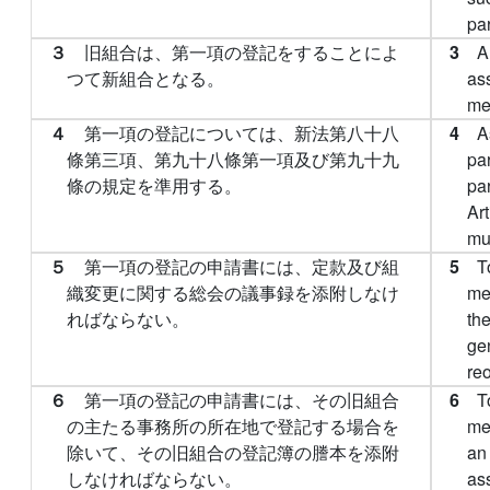
pa
３
旧組合は、第一項の登記をすることによ
3
A
つて新組合となる。
as
me
４
第一項の登記については、新法第八十八
4
A
條第三項、第九十八條第一項及び第九十九
par
條の規定を準用する。
pa
Art
mu
５
第一項の登記の申請書には、定款及び組
5
T
織変更に関する総会の議事録を添附しなけ
me
ればならない。
the
ge
re
６
第一項の登記の申請書には、その旧組合
6
T
の主たる事務所の所在地で登記する場合を
me
除いて、その旧組合の登記簿の謄本を添附
an 
しなければならない。
as