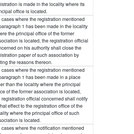
istration is made in the locality where its
ncipal office is located.
n cases where the registration mentioned
 paragraph 1 has been made in the locality
re the principal office of the former
ociation is located, the registration official
cerned on his authority shall close the
istration paper of such association by
ting the reasons thereon.
n cases where the registration mentioned
 paragraph 1 has been made in a place
er than the locality where the principal
ice of the former association is located,
 registration official concerned shall notify
that effect to the registration office of the
ality where the principal office of such
ociation is located.
n cases where the notification mentioned