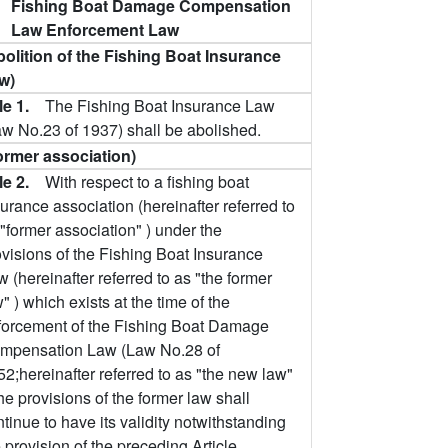
Fishing Boat Damage Compensation
Law Enforcement Law
bolition of the Fishing Boat Insurance
w)
cle 1.
The Fishing Boat Insurance Law
aw No.23 of 1937) shall be abolished.
ormer association)
cle 2.
With respect to a fishing boat
urance association (hereinafter referred to
"former association" ) under the
ovisions of the Fishing Boat Insurance
 (hereinafter referred to as "the former
" ) which exists at the time of the
forcement of the Fishing Boat Damage
mpensation Law (Law No.28 of
2;hereinafter referred to as "the new law"
the provisions of the former law shall
tinue to have its validity notwithstanding
 provision of the preceding Article.