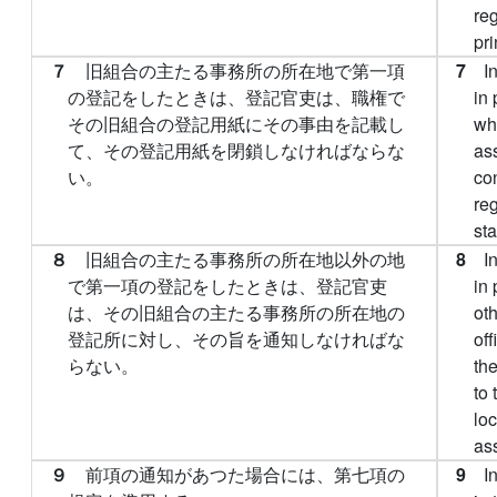
reg
pri
７
旧組合の主たる事務所の所在地で第一項
7
I
の登記をしたときは、登記官吏は、職権で
in
その旧組合の登記用紙にその事由を記載し
whe
て、その登記用紙を閉鎖しなければならな
ass
い。
con
reg
sta
８
旧組合の主たる事務所の所在地以外の地
8
I
で第一項の登記をしたときは、登記官吏
in
は、その旧組合の主たる事務所の所在地の
oth
登記所に対し、その旨を通知しなければな
off
らない。
the
to 
loc
ass
９
前項の通知があつた場合には、第七項の
9
I