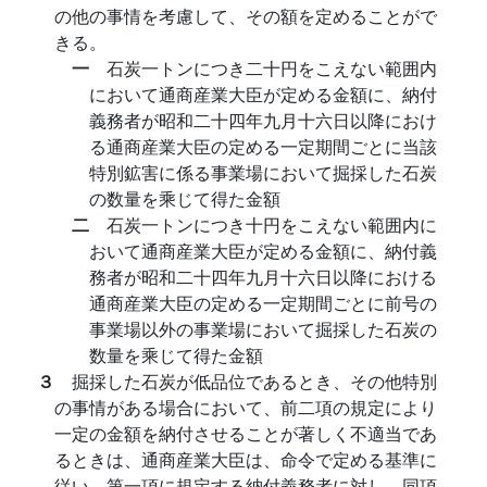
の他の事情を考慮して、その額を定めることがで
きる。
一
石炭一トンにつき二十円をこえない範囲内
において通商産業大臣が定める金額に、納付
義務者が昭和二十四年九月十六日以降におけ
る通商産業大臣の定める一定期間ごとに当該
特別鉱害に係る事業場において掘採した石炭
の数量を乘じて得た金額
二
石炭一トンにつき十円をこえない範囲内に
おいて通商産業大臣が定める金額に、納付義
務者が昭和二十四年九月十六日以降における
通商産業大臣の定める一定期間ごとに前号の
事業場以外の事業場において掘採した石炭の
数量を乘じて得た金額
３
掘採した石炭が低品位であるとき、その他特別
の事情がある場合において、前二項の規定により
一定の金額を納付させることが著しく不適当であ
るときは、通商産業大臣は、命令で定める基準に
従い、第一項に規定する納付義務者に対し、同項