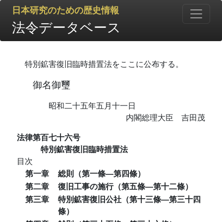
日本研究のための歴史情報
法令データベース
特別鉱害復旧臨時措置法をここに公布する。
御名御璽
昭和二十五年五月十一日
内閣総理大臣 吉田茂
法律第百七十六号
特別鉱害復旧臨時措置法
目次
第一章
総則（第一條―第四條）
第二章
復旧工事の施行（第五條―第十二條）
第三章
特別鉱害復旧公社（第十三條―第三十四
條）