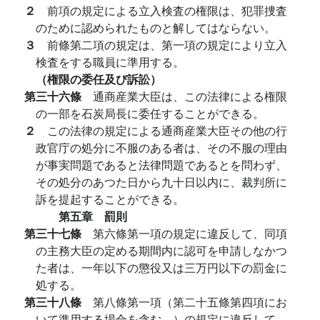
２
前項の規定による立入検査の権限は、犯罪捜査
のために認められたものと解してはならない。
３
前條第二項の規定は、第一項の規定により立入
検査をする職員に準用する。
（権限の委任及び訴訟）
第三十六條
通商産業大臣は、この法律による権限
の一部を石炭局長に委任することができる。
２
この法律の規定による通商産業大臣その他の行
政官庁の処分に不服のある者は、その不服の理由
が事実問題であると法律問題であるとを問わず、
その処分のあつた日から九十日以内に、裁判所に
訴を提起することができる。
第五章 罰則
第三十七條
第六條第一項の規定に違反して、同項
の主務大臣の定める期間内に認可を申請しなかつ
た者は、一年以下の懲役又は三万円以下の罰金に
処する。
第三十八條
第八條第一項（第二十五條第四項にお
いて準用する場合を含む。）の規定に違反して、