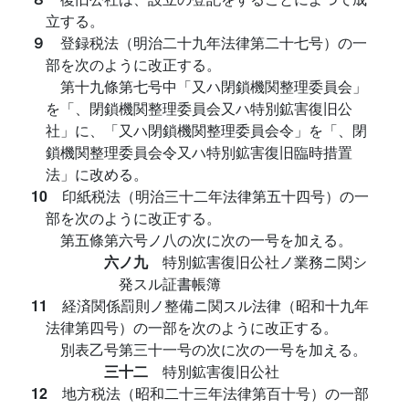
立する。
９
登録税法（明治二十九年法律第二十七号）の一
部を次のように改正する。
第十九條第七号中「又ハ閉鎖機関整理委員会」
を「、閉鎖機関整理委員会又ハ特別鉱害復旧公
社」に、「又ハ閉鎖機関整理委員会令」を「、閉
鎖機関整理委員会令又ハ特別鉱害復旧臨時措置
法」に改める。
10
印紙税法（明治三十二年法律第五十四号）の一
部を次のように改正する。
第五條第六号ノ八の次に次の一号を加える。
六ノ九
特別鉱害復旧公社ノ業務ニ関シ
発スル証書帳簿
11
経済関係罰則ノ整備ニ関スル法律（昭和十九年
法律第四号）の一部を次のように改正する。
別表乙号第三十一号の次に次の一号を加える。
三十二
特別鉱害復旧公社
12
地方税法（昭和二十三年法律第百十号）の一部