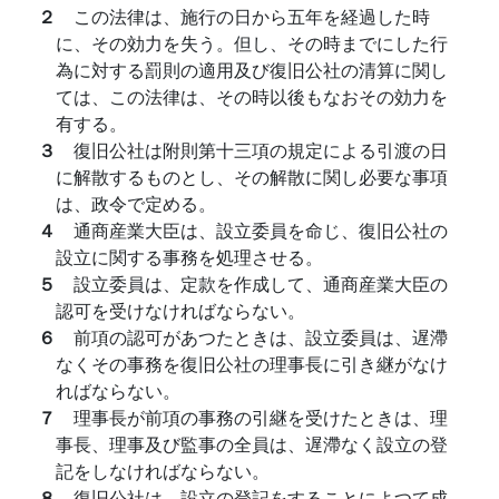
２
この法律は、施行の日から五年を経過した時
に、その効力を失う。但し、その時までにした行
為に対する罰則の適用及び復旧公社の清算に関し
ては、この法律は、その時以後もなおその効力を
有する。
３
復旧公社は附則第十三項の規定による引渡の日
に解散するものとし、その解散に関し必要な事項
は、政令で定める。
４
通商産業大臣は、設立委員を命じ、復旧公社の
設立に関する事務を処理させる。
５
設立委員は、定款を作成して、通商産業大臣の
認可を受けなければならない。
６
前項の認可があつたときは、設立委員は、遅滯
なくその事務を復旧公社の理事長に引き継がなけ
ればならない。
７
理事長が前項の事務の引継を受けたときは、理
事長、理事及び監事の全員は、遅滯なく設立の登
記をしなければならない。
８
復旧公社は、設立の登記をすることによつて成