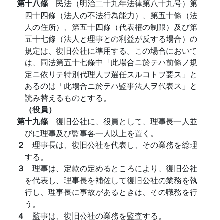
第十八條
民法（明治二十九年法律第八十九号）第
四十四條（法人の不法行為能力）、第五十條（法
人の住所）、第五十四條（代表権の制限）及び第
五十七條（法人と理事との利益が反する場合）の
規定は、復旧公社に準用する。この場合において
は、同法第五十七條中「此場合ニ於テハ前條ノ規
定ニ依リテ特別代理人ヲ選任スルコトヲ要ス」と
あるのは「此場合ニ於テハ監事法人ヲ代表ス」と
読み替えるものとする。
（役員）
第十九條
復旧公社に、役員として、理事長一人並
びに理事及び監事各一人以上を置く。
２
理事長は、復旧公社を代表し、その業務を総理
する。
３
理事は、定款の定めるところにより、復旧公社
を代表し、理事長を補佐して復旧公社の業務を執
行し、理事長に事故があるときは、その職務を行
う。
４
監事は、復旧公社の業務を監査する。