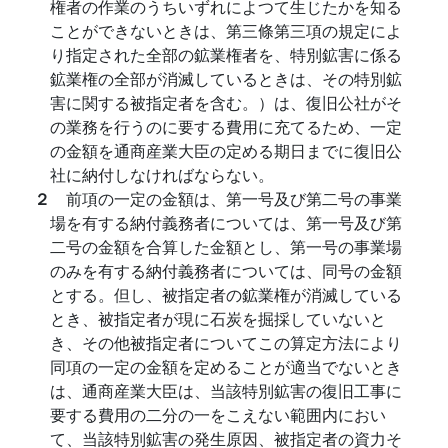
権者の作業のうちいずれによつて生じたかを知る
ことができないときは、第三條第三項の規定によ
り指定された全部の鉱業権者を、特別鉱害に係る
鉱業権の全部が消滅しているときは、その特別鉱
害に関する被指定者を含む。）は、復旧公社がそ
の業務を行うのに要する費用に充てるため、一定
の金額を通商産業大臣の定める期日までに復旧公
社に納付しなければならない。
２
前項の一定の金額は、第一号及び第二号の事業
場を有する納付義務者については、第一号及び第
二号の金額を合算した金額とし、第一号の事業場
のみを有する納付義務者については、同号の金額
とする。但し、被指定者の鉱業権が消滅している
とき、被指定者が現に石炭を掘採していないと
き、その他被指定者についてこの算定方法により
同項の一定の金額を定めることが適当でないとき
は、通商産業大臣は、当該特別鉱害の復旧工事に
要する費用の二分の一をこえない範囲内におい
て、当該特別鉱害の発生原因、被指定者の資力そ