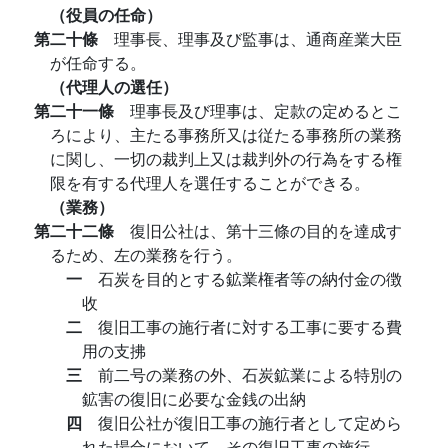
（役員の任命）
第二十條
理事長、理事及び監事は、通商産業大臣
が任命する。
（代理人の選任）
第二十一條
理事長及び理事は、定款の定めるとこ
ろにより、主たる事務所又は従たる事務所の業務
に関し、一切の裁判上又は裁判外の行為をする権
限を有する代理人を選任することができる。
（業務）
第二十二條
復旧公社は、第十三條の目的を達成す
るため、左の業務を行う。
一
石炭を目的とする鉱業権者等の納付金の徴
收
二
復旧工事の施行者に対する工事に要する費
用の支拂
三
前二号の業務の外、石炭鉱業による特別の
鉱害の復旧に必要な金銭の出納
四
復旧公社が復旧工事の施行者として定めら
れた場合において、その復旧工事の施行