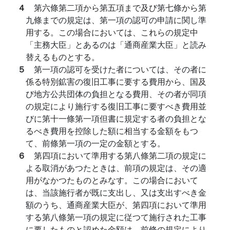
４
第六條第二項から第五項まで及び第七條から第
九條までの規定は、第一項の認可の申請に関し準
用する。この場合においては、これらの規定中
「主務大臣」とあるのは「通商産業大臣」と読み
替えるものとする。
５
第一項の認可を受けた者については、その者に
係る特別鉱害の復旧工事に要する費用から、国及
び地方公共団体の負担となる費用、その者が同項
の規定により施行する復旧工事に要すべき費用並
びに第十一條第一項但書に規定する者の負担とな
るべき費用を控除した額に相当する金額をもつ
て、前條第一項の一定の金額とする。
６
第四項において準用する第八條第二項の規定に
よる取消があつたときは、前項の規定は、その適
用がなかつたものとみなす。この場合において
は、当該施行者が既に支出し、又は支出すべき金
額のうち、通商産業大臣が、第四項において準用
する第八條第一項の規定に従つて施行された工事
に要したものと認めた金額は、前條の規定により