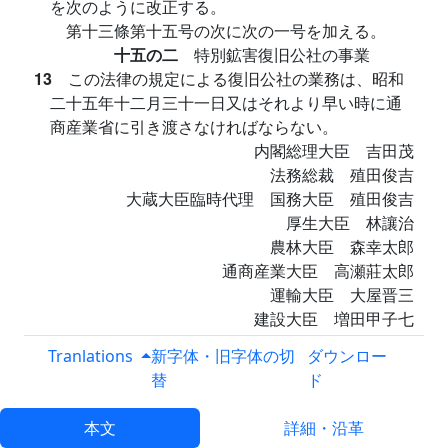
を次のように改正する。
第十三條第十五号の次に次の一号を加える。
十五の二
特別鉱害復旧公社の事業
13
この法律の規定による復旧公社の業務は、昭和
二十五年十二月三十一日又はそれより早い時に通
商産業省に引き渡さなければならない。
内閣総理大臣 吉田茂
法務総裁 殖田俊吉
大蔵大臣臨時代理 国務大臣 殖田俊吉
厚生大臣 林讓治
農林大臣 森幸太郎
通商産業大臣 高瀬莊太郎
運輸大臣 大屋晋三
建設大臣 増田甲子七
経済安定本部総裁 吉田茂
Tranlations
新字体・旧字体の切
ダウンロー
替
ド
本文
詳細・沿革