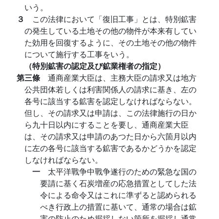
いう。
３
この法律において「復旧工事」とは、特別鉱害
の発生している土地その他の物件が本来有してい
た効用を回復するように、その土地その他の物件
について施行する工事をいう。
（特別鉱害の認定及び鉱業権者の指定）
第三條
通商産業大臣は、主務大臣の請求又は地方
公共団体若しくは利害関係人の請求に基き、左の
各号に該当する鉱害を認定しなければならない。
但し、その請求又は申請は、この法律施行の日か
ら九十日以内にすることを要し、通商産業大臣
は、その請求又は申請のあつた日から六箇月以内
に左の各号に該当する鉱害であるかどうかを認定
しなければならない。
一
太平洋戰争中戰争遂行のための緊急な国の
要請に基く石炭増産の応急措置としてした法
令による命令又はこれに準ずると認められる
べき行政上の措置に基いて、通常の場合は鉱
害の防止のため掘採しない箇所を掘採し通常