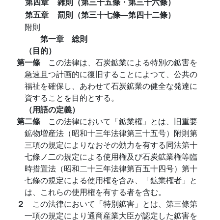
第四章
雑則（第三十五條・第三十六條）
第五章
罰則（第三十七條―第四十二條）
附則
第一章 総則
（目的）
第一條
この法律は、石炭鉱業による特別の鉱害を
急速且つ計画的に復旧することによつて、公共の
福祉を確保し、あわせて石炭鉱業の健全な発達に
資することを目的とする。
（用語の定義）
第二條
この法律において「鉱業権」とは、旧重要
鉱物増産法（昭和十三年法律第三十五号）附則第
三項の規定によりなおその効力を有する同法第十
七條ノ二の規定による使用権及び石炭鉱業権等臨
時措置法（昭和二十三年法律第百五十四号）第十
七條の規定による使用権を含み、「鉱業権者」と
は、これらの使用権を有する者を含む。
２
この法律において「特別鉱害」とは、第三條第
一項の規定により通商産業大臣が認定した鉱害を