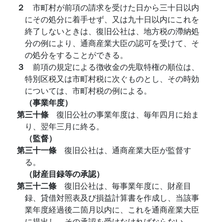
２
市町村が前項の請求を受けた日から三十日以内
にその処分に着手せず、又は九十日以内にこれを
終了しないときは、復旧公社は、地方税の滯納処
分の例により、通商産業大臣の認可を受けて、そ
の処分をすることができる。
３
前項の規定による徴收金の先取特権の順位は、
特別区税又は市町村税に次ぐものとし、その時効
については、市町村税の例による。
（事業年度）
第三十條
復旧公社の事業年度は、毎年四月に始ま
り、翌年三月に終る。
（監督）
第三十一條
復旧公社は、通商産業大臣が監督す
る。
（財産目録等の承認）
第三十二條
復旧公社は、毎事業年度に、財産目
録、貸借対照表及び損益計算書を作成し、当該事
業年度経過後二箇月以内に、これを通商産業大臣
に提出し、その承認を受けなければならない。