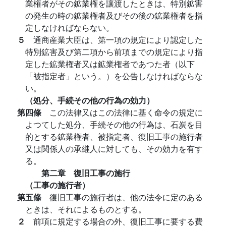
業権者がその鉱業権を讓渡したときは、特別鉱害
の発生の時の鉱業権者及びその後の鉱業権者を指
定しなければならない。
５
通商産業大臣は、第一項の規定により認定した
特別鉱害及び第二項から前項までの規定により指
定した鉱業権者又は鉱業権者であつた者（以下
「被指定者」という。）を公告しなければならな
い。
（処分、手続その他の行為の効力）
第四條
この法律又はこの法律に基く命令の規定に
よつてした処分、手続その他の行為は、石炭を目
的とする鉱業権者、被指定者、復旧工事の施行者
又は関係人の承継人に対しても、その効力を有す
る。
第二章 復旧工事の施行
（工事の施行者）
第五條
復旧工事の施行者は、他の法令に定のある
ときは、それによるものとする。
２
前項に規定する場合の外、復旧工事に要する費