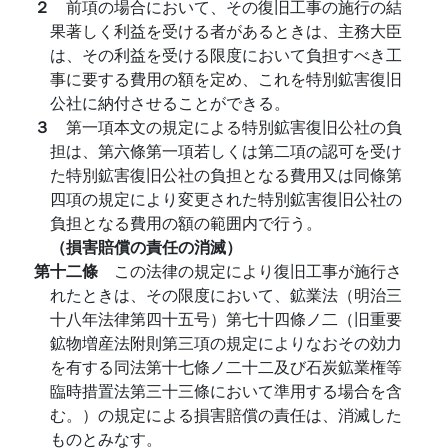
２
前項の場合において、その復旧工事の施行の結
果著しく利益を受ける者があるときは、主務大臣
は、その利益を受ける限度において負担すべき工
事に要する費用の額を定め、これを特別鉱害復旧
公社に納付させることができる。
３
第一項本文の規定による特別鉱害復旧公社の負
担は、第六條第一項若しくは第二項の認可を受け
た特別鉱害復旧公社の負担となる費用又は同條第
四項の規定により変更された特別鉱害復旧公社の
負担となる費用の額の範囲内で行う。
（損害賠償の責任の消滅）
第十二條
この法律の規定により復旧工事が施行さ
れたときは、その限度において、鉱業法（明治三
十八年法律第四十五号）第七十四條ノ二（旧重要
鉱物増産法附則第三項の規定によりなおその効力
を有する同法第十七條ノ二十二及び石炭鉱業権等
臨時措置法第三十三條において準用する場合を含
む。）の規定による損害賠償の責任は、消滅した
ものとみなす。