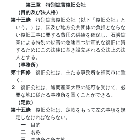
第三章 特別鉱害復旧公社
（目的及び法人格）
第十三條
特別鉱害復旧公社（以下「復旧公社」と
いう。）は、国及び地方公共団体の負担とならな
い復旧工事に要する費用の供給を確保し、石炭鉱
業による特別の鉱害の急速且つ計画的な復旧に資
するためにこの法律に基き設立される公法上の法
人とする。
（事務所）
第十四條
復旧公社は、主たる事務所を福岡市に置
く。
２
復旧公社は、通商産業大臣の認可を受けて、必
要な地に従たる事務所を置くことができる。
（定款）
第十五條
復旧公社は、定款をもって左の事項を規
定しなければならない。
一
目的
二
名称
三
事務所の所在地