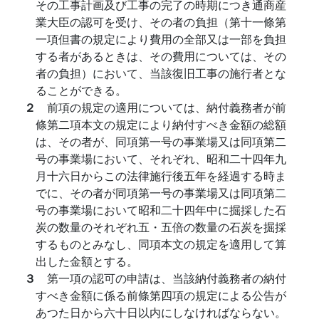
その工事計画及び工事の完了の時期につき通商産
業大臣の認可を受け、その者の負担（第十一條第
一項但書の規定により費用の全部又は一部を負担
する者があるときは、その費用については、その
者の負担）において、当該復旧工事の施行者とな
ることができる。
２
前項の規定の適用については、納付義務者が前
條第二項本文の規定により納付すべき金額の総額
は、その者が、同項第一号の事業場又は同項第二
号の事業場において、それぞれ、昭和二十四年九
月十六日からこの法律施行後五年を経過する時ま
でに、その者が同項第一号の事業場又は同項第二
号の事業場において昭和二十四年中に掘採した石
炭の数量のそれぞれ五・五倍の数量の石炭を掘採
するものとみなし、同項本文の規定を適用して算
出した金額とする。
３
第一項の認可の申請は、当該納付義務者の納付
すべき金額に係る前條第四項の規定による公告が
あつた日から六十日以内にしなければならない。