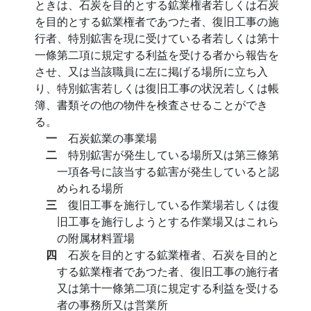
ときは、石炭を目的とする鉱業権者若しくは石炭
を目的とする鉱業権者であつた者、復旧工事の施
行者、特別鉱害を現に受けている者若しくは第十
一條第二項に規定する利益を受ける者から報告を
させ、又は当該職員に左に掲げる場所に立ち入
り、特別鉱害若しくは復旧工事の状況若しくは帳
簿、書類その他の物件を検査させることができ
る。
一
石炭鉱業の事業場
二
特別鉱害が発生している場所又は第三條第
一項各号に該当する鉱害が発生していると認
められる場所
三
復旧工事を施行している作業場若しくは復
旧工事を施行しようとする作業場又はこれら
の附属材料置場
四
石炭を目的とする鉱業権者、石炭を目的と
する鉱業権者であつた者、復旧工事の施行者
又は第十一條第二項に規定する利益を受ける
者の事務所又は営業所