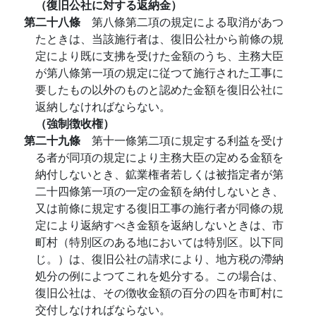
（復旧公社に対する返納金）
第二十八條
第八條第二項の規定による取消があつ
たときは、当該施行者は、復旧公社から前條の規
定により既に支拂を受けた金額のうち、主務大臣
が第八條第一項の規定に従つて施行された工事に
要したもの以外のものと認めた金額を復旧公社に
返納しなければならない。
（強制徴收権）
第二十九條
第十一條第二項に規定する利益を受け
る者が同項の規定により主務大臣の定める金額を
納付しないとき、鉱業権者若しくは被指定者が第
二十四條第一項の一定の金額を納付しないとき、
又は前條に規定する復旧工事の施行者が同條の規
定により返納すべき金額を返納しないときは、市
町村（特別区のある地においては特別区。以下同
じ。）は、復旧公社の請求により、地方税の滯納
処分の例によつてこれを処分する。この場合は、
復旧公社は、その徴收金額の百分の四を市町村に
交付しなければならない。