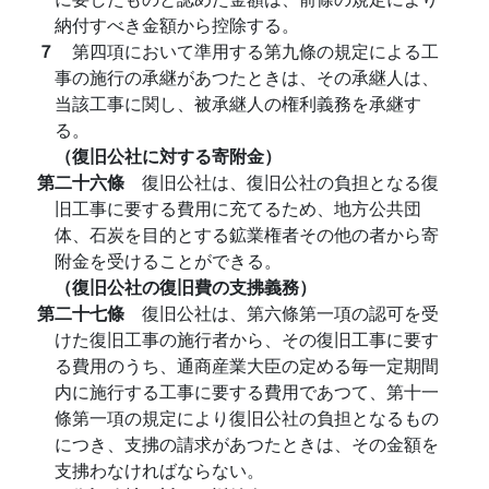
納付すべき金額から控除する。
７
第四項において準用する第九條の規定による工
事の施行の承継があつたときは、その承継人は、
当該工事に関し、被承継人の権利義務を承継す
る。
（復旧公社に対する寄附金）
第二十六條
復旧公社は、復旧公社の負担となる復
旧工事に要する費用に充てるため、地方公共団
体、石炭を目的とする鉱業権者その他の者から寄
附金を受けることができる。
（復旧公社の復旧費の支拂義務）
第二十七條
復旧公社は、第六條第一項の認可を受
けた復旧工事の施行者から、その復旧工事に要す
る費用のうち、通商産業大臣の定める毎一定期間
内に施行する工事に要する費用であつて、第十一
條第一項の規定により復旧公社の負担となるもの
につき、支拂の請求があつたときは、その金額を
支拂わなければならない。