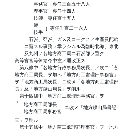
事務官 專任三百五十八人
理事官 專任十四人
技師 專任百十五人
屬
專任千百二十六人
技手
石炭、亞炭、ガス及コークスノ生產及配給
ニ關スル事務ヲ掌ラシムル爲臨時北海、東北
及九州ノ各地方商工局ニ石炭部ヲ置ク
高等官官等俸給令中左ノ通改正ス
第八條中「各地方行政事務局次長」ノ次ニ「各
地方商工局長」ヲ加ヘ「地方商工處理部事務官」
ヲ「地方商工局次長」ニ改メ「各地方商工處理部
長」及「地方鑛山局長」ヲ削ル
第十四條中「地方商工處理部事務官」ヲ
「
地方商工局部長
ニ改メ「地方鑛山局書記
地方商工局事務官
」
官」ヲ削ル
第十五條中「地方商工處理部理事官」ヲ「地方