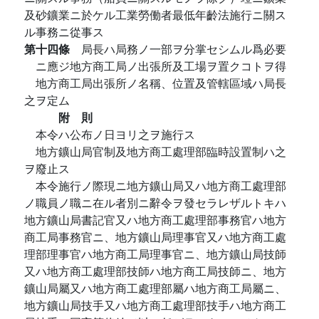
及砂鑛業ニ於ケル工業勞働者最低年齡法施行ニ關ス
ル事務ニ從事ス
第十四條
局長ハ局務ノ一部ヲ分掌セシムル爲必要
ニ應ジ地方商工局ノ出張所及工場ヲ置クコトヲ得
地方商工局出張所ノ名稱、位置及管轄區域ハ局長
之ヲ定ム
附 則
本令ハ公布ノ日ヨリ之ヲ施行ス
地方鑛山局官制及地方商工處理部臨時設置制ハ之
ヲ廢止ス
本令施行ノ際現ニ地方鑛山局又ハ地方商工處理部
ノ職員ノ職ニ在ル者別ニ辭令ヲ發セラレザルトキハ
地方鑛山局書記官又ハ地方商工處理部事務官ハ地方
商工局事務官ニ、地方鑛山局理事官又ハ地方商工處
理部理事官ハ地方商工局理事官ニ、地方鑛山局技師
又ハ地方商工處理部技師ハ地方商工局技師ニ、地方
鑛山局屬又ハ地方商工處理部屬ハ地方商工局屬ニ、
地方鑛山局技手又ハ地方商工處理部技手ハ地方商工