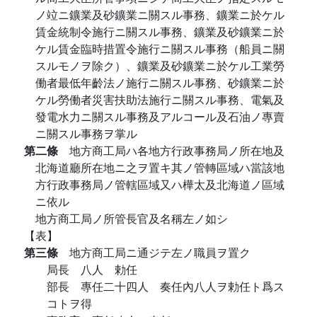
ノ竝ニ鑛業及砂鑛業ニ關スル事務、鑛業ニ於ケル
賃金統制令施行ニ關スル事務、鑛業及砂鑛業ニ於
ケル賃金臨時措置令施行ニ關スル事務（船員ニ關
スルモノヲ除ク）、鑛業及砂鑛業ニ於ケル工業勞
働者最低年齡法ノ施行ニ關スル事務、砂鑛業ニ於
ケル勞働者災害扶助法施行ニ關スル事務、電氣及
發電水力ニ關スル事務及アルコール及石油ノ專賣
ニ關スル事務ヲ掌ル
第二條
地方商工局ハ各地方行政事務局ノ所在地及
北海道廳所在地ニ之ヲ置キ其ノ管轉區域ハ當該地
方行政事務局ノ管轄區域又ハ樺太及北海道ノ區域
ニ依ル
地方商工局ノ所管長官及名稱左ノ如シ
【表】
第三條
地方商工局ニ通ジテ左ノ職員ヲ置ク
局長 八人 勅任
部長 專任二十四人 奏任內八人ヲ勅任ト爲ス
コトヲ得