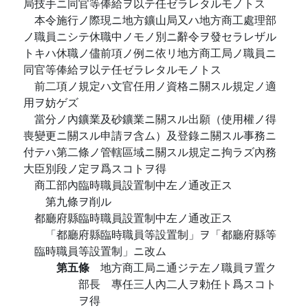
局技手ニ同官等俸給ヲ以テ任ゼラレタルモノトス
本令施行ノ際現ニ地方鑛山局又ハ地方商工處理部
ノ職員ニシテ休職中ノモノ別ニ辭令ヲ發セラレザル
トキハ休職ノ儘前項ノ例ニ依リ地方商工局ノ職員ニ
同官等俸給ヲ以テ任ゼラレタルモノトス
前二項ノ規定ハ文官任用ノ資格ニ關スル規定ノ適
用ヲ妨ゲズ
當分ノ內鑛業及砂鑛業ニ關スル出願（使用權ノ得
喪變更ニ關スル申請ヲ含ム）及登錄ニ關スル事務ニ
付テハ第二條ノ管轄區域ニ關スル規定ニ拘ラズ內務
大臣別段ノ定ヲ爲スコトヲ得
商工部內臨時職員設置制中左ノ通改正ス
第九條ヲ削ル
都廳府縣臨時職員設置制中左ノ通改正ス
「都廳府縣臨時職員等設置制」ヲ「都廳府縣等
臨時職員等設置制」ニ改ム
第五條
地方商工局ニ通ジテ左ノ職員ヲ置ク
部長 專任三人內二人ヲ勅任ト爲スコト
ヲ得