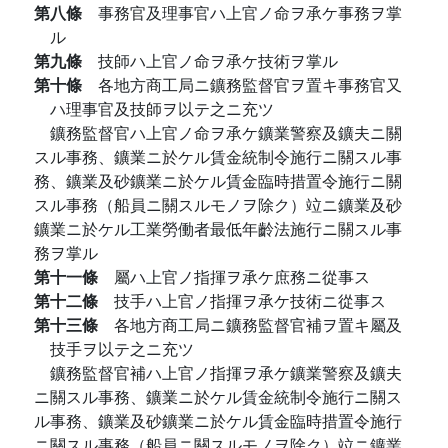
第八條
事務官及理事官ハ上官ノ命ヲ承ケ事務ヲ掌
ル
第九條
技師ハ上官ノ命ヲ承ケ技術ヲ掌ル
第十條
各地方商工局ニ鑛務監督官ヲ置キ事務官又
ハ理事官及技師ヲ以テ之ニ充ツ
鑛務監督官ハ上官ノ命ヲ承ケ鑛業警察及鑛夫ニ關
スル事務、鑛業ニ於ケル賃金統制令施行ニ關スル事
務、鑛業及砂鑛業ニ於ケル賃金臨時措置令施行ニ關
スル事務（船員ニ關スルモノヲ除ク）竝ニ鑛業及砂
鑛業ニ於ケル工業勞働者最低年齡法施行ニ關スル事
務ヲ掌ル
第十一條
屬ハ上官ノ指揮ヲ承ケ庶務ニ從事ス
第十二條
技手ハ上官ノ指揮ヲ承ケ技術ニ從事ス
第十三條
各地方商工局ニ鑛務監督官補ヲ置キ屬及
技手ヲ以テ之ニ充ツ
鑛務監督官補ハ上官ノ指揮ヲ承ケ鑛業警察及鑛夫
ニ關スル事務、鑛業ニ於ケル賃金統制令施行ニ關ス
ル事務、鑛業及砂鑛業ニ於ケル賃金臨時措置令施行
ニ關スル事務（船員ニ關スルモノヲ除ク）竝ニ鑛業