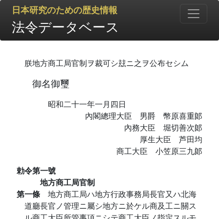
日本研究のための歴史情報
法令データベース
朕地方商工局官制ヲ裁可シ玆ニ之ヲ公布セシム
御名御璽
昭和二十一年一月四日
內閣總理大臣 男爵 幣原喜重郞
內務大臣 堀切善次郞
厚生大臣 芦田均
商工大臣 小笠原三九郞
勅令第一號
地方商工局官制
第一條
地方商工局ハ地方行政事務局長官又ハ北海
道廳長官ノ管理ニ屬シ地方ニ於ケル商及工ニ關ス
ル商工大臣所管事項ニシテ商工大臣ノ指定スルモ