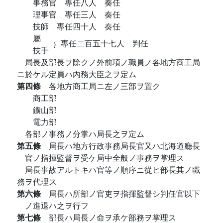
事務官 專任八人 奏任
理事官 專任三人 奏任
技師 專任四十人 奏任
屬
專任二百五十七人 判任
技手
局長及部長ヲ除クノ外前項ノ職員ノ各地方商工局
ニ於ケル定員ハ內務大臣之ヲ定ム
第四條
各地方商工局ニ左ノ三部ヲ置ク
商工部
鑛山部
電力部
各部ノ事務ノ分掌ハ局長之ヲ定ム
第五條
局長ハ地方行政事務局長官又ハ北海道廳長
官ノ指揮監督ヲ受ケ局中全般ノ事務ヲ掌理ス
局長事故アルトキハ官等ノ順序ニ從ヒ部長其ノ職
務ヲ代理ス
第六條
局長ハ所部ノ官吏ヲ指揮監督シ判任官以下
ノ進退ハ之ヲ行フ
第七條
部長ハ局長ノ命ヲ承ケ部務ヲ掌理ス