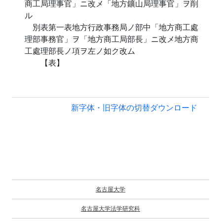
商工局理事官」ニ改メ「地方鑛山局理事官」ヲ削
ル
別表第一表地方行政事務局ノ部中「地方商工處
理部事務官」ヲ「地方商工局部長」ニ改メ地方商
工處理部長ノ項ヲ左ノ如ク改ム
【表】
新字体・旧字体の切替
ダウンロード
名古屋大学
名古屋大学法学研究科