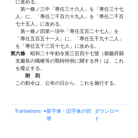
に改める。
第一條ノ三中「專任三十六人」を「專任三十七
人」に、「專任二千百六十九人」を「專任二千百
七十五人」に改める。
第一條ノ四第一項中「專任五百二十七人」を
「專任五百五十一人」に、「專任五千九十二人」
を「專任五千三百十七人」に改める。
第六條
昭和二十年勅令第三百四十七號（都廳府縣
支廳長の職權等の戰時特例に關する件）は、これ
を廢止する。
附 則
この勅令は、公布の日から、これを施行する。
Tranlations
新字体・旧字体の切
ダウンロー
替
ド