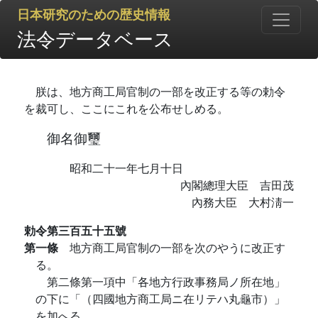
日本研究のための歴史情報
法令データベース
朕は、地方商工局官制の一部を改正する等の勅令
を裁可し、ここにこれを公布せしめる。
御名御璽
昭和二十一年七月十日
內閣總理大臣 吉田茂
內務大臣 大村淸一
勅令第三百五十五號
第一條
地方商工局官制の一部を次のやうに改正す
る。
第二條第一項中「各地方行政事務局ノ所在地」
の下に「（四國地方商工局ニ在リテハ丸龜市）」
を加へる。