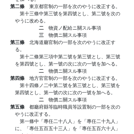
第二條
東京都官制の一部を次のやうに改正する。
第十三條中第三號を第四號とし、第二號を次の
やうに改める。
二
物資ノ配給ニ關スル事項
三
物價ニ關スル事項
第三條
北海道廳官制の一部を次のやうに改正す
る。
第十二條第三項中第二號を第三號とし、第三號
を第四號とし、第一號の次に次の一號を加へる。
二
物價ニ關スル事項
第四條
地方官官制の一部を次のやうに改正する。
第十四條ノ二中第二號を第三號とし、第三號を
第四號とし、第一號の次に次の一號を加へる。
二
物價ニ關スル事項
第五條
都廳府縣等臨時職員等設置制の一部を次の
やうに改正する。
第一條中「專任二十八人」を「專任二十九人」
に、「專任五百五十三人」を「專任五百六十人」