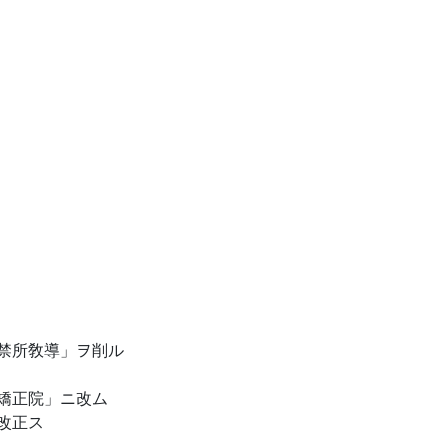
禁所敎導」ヲ削ル
矯正院」ニ改ム
改正ス