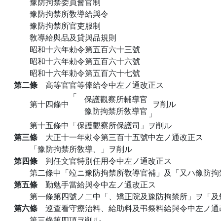
豫防拘禁委員會官制
豫防拘禁所敎導給與令
豫防拘禁所官吏服制
敎導給與品及貸與品規則
昭和十六年勅令第五百六十三號
昭和十六年勅令第五百六十六號
昭和十六年勅令第五百六十七號
第二條
高等官官等俸給令中左ノ通改正ス
「
保護觀察所輔導官
第十四條中
ヲ削ル
豫防拘禁所敎導官
」
第十五條中「保護觀察所保護司」ヲ削ル
第三條
大正十一年勅令第三百十五號中左ノ通改正ス
「豫防拘禁所敎導、」ヲ削ル
第四條
判任文官特別任用令中左ノ通改正ス
第二條中「竝ニ豫防拘禁所敎導官補」及「又ハ豫防拘
第五條
勤勉手當給與令中左ノ通改正ス
第一條第四號ノ二中「、矯正院及豫防拘禁所」ヲ「及
第六條
巡查看守療治料、給助料及弔祭料給與令中左ノ通
第三條第四項ヲ削ル