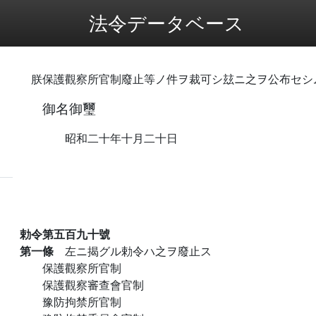
法令データベース
朕保護觀察所官制廢止等ノ件ヲ裁可シ玆ニ之ヲ公布セシ
御名御璽
昭和二十年十月二十日
勅令第五百九十號
第一條
左ニ揭グル勅令ハ之ヲ廢止ス
保護觀察所官制
保護觀察審查會官制
豫防拘禁所官制