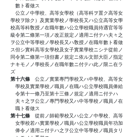
數ト看做ス
公立ノ中學校、高等女學校（高等科ヲ置ク高等女
學校ヲ除ク）及實業學校ノ學校長又ハ公立高等女學
校高等科敎授ノ在職年數ハ公立學校職員待遇官等等
級令第二條第一項ノ改正規定ノ適用ニ付テハ夫々之
ヲ公立中等學校ノ學校長又ハ敎授ノ在職年數ト看做
ス但シ實科高等女學校及女子實業學校ニシテ從前ノ
同令第二條第一項但書ノ規定ニ依ル文部大臣ノ指定
ナキモノノ學校長ノ在職年數ニ付テハ此ノ限ニ在ラ
ズ
第十六條
公立ノ實業專門學校又ハ中學校、高等女
學校及實業學校ノ職員ノ在職ハ公立學校職員俸給
令第十一條乃至第十三條ノ規定ノ適用ニ付テハ
夫々之ヲ公立ノ專門學校又ハ中等學校ノ職員ノ在
職ト看做ス
第十七條
從前ノ師範學校又ハ公立ノ中學校、高等
女學校若ハ實業學校ノ職員ハ公立學校職員年功加
俸令ノ適用ニ付テハ之ヲ公立中等學校ノ職員タリ