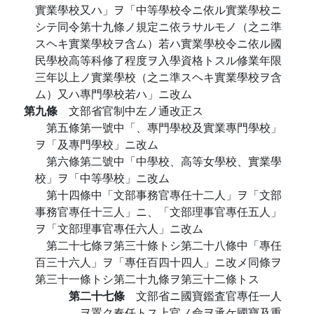
實業學校又ハ」ヲ「中等學校令ニ依ル實業學校ニ
シテ同令第十九條ノ規定ニ依ラサルモノ（之ニ準
スヘキ實業學校ヲ含ム）若ハ實業學校令ニ依ル國
民學校高等科修了程度ヲ入學資格トスル修業年限
三年以上ノ實業學校（之ニ準スヘキ實業學校ヲ含
ム）又ハ專門學校若ハ」ニ改ム
第九條
文部省官制中左ノ通改正ス
第五條第一號中「、專門學校及實業專門學校」
ヲ「及專門學校」ニ改ム
第六條第二號中「中學校、高等女學校、實業學
校」ヲ「中等學校」ニ改ム
第十四條中「文部事務官專任十二人」ヲ「文部
事務官專任十三人」ニ、「文部理事官專任五人」
ヲ「文部理事官專任六人」ニ改ム
第二十七條ヲ第三十條トシ第二十八條中「專任
百三十六人」ヲ「專任百四十四人」ニ改メ同條ヲ
第三十一條トシ第二十九條ヲ第三十二條トス
第二十七條
文部省ニ國寶鑑査官專任一人
ヲ置ク奏任トス上官ノ命ヲ承ケ國寶及重