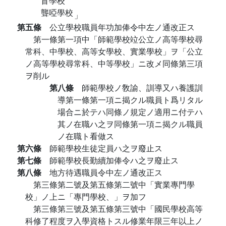
盲學校
聾啞學校
」
第五條
公立學校職員年功加俸令中左ノ通改正ス
第一條第一項中「師範學校竝公立ノ高等學校尋
常科、中學校、高等女學校、實業學校」ヲ「公立
ノ高等學校尋常科、中等學校」ニ改メ同條第三項
ヲ削ル
第八條
師範學校ノ敎諭、訓導又ハ養護訓
導第一條第一項ニ揭クル職員ト爲リタル
場合ニ於テハ同條ノ規定ノ適用ニ付テハ
其ノ在職ハ之ヲ同條第一項ニ揭クル職員
ノ在職ト看做ス
第六條
師範學校生徒定員ハ之ヲ廢止ス
第七條
師範學校長勤續加俸令ハ之ヲ廢止ス
第八條
地方待遇職員令中左ノ通改正ス
第三條第二號及第五條第二號中「實業專門學
校」ノ上ニ「專門學校、」ヲ加フ
第三條第三號及第五條第三號中「國民學校高等
科修了程度ヲ入學資格トスル修業年限三年以上ノ