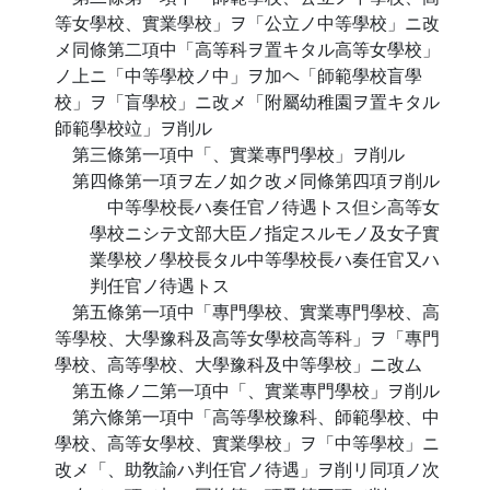
等女學校、實業學校」ヲ「公立ノ中等學校」ニ改
メ同條第二項中「高等科ヲ置キタル高等女學校」
ノ上ニ「中等學校ノ中」ヲ加ヘ「師範學校盲學
校」ヲ「盲學校」ニ改メ「附屬幼稚園ヲ置キタル
師範學校竝」ヲ削ル
第三條第一項中「、實業專門學校」ヲ削ル
第四條第一項ヲ左ノ如ク改メ同條第四項ヲ削ル
中等學校長ハ奏任官ノ待遇トス但シ高等女
學校ニシテ文部大臣ノ指定スルモノ及女子實
業學校ノ學校長タル中等學校長ハ奏任官又ハ
判任官ノ待遇トス
第五條第一項中「專門學校、實業專門學校、高
等學校、大學豫科及高等女學校高等科」ヲ「專門
學校、高等學校、大學豫科及中等學校」ニ改ム
第五條ノ二第一項中「、實業專門學校」ヲ削ル
第六條第一項中「高等學校豫科、師範學校、中
學校、高等女學校、實業學校」ヲ「中等學校」ニ
改メ「、助敎諭ハ判任官ノ待遇」ヲ削リ同項ノ次