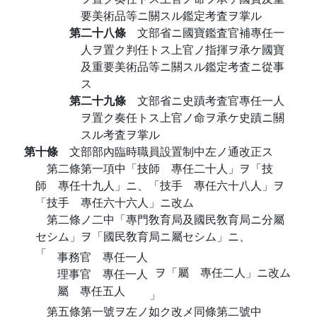
要美術品等ニ關スル鑑定考査ヲ掌ル
第二十八條
文部省ニ國寶鑑査官補專任一
人ヲ置ク判任トス上官ノ指揮ヲ承ケ國寶
及重要美術品等ニ關スル鑑定考査ニ從事
ス
第二十九條
文部省ニ史蹟考査官專任一人
ヲ置ク奏任トス上官ノ命ヲ承ケ史蹟ニ關
スル考査ヲ掌ル
第十條
文部部內臨時職員設置制中左ノ通改正ス
第二條第一項中「技師 專任二十人」ヲ「技
師 專任十九人」ニ、「技手 專任六十八人」ヲ
「技手 專任六十六人」ニ改ム
第二條ノ二中「專門敎育局及國民敎育局ニ分屬
セシム」ヲ「國民敎育局ニ屬セシム」ニ、
「
事務官 專任一人
ヲ「屬 專任二人」ニ改ム
理事官 專任一人
屬 專任五人
」
第五條第一號ヲ左ノ如ク改メ同條第二號中