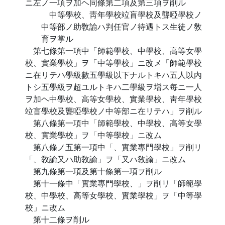
ニ左ノ一項ヲ加ヘ同條第二項及第三項ヲ削ル
中等學校、靑年學校竝盲學校及聾啞學校ノ
中等部ノ助敎諭ハ判任官ノ待遇トス生徒ノ敎
育ヲ掌ル
第七條第一項中「師範學校、中學校、高等女學
校、實業學校」ヲ「中等學校」ニ改メ「師範學校
ニ在リテハ學級數五學級以下ナルトキハ五人以內
トシ五學級ヲ超ユルトキハ二學級ヲ增ス每ニ一人
ヲ加ヘ中學校、高等女學校、實業學校、靑年學校
竝盲學校及聾啞學校ノ中等部ニ在リテハ」ヲ削ル
第八條第一項中「師範學校、中學校、高等女學
校、實業學校」ヲ「中等學校」ニ改ム
第八條ノ五第一項中「、實業專門學校」ヲ削リ
「、敎諭又ハ助敎諭」ヲ「又ハ敎諭」ニ改ム
第九條第一項及第十條第一項ヲ削ル
第十一條中「實業專門學校、」ヲ削リ「師範學
校、中學校、高等女學校、實業學校」ヲ「中等學
校」ニ改ム
第十二條ヲ削ル