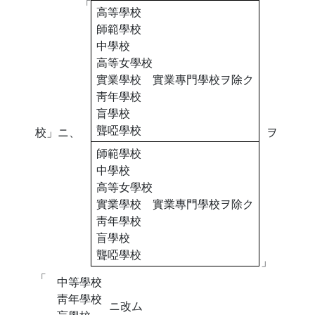
「
高等學校
師範學校
中學校
高等女學校
實業學校 實業專門學校ヲ除ク
靑年學校
盲學校
聾啞學校
校」ニ、
ヲ
師範學校
中學校
高等女學校
實業學校 實業專門學校ヲ除ク
靑年學校
盲學校
聾啞學校
」
「
中等學校
靑年學校
ニ改ム