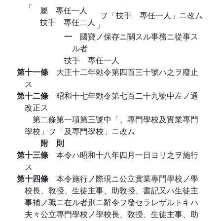
「
屬 專任一人
ヲ「技手 專任一人」ニ改ム
技手 專任二人
」
一
國寶ノ保存ニ關スル事務ニ從事ス
ル者
技手 專任一人
第十一條
大正十二年勅令第四百三十號ハ之ヲ廢止
ス
第十二條
昭和十七年勅令第七百二十九號中左ノ通
改正ス
第二條第一項第三號中「、專門學校及實業專門
學校」ヲ「及專門學校」ニ改ム
附 則
第十三條
本令ハ昭和十八年四月一日ヨリ之ヲ施行
ス
第十四條
本令施行ノ際現ニ公立實業專門學校ノ學
校長、敎授、生徒主事、助敎授、書記又ハ生徒主
事補ノ職ニ在ル者別ニ辭令ヲ發セラレザルトキハ
夫々公立專門學校ノ學校長、敎授、生徒主事、助