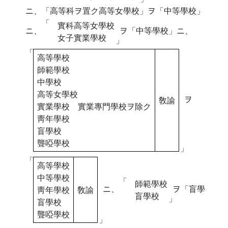
ニ、「高等科ヲ置ク高等女學校」ヲ「中等學校」
「
實科高等女學校
ニ、
ヲ「中等學校」ニ、
女子實業學校
」
「
高等學校
師範學校
中學校
高等女學校
ヲ
敎諭
實業學校 實業專門學校ヲ除ク
靑年學校
盲學校
聾啞學校
」
「
高等學校
中等學校
「
師範學校
ニ、
ヲ「盲學
靑年學校
敎諭
盲學校
」
盲學校
聾啞學校
」