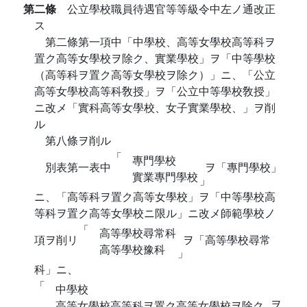
第二條
公立學校職員待遇官等等級令中左ノ通改正
ス
第二條第一項中「中學校、高等女學校高等科ヲ
置ク高等女學校ヲ除ク、實業學校」ヲ「中等學校
（高等科ヲ置ク高等女學校ヲ除ク）」ニ、「公立
高等女學校高等科敎授」ヲ「公立中等學校敎授」
ニ改メ「實科高等女學校、女子實業學校、」ヲ削
ル
第八條ヲ削ル
「
專門學校
別表第一表中
ヲ「專門學校」
實業專門學校
」
ニ、「高等科ヲ置ク高等女學校」ヲ「中等學校高
等科ヲ置ク高等女學校ニ限ル」ニ改メ師範學校ノ
「
高等學校尋常科
項ヲ削リ
ヲ「高等學校尋常
高等學校豫科
」
科」ニ、
「
中學校
ヲ
高等女學校高等科ヲ置ク高等女學校ヲ除ク