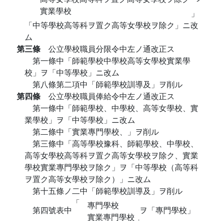
實業學校
」
「中等學校高等科ヲ置ク高等女學校ヲ除ク」ニ改
ム
第三條
公立學校職員分限令中左ノ通改正ス
第一條中「師範學校中學校高等女學校實業學
校」ヲ「中等學校」ニ改ム
第八條第二項中「師範學校訓導及」ヲ削ル
第四條
公立學校職員俸給令中左ノ通改正ス
第一條中「師範學校、中學校、高等女學校、實
業學校」ヲ「中等學校」ニ改ム
第二條中「實業專門學校、」ヲ削ル
第三條中「高等學校豫科、師範學校、中學校、
高等女學校高等科ヲ置ク高等女學校ヲ除ク、實業
學校實業專門學校ヲ除ク」ヲ「中等學校（高等科
ヲ置ク高等女學校ヲ除ク）」ニ改ム
第十五條ノ二中「師範學校訓導及」ヲ削ル
「
專門學校
第四號表中
ヲ「專門學校」
實業專門學校
」