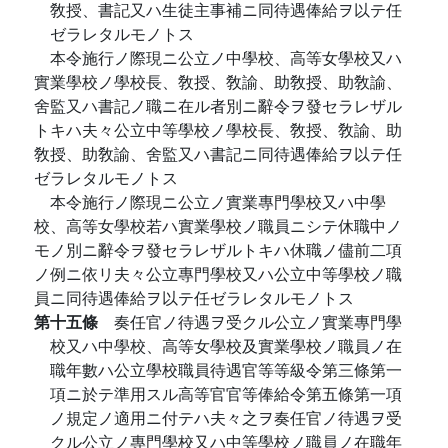
敎授、書記又ハ生徒主事補ニ同待遇俸給ヲ以テ任
ゼラレタルモノトス
本令施行ノ際現ニ公立ノ中學校、高等女學校又ハ
實業學校ノ學校長、敎授、敎諭、助敎授、助敎諭、
舍監又ハ書記ノ職ニ在ル者別ニ辭令ヲ發セラレザル
トキハ夫々公立中等學校ノ學校長、敎授、敎諭、助
敎授、助敎諭、舍監又ハ書記ニ同待遇俸給ヲ以テ任
ゼラレタルモノトス
本令施行ノ際現ニ公立ノ實業專門學校又ハ中學
校、高等女學校若ハ實業學校ノ職員ニシテ休職中ノ
モノ別ニ辭令ヲ發セラレザルトキハ休職ノ儘前二項
ノ例ニ依リ夫々公立專門學校又ハ公立中等學校ノ職
員ニ同待遇俸給ヲ以テ任ゼラレタルモノトス
第十五條
奏任官ノ待遇ヲ受クル公立ノ實業專門學
校又ハ中學校、高等女學校及實業學校ノ職員ノ在
職年數ハ公立學校職員待遇官等等級令第三條第一
項ニ於テ準用スル高等官官等俸給令第五條第一項
ノ規定ノ適用ニ付テハ夫々之ヲ奏任官ノ待遇ヲ受
クル公立ノ專門學校又ハ中等學校ノ職員ノ在職年