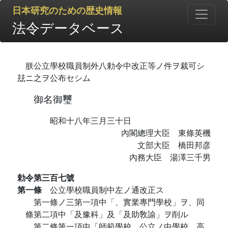
日本研究のための歴史情報
法令データベース
朕公立學校職員制外八勅令中改正等ノ件ヲ裁可シ
玆ニ之ヲ公布セシム
御名御璽
昭和十八年三月三十日
內閣總理大臣 東條英機
文部大臣 橋田邦彦
內務大臣 湯澤三千男
勅令第三百七號
第一條
公立學校職員制中左ノ通改正ス
第一條ノ三第一項中「、實業專門學校」ヲ、同
條第二項中「及豫科」及「及助敎諭」ヲ削ル
第二條第一項中「師範學校、公立ノ中學校、高