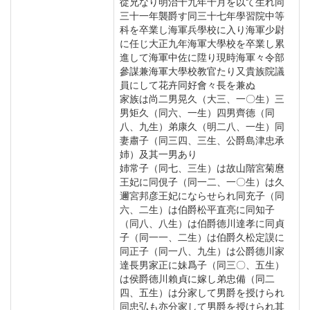
從兄なり明治十九年十月を以て生れ同
三十一年襲爵す同三十七年學習院中等
科を卒業し海軍兵學校に入り海軍少尉
に任じ大正九年海軍大學校を卒業し累
進して海軍中佐に陞り現時海軍々令部
參謀兼海軍大學校教官たり又貴族院議
員にして花卉同好會々長を兼ぬ
家族は尚二男晃久（大三、一〇生）三
男矩久（同六、一生）四男齊德（同
八、九生）弟康久（明二八、一生）同
妻肅子（同三四、三生、公爵島津忠承
姉）及其一男あり
姉常子（同七、三生）は故山階宮菊麿
王妃に同俔子（同一二、一〇生）は久
邇宮邦彦王妃にならせられ同充子（同
六、二生）は伯爵松平直亮に同知子
（同八、八生）は伯爵德川達孝に同貞
子（同一一、二生）は伯爵久松定謨に
同正子（同一八、九生）は公爵德川家
達長男家正に妹爲子（同三〇、五生）
は侯爵德川賴貞に嫁し弟忠備（同二
四、五生）は分家して男爵を授けられ
同忠弘も亦分家して男爵を授けられ其