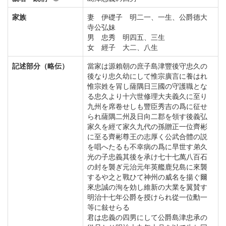
家族
妻 伊礎子 明二一、一生、公爵德大
寺公弘妹
男 忠秀 明四五、三生
女 經子 大二、八生
記述部分（略伝）
當家は源賴朝の庶子島津豐後守忠久の
後なり忠久幼にして惟宗廣言に養はれ
惟宗姓を冐し薩隅日三國の守護職とな
る忠久より十六世修理大夫義久に至り
九州を席卷せしも豐臣秀吉の爲に征せ
られ薩隅二州及日向二郡を領す後義弘
家久を經て家久九代の孫贈正一位齊彬
に至る齊彬尊王の志厚く公武合體の説
を唱へたるも不幸病の爲に早世す弟久
光の子忠義其後を承け七十七萬八百石
の封を襲ぎ元治元年英艦鹿兒島に來襲
するや之と戰ひて神州の威名を揚ぐ爾
來忠誠の洵を効し維新の大業を翼賛す
明治十七年公爵を授けられ從一位勳一
等に敍せらる
君は忠義の四男にして公爵島津忠承の