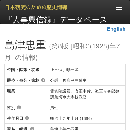
日本研究のための歴史情報
『人事興信録』データベース
English
島津忠重
(第8版 [昭和3(1928)年7
月] の情報)
位階・勲等・功級
正三位、勳三等
爵位・身分・家柄
公爵、舊鹿兒島藩主
職業
貴族院議員、海軍中佐、海軍々令部參
謀兼海軍大學校教官
性別
男性
生年月日
明治十九年十月 (1886)
親名・続柄
島津忠義の四男