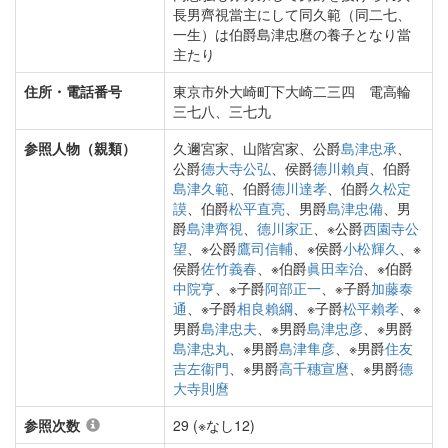
長男齊視當主にして同久範（同二七、
一生）は伯爵島津忠麿の養子となり當
主たり
住所・電話番号
東京市外大崎町下大崎二三四 電高輪
三七八、三七九
参照人物（親類）
久邇宮家、山階宮家、公爵
島津忠承
、
公爵
德大寺公弘
、侯爵
德川賴貞
、伯爵
島津久範
、伯爵
德川達孝
、伯爵
久松定
謨
、伯爵
松平直亮
、男爵
島津忠備
、男
爵
島津齊視
、
德川家正
、※公爵
西園寺公
望
、※公爵
鷹司信輔
、※侯爵
小松輝久
、※
侯爵
佐竹義春
、※伯爵
眞田幸治
、※伯爵
中院亨
、※子爵
阿部正一
、※子爵
加藤泰
通
、※子爵
相良賴綱
、※子爵
松平賴孝
、※
男爵
島津忠夫
、※男爵
島津忠彦
、※男爵
島津忠丸
、※男爵
島津隼彦
、※男爵
住友
吉左衞門
、※男爵
高千穗宣麿
、※男爵
德
大寺則麿
参照次数
29 (※なし12)