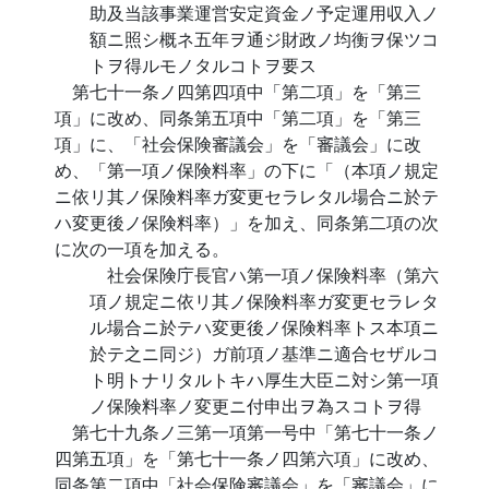
助及当該事業運営安定資金ノ予定運用収入ノ
額ニ照シ概ネ五年ヲ通ジ財政ノ均衡ヲ保ツコ
トヲ得ルモノタルコトヲ要ス
第七十一条ノ四第四項中「第二項」を「第三
項」に改め、同条第五項中「第二項」を「第三
項」に、「社会保険審議会」を「審議会」に改
め、「第一項ノ保険料率」の下に「（本項ノ規定
ニ依リ其ノ保険料率ガ変更セラレタル場合ニ於テ
ハ変更後ノ保険料率）」を加え、同条第二項の次
に次の一項を加える。
社会保険庁長官ハ第一項ノ保険料率（第六
項ノ規定ニ依リ其ノ保険料率ガ変更セラレタ
ル場合ニ於テハ変更後ノ保険料率トス本項ニ
於テ之ニ同ジ）ガ前項ノ基準ニ適合セザルコ
ト明トナリタルトキハ厚生大臣ニ対シ第一項
ノ保険料率ノ変更ニ付申出ヲ為スコトヲ得
第七十九条ノ三第一項第一号中「第七十一条ノ
四第五項」を「第七十一条ノ四第六項」に改め、
同条第二項中「社会保険審議会」を「審議会」に