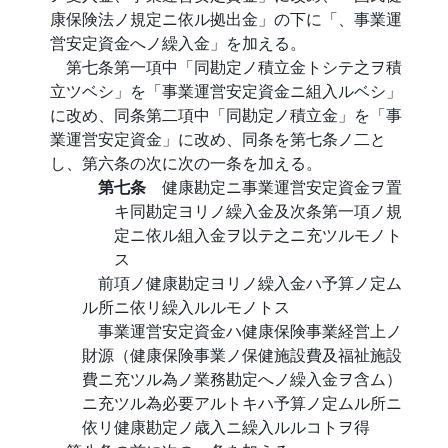
康保険法ノ規定ニ依ル拠出金」の下に「、事業運
営安定資金へノ繰入金」を加える。
第七条第一項中「同勘定ノ積立金トシテ之ヲ積
立ツベシ」を「事業運営安定資金ニ組入ルベシ」
に改め、同条第二項中「同勘定ノ積立金」を「事
業運営安定資金」に改め、同条を第七条ノ二と
し、第六条の次に次の一条を加える。
第七条
健康勘定ニ事業運営安定資金ヲ置
キ同勘定ヨリノ繰入金及次条第一項ノ規
定ニ依ル組入金ヲ以テ之ニ充ツルモノト
ス
前項ノ健康勘定ヨリノ繰入金ハ予算ノ定ム
ル所ニ依リ繰入ルルモノトス
事業運営安定資金ハ健康保険事業経営上ノ
財源（健康保険事業ノ保健施設費及福祉施設
費ニ充ツル為ノ業務勘定へノ繰入金ヲ含ム）
ニ充ツル為必要アルトキハ予算ノ定ムル所ニ
依リ健康勘定ノ歳入ニ繰入ルルコトヲ得