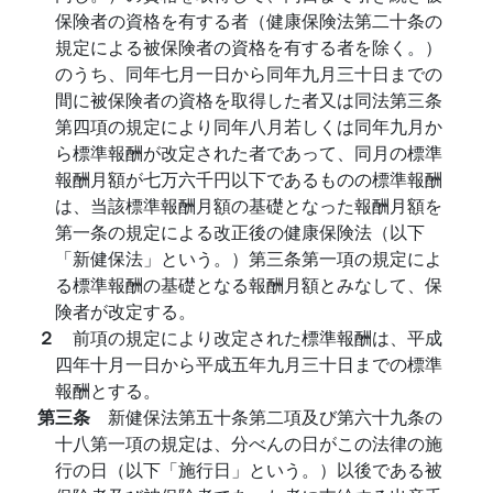
保険者の資格を有する者（健康保険法第二十条の
規定による被保険者の資格を有する者を除く。）
のうち、同年七月一日から同年九月三十日までの
間に被保険者の資格を取得した者又は同法第三条
第四項の規定により同年八月若しくは同年九月か
ら標準報酬が改定された者であって、同月の標準
報酬月額が七万六千円以下であるものの標準報酬
は、当該標準報酬月額の基礎となった報酬月額を
第一条の規定による改正後の健康保険法（以下
「新健保法」という。）第三条第一項の規定によ
る標準報酬の基礎となる報酬月額とみなして、保
険者が改定する。
２
前項の規定により改定された標準報酬は、平成
四年十月一日から平成五年九月三十日までの標準
報酬とする。
第三条
新健保法第五十条第二項及び第六十九条の
十八第一項の規定は、分べんの日がこの法律の施
行の日（以下「施行日」という。）以後である被