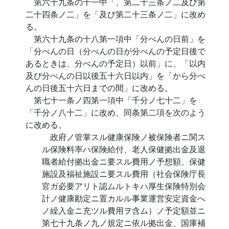
第六十九条の十一中「、第二十三条ノ二及び第
二十四条ノ二」を「及び第二十三条ノ二」に改め
る。
第六十九条の十八第一項中「分べんの日前」を
「分べんの日（分べんの日が分べんの予定日後で
あるときは、分べんの予定日）以前」に、「以内
及び分べんの日以後五十六日以内」を「から分べ
んの日後五十六日までの間」に改める。
第七十一条ノ四第一項中「千分ノ七十二」を
「千分ノ八十二」に改め、同条第二項を次のよう
に改める。
政府ノ管掌スル健康保険ノ被保険者ニ関ス
ル保険料率ハ保険給付、老人保健拠出金及退
職者給付拠出金ニ要スル費用ノ予想額、保健
施設及福祉施設ニ要スル費用（社会保険庁長
官ガ必要アリト認ムルトキハ厚生保険特別会
計ノ健康勘定ニ置カルル事業運営安定資金へ
ノ繰入金ニ充ツル費用ヲ含ム）ノ予定額並ニ
第七十九条ノ九ノ規定ニ依ル拠出金、国庫補