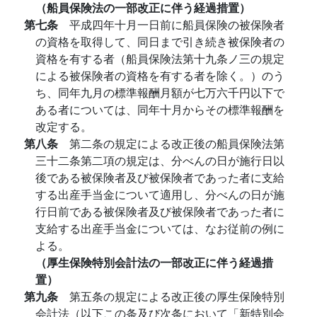
（船員保険法の一部改正に伴う経過措置）
第七条
平成四年十月一日前に船員保険の被保険者
の資格を取得して、同日まで引き続き被保険者の
資格を有する者（船員保険法第十九条ノ三の規定
による被保険者の資格を有する者を除く。）のう
ち、同年九月の標準報酬月額が七万六千円以下で
ある者については、同年十月からその標準報酬を
改定する。
第八条
第二条の規定による改正後の船員保険法第
三十二条第二項の規定は、分べんの日が施行日以
後である被保険者及び被保険者であった者に支給
する出産手当金について適用し、分べんの日が施
行日前である被保険者及び被保険者であった者に
支給する出産手当金については、なお従前の例に
よる。
（厚生保険特別会計法の一部改正に伴う経過措
置）
第九条
第五条の規定による改正後の厚生保険特別
会計法（以下この条及び次条において「新特別会