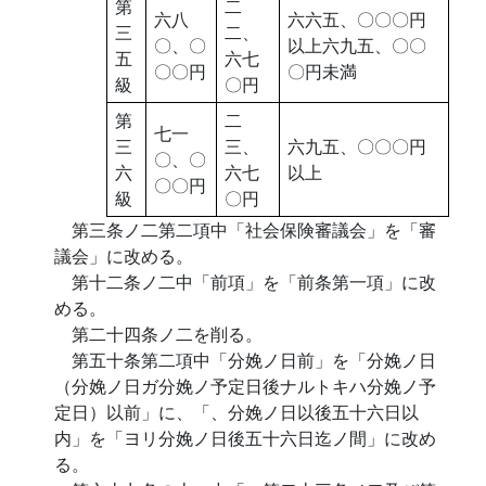
第
二
六八
六六五、〇〇〇円
三
二、
〇、〇
以上六九五、〇〇
五
六七
〇〇円
〇円未満
級
〇円
第
二
七一
三
三、
六九五、〇〇〇円
〇、〇
六
六七
以上
〇〇円
級
〇円
第三条ノ二第二項中「社会保険審議会」を「審
議会」に改める。
第十二条ノ二中「前項」を「前条第一項」に改
める。
第二十四条ノ二を削る。
第五十条第二項中「分娩ノ日前」を「分娩ノ日
（分娩ノ日ガ分娩ノ予定日後ナルトキハ分娩ノ予
定日）以前」に、「、分娩ノ日以後五十六日以
内」を「ヨリ分娩ノ日後五十六日迄ノ間」に改め
る。