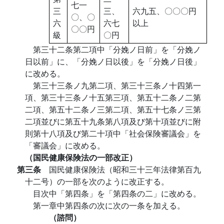
七一
三
三、
六九五、〇〇〇円
〇、〇
六
六七
以上
〇〇円
級
〇円
第三十二条第二項中「分娩ノ日前」を「分娩ノ
日以前」に、「分娩ノ日以後」を「分娩ノ日後」
に改める。
第三十三条ノ九第二項、第三十三条ノ十四第一
項、第三十三条ノ十五第三項、第五十二条ノ二第
二項、第五十二条ノ三第二項、第五十七条ノ三第
二項並びに第五十九条第八項及び第十項並びに附
則第十八項及び第二十項中「社会保険審議会」を
「審議会」に改める。
（国民健康保険法の一部改正）
第三条
国民健康保険法（昭和三十三年法律第百九
十二号）の一部を次のように改正する。
目次中「第四条」を「第四条の二」に改める。
第一章中第四条の次に次の一条を加える。
（諮問）