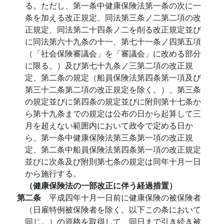
る。ただし、第一条中健康保険法第一条の次に一
条を加える改正規定、同法第三条ノ二第二項の改
正規定、同法第二十四条ノ二を削る改正規定並び
に同法第六十九条の十一、第七十一条ノ四第五項
（「社会保険審議会」を「審議会」に改める部分
に限る。）及び第七十九条ノ三第二項の改正規
定、第二条の規定（船員保険法第四条第一項及び
第三十二条第二項の改正規定を除く。）、第三条
の規定並びに第四条の規定並びに附則第十七条か
ら第十九条までの規定は公布の日から起算して三
月を超えない範囲内において政令で定める日か
ら、第一条中健康保険法第三条第一項の改正規
定、第二条中船員保険法第四条第一項の改正規定
並びに次条及び附則第七条の規定は同年十月一日
から施行する。
（健康保険法の一部改正に伴う経過措置）
第二条
平成四年十月一日前に健康保険の被保険者
（日雇特例被保険者を除く。以下この条において
同じ。）の資格を取得して、同日まで引き続き被