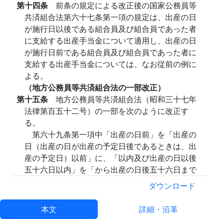
第十四条
前条の規定による改正後の国家公務員等
共済組合法第六十七条第一項の規定は、出産の日
が施行日以後である組合員及び組合員であった者
に支給する出産手当金について適用し、出産の日
が施行日前である組合員及び組合員であった者に
支給する出産手当金については、なお従前の例に
よる。
（地方公務員等共済組合法の一部改正）
第十五条
地方公務員等共済組合法（昭和三十七年
法律第百五十二号）の一部を次のように改正す
る。
第六十九条第一項中「出産の日前」を「出産の
日（出産の日が出産の予定日後であるときは、出
産の予定日）以前」に、「以内及び出産の日以後
五十六日以内」を「から出産の日後五十六日まで
の間」に改める。
ダウンロード
（地方公務員等共済組合法の一部改正に伴う経過
措置）
本文
詳細・沿革
第十六条
前条の規定による改正後の地方公務員等