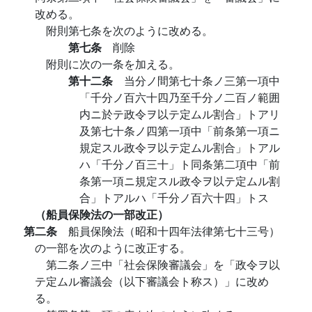
改める。
附則第七条を次のように改める。
第七条
削除
附則に次の一条を加える。
第十二条
当分ノ間第七十条ノ三第一項中
「千分ノ百六十四乃至千分ノ二百ノ範囲
内ニ於テ政令ヲ以テ定ムル割合」トアリ
及第七十条ノ四第一項中「前条第一項ニ
規定スル政令ヲ以テ定ムル割合」トアル
ハ「千分ノ百三十」ト同条第二項中「前
条第一項ニ規定スル政令ヲ以テ定ムル割
合」トアルハ「千分ノ百六十四」トス
（船員保険法の一部改正）
第二条
船員保険法（昭和十四年法律第七十三号）
の一部を次のように改正する。
第二条ノ三中「社会保険審議会」を「政令ヲ以
テ定ムル審議会（以下審議会ト称ス）」に改め
る。