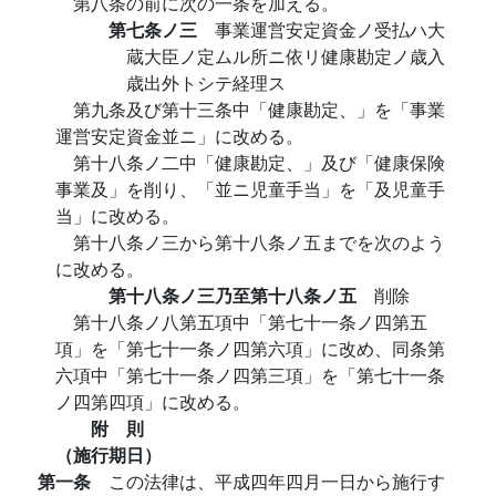
第八条の前に次の一条を加える。
第七条ノ三
事業運営安定資金ノ受払ハ大
蔵大臣ノ定ムル所ニ依リ健康勘定ノ歳入
歳出外トシテ経理ス
第九条及び第十三条中「健康勘定、」を「事業
運営安定資金並ニ」に改める。
第十八条ノ二中「健康勘定、」及び「健康保険
事業及」を削り、「並ニ児童手当」を「及児童手
当」に改める。
第十八条ノ三から第十八条ノ五までを次のよう
に改める。
第十八条ノ三乃至第十八条ノ五
削除
第十八条ノ八第五項中「第七十一条ノ四第五
項」を「第七十一条ノ四第六項」に改め、同条第
六項中「第七十一条ノ四第三項」を「第七十一条
ノ四第四項」に改める。
附 則
（施行期日）
第一条
この法律は、平成四年四月一日から施行す