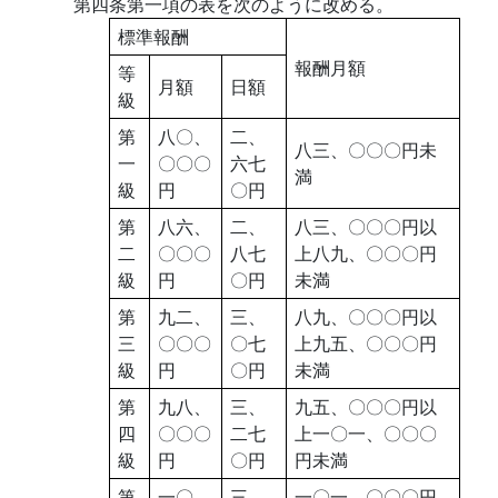
第四条第一項の表を次のように改める。
標準報酬
報酬月額
等
月額
日額
級
第
八〇、
二、
八三、〇〇〇円未
一
〇〇〇
六七
満
級
円
〇円
第
八六、
二、
八三、〇〇〇円以
二
〇〇〇
八七
上八九、〇〇〇円
級
円
〇円
未満
第
九二、
三、
八九、〇〇〇円以
三
〇〇〇
〇七
上九五、〇〇〇円
級
円
〇円
未満
第
九八、
三、
九五、〇〇〇円以
四
〇〇〇
二七
上一〇一、〇〇〇
級
円
〇円
円未満
第
一〇
三、
一〇一、〇〇〇円