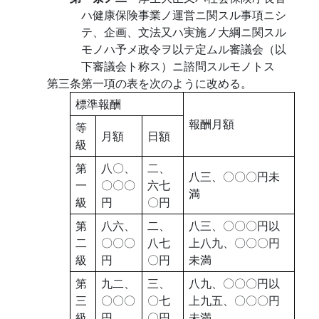
ハ健康保険事業ノ運営ニ関スル事項ニシ
テ、企画、文法又ハ実施ノ大綱ニ関スル
モノハ予メ政令ヲ以テ定ムル審議会（以
下審議会ト称ス）ニ諮問スルモノトス
第三条第一項の表を次のように改める。
標準報酬
報酬月額
等
月額
日額
級
第
八〇、
二、
八三、〇〇〇円未
一
〇〇〇
六七
満
級
円
〇円
第
八六、
二、
八三、〇〇〇円以
二
〇〇〇
八七
上八九、〇〇〇円
級
円
〇円
未満
第
九二、
三、
八九、〇〇〇円以
三
〇〇〇
〇七
上九五、〇〇〇円
級
円
〇円
未満