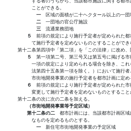
する者のうちから、当該都市施設に関する都市
ことができる。
一
区域の面積が二十ヘクタール以上の一団
二
一団地の官公庁施設
三
流通業務団地
５
前項の規定により施行予定者が定められた都
て施行予定者を定めないものとすることができ
第十二条第四項中「第二項」を「この法律」に改め、
５
第一項第二号、第三号又は第五号に掲げる市
一項の規定により定められる場合を除き、これ
法第四十五条第一項を除く。）において施行者
市街地開発事業の施行予定者を都市計画に定め
６
前項の規定により施行予定者が定められた市
変更して施行予定者を定めないものとすること
第十二条の次に次の二条を加える。
（市街地開発事業等予定区域）
第十二条の二
都市計画には、当該都市計画区域
なものを定めるものとする。
一
新住宅市街地開発事業の予定区域