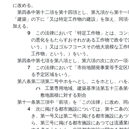
に改める。
第四条中第十二項を第十四項とし、第九項から第十一
「建築」の下に「又は特定工作物の建設」を加え、同項
加える。
９
この法律において「特定工作物」とは、コン
の悪化をもたらすおそれがある工作物で政令で
いう。）又はゴルフコースその他大規模な工作
工作物」という。）をいう。
第四条中第七項を第八項とし、第六項の次に次の一項
７
この法律において「市街地開発事業等予定区
る予定区域をいう。
第八条第二項第二号中ホをへとし、ニをホとし、ハを
ハ
工業専用地域、建築基準法第五十三条第
敷地面積に対する割合
第十一条第三項中「前項」を「この法律」に改め、同
４
次に掲げる都市施設については、第十二条の
き、第一号又は第二号に掲げる都市施設にあつ
ら、第三号に掲げる都市施設にあつては流通業