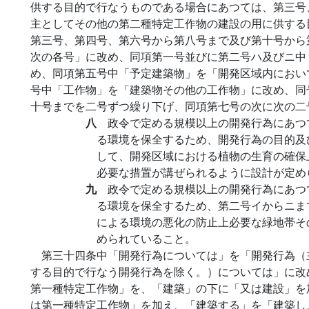
供する目的で行なうものである場合にあつては、第三号
主としてその他の第二種特定工作物の建設の用に供する
第三号、第四号、第六号から第八号まで及び第十号から
次の各号」に改め、同項第一号並びに第二号ハ及びニ中
め、同項第五号中「予定建築物」を「開発区域内におい
号中「工作物」を「建築物その他の工作物」に改め、同
十号までを二号ずつ繰り下げ、同項第七号の次に次の二
八
政令で定める規模以上の開発行為にあつ
る環境を保全するため、開発行為の目的及
して、開発区域における植物の生育の確保
必要な措置が講ぜられるように設計が定め
九
政令で定める規模以上の開発行為にあつ
る環境を保全するため、第二号イからニま
による環境の悪化の防止上必要な緑地帯そ
められていること。
第三十四条中「開発行為については」を「開発行為（
する目的で行なう開発行為を除く。）については」に改
第一種特定工作物」を、「建築」の下に「又は建設」を
は第一種特定工作物」を加え、「建築する」を「建築し