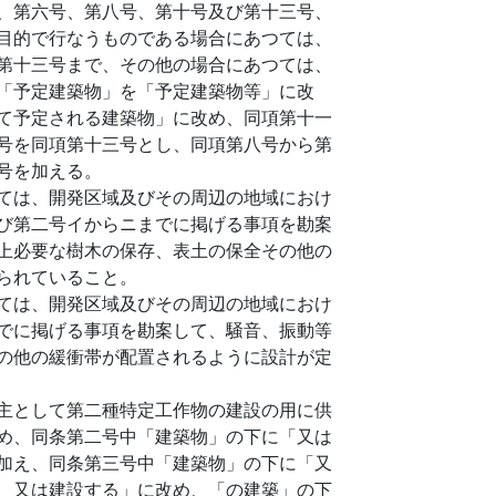
、第六号、第八号、第十号及び第十三号、
目的で行なうものである場合にあつては、
第十三号まで、その他の場合にあつては、
「予定建築物」を「予定建築物等」に改
て予定される建築物」に改め、同項第十一
号を同項第十三号とし、同項第八号から第
号を加える。
ては、開発区域及びその周辺の地域におけ
び第二号イからニまでに掲げる事項を勘案
上必要な樹木の保存、表土の保全その他の
られていること。
ては、開発区域及びその周辺の地域におけ
でに掲げる事項を勘案して、騒音、振動等
の他の緩衝帯が配置されるように設計が定
主として第二種特定工作物の建設の用に供
め、同条第二号中「建築物」の下に「又は
加え、同条第三号中「建築物」の下に「又
、又は建設する」に改め、「の建築」の下