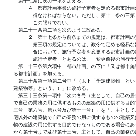
第十七条に次の一項を加える。
４
都市計画事業の施行予定者を定める都市計画
得なければならない。ただし、第十二条の三第
この限りでない。
第二十一条第二項を次のように改める。
２
第十七条から前条までの規定は、都市計画の
第三項の規定については、政令で定める軽易な
合において、施行予定者を変更する都市計画の
施行予定者」とあるのは、「変更前後の施行予
第二十三条第六項中「都市計画」の下に「又は都市施
る都市計画」を加える。
第三十条第一項第二号中「（以下「予定建築物」とい
建築物等」という。）」に改める。
第三十三条第一項中「次の各号（主として、自己の居
で自己の業務の用に供するものの建築の用に供する目的
三号、第六号、第八号及び第十一号）」を「、主として
宅以外の建築物で自己の業務の用に供するものの建築又
物の建設の用に供する目的で行なうものである場合にあ
から第十号まで及び第十三号、主として、自己の業務の