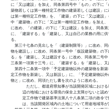
に「又は建設」を加え、同条第四号中「もの」の下に「
築物若しくは第一種特定工作物の建築若しくは建設」に
は第一種特定工作物」を、「建築」の下に「又は建設」
中「建築物」の下に「又は第一種特定工作物」を加え、
に改め、「の建築」の下に「又は建設」を加え、同条第
に、「建築する」を「建築し、又は自己の業務の用に供
る。
第三十七条の見出しを「（建築制限等）」に改め、同
物を建設し」に改め、同条第一号中「仮設建築物」の下
る」を「建築し、又は建設する」に改め、同条第二号中
三条第一項第十三号」に、「建築する」を「建築し、又
第四十二条第一項中「予定建築物以外の建築物を新築
定工作物を新築し、又は新設し」に、「予定建築物以外
物と」に改め、同項ただし書を次のように改める。
ただし、都道府県知事が当該開発区域における
辺の地域における環境の保全上支障がないと認め
定工作物で建築基準法第八十八条第二項の政令で
は、当該開発区域内の土地について用途地域等が