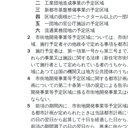
二
工業団地造成事業の予定区域
三
新都市基盤整備事業の予定区域
四
区域の面積が二十ヘクタール以上の一団
五
一団地の官公庁施設の予定区域
六
流通業務団地の予定区域
２
市街地開発事業等予定区域については、市街
域、施行予定者その他政令で定める事項を都市
３
施行予定者は、第一項第一号から第三号まで
れらの事業又は施設に関する法律（新住宅市街
いて施行者として定められている者のうちから
域にあつては国の機関又は地方公共団体のうち
４
市街地開発事業等予定区域に関する都市計画
画についての第二十条第一項の規定による告示
開発事業等予定区域に係る市街地開発事業又は
ならない。
５
前項の期間内に、市街地開発事業等予定区域
る都市計画が定められたときは当該都市計画に
の日の翌日から起算して十日を経過した日から
前項の期間満了の日の翌日から、将来に向かつ