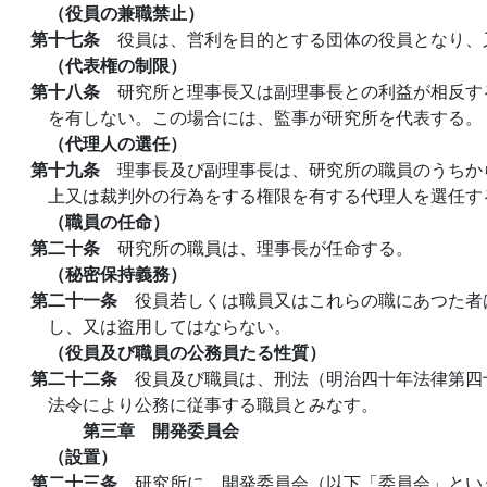
（役員の兼職禁止）
第十七条
役員は、営利を目的とする団体の役員となり、
（代表権の制限）
第十八条
研究所と理事長又は副理事長との利益が相反す
を有しない。この場合には、監事が研究所を代表する。
（代理人の選任）
第十九条
理事長及び副理事長は、研究所の職員のうちか
上又は裁判外の行為をする権限を有する代理人を選任す
（職員の任命）
第二十条
研究所の職員は、理事長が任命する。
（秘密保持義務）
第二十一条
役員若しくは職員又はこれらの職にあつた者
し、又は盗用してはならない。
（役員及び職員の公務員たる性質）
第二十二条
役員及び職員は、刑法（明治四十年法律第四
法令により公務に従事する職員とみなす。
第三章 開発委員会
（設置）
第二十三条
研究所に、開発委員会（以下「委員会」とい