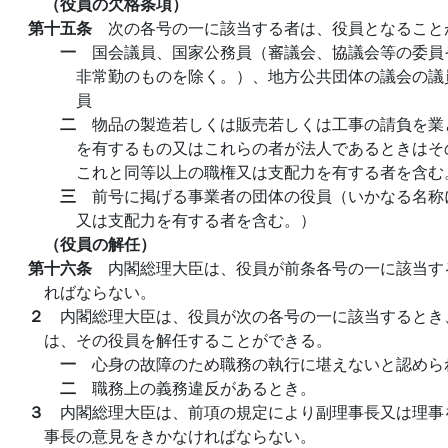
（役員の欠格条項）
第十五条
次の各号の一に該当する者は、役員となること
一
国会議員、国家公務員（審議会、協議会等の委員
非常勤のものを除く。）、地方公共団体の議会の議
員
二
物品の製造若しくは販売若しくは工事の請負を業
を有するもの又はこれらの者が法人であるときはそ
これと同等以上の職権又は支配力を有する者を含む
三
前号に掲げる事業者の団体の役員（いかなる名称
又は支配力を有する者を含む。）
（役員の解任）
第十六条
内閣総理大臣は、役員が前条各号の一に該当す
ればならない。
２
内閣総理大臣は、役員が次の各号の一に該当するとき
は、その役員を解任することができる。
一
心身の故障のため職務の執行に堪えないと認めら
二
職務上の義務違反があるとき。
３
内閣総理大臣は、前項の規定により副理事長又は理事
事長の意見をきかなければならない。