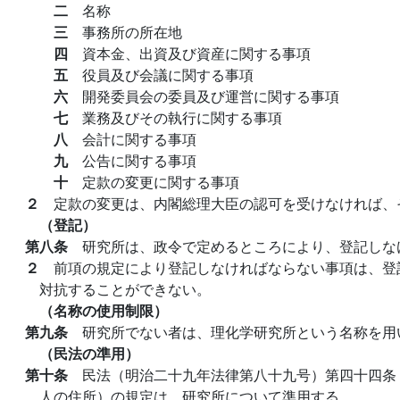
二
名称
三
事務所の所在地
四
資本金、出資及び資産に関する事項
五
役員及び会議に関する事項
六
開発委員会の委員及び運営に関する事項
七
業務及びその執行に関する事項
八
会計に関する事項
九
公告に関する事項
十
定款の変更に関する事項
２
定款の変更は、内閣総理大臣の認可を受けなければ、
（登記）
第八条
研究所は、政令で定めるところにより、登記しな
２
前項の規定により登記しなければならない事項は、登
対抗することができない。
（名称の使用制限）
第九条
研究所でない者は、理化学研究所という名称を用
（民法の準用）
第十条
民法（明治二十九年法律第八十九号）第四十四条
人の住所）の規定は、研究所について準用する。