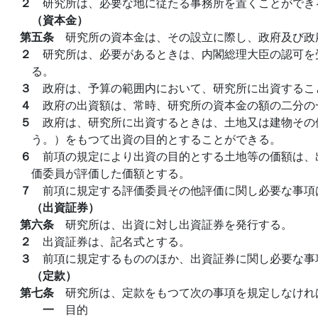
２
研究所は、必要な地に従たる事務所を置くことができ
（資本金）
第五条
研究所の資本金は、その設立に際し、政府及び政
２
研究所は、必要があるときは、内閣総理大臣の認可を
る。
３
政府は、予算の範囲内において、研究所に出資するこ
４
政府の出資額は、常時、研究所の資本金の額の二分の
５
政府は、研究所に出資するときは、土地又は建物その
う。）をもつて出資の目的とすることができる。
６
前項の規定により出資の目的とする土地等の価額は、
価委員が評価した価額とする。
７
前項に規定する評価委員その他評価に関し必要な事項
（出資証券）
第六条
研究所は、出資に対し出資証券を発行する。
２
出資証券は、記名式とする。
３
前項に規定するもののほか、出資証券に関し必要な事
（定款）
第七条
研究所は、定款をもつて次の事項を規定しなけれ
一
目的