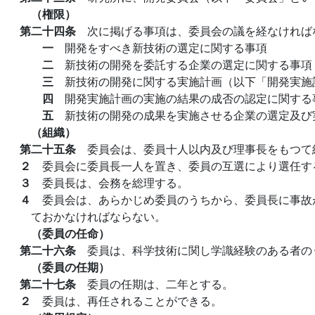
（権限）
第二十四条
次に掲げる事項は、委員会の議を経なければ
一
開発をすべき新技術の選定に関する事項
二
新技術の開発を委託する企業の選定に関する事項
三
新技術の開発に関する実施計画（以下「開発実施
四
開発実施計画の実施の結果の成否の認定に関する
五
新技術の開発の成果を実施させる企業の選定及び
（組織）
第二十五条
委員会は、委員十人以内及び理事長をもつて
２
委員会に委員長一人を置き、委員の互選により選任す
３
委員長は、会務を総理する。
４
委員会は、あらかじめ委員のうちから、委員長に事故
ておかなければならない。
（委員の任命）
第二十六条
委員は、科学技術に関し学識経験のある者の
（委員の任期）
第二十七条
委員の任期は、二年とする。
２
委員は、再任されることができる。