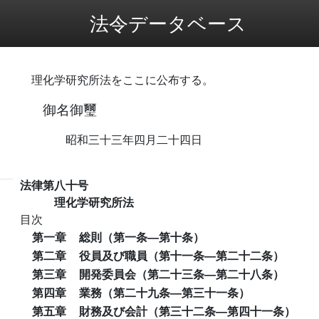
法令データベース
理化学研究所法をここに公布する。
御名御璽
昭和三十三年四月二十四日
法律第八十号
理化学研究所法
目次
第一章
総則（第一条―第十条）
第二章
役員及び職員（第十一条―第二十二条）
第三章
開発委員会（第二十三条―第二十八条）
第四章
業務（第二十九条―第三十一条）
第五章
財務及び会計（第三十二条―第四十一条）