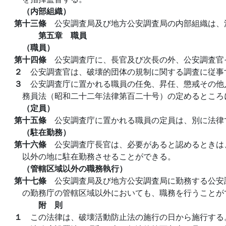
（内部組織）
第十三條
公安調査局及び地方公安調査局の内部組織は、
第五章 職員
（職員）
第十四條
公安調査庁に、長官及び次長の外、公安調査官
２
公安調査官は、破壊的団体の規制に関する調査に従事
３
公安調査庁に置かれる職員の任免、昇任、懲戒その他
務員法（昭和二十二年法律第百二十号）の定めるところ
（定員）
第十五條
公安調査庁に置かれる職員の定員は、別に法律
（駐在勤務）
第十六條
公安調査庁長官は、必要があると認めるときは
以外の地に駐在勤務させることができる。
（管轄区域以外の職務執行）
第十七條
公安調査局及び地方公安調査局に勤務する公安
の勤務庁の管轄区域以外においても、職務を行うことが
附 則
１
この法律は、破壊活動防止法の施行の日から施行する