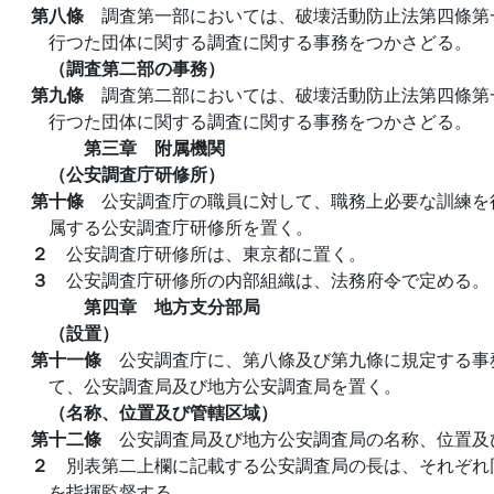
第八條
調査第一部においては、破壊活動防止法第四條第
行つた団体に関する調査に関する事務をつかさどる。
（調査第二部の事務）
第九條
調査第二部においては、破壊活動防止法第四條第
行つた団体に関する調査に関する事務をつかさどる。
第三章 附属機関
（公安調査庁研修所）
第十條
公安調査庁の職員に対して、職務上必要な訓練を
属する公安調査庁研修所を置く。
２
公安調査庁研修所は、東京都に置く。
３
公安調査庁研修所の内部組織は、法務府令で定める。
第四章 地方支分部局
（設置）
第十一條
公安調査庁に、第八條及び第九條に規定する事
て、公安調査局及び地方公安調査局を置く。
（名称、位置及び管轄区域）
第十二條
公安調査局及び地方公安調査局の名称、位置及
２
別表第二上欄に記載する公安調査局の長は、それぞれ
を指揮監督する。