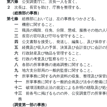
第六條
公安調査庁に、次長一人を置く。
２
次長は、長官を助け、庁務を整理する。
（総務部の事務）
第七條
総務部においては、左の事務をつかさどる。
一
機密に関すること。
二
職員の職階、任免、分限、懲戒、服務その他の人
三
長官の官印及び庁印を管守すること。
四
公文書類を接受し、発送し、編集し、及び保存す
五
経費及び収入の予算、決算及び会計並びに会計の
六
行政財産及び物品を管理すること。
七
行政の考査及び監察を行うこと。
八
各部の所掌事務の連絡調整に関すること。
九
地方支分部局の一般的監督に関すること。
十
所掌事務に関する内外資料の収集、整理及び保管
十一
所掌事務に関する一般的企画及び法令の整備に
十二
破壊活動防止法の規定による弁明の聴取及び処
十三
前各号に掲げるものの外、公安調査庁の所掌事
務
（調査第一部の事務）