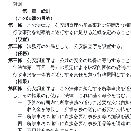
附則
第一章 総則
（この法律の目的）
第一條
この法律は、公安調査庁の所掌事務の範囲及び権
行政事務を能率的に遂行するに足りる組織を定めること
（設置）
第二條
法務府の外局として、公安調査庁を設置する。
（任務）
第三條
公安調査庁は、公共の安全の確保に寄与すること
年法律第二百四十号）の規定による破壊的団体の規制に
行政事務を一体的に遂行する責任を負う行政機関とする
（権限）
第四條
公安調査庁は、この法律に規定する所掌事務を遂
し、その権限の行使は、法律（これに基く命令を含む。
一
予算の範囲内で所掌事務の遂行に必要な支出負担
二
収入金を徴収し、所掌事務の遂行に必要な支払を
三
所掌事務の遂行に直接必要な事務所等の施設を設
四
所掌事務の遂行に直接必要な事務用品等を調達す
五
不用財産を処分すること。