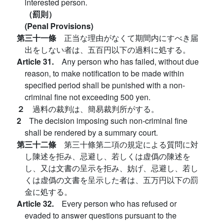
interested person.
（罰則）
(Penal Provisions)
第三十一條
正当な理由がなくて期間内にすべき届
出をしない者は、五百円以下の過料に処する。
Article 31.
Any person who has failed, without due
reason, to make notification to be made within
specified period shall be punished with a non-
criminal fine not exceeding 500 yen.
２
過料の裁判は、簡易裁判所がする。
2
The decision imposing such non-criminal fine
shall be rendered by a summary court.
第三十二條
第三十條第二項の規定による質問に対
し陳述を拒み、忌避し、若しくは虚僞の陳述を
し、又は文書の呈示を拒み、妨げ、忌避し、若し
くは虚僞の文書を呈示した者は、五万円以下の罰
金に処する。
Article 32.
Every person who has refused or
evaded to answer questions pursuant to the