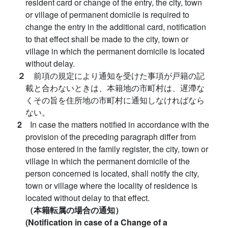
resident card or change of the entry, the city, town
or village of permanent domicile is required to
change the entry in the additional card, notification
to that effect shall be made to the city, town or
village in which the permanent domicile is located
without delay.
２
前項の規定により通知を受けた事項が戸籍の記
載と合わないときは、本籍地の市町村は、遅滯な
くその旨を住所地の市町村に通知しなければなら
ない。
2
In case the matters notified in accordance with the
provision of the preceding paragraph differ from
those entered in the family register, the city, town or
village in which the permanent domicile of the
person concerned is located, shall notify the city,
town or village where the locality of residence is
located without delay to that effect.
（本籍転属の場合の通知）
(Notification in case of a Change of a