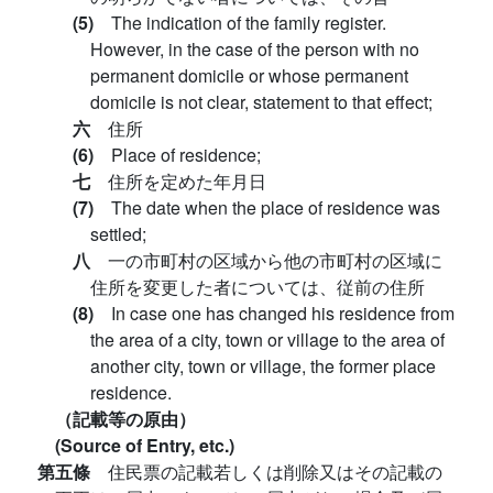
(5)
The indication of the family register.
However, in the case of the person with no
permanent domicile or whose permanent
domicile is not clear, statement to that effect;
六
住所
(6)
Place of residence;
七
住所を定めた年月日
(7)
The date when the place of residence was
settled;
八
一の市町村の区域から他の市町村の区域に
住所を変更した者については、従前の住所
(8)
In case one has changed his residence from
the area of a city, town or village to the area of
another city, town or village, the former place
residence.
（記載等の原由）
(Source of Entry, etc.)
第五條
住民票の記載若しくは削除又はその記載の