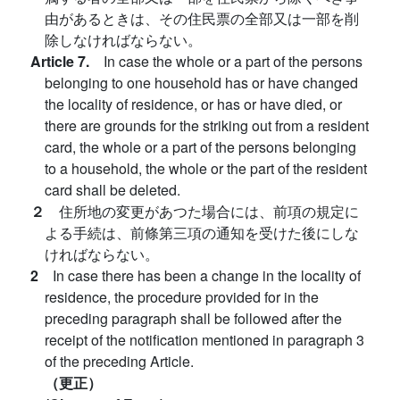
由があるときは、その住民票の全部又は一部を削
除しなければならない。
Article 7.
In case the whole or a part of the persons
belonging to one household has or have changed
the locality of residence, or has or have died, or
there are grounds for the striking out from a resident
card, the whole or a part of the persons belonging
to a household, the whole or the part of the resident
card shall be deleted.
２
住所地の変更があつた場合には、前項の規定に
よる手続は、前條第三項の通知を受けた後にしな
ければならない。
2
In case there has been a change in the locality of
residence, the procedure provided for in the
preceding paragraph shall be followed after the
receipt of the notification mentioned in paragraph 3
of the preceding Article.
（更正）