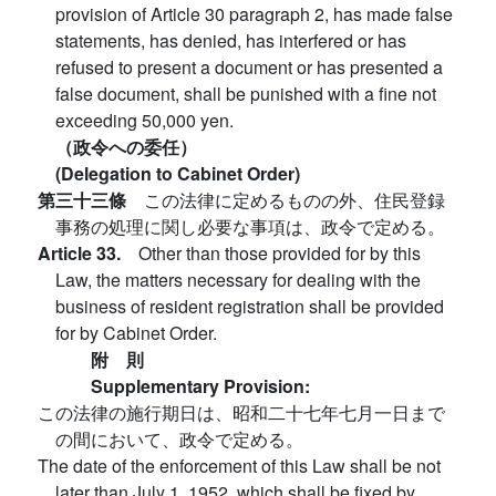
provision of Article 30 paragraph 2, has made false
statements, has denied, has interfered or has
refused to present a document or has presented a
false document, shall be punished with a fine not
exceeding 50,000 yen.
（政令への委任）
(Delegation to Cabinet Order)
第三十三條
この法律に定めるものの外、住民登録
事務の処理に関し必要な事項は、政令で定める。
Article 33.
Other than those provided for by this
Law, the matters necessary for dealing with the
business of resident registration shall be provided
for by Cabinet Order.
附 則
Supplementary Provision:
この法律の施行期日は、昭和二十七年七月一日まで
の間において、政令で定める。
The date of the enforcement of this Law shall be not
later than July 1, 1952, which shall be fixed by