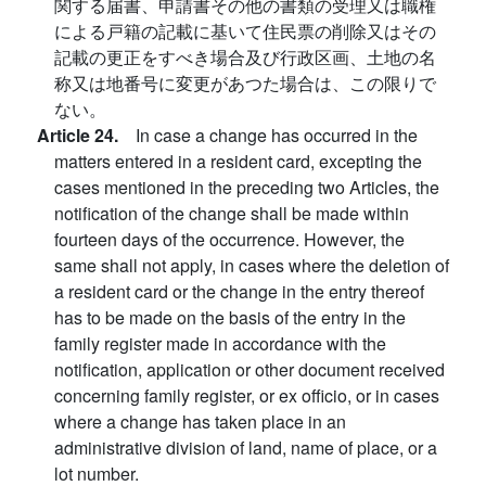
関する届書、申請書その他の書類の受理又は職権
による戸籍の記載に基いて住民票の削除又はその
記載の更正をすべき場合及び行政区画、土地の名
称又は地番号に変更があつた場合は、この限りで
ない。
Article 24.
In case a change has occurred in the
matters entered in a resident card, excepting the
cases mentioned in the preceding two Articles, the
notification of the change shall be made within
fourteen days of the occurrence. However, the
same shall not apply, in cases where the deletion of
a resident card or the change in the entry thereof
has to be made on the basis of the entry in the
family register made in accordance with the
notification, application or other document received
concerning family register, or ex officio, or in cases
where a change has taken place in an
administrative division of land, name of place, or a
lot number.