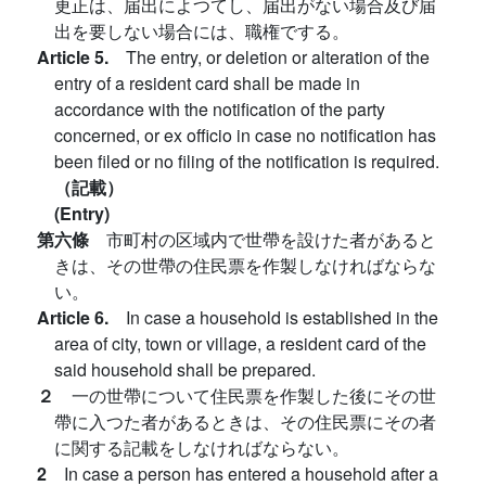
更正は、届出によつてし、届出がない場合及び届
出を要しない場合には、職権でする。
Article 5.
The entry, or deletion or alteration of the
entry of a resident card shall be made in
accordance with the notification of the party
concerned, or ex officio in case no notification has
been filed or no filing of the notification is required.
（記載）
(Entry)
第六條
市町村の区域内で世帶を設けた者があると
きは、その世帶の住民票を作製しなければならな
い。
Article 6.
In case a household is established in the
area of city, town or village, a resident card of the
said household shall be prepared.
２
一の世帶について住民票を作製した後にその世
帶に入つた者があるときは、その住民票にその者
に関する記載をしなければならない。
2
In case a person has entered a household after a