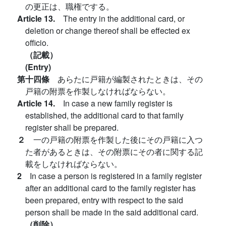
の更正は、職権でする。
Article 13.
The entry in the additional card, or
deletion or change thereof shall be effected ex
officio.
（記載）
(Entry)
第十四條
あらたに戸籍が編製されたときは、その
戸籍の附票を作製しなければならない。
Article 14.
In case a new family register is
established, the additional card to that family
register shall be prepared.
２
一の戸籍の附票を作製した後にその戸籍に入つ
た者があるときは、その附票にその者に関する記
載をしなければならない。
2
In case a person is registered in a family register
after an additional card to the family register has
been prepared, entry with respect to the said
person shall be made in the said additional card.
（削除）