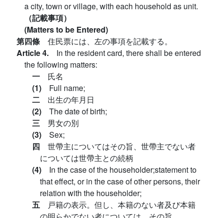
a city, town or village, with each household as unit.
（記載事項）
(Matters to be Entered)
第四條
住民票には、左の事項を記載する。
Article 4.
In the resident card, there shall be entered
the following matters:
一
氏名
(1)
Full name;
二
出生の年月日
(2)
The date of birth;
三
男女の別
(3)
Sex;
四
世帶主についてはその旨、世帶主でない者
については世帶主との続柄
(4)
In the case of the householder;statement to
that effect, or in the case of other persons, their
relation with the householder;
五
戸籍の表示。但し、本籍のない者及び本籍
の明らかでない者については、その旨