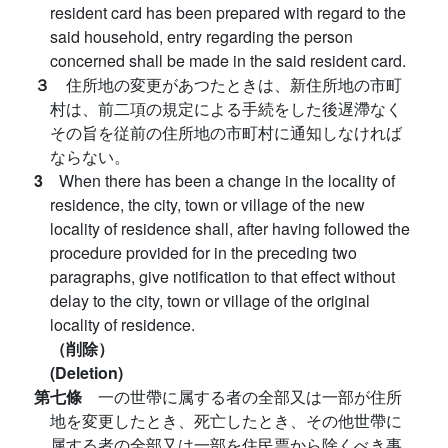
resident card has been prepared with regard to the
said household, entry regarding the person
concerned shall be made in the said resident card.
３
住所地の変更があつたときは、新住所地の市町
村は、前二項の規定による手続をした後遅滯なく
その旨を従前の住所地の市町村に通知しなければ
ならない。
3
When there has been a change in the locality of
residence, the city, town or village of the new
locality of residence shall, after having followed the
procedure provided for in the preceding two
paragraphs, give notification to that effect without
delay to the city, town or village of the original
locality of residence.
（削除）
(Deletion)
第七條
一の世帶に属する者の全部又は一部が住所
地を変更したとき、死亡したとき、その他世帶に
属する者の全部又は一部を住民票から除くべき事