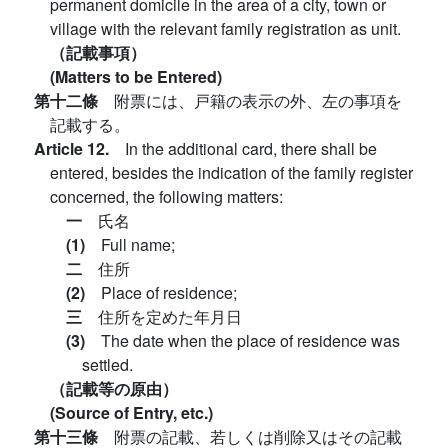
permanent domicile in the area of a city, town or
village with the relevant family registration as unit.
（記載事項）
(Matters to be Entered)
第十二條
附票には、戸籍の表示の外、左の事項を
記載する。
Article 12.
In the additional card, there shall be
entered, besides the indication of the family register
concerned, the following matters:
一
氏名
(1)
Full name;
二
住所
(2)
Place of residence;
三
住所を定めた年月日
(3)
The date when the place of residence was
settled.
（記載等の原由）
(Source of Entry, etc.)
第十三條
附票の記載、若しくは削除又はその記載