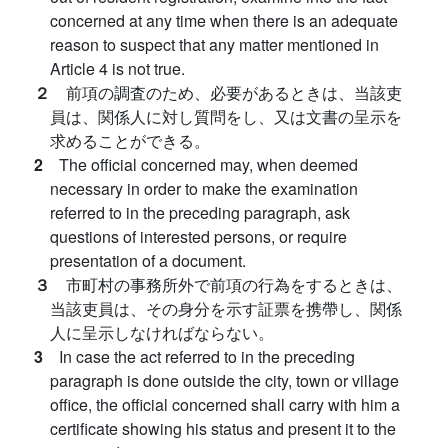
concerned at any time when there is an adequate
reason to suspect that any matter mentioned in
Article 4 is not true.
２
前項の調査のため、必要があるときは、当該吏
員は、関係人に対し質問をし、又は文書の呈示を
求めることができる。
2
The official concerned may, when deemed
necessary in order to make the examination
referred to in the preceding paragraph, ask
questions of interested persons, or require
presentation of a document.
３
市町村の事務所外で前項の行為をするときは、
当該吏員は、その身分を示す証票を携帶し、関係
人に呈示しなければならない。
3
In case the act referred to in the preceding
paragraph is done outside the city, town or village
office, the official concerned shall carry with him a
certificate showing his status and present it to the