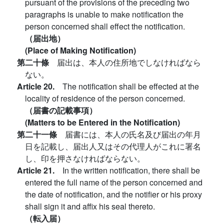
pursuant of the provisions of the preceding two
paragraphs is unable to make notification the
person concerned shall effect the notification.
（届出地）
(Place of Making Notification)
第二十條
届出は、本人の住所地でしなければなら
ない。
Article 20.
The notification shall be effected at the
locality of residence of the person concerned.
（届書の記載事項）
(Matters to be Entered in the Notification)
第二十一條
届書には、本人の氏名及び届出の年月
日を記載し、届出人又はその代理人がこれに署名
し、印を押さなければならない。
Article 21.
In the written notification, there shall be
entered the full name of the person concerned and
the date of notification, and the notifier or his proxy
shall sign it and affix his seal thereto.
（転入届）