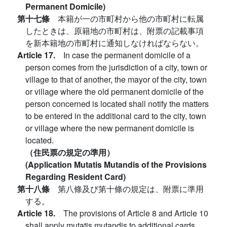
Permanent Domicile)
第十七條
本籍が一の市町村から他の市町村に転属
したときは、原籍地の市町村は、附票の記載事項
を新本籍地の市町村に通知しなければならない。
Article 17.
In case the permanent domicile of a
person comes from the jurisdiction of a city, town or
village to that of another, the mayor of the city, town
or village where the old permanent domicile of the
person concerned is located shall notify the matters
to be entered in the additional card to the city, town
or village where the new permanent domicile is
located.
（住民票の規定の準用）
(Application Mutatis Mutandis of the Provisions
Regarding Resident Card)
第十八條
第八條及び第十條の規定は、附票に準用
する。
Article 18.
The provisions of Article 8 and Article 10
shall apply mutatis mutandis to additional cards.