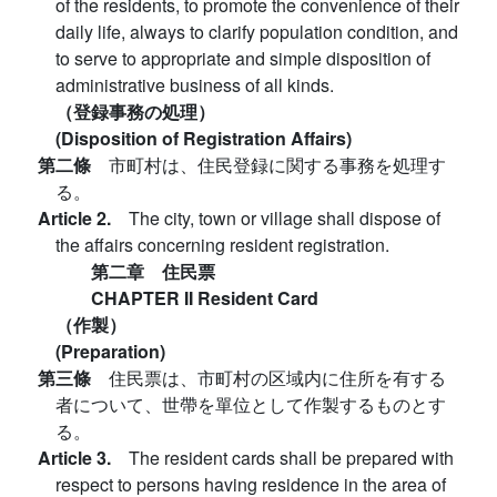
of the residents, to promote the convenience of their
daily life, always to clarify population condition, and
to serve to appropriate and simple disposition of
administrative business of all kinds.
（登録事務の処理）
(Disposition of Registration Affairs)
第二條
市町村は、住民登録に関する事務を処理す
る。
Article 2.
The city, town or village shall dispose of
the affairs concerning resident registration.
第二章 住民票
CHAPTER II Resident Card
（作製）
(Preparation)
第三條
住民票は、市町村の区域内に住所を有する
者について、世帶を單位として作製するものとす
る。
Article 3.
The resident cards shall be prepared with
respect to persons having residence in the area of