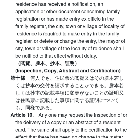
residence has received a notification, an
application or other document concerning family
registration or has made entry ex officio in the
family register, the city, town or village of locality of
residence is required to make entry in the family
register, or delete or change the entry, the mayor of
city, town or village of the locality of reidence shall
be notified to that effect without delay.
（閲覽、謄本、抄本、証明）
(Inspection, Copy, Abstract and Certification)
第十條
何人でも、住民票の閲覽又はその謄本若し
くは抄本の交付を請求することができる。謄本若
しくは抄本の記載事項に変更がないことの証明又
は住民票に記載した事項に関する証明について
も、同様である。
Article 10.
Any one may request the inspection of or
the delivery of a copy or an abstract of a resident
card. The same shall apply to the certification to the
effect that there has been no change in the matter