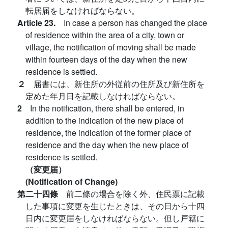
転居届をしなければならない。
Article 23.
In case a person has changed the place
of residence within the area of a city, town or
village, the notification of moving shall be made
within fourteen days of the day when the new
residence is settled.
２
届書には、新住所の外従前の住所及び新住所を
定めた年月日を記載しなければならない。
2
In the notification, there shall be entered, in
addition to the indication of the new place of
residence, the indication of the former place of
residence and the day when the new place of
residence is settled.
（変更届）
(Notification of Change)
第二十四條
前二條の場合を除く外、住民票に記載
した事項に変更を生じたときは、その日から十四
日内に変更届をしなければならない。但し戸籍に