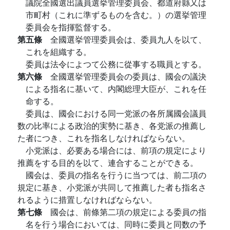
議院全國選出議員選挙管理委員会、都道府縣又は
市町村（これに準ずるものを含む。）の選挙管理
委員会を指揮監督する。
第五條
全國選挙管理委員会は、委員九人を以て、
これを組織する。
委員は法令によつて公務に從事する職員とする。
第六條
全國選挙管理委員会の委員は、國会の議決
による指名に基いて、内閣総理大臣が、これを任
命する。
委員は、國会における同一党派の各所属國会議員
数の比率による政治的実勢に基き、各党派の推薦し
た者につき、これを指名しなければならない。
小党派は、必要ある場合には、前項の規定により
推薦をする目的を以て、連合することができる。
國会は、委員の指名を行うに当つては、前二項の
規定に基き、小党派が共同して推薦した者も指名さ
れるように措置しなければならない。
第七條
國会は、前條第二項の規定による委員の指
名を行う場合においては、同時に委員と同数の予