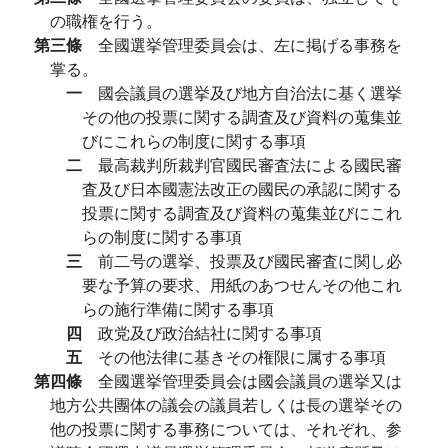
の職権を行う。
第三條
全國選挙管理委員会は、左に掲げる事務を
掌る。
一
國会議員の選挙及び地方自治法に基く選挙
その他の投票に関する調査及び資料の蒐集並
びにこれらの制度に関する事項
二
最高裁判所裁判官國民審査法による國民審
査及び日本國憲法改正の國民の承認に関する
投票に関する調査及び資料の蒐集並びにこれ
らの制度に関する事項
三
前二号の選挙、投票及び國民審査に関し必
要な予算の要求、用紙のあつせんその他これ
らの施行準備に関する事項
四
政党及び政治結社に関する事項
五
その他法律に基きその権限に属する事項
第四條
全國選挙管理委員会は國会議員の選挙又は
地方公共團体の議会の議員若しくは長の選挙その
他の投票に関する事務については、それぞれ、参