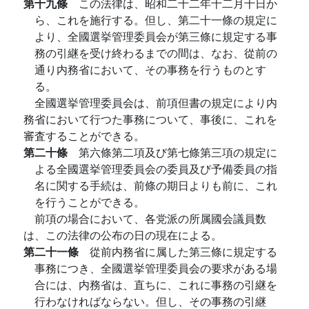
第十九條
この法律は、昭和二十二年十二月十日か
ら、これを施行する。但し、第二十一條の規定に
より、全國選挙管理委員会が第三條に規定する事
務の引継を受け終わるまでの間は、なお、從前の
通り内務省において、その事務を行うものとす
る。
全國選挙管理委員会は、前項但書の規定により内
務省において行つた事務について、事後に、これを
審査することができる。
第二十條
第六條第二項及び第七條第三項の規定に
よる全國選挙管理委員会の委員及び予備委員の指
名に関する手続は、前條の期日よりも前に、これ
を行うことができる。
前項の場合において、各党派の所属國会議員数
は、この法律の公布の日の現在による。
第二十一條
從前内務省に属した第三條に規定する
事務につき、全國選挙管理委員会の要求がある場
合には、内務省は、直ちに、これに事務の引継を
行わなければならない。但し、その事務の引継