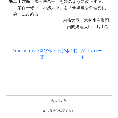
第二十六條
國会法の一部を次のように改正する。
第百十條中「内務大臣」を「全國選挙管理委員
会」に改める。
内務大臣 木村小左衞門
内閣総理大臣 片山哲
Tranlations
新字体・旧字体の切
ダウンロー
替
ド
名古屋大学
名古屋大学法学研究科