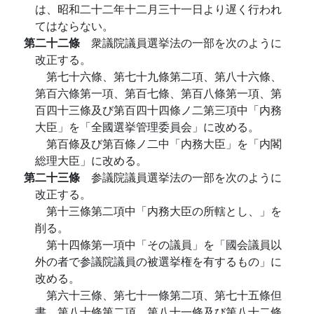
は、昭和二十二年十二月三十一日より遅く行われ
てはならない。
第二十二條
衆議院議員選挙法の一部を次のように
改正する。
第七十六條、第七十九條第二項、第八十六條、
第百六條第一項、第百七條、第百八條第一項、第
百四十三條及び第百四十四條ノ二第三項中「内務
大臣」を「全國選挙管理委員会」に改める。
第百條及び第百條ノ二中「内務大臣」を「内閣
総理大臣」に改める。
第二十三條
参議院議員選挙法の一部を次のように
改正する。
第十三條第二項中「内務大臣の所轄とし、」を
削る。
第十四條第一項中「その議員」を「國会議員以
外の者で参議院議員の被選挙権を有するもの」に
改める。
第六十三條、第七十一條第二項、第七十五條但
書、第八十條第二項、第八十一條及び第八十二條