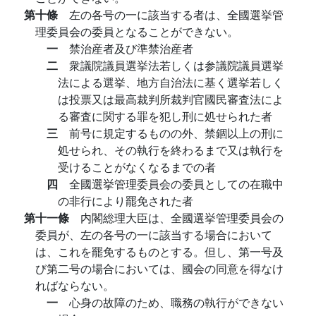
第十條
左の各号の一に該当する者は、全國選挙管
理委員会の委員となることができない。
一
禁治産者及び準禁治産者
二
衆議院議員選挙法若しくは参議院議員選挙
法による選挙、地方自治法に基く選挙若しく
は投票又は最高裁判所裁判官國民審査法によ
る審査に関する罪を犯し刑に処せられた者
三
前号に規定するものの外、禁錮以上の刑に
処せられ、その執行を終わるまで又は執行を
受けることがなくなるまでの者
四
全國選挙管理委員会の委員としての在職中
の非行により罷免された者
第十一條
内閣総理大臣は、全國選挙管理委員会の
委員が、左の各号の一に該当する場合において
は、これを罷免するものとする。但し、第一号及
び第二号の場合においては、國会の同意を得なけ
ればならない。
一
心身の故障のため、職務の執行ができない