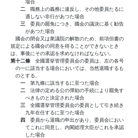
場合
二
職務上の義務に違反し、その他委員たるに
適しない非行があつた場合
三
委員の罷免につき、國会の議決に基く勧告
があつた場合
國会の閉会又は衆議院の解散のため、前項但書の
規定による國会の同意を得ることができないとき
は、事後にその承認を求めなければならない。
第十二條
全國選挙管理委員会の委員は、左の各号
の一に該当する場合においては、当然退職するも
のとする。
一
第九條に該当するに至つた場合
二
法律の定める公の彈劾の手続により罷免す
べきものと決定された場合
三
全國選挙管理委員会の委員として引き続き
九年在任するに至つた場合
四
委員から退職の申出があり、委員会におい
てこれに同意し、内閣総理大臣がこれを承認
した場合