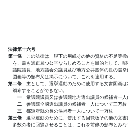
法律第十六号
第一條
この法律は、現下の用紙その他の資材の不足等極
を、最も適正且つ公平ならしめることを目的として、昭
議院議員、地方議会の議員及び地方公共團体の長の選挙
図画等の頒布又は掲示について、これを適用する。
第二條
主として、選挙運動のために使用する文書図画は
頒布することができない。
一
衆議院議員又は参議院地方選出議員の候補者一人
二
参議院全國選出議員の候補者一人について三万枚
三
都道府縣の長の候補者一人について一万枚
第三條
選挙運動のために、使用する回覽板その他の文書
多数の者に回覽させることは、これを前條の頒布とみな