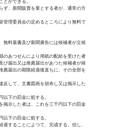
ことができる。
らず、新聞販賣を業とする者が、通常の方
挙管理委員会の定めるところにより無料で
、無料葉書及び新聞廣告には候補者が立候
縣のあつせんにより用紙の配給を受けた者
及び届出又は推薦届出があつた候補者が候
推薦届出の期限経過後直ちに、その全部を
違反して、文書図画を頒布し又は掲示した
円以下の罰金に処する。
を掲示した者は、これを三千円以下の罰金
円以下の罰金に処する。
経過することによつて、完成する。但し、