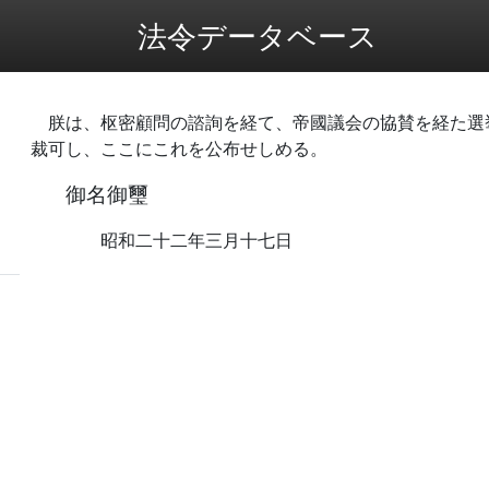
法令データベース
朕は、枢密顧問の諮詢を経て、帝國議会の協賛を経た選
裁可し、ここにこれを公布せしめる。
御名御璽
昭和二十二年三月十七日