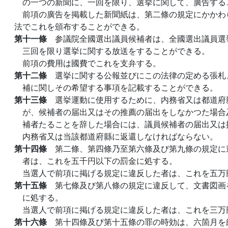
の一つの新聞に、一回を限り、選挙に関して、廣告する
前項の廣告を掲載した新聞紙は、第二條の規定にかかわ
法でこれを頒布することができる。
第十一條
参議院全國選出議員候補者は、全國選出議員選
三回を限り選挙に関する放送をすることができる。
前項の費用は國費でこれを支弁する。
第十二條
選挙に関する公報並びにこの法律の定める張札
補に関しその希望する事項を記載することができる。
第十三條
選挙運動に使用するために、内務省又は都道府
が、候補者の届出又はその推薦の届出をしなかつた場合
補者たることを辞した場合には、議員候補者の届出又は
内務省又は当該都道府縣に返還しなければならない。
第十四條
第二條、第四條乃至第六條及び第九條の規定に
者は、これを五千円以下の罰金に処する。
当選人で前項に掲げる規定に違反した者は、これを五万
第十五條
第七條及び第八條の規定に違反して、文書図画
に処する。
当選人で前項に掲げる規定に違反した者は、これを三万
第十六條
第十四條及び第十五條の罪の時効は、六箇月を