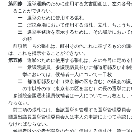
第四條
選挙運動のために使用する文書図画は、左の各号
ることができない。
一
選挙のために使用する張札
二
演説会場において使用する張札、立札、ちようち
三
選挙事務所を表示するために、その場所において
の類
前項第一号の張札は、町村その他これに準ずるものの議
は、これを掲示することができない。
第五條
選挙のために使用する張札は、左の各号に定める
一
衆議院議員、参議院議員並びに都道府縣及び市制
挙においては、候補者一人について一千枚
二
都道府縣及び市（東京都の区を含む）の議会の議
の市以外の市（東京都の区を含む）の長の選挙にお
参議院全國選出議員候補者は一人について一万枚とし、
ならない。
前二項の張札には、当該選挙を管理する選挙管理委員会
國選出議員選挙管理委員会又は本人の申請によつて承認し
なければならない。
候補者以外の者が選挙のために使用する張札は、第一項