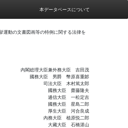
本データベースについて
挙運動の文書図画等の特例に関する法律を
內閣総理大臣兼外務大臣 吉田茂
國務大臣 男爵 幣原喜重郞
司法大臣 木村篤太郎
國務大臣 齋藤隆夫
逓信大臣 一松定吉
國務大臣 星島二郎
厚生大臣 河合良成
內務大臣 植原悦二郎
大藏大臣 石橋湛山