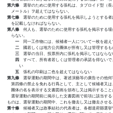
第六條
選挙のために使用する張札は、タブロイド型（長
メートル）ヲ超えてはならない。
第七條
選挙のために使用する張札を掲示しようとする者
を記載しなければならない。
第八條
何人も、選挙のために使用する張札を掲示する場
らない。
一
同一工作物には、候補者一人について一枚を超え
二
國若しくは地方公共團体が所有し又は管理するも
三
選挙の当日、投票所内に張札を掲示してはならな
四
すべて、所有者若しくは管理者の承諾を得ないで
い
五
張札の印刷は二色を超えてはならない
第九條
選挙運動の期間中は、著述演藝等の廣告その他何
第四條の禁止を免れる行爲として、主として候補者又は
團体の名を表示する文書図画を頒布し又は掲示すること
選挙運動の期間前に掲示した文書図画で前項に該当する
ものは、選挙運動の期間中、これを撤去し又は撤去させる
第十條
候補者又は政事結社の代表者は、各都道府縣選挙