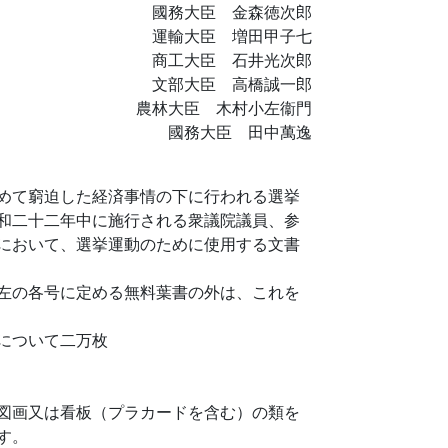
國務大臣 金森徳次郎
運輸大臣 増田甲子七
商工大臣 石井光次郎
文部大臣 高橋誠一郎
農林大臣 木村小左衞門
國務大臣 田中萬逸
めて窮迫した経済事情の下に行われる選挙
和二十二年中に施行される衆議院議員、参
において、選挙運動のために使用する文書
左の各号に定める無料葉書の外は、これを
について二万枚
図画又は看板（プラカードを含む）の類を
す。