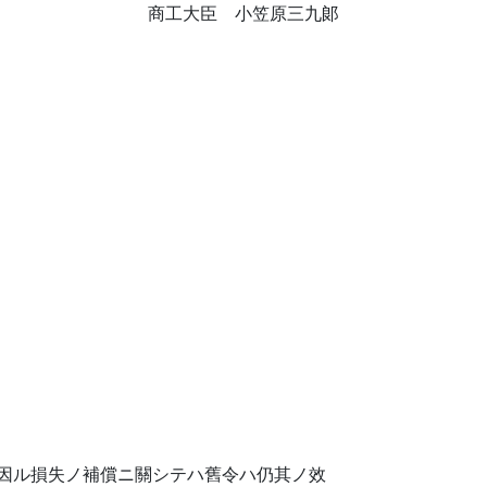
商工大臣 小笠原三九郞
因ル損失ノ補償ニ關シテハ舊令ハ仍其ノ效