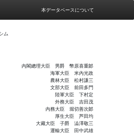
本データベースについて
シム
內閣總理大臣 男爵 幣原喜重郞
海軍大臣 米內光政
農林大臣 松村謙三
文部大臣 前田多門
陸軍大臣 下村定
外務大臣 吉田茂
內務大臣 堀切善次郞
厚生大臣 芦田均
大藏大臣 子爵 澁澤敬三
運輸大臣 田中武雄