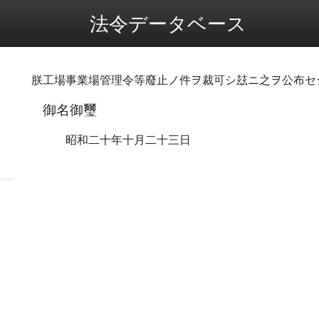
法令データベース
朕工場事業場管理令等廢止ノ件ヲ裁可シ玆ニ之ヲ公布セ
御名御璽
昭和二十年十月二十三日