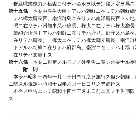
吿及職業能力ノ檢査ニ付テハ命令ヲ以テ別段ノ定ヲ爲ス
第十五條
本令中厚生大臣トアルハ朝鮮ニ在リテハ朝鮮總
テハ樺太廳長官、南洋群島ニ在リテハ南洋廳長官トシ地
灣ニ在リテハ州知事又ハ廳長、樺太ニ在リテハ樺太廳長
業紹介所長トアルハ朝鮮ニ在リテハ府尹、郡守又ハ島司
在リテハ廳長）、樺太ニ在リテハ樺太廳支廳長、南洋群
トアルハ朝鮮ニ在リテハ府郡島、臺灣ニ在リテハ市郡（
在リテハ支廳トス
第十六條
本令ニ規定スルモノノ外申吿ニ關シ必要ナル事
附 則
本令ハ昭和十四年一月二十日ヨリ之ヲ施行ス但シ朝鮮、
ニ關スル規定ハ昭和十四年六月一日ヨリ之ヲ施行ス
本令ノ申吿ニシテ昭和十四年三月末日前ニ其ノ申吿期限
ズ