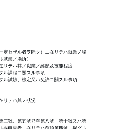
一定セザル者ヲ除ク）ニ在リテハ就業ノ場
ル就業ノ場所）
在リテハ其ノ職業ノ經歷及技能程度
タル課程ニ關スル事項
タル試驗、檢定又ハ免許ニ關スル事項
在リテハ其ノ狀況
第三號、第五號乃至第八號、第十號又ハ第
ル要申吿者ニ在リテハ前項第四號ニ揭グル