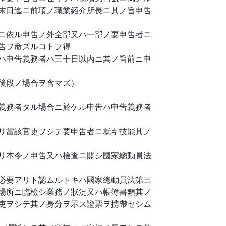
末日迄ニ前項ノ職業紹介所長ニ其ノ旨申吿
ニ依ル申吿ノ外全部又ハ一部ノ要申吿者ニ
吿ヲ命ズルコトヲ得
ハ申吿義務者ハ三十日以內ニ其ノ旨前ニ申
後段ノ場合ヲ含マズ）
義務者タル場合ニ於ケル申吿ハ申吿義務者
リ當該官吏ヲシテ要申吿者ニ就キ技能其ノ
リ本令ノ申吿又ハ檢査ニ關シ國家總動員法
必要アリト認ムルトキハ國家總動員法第三
場所ニ臨檢シ業務ノ狀況又ハ帳簿書類其ノ
吏ヲシテ其ノ身分ヲ示ス證票ヲ携帶セシム