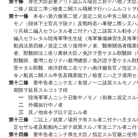
第十條
厚生大臣必要アリト認ムル場合ニ於テハ他ノ大臣
二條ノ規定ニ準ジ檢査ニ關スル職權ヲ行ハシムルコトヲ
第十一條
本令ハ第六條第二號ノ規定ニ依ル申吿ニ關スル
モノ（歸休下士官兵ヲ除ク）及戰時若ハ事變ニ際シ又ハ
リ兵籍ニ編入セラレタル者ニ付テハ之ニ該當スル勅令ノ
編入セラレタル陸海軍學生生徒（海軍豫備練習生及海軍
動員法第四條ノ規定ニ依リ徵用中ノ者、醫療關係者職業
者、獸醫師法ニ依リ農林大臣ノ免許ヲ受ケタル獸醫師（
獸醫師、臺灣ニ在リテハ臺灣總督ノ免許證ヲ受ケタル獸
受ケタル獸醫、南洋群島ニ在リテハ南洋廳長官ノ指定ス
令ノ船員ニ關スル申吿及職業能力ノ檢査ニハ之ヲ適用セ
第十二條
要申吿者ニシテ左ノ各號ノ一ニ該當スルモノノ
期限ヲ延長スルコトヲ得
一
陸海軍軍人ニシテ召集中ノモノ（前條ニ規定スル
二
外國旅行中ノ者
三
其ノ他命令ヲ以テ定ムル者
第十三條
二以上ノ就業ノ場所ヲ有スル者ニ付テハ主タル
定セザル者及船舶內ニ於テ就業スルノ常況ニアル者ニ付
第十四條
要申吿者ニシテ厚生大臣ノ指定スル官廳ニ使用