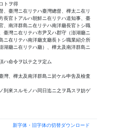
コトヲ得
督、臺灣ニ在リテハ臺灣總督、樺太ニ在リ
方長官トアルハ朝鮮ニ在リテハ道知事、臺
官、南洋群島ニ在リテハ南洋廳長官トシ職
、臺灣ニ在リテハ市尹又ハ郡守（澎湖廳ニ
島ニ在リテハ南洋廳支廳長トシ職業紹介所
澎湖廳ニ在リテハ廳）、樺太及南洋群島ニ
項ハ命令ヲ以テ之ヲ定ム
臺灣、樺太及南洋群島ニ於ケル申吿及檢査
ノ到來スルモノハ同日迄ニ之ヲ爲スヲ妨ゲ
新字体・旧字体の切替
ダウンロード