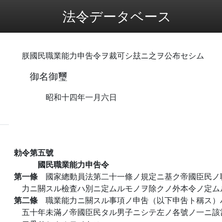
法令データベース
朕國民職業能力申吿令ヲ裁可シ玆ニ之ヲ公布セシム
御名御璽
昭和十四年一月六日
勅令第五號
國民職業能力申吿令
第一條
國家總動員法第二十一條ノ規定ニ基ク帝國臣民ノ
力ニ關スル檢査ハ別ニ定ムルモノヲ除クノ外本令ノ定ム
第二條
職業能力ニ關スル事項ノ申吿（以下申吿ト稱ス）
五十年未滿ノ帝國臣民タル男子ニシテ左ノ各號ノ一ニ該