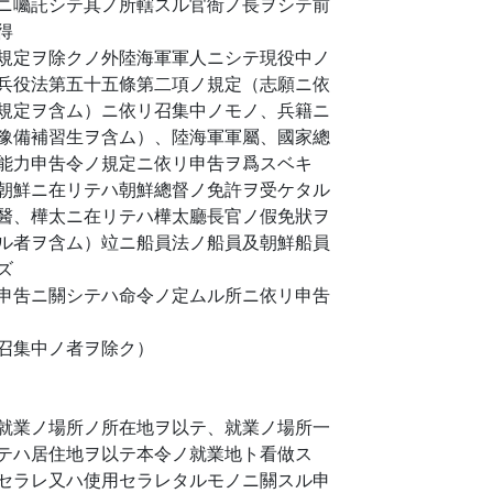
ニ囑託シテ其ノ所轄スル官衙ノ長ヲシテ前
得
規定ヲ除クノ外陸海軍軍人ニシテ現役中ノ
兵役法第五十五條第二項ノ規定（志願ニ依
規定ヲ含ム）ニ依リ召集中ノモノ、兵籍ニ
豫備補習生ヲ含ム）、陸海軍軍屬、國家總
能力申吿令ノ規定ニ依リ申吿ヲ爲スベキ
朝鮮ニ在リテハ朝鮮總督ノ免許ヲ受ケタル
醫、樺太ニ在リテハ樺太廳長官ノ假免狀ヲ
ル者ヲ含ム）竝ニ船員法ノ船員及朝鮮船員
ズ
申吿ニ關シテハ命令ノ定ムル所ニ依リ申吿
召集中ノ者ヲ除ク）
就業ノ場所ノ所在地ヲ以テ、就業ノ場所一
テハ居住地ヲ以テ本令ノ就業地ト看做ス
セラレ又ハ使用セラレタルモノニ關スル申