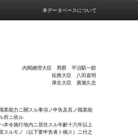
本データベースについて
內閣總理大臣 男爵 平沼騏一郞
拓務大臣 八田嘉明
厚生大臣 廣瀨久忠
職業能力ニ關スル事項ノ申吿及其ノ職業能
ル所ニ依ル
ハ本令施行地內ニ居住スル年齡十六年以上
當スルモノ（以下要申吿者ト稱ス）ニ付之