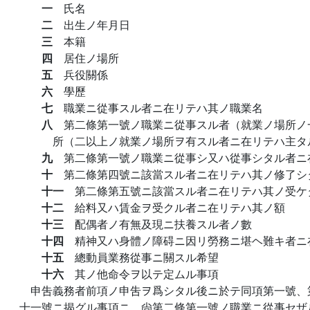
一
氏名
二
出生ノ年月日
三
本籍
四
居住ノ場所
五
兵役關係
六
學歷
七
職業ニ從事スル者ニ在リテハ其ノ職業名
八
第二條第一號ノ職業ニ從事スル者（就業ノ場所ノ
所（二以上ノ就業ノ場所ヲ有スル者ニ在リテハ主タ
九
第二條第一號ノ職業ニ從事シ又ハ從事シタル者ニ
十
第二條第四號ニ該當スル者ニ在リテハ其ノ修了シ
十一
第二條第五號ニ該當スル者ニ在リテハ其ノ受ケ
十二
給料又ハ賃金ヲ受クル者ニ在リテハ其ノ額
十三
配偶者ノ有無及現ニ扶養スル者ノ數
十四
精神又ハ身體ノ障碍ニ因リ勞務ニ堪ヘ難キ者ニ
十五
總動員業務從事ニ關スル希望
十六
其ノ他命令ヲ以テ定ムル事項
申吿義務者前項ノ申吿ヲ爲シタル後ニ於テ同項第一號、
十一號ニ揭グル事項ニ、尙第二條第一號ノ職業ニ從事セザ