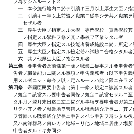
ヲ爲サシムルモノトス
一
本令施行地內ニ於テ引續キ三月以上厚生大臣ノ指
二
引續キ一年以上前號ノ職業ニ從事シテ其ノ職業ヲ
セザル者
三
厚生大臣ノ指定スル大學、專門學校、實業學校其
ノ指定スル學科ヲ修メ其ノ學校ヲ卒業シタル者
四
厚生大臣ノ指定スル技能者養成施設ニ於テ所定ノ
五
厚生大臣ノ指定スル檢定若ハ試驗ニ合格シタル者
六
其ノ他厚生大臣ノ指定スル者
第三條
要申吿者及前條第一號ノ職業ニ從事スル要申吿者
吿者ノ職業能力ニ關スル事項ノ申吿義務者（以下申吿義
用スル者ニシテ命令ヲ以テ定ムルモノハ此ノ限ニ在ラズ
第四條
帝國臣民要申吿者（第十一條ノ規定ニ該當スル者
ノ規定ニ該當スル要申吿者同條ノ規定ニ該當セザルニ至
タル月ノ翌月末日迄ニ左ニ揭グル事項ヲ要申吿者ガ第二
リテハ其ノ者ノ就業地ヲ管轄スル職業紹介所長ニ、其ノ
ヲ管轄スル職業紹介所長ニ申吿スベシ申吿ヲ爲シタル後
又ハ南洋群島ノ何レカノ地域ヨリ他ノ地域ニ居住ノ場所
申吿者タルトキ亦同ジ