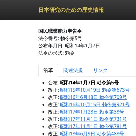
日本研究のための歴史情報
国民職業能力申告令
法令番号: 勅令第5号
公布年月日: 昭和14年1月7日
法令の形式: 勅令
沿革
関連法規
リンク
公布:
昭和14年1月7日 勅令第5号
改正:
昭和15年10月19日 勅令第673号
改正:
昭和16年6月18日 勅令第709号
改正:
昭和16年10月15日 勅令第921号
改正:
昭和17年1月28日 勅令第38号
改正:
昭和17年11月1日 勅令第731号
改正:
昭和17年11月1日 勅令第781号
改正:
昭和18年6月9日 勅令第488号