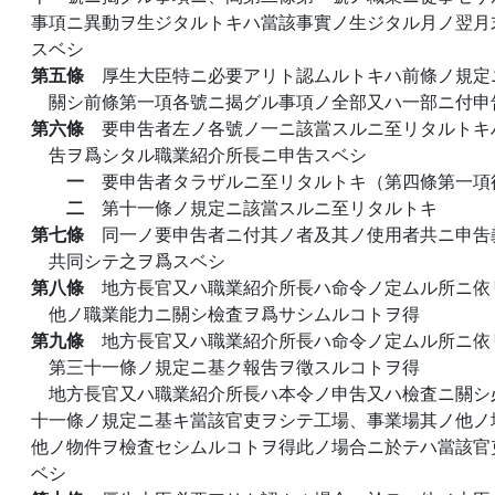
事項ニ異動ヲ生ジタルトキハ當該事實ノ生ジタル月ノ翌月
スベシ
第五條
厚生大臣特ニ必要アリト認ムルトキハ前條ノ規定
關シ前條第一項各號ニ揭グル事項ノ全部又ハ一部ニ付申
第六條
要申吿者左ノ各號ノ一ニ該當スルニ至リタルトキ
吿ヲ爲シタル職業紹介所長ニ申吿スベシ
一
要申吿者タラザルニ至リタルトキ（第四條第一項
二
第十一條ノ規定ニ該當スルニ至リタルトキ
第七條
同一ノ要申吿者ニ付其ノ者及其ノ使用者共ニ申吿
共同シテ之ヲ爲スベシ
第八條
地方長官又ハ職業紹介所長ハ命令ノ定ムル所ニ依
他ノ職業能力ニ關シ檢査ヲ爲サシムルコトヲ得
第九條
地方長官又ハ職業紹介所長ハ命令ノ定ムル所ニ依
第三十一條ノ規定ニ基ク報吿ヲ徵スルコトヲ得
地方長官又ハ職業紹介所長ハ本令ノ申吿又ハ檢査ニ關シ
十一條ノ規定ニ基キ當該官吏ヲシテ工場、事業場其ノ他ノ
他ノ物件ヲ檢査セシムルコトヲ得此ノ場合ニ於テハ當該官
ベシ