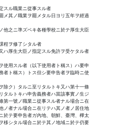
定スル職業ニ從事スル者
罷メ其ノ職業ヲ罷メタル日ヨリ五年ヲ經過
ノ他之ニ準ズベキ各種學校ニ於テ厚生大臣
課程ヲ修了シタル者
又ハ厚生大臣ノ指定スル免許ヲ受ケタル者
ヲ使用スル者（以下使用者ト稱ス）ハ要申
務者ト稱ス）トス但シ要申吿者ヲ臨時ニ使
ヲ除ク）タルニ至リタルトキ又ハ第十一條
リタルトキハ申吿義務者ハ當該事實ノ生ジ
條第一號ノ職業ニ從事スル者ナル場合ニ在
他ノ者ナル場合ニ在リテハ其ノ者ノ居住地
ニ於テ要申吿者ガ內地、朝鮮、臺灣、樺太
ヲ移シタル場合ニ於テ其ノ地域ニ於テ仍要