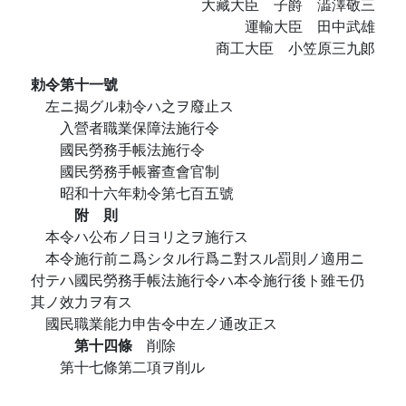
大藏大臣 子爵 澁澤敬三
運輸大臣 田中武雄
商工大臣 小笠原三九郞
勅令第十一號
左ニ揭グル勅令ハ之ヲ廢止ス
入營者職業保障法施行令
國民勞務手帳法施行令
國民勞務手帳審查會官制
昭和十六年勅令第七百五號
附 則
本令ハ公布ノ日ヨリ之ヲ施行ス
本令施行前ニ爲シタル行爲ニ對スル罰則ノ適用ニ
付テハ國民勞務手帳法施行令ハ本令施行後ト雖モ仍
其ノ效力ヲ有ス
國民職業能力申吿令中左ノ通改正ス
第十四條
削除
第十七條第二項ヲ削ル