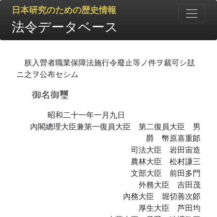
日本研究のための歴史情報
法令データベース
朕入營者職業保障法施行令廢止等ノ件ヲ裁可シ玆
ニ之ヲ公布セシム
御名御璽
昭和二十一年一月九日
內閣總理大臣兼第一復員大臣 第二復員大臣 男
爵 幣原喜重郞
司法大臣 岩田宙造
農林大臣 松村謙三
文部大臣 前田多門
外務大臣 吉田茂
內務大臣 堀切善次郞
厚生大臣 芦田均