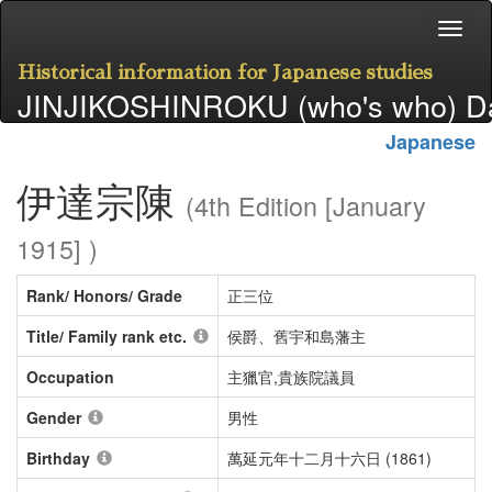
Historical information for Japanese studies
JINJIKOSHINROKU (who's who) D
Japanese
伊達宗陳
(4th Edition [January
1915] )
Rank/ Honors/ Grade
正三位
Title/ Family rank etc.
侯爵、舊宇和島藩主
Occupation
主獵官,貴族院議員
Gender
男性
Birthday
萬延元年十二月十六日 (1861)