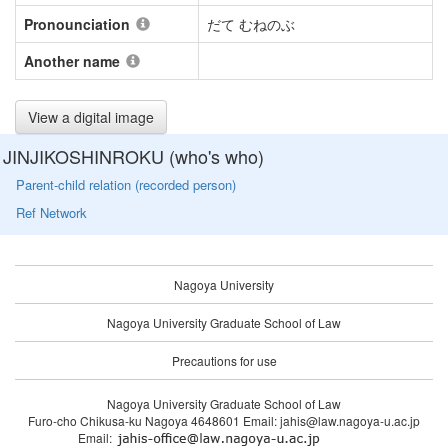
Pronounciation
だて むねのぶ
Another name
View a digital image
JINJIKOSHINROKU (who's who)
Parent-child relation (recorded person)
Ref Network
Nagoya University
Nagoya University Graduate School of Law
Precautions for use
Nagoya University Graduate School of Law
Furo-cho Chikusa-ku Nagoya 4648601 Email: jahis@law.nagoya-u.ac.jp
Email: