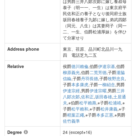
は男爵三井八郞次郞に嫁し養叔母
泰子（明一一、一生）は東京府平
民佐和正の養子となり後同府士族
坂田春雄養子九郞に嫁し弟武四郞
（同元、八生）は其妻冏子（同一
二、一生、伯爵松浦厚妹）を伴ひ
て分家せり
Address phone
東京、荏原、品川町北品川一九
四 電話芝九二五
Relative
侯爵
德川賴倫
,伯爵
伊達宗基
,伯爵
柳原義光
,伯爵
二荒芳德
,子爵
瀧脇
信錀
,子爵
丹羽長德
,子爵
牧野忠良
,
子爵
本多康虎
,子爵
一柳紹念
,男爵
伊達宗經
,男爵
伊達宗曜
,男爵
三井
八郞次郞
,
佐和正
,
坂田春雄
,
土居通
夫
,※伯爵
松平賴壽
,※子爵
松浦靖
,※
子爵
松平賴和
,※子爵
松井康義
,※子
爵
稻葉正繩
,※子爵
本多正憲
,※男爵
佐竹義準
Degree
24 (except※16)