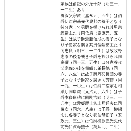
家族は前記の外弟十郞（明三一、
一二生）あり
養叔父宗敦（嘉永五、五生）は伯
爵伊達宗基先代慶邦の養子となり
後分家して男爵を授けられ其男宗
經當主たり同信廣（慶應元、五
生）は故子爵瀧脇信成の養子とな
り子爵家を襲き其男信錀當主たり
同忠良（明三、一二生）は故牧野
忠泰の後を襲き子爵を授けられ同
宗曜（同一三、五生）は分家養叔
父宗倫の後を相續し弟長德（同
六、八生）は故子爵丹羽長國の養
子となり子爵家を襲き同芳德（同
一九、一〇生）は伯爵二荒家を相
續し同康虎（元治元、六生）は子
爵本多康穰に同剛吉郞（明三、一
〇生）は愛媛縣士族土居通夫に同
俊次（同六、八生）は子爵一柳紹
念に各養子となり養伯母初子（安
政元、三生）は伯爵柳原義光先代
前光に叔母照子（萬延元、二生）