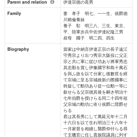
Parent and relation
伊達宗德の長男
Family
妻 孝子 明七、一一生、侯爵德
川賴倫養妹
養子 彰 明三八、三生、東京、
平、陸軍步兵中佐伊達紀隆三男
叔母 國子 明二四、四生
Biography
當家は中納言伊達正宗の長子遠江
守秀宗より出づ秀宗大阪役に父正
宗と共に軍に從ひ功あり將軍秀忠
其忠勤を賞し伊豫國宇和島十萬石
を與ふ故を以て分家し後數世を經
て宗城に至る宗城維新の際國事に
斡旋して勳功あり從一位勳一等に
叙せらる父宗德其後を嗣き明治十
七年伯爵を授けらる同二十四年祖
父宗城の勳功に依り侯爵に陞爵せ
らる
君は其長男にして萬延元年十二月
十六日を以て生れ明治三十八年十
一月家督を相續し襲爵仰付らる尋
て主獵官に任し貴族院議員に列す