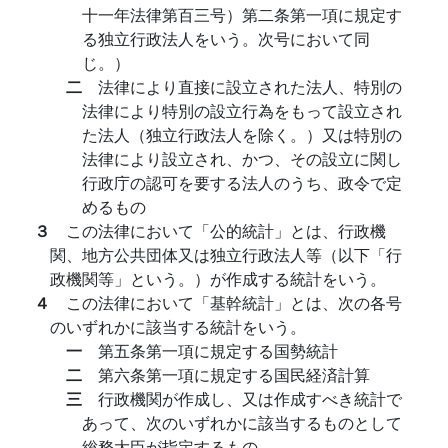
十一年法律第百三号）第二条第一項に規定す
る独立行政法人をいう。次号において同
じ。）
二
法律により直接に設立された法人、特別の
法律により特別の設立行為をもって設立され
た法人（独立行政法人を除く。）又は特別の
法律により設立され、かつ、その設立に関し
行政庁の認可を要する法人のうち、政令で定
めるもの
３
この法律において「公的統計」とは、行政機
関、地方公共団体又は独立行政法人等（以下「行
政機関等」という。）が作成する統計をいう。
４
この法律において「基幹統計」とは、次の各号
のいずれかに該当する統計をいう。
一
第五条第一項に規定する国勢統計
二
第六条第一項に規定する国民経済計算
三
行政機関が作成し、又は作成すべき統計で
あって、次のいずれかに該当するものとして
総務大臣が指定するもの