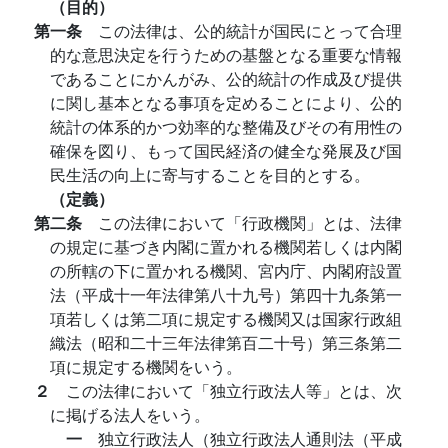
（目的）
第一条
この法律は、公的統計が国民にとって合理
的な意思決定を行うための基盤となる重要な情報
であることにかんがみ、公的統計の作成及び提供
に関し基本となる事項を定めることにより、公的
統計の体系的かつ効率的な整備及びその有用性の
確保を図り、もって国民経済の健全な発展及び国
民生活の向上に寄与することを目的とする。
（定義）
第二条
この法律において「行政機関」とは、法律
の規定に基づき内閣に置かれる機関若しくは内閣
の所轄の下に置かれる機関、宮内庁、内閣府設置
法（平成十一年法律第八十九号）第四十九条第一
項若しくは第二項に規定する機関又は国家行政組
織法（昭和二十三年法律第百二十号）第三条第二
項に規定する機関をいう。
２
この法律において「独立行政法人等」とは、次
に掲げる法人をいう。
一
独立行政法人（独立行政法人通則法（平成