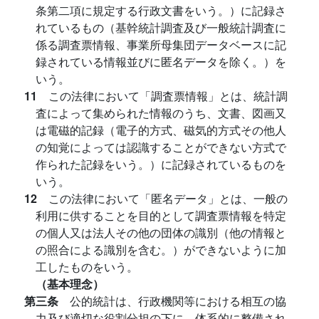
条第二項に規定する行政文書をいう。）に記録さ
れているもの（基幹統計調査及び一般統計調査に
係る調査票情報、事業所母集団データベースに記
録されている情報並びに匿名データを除く。）を
いう。
11
この法律において「調査票情報」とは、統計調
査によって集められた情報のうち、文書、図画又
は電磁的記録（電子的方式、磁気的方式その他人
の知覚によっては認識することができない方式で
作られた記録をいう。）に記録されているものを
いう。
12
この法律において「匿名データ」とは、一般の
利用に供することを目的として調査票情報を特定
の個人又は法人その他の団体の識別（他の情報と
の照合による識別を含む。）ができないように加
工したものをいう。
（基本理念）
第三条
公的統計は、行政機関等における相互の協
力及び適切な役割分担の下に、体系的に整備され