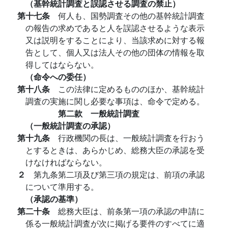
（基幹統計調査と誤認させる調査の禁止）
第十七条
何人も、国勢調査その他の基幹統計調査
の報告の求めであると人を誤認させるような表示
又は説明をすることにより、当該求めに対する報
告として、個人又は法人その他の団体の情報を取
得してはならない。
（命令への委任）
第十八条
この法律に定めるもののほか、基幹統計
調査の実施に関し必要な事項は、命令で定める。
第二款 一般統計調査
（一般統計調査の承認）
第十九条
行政機関の長は、一般統計調査を行おう
とするときは、あらかじめ、総務大臣の承認を受
けなければならない。
２
第九条第二項及び第三項の規定は、前項の承認
について準用する。
（承認の基準）
第二十条
総務大臣は、前条第一項の承認の申請に
係る一般統計調査が次に掲げる要件のすべてに適