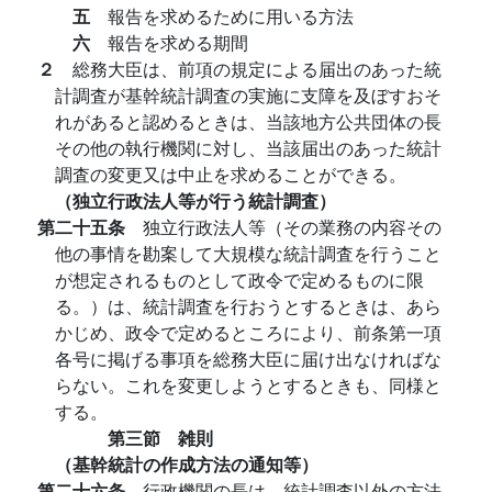
五
報告を求めるために用いる方法
六
報告を求める期間
２
総務大臣は、前項の規定による届出のあった統
計調査が基幹統計調査の実施に支障を及ぼすおそ
れがあると認めるときは、当該地方公共団体の長
その他の執行機関に対し、当該届出のあった統計
調査の変更又は中止を求めることができる。
（独立行政法人等が行う統計調査）
第二十五条
独立行政法人等（その業務の内容その
他の事情を勘案して大規模な統計調査を行うこと
が想定されるものとして政令で定めるものに限
る。）は、統計調査を行おうとするときは、あら
かじめ、政令で定めるところにより、前条第一項
各号に掲げる事項を総務大臣に届け出なければな
らない。これを変更しようとするときも、同様と
する。
第三節 雑則
（基幹統計の作成方法の通知等）
第二十六条
行政機関の長は、統計調査以外の方法