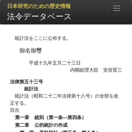
日本研究のための歴史情報
法令データベース
統計法をここに公布する。
御名御璽
平成十九年五月二十三日
内閣総理大臣 安倍晋三
法律第五十三号
統計法
統計法（昭和二十二年法律第十八号）の全部を改
正する。
目次
第一章
総則（第一条―第四条）
第二章
公的統計の作成