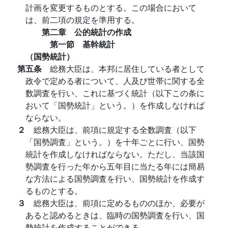
計画を変更するものとする。この場合において
は、前二項の規定を準用する。
第二章 公的統計の作成
第一節 基幹統計
（国勢統計）
第五条
総務大臣は、本邦に居住している者として
政令で定める者について、人及び世帯に関する全
数調査を行い、これに基づく統計（以下この条に
おいて「国勢統計」という。）を作成しなければ
ならない。
２
総務大臣は、前項に規定する全数調査（以下
「国勢調査」という。）を十年ごとに行い、国勢
統計を作成しなければならない。ただし、当該国
勢調査を行った年から五年目に当たる年には簡易
な方法による国勢調査を行い、国勢統計を作成す
るものとする。
３
総務大臣は、前項に定めるもののほか、必要が
あると認めるときは、臨時の国勢調査を行い、国
勢統計を作成することができる。