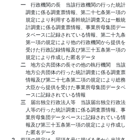
一
行政機関の長 当該行政機関の行った統計
調査に係る調査票情報、第二十七条第一項の
規定により利用する基幹統計調査又は一般統
計調査に係る調査票情報、事業所母集団デー
タベースに記録されている情報、第二十九条
第一項の規定により他の行政機関から提供を
受けた行政記録情報及び第三十五条第一項の
規定により作成した匿名データ
二
地方公共団体の長その他の執行機関 当該
地方公共団体の行った統計調査に係る調査票
情報及び第二十七条第二項の規定により総務
大臣から提供を受けた事業所母集団データベ
ースに記録されている情報
三
届出独立行政法人等 当該届出独立行政法
人等の行った統計調査に係る調査票情報、事
業所母集団データベースに記録されている情
報及び第三十五条第一項の規定により作成し
た匿名データ
２
前項の規定は、同項各号に掲げる者から当該各