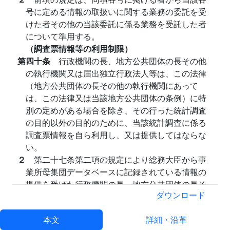
号に定める情報の取扱いに関する業務の委託を受
けた者その他の当該委託に係る業務を受託した者
について準用する。
（調査票情報等の利用制限）
第四十条
行政機関の長、地方公共団体の長その他
の執行機関又は届出独立行政法人等は、この法律
（地方公共団体の長その他の執行機関にあって
は、この法律又は当該地方公共団体の条例）に特
別の定めがある場合を除き、その行った統計調査
の目的以外の目的のために、当該統計調査に係る
調査票情報を自ら利用し、又は提供してはならな
い。
２
第二十七条第二項の規定により総務大臣から事
業所母集団データベースに記録されている情報の
提供を受けた行政機関の長、地方公共団体の長そ
ダウンロード
の他の執行機関又は届出独立行政法人等は、同項
各号に掲げる目的以外の目的のために、当該事業
本文
詳細・沿革
所母集団データベースに記録されている情報を自