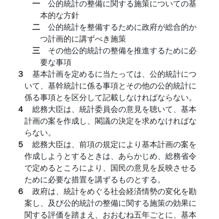
一
公的統計の整備に関する施策についての基
本的な方針
二
公的統計を整備するために政府が総合的か
つ計画的に講ずべき施策
三
その他公的統計の整備を推進するために必
要な事項
３
基本計画を定めるに当たっては、公的統計につ
いて、基幹統計に係る事項とその他の公的統計に
係る事項とを区分して記載しなければならない。
４
総務大臣は、統計委員会の意見を聴いて、基本
計画の案を作成し、閣議の決定を求めなければな
らない。
５
総務大臣は、前項の規定により基本計画の案を
作成しようとするときは、あらかじめ、総務省令
で定めるところにより、国民の意見を反映させる
ために必要な措置を講ずるものとする。
６
政府は、統計をめぐる社会経済情勢の変化を勘
案し、及び公的統計の整備に関する施策の効果に
関する評価を踏まえ、おおむね五年ごとに、基本