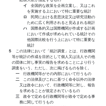
イ
全国的な政策を企画立案し、又はこれ
を実施する上において特に重要な統計
ロ
民間における意思決定又は研究活動の
ために広く利用されると見込まれる統計
ハ
国際条約又は国際機関が作成する計画
において作成が求められている統計その
他国際比較を行う上において特に重要な
統計
５
この法律において「統計調査」とは、行政機関
等が統計の作成を目的として個人又は法人その他
の団体に対し事実の報告を求めることにより行う
調査をいう。ただし、次に掲げるものを除く。
一
行政機関等がその内部において行うもの
二
この法律及びこれに基づく命令以外の法律
又は政令において、行政機関等に対し、報告
を求めることが規定されているもの
三
政令で定める行政機関等が政令で定める事
務に関して行うもの