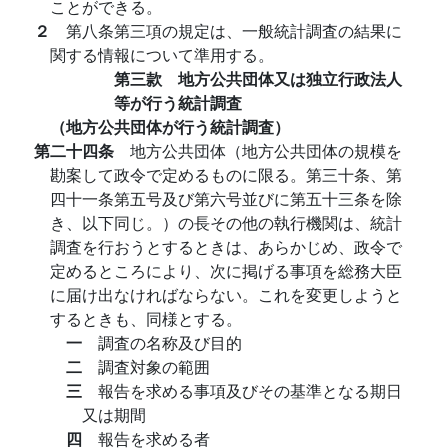
ことができる。
２
第八条第三項の規定は、一般統計調査の結果に
関する情報について準用する。
第三款 地方公共団体又は独立行政法人
等が行う統計調査
（地方公共団体が行う統計調査）
第二十四条
地方公共団体（地方公共団体の規模を
勘案して政令で定めるものに限る。第三十条、第
四十一条第五号及び第六号並びに第五十三条を除
き、以下同じ。）の長その他の執行機関は、統計
調査を行おうとするときは、あらかじめ、政令で
定めるところにより、次に掲げる事項を総務大臣
に届け出なければならない。これを変更しようと
するときも、同様とする。
一
調査の名称及び目的
二
調査対象の範囲
三
報告を求める事項及びその基準となる期日
又は期間
四
報告を求める者