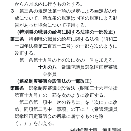
から六月以内に行うものとする。
３
第三条の規定は第一項の規定による画定案の作
成について、第五条の規定は同項の規定による勧
告があった場合について準用する。
（特別職の職員の給与に関する法律の一部改正）
第三条
特別職の職員の給与に関する法律（昭和二
十四年法律第二百五十二号）の一部を次のように
改正する。
第一条第十九号の七の次に次の一号を加える。
十九の八
衆議院議員選挙区画定審議
会委員
（選挙制度審議会設置法の一部改正）
第四条
選挙制度審議会設置法（昭和三十六年法律
第百十九号）の一部を次のように改正する。
第二条第一項中「次の各号に」を「次に」に改
め、同項第二号中「事項」の下に「（衆議院議員
選挙区画定審議会の所掌に属するものを除
く。）」を加える。
内閣総理大臣 細川護煕