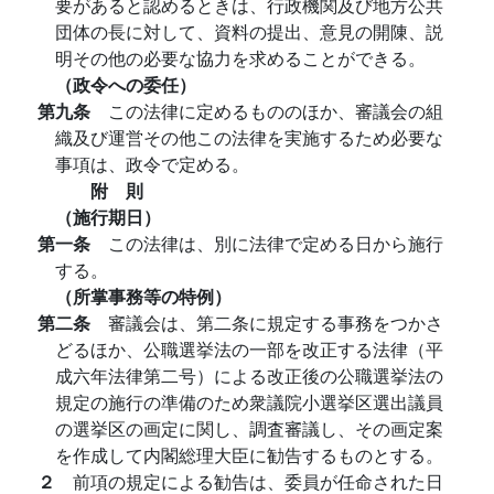
要があると認めるときは、行政機関及び地方公共
団体の長に対して、資料の提出、意見の開陳、説
明その他の必要な協力を求めることができる。
（政令への委任）
第九条
この法律に定めるもののほか、審議会の組
織及び運営その他この法律を実施するため必要な
事項は、政令で定める。
附 則
（施行期日）
第一条
この法律は、別に法律で定める日から施行
する。
（所掌事務等の特例）
第二条
審議会は、第二条に規定する事務をつかさ
どるほか、公職選挙法の一部を改正する法律（平
成六年法律第二号）による改正後の公職選挙法の
規定の施行の準備のため衆議院小選挙区選出議員
の選挙区の画定に関し、調査審議し、その画定案
を作成して内閣総理大臣に勧告するものとする。
２
前項の規定による勧告は、委員が任命された日