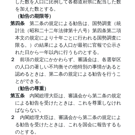
した数を人口に比例して各都道府県に配当した数
を加えた数とする。
（勧告の期限等）
第四条
第二条の規定による勧告は、国勢調査（統
計法（昭和二十二年法律第十八号）第四条第二項
本文の規定により十年ごとに行われる国勢調査に
限る。）の結果による人口が最初に官報で公示さ
れた日から一年以内に行うものとする。
２
前項の規定にかかわらず、審議会は、各選挙区
の人口の著しい不均衡その他特別の事情があると
認めるときは、第二条の規定による勧告を行うこ
とができる。
（勧告の尊重）
第五条
内閣総理大臣は、審議会から第二条の規定
による勧告を受けたときは、これを尊重しなけれ
ばならない。
２
内閣総理大臣は、審議会から第二条の規定によ
る勧告を受けたときは、これを国会に報告するも
のとする。