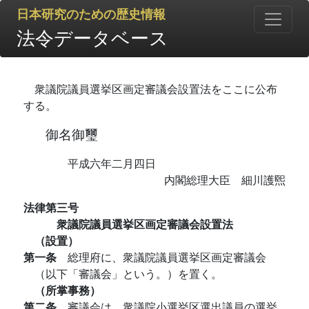
日本研究のための歴史情報
法令データベース
衆議院議員選挙区画定審議会設置法をここに公布
する。
御名御璽
平成六年二月四日
内閣総理大臣 細川護煕
法律第三号
衆議院議員選挙区画定審議会設置法
（設置）
第一条
総理府に、衆議院議員選挙区画定審議会
（以下「審議会」という。）を置く。
（所掌事務）
第二条
審議会は、衆議院小選挙区選出議員の選挙