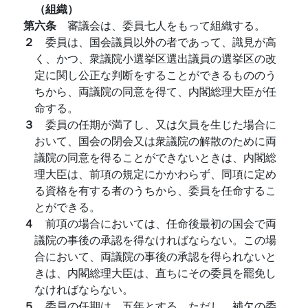
（組織）
第六条
審議会は、委員七人をもって組織する。
２
委員は、国会議員以外の者であって、識見が高
く、かつ、衆議院小選挙区選出議員の選挙区の改
定に関し公正な判断をすることができるもののう
ちから、両議院の同意を得て、内閣総理大臣が任
命する。
３
委員の任期が満了し、又は欠員を生じた場合に
おいて、国会の閉会又は衆議院の解散のために両
議院の同意を得ることができないときは、内閣総
理大臣は、前項の規定にかかわらず、同項に定め
る資格を有する者のうちから、委員を任命するこ
とができる。
４
前項の場合においては、任命後最初の国会で両
議院の事後の承認を得なければならない。この場
合において、両議院の事後の承認を得られないと
きは、内閣総理大臣は、直ちにその委員を罷免し
なければならない。
５
委員の任期は、五年とする。ただし、補欠の委