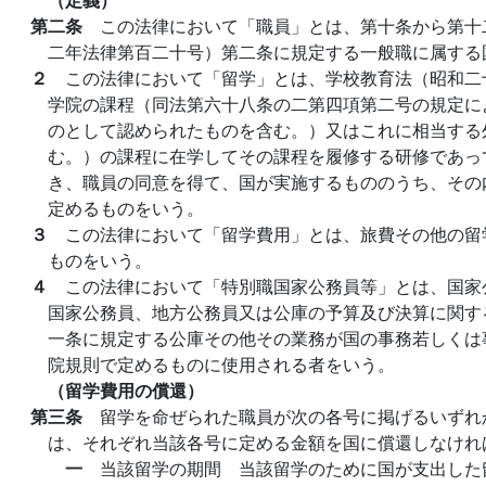
第二条
この法律において「職員」とは、第十条から第十
二年法律第百二十号）第二条に規定する一般職に属する
２
この法律において「留学」とは、学校教育法（昭和二
学院の課程（同法第六十八条の二第四項第二号の規定に
のとして認められたものを含む。）又はこれに相当する
む。）の課程に在学してその課程を履修する研修であっ
き、職員の同意を得て、国が実施するもののうち、その
定めるものをいう。
３
この法律において「留学費用」とは、旅費その他の留
ものをいう。
４
この法律において「特別職国家公務員等」とは、国家
国家公務員、地方公務員又は公庫の予算及び決算に関す
一条に規定する公庫その他その業務が国の事務若しくは
院規則で定めるものに使用される者をいう。
（留学費用の償還）
第三条
留学を命ぜられた職員が次の各号に掲げるいずれ
は、それぞれ当該各号に定める金額を国に償還しなけれ
一
当該留学の期間 当該留学のために国が支出した