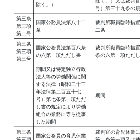
除く。）又は裁判
除く。）
号）第三十九条の
第三条
国家公務員法第八十二
裁判所職員臨時措
第三項
条
二条
第二号
第三条
国家公務員法第百八条
裁判所職員臨時措
第三項
の六第一項ただし書
条の六第一項ただ
第三号
期間又は特定独立行政
法人等の労働関係に関
する法律（昭和二十三
年法律第二百五十七
期間
号）第七条第一項ただ
し書の規定により労働
組合の業務に専ら従事
した期間
第三条
裁判官の育児休業
国家公務員の育児休業
第三項
第二条第一項又は