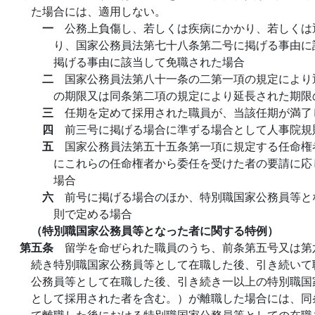
た場合には、適用しない。
一
公務上負傷し、若しくは疾病にかかり、若しくは
り、国家公務員法第七十八条第二号に掲げる事由に
掲げる事由に該当して免職された場合
二
国家公務員法第八十一条の二第一項の規定により
の期限又は同条第二項の規定により延長された期限
三
任期を定めて採用された職員が、当該任期が満了
四
前三号に掲げる場合に準ずる場合として人事院規
五
国家公務員法第五十五条第一項に規定する任命権
にこれらの任命権者から委任を受けた者の要請に応
場合
六
前号に掲げる場合のほか、特別職国家公務員等と
則で定める場合
（特別職国家公務員等となった者に関する特例）
第五条
留学を命ぜられた職員のうち、前条第五号又は第
続き特別職国家公務員等として在職した後、引き続いて
公務員等として在職した後、引き続き一以上の特別職国
として採用された者を含む。）が離職した場合には、同
て離職した後における特別職国家公務員等としての在職