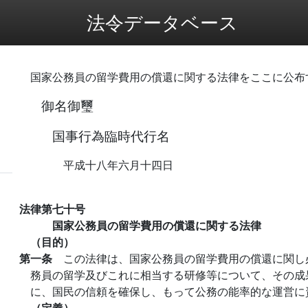
法令データベース
国家公務員の留学費用の償還に関する法律をここに公布
御名御璽
国事行為臨時代行名
平成十八年六月十四日
法律第七十号
国家公務員の留学費用の償還に関する法律
（目的）
第一条
この法律は、国家公務員の留学費用の償還に関し
務員の留学及びこれに相当する研修等について、その成
に、国民の信頼を確保し、もって公務の能率的な運営に
（定義）