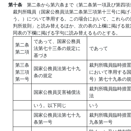
第十条
第二条から第六条まで（第二条第一項及び第四項
裁判所職員（国家公務員法第二条第三項第十三号に掲げ
う。）について準用する。この場合において、これらの
判所規則」と読み替えるほか、次の表の上欄に掲げる規
同表の下欄に掲げる字句に読み替えるものとする。
であって、国家公務員
第二条
法第七十三条の規定に
であって
第二項
基づき
第三条
裁判所職員臨時措
国家公務員法第七十九
第三項
において準用する
条の規定
第一号
号）第七十九条の
裁判所職員臨時措
国家公務員災害補償法
法
いう。以下同じ
いう
国家公務員法第七十九
裁判所職員臨時措
条第一号
九条第一号