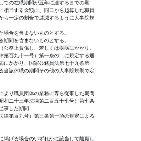
しての在職期間が五年に達するまでの期
に相当する金額に、同日から起算した職員
から一定の割合で逓減するように人事院規
た場合を含まないものとする。
る期間を含まないものとする。
（公務上負傷し、若しくは疾病にかかり、
律第百九十一号）第一条の二に規定する通
病にかかり、国家公務員法第七十九条第一
る当該休職の期間その他の人事院規則で定
により職員団体の業務に専ら従事した期間
昭和二十三年法律第二百五十七号）第七条
従事した期間
法律第百九号）第三条第一項の規定による
に掲げる場合のいずれかに該当して離職し