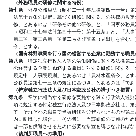
（外務職員の研修に関する特例）
第七条
外務公務員法（昭和二十七年法律第四十一号）第
法第十五条の規定に基づく研修に関するこの法律の規定
修」とあるのは「研修その他の研修」と、「国家公務員
（昭和二十七年法律第四十一号）第十五条」と、「人事
第三項、第三条第一項第二号及び前条（見出しを含む。
令」とする。
（国有林野事業を行う国の経営する企業に勤務する職員
第八条
特定独立行政法人等の労働関係に関する法律第二
の経営する企業に勤務する職員に対する研修に関するこ
規定中「人事院規則」とあるのは「農林水産省令」とす
公務員法第七十三条の規定に基づき」とあるのは「であ
（特定独立行政法人及び日本郵政公社の講ずべき措置）
第九条
留学に相当する研修を実施する独立行政法人通則
項に規定する特定独立行政法人及び日本郵政公社は、第
て、それぞれの職員で当該研修を命ぜられたものが第三
内に離職した場合に、その者に、当該研修の実施のため
は一部を償還させるために必要な措置を講じなければな
（裁判所職員への準用）