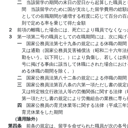
二
当該留学の期間の末日の翌日から起算した職員と
間 当該留学のために国が支出した留学費用の総額
としての在職期間が逓増する程度に応じて百分の百
則で定める率を乗じて得た金額
２
前項の離職した場合には、死亡により職員でなくなっ
３
第一項第二号の職員としての在職期間には、次に掲げ
一
国家公務員法第七十九条の規定による休職の期間
又は通勤（国家公務員災害補償法（昭和二十六年法
勤をいう。以下同じ。）により負傷し、若しくは疾
号に掲げる事由に該当して休職にされた場合におけ
める休職の期間を除く。）
二
国家公務員法第八十二条の規定による停職の期間
三
国家公務員法第百八条の六第一項ただし書の規定
又は特定独立行政法人等の労働関係に関する法律（
第一項ただし書の規定により労働組合の業務に専ら
四
国家公務員の育児休業等に関する法律（平成三年
育児休業をした期間
（適用除外）
第四条
前条の規定は、留学を命ぜられた職員が次の各号