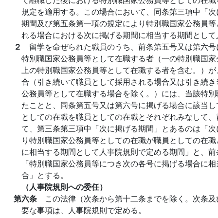
規定を適用する。この場合において、同条第三項中「次
期間及び第五条第一項の規定により特別職国家公務員等
れる場合における次に掲げる期間に相当する期間として
２
留学を命ぜられた職員のうち、前条第五号又は第六号
特別職国家公務員等として在職する者（一の特別職国家
上の特別職国家公務員等として在職する者を含む。）が
合（引き続いて職員として採用される場合又は引き続き
公務員等として在職する場合を除く。）には、当該特別
たことと、同条第五号又は第六号に掲げる場合に該当し
としての在職を職員としての在職とそれぞれみなして、
て、第三条第三項中「次に掲げる期間」とあるのは「次
り特別職国家公務員等としての在職が職員としての在職
に相当する期間として人事院規則で定める期間」と、前
「特別職国家公務員等につき次の各号に掲げる場合に相
合」とする。
（人事院規則への委任）
第六条
この法律（次条から第十二条までを除く。次条及
要な事項は、人事院規則で定める。