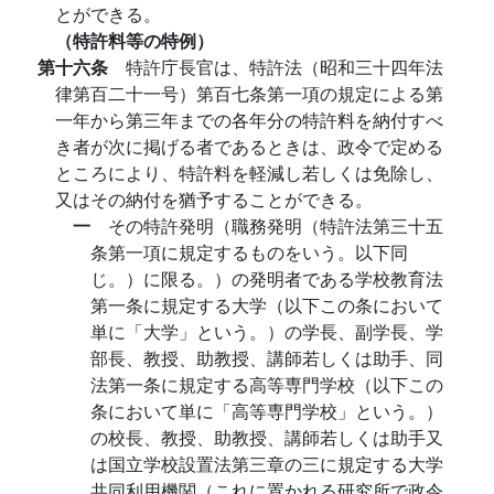
とができる。
（特許料等の特例）
第十六条
特許庁長官は、特許法（昭和三十四年法
律第百二十一号）第百七条第一項の規定による第
一年から第三年までの各年分の特許料を納付すべ
き者が次に掲げる者であるときは、政令で定める
ところにより、特許料を軽減し若しくは免除し、
又はその納付を猶予することができる。
一
その特許発明（職務発明（特許法第三十五
条第一項に規定するものをいう。以下同
じ。）に限る。）の発明者である学校教育法
第一条に規定する大学（以下この条において
単に「大学」という。）の学長、副学長、学
部長、教授、助教授、講師若しくは助手、同
法第一条に規定する高等専門学校（以下この
条において単に「高等専門学校」という。）
の校長、教授、助教授、講師若しくは助手又
は国立学校設置法第三章の三に規定する大学
共同利用機関（これに置かれる研究所で政令