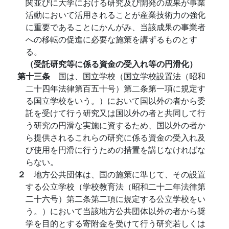
関並びに大学における研究及び開発の成果が事業
活動において活用されることが産業技術力の強化
に重要であることにかんがみ、当該成果の事業者
への移転の促進に必要な施策を講ずるものとす
る。
（受託研究等に係る資金の受入れ等の円滑化）
第十三条
国は、国立学校（国立学校設置法（昭和
二十四年法律第百五十号）第二条第一項に規定す
る国立学校をいう。）において国以外の者から委
託を受けて行う研究又は国以外の者と共同して行
う研究の円滑な実施に資するため、国以外の者か
ら提供されるこれらの研究に係る資金の受入れ及
び使用を円滑に行うための措置を講じなければな
らない。
２
地方公共団体は、国の施策に準じて、その設置
する公立学校（学校教育法（昭和二十二年法律第
二十六号）第二条第二項に規定する公立学校をい
う。）において当該地方公共団体以外の者から奨
学を目的とする寄附金を受けて行う研究若しくは