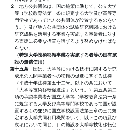
２
地方公共団体は、国の施策に準じて、公立大学
等（学校教育法第一条に規定する大学及び高等専
門学校であって地方公共団体が設置するものをい
う。）及び地方公共団体の試験研究機関における
研究成果を活用する事業を実施する事業者に対す
る支援に必要な措置を講ずるよう努めなければな
らない。
（特定大学技術移転事業を実施する者等の国有施
設の無償使用）
第十五条
国は、大学等における技術に関する研究
成果の民間事業者への移転の促進に関する法律
（平成十年法律第五十二号。以下の条において
「大学等技術移転促進法」という。）第五条第二
項の承認事業者が国立大学等（学校教育法第一条
に規定する大学及び高等専門学校であって国が設
置するもの並びに国立学校設置法第三章の三に規
定する大学共同利用機関をいう。以下この項及び
次項において同じ。）の施設を大学等技術移転促