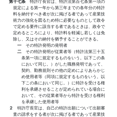
第十七条
特許庁長官は、特許法第百七条第一項の
規定による第一年から第三年までの各年分の特許
料を納付すべき者が次に掲げる者であって産業技
術力の強化を図るため特に必要なものとして政令
で定める要件に該当する者であるときは、政令で
定めるところにより、特許料を軽減し若しくは免
除し、又はその納付を猶予することができる。
一
その特許発明の発明者
二
その特許発明が従業者等（特許法第三十五
条第一項に規定するものをいう。以下この条
において同じ。）がした職務発明であって、
契約、勤務規則その他の定めによりあらかじ
め使用者等（同項に規定するものをいう。以
下この条において同じ。）に特許を受ける権
利を承継させることが定められている場合に
おいて、その従業者等から特許を受ける権利
を承継した使用者等
２
特許庁長官は、自己の特許出願について出願審
査の請求をする者が次に掲げる者であって産業技