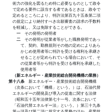
術力の強化を図るため特に必要なものとして政令
で定める要件に該当する者であるときは、政令で
定めるところにより、特許法第百九十五条第二項
の規定により納付すべき出願審査の請求の手数料
を軽減し、又は免除することができる。
一
その発明の発明者
二
その発明が従業者等がした職務発明であっ
て、契約、勤務規則その他の定めによりあら
かじめ使用者等に特許を受ける権利を承継さ
せることが定められている場合において、そ
の従業者等から特許を受ける権利を承継した
使用者等
（新エネルギー・産業技術総合開発機構の業務）
第十八条
新エネルギー・産業技術総合開発機構
（次条において「機構」という。）は、石油代替
エネルギーの開発及び導入の促進に関する法律
（昭和五十五年法律第七十一号。次条において
「石油代替エネルギー法」という。）第三十九条
第一項及び第二項に規定する業務のほか、産業技