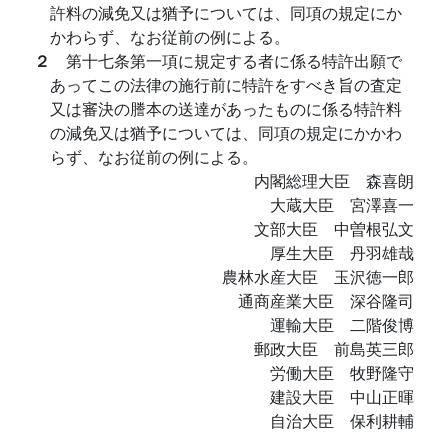
許料の減免又は猶予については、同項の規定にか
かわらず、なお従前の例による。
２
第十七条第一項に規定する者に係る特許出願で
あってこの法律の施行前に特許をすべき旨の査定
又は審決の謄本の送達があったものに係る特許料
の減免又は猶予については、同項の規定にかかわ
らず、なお従前の例による。
内閣総理大臣 森喜朗
大蔵大臣 宮澤喜一
文部大臣 中曽根弘文
厚生大臣 丹羽雄哉
農林水産大臣 玉沢徳一郎
通商産業大臣 深谷隆司
運輸大臣 二階俊博
郵政大臣 前島英三郎
労働大臣 牧野隆守
建設大臣 中山正暉
自治大臣 保利耕輔