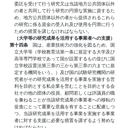
委託を受けて行う研究又は当該地方公共団体以外
の者と共同して行う研究の円滑な実施に資するた
め、地方公共団体以外の者から提供されるこれら
の研究に係る資金の受入れ及び使用を円滑に行う
ための措置を講じなければならない。
（大学等の研究成果を活用する事業者への支援）
第十四条
国は、産業技術力の強化を図るため、国
立大学等（学校教育法第一条に規定する大学及び
高等専門学校であって国が設置するもの並びに国
立学校設置法第三章の三から第三章の六までに規
定する機関をいう。）及び国の試験研究機関の研
究者がその研究成果を活用する事業を実施する営
利を目的とする私企業を営むことを目的とする会
社その他の団体の役員、顧問若しくは評議員の職
を兼ねることが当該研究成果の事業者への移転の
促進にとって重要な意義を有することに配慮しつ
つ、当該研究成果を活用する事業を実施する事業
者に対する支援に必要な措置を講ずるよう努めな
ければならない。