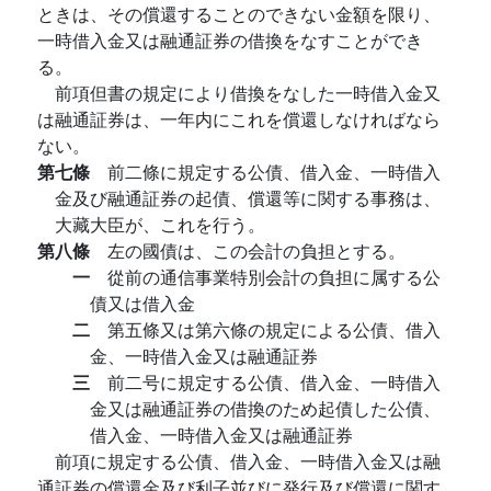
ときは、その償還することのできない金額を限り、
一時借入金又は融通証券の借換をなすことができ
る。
前項但書の規定により借換をなした一時借入金又
は融通証券は、一年内にこれを償還しなければなら
ない。
第七條
前二條に規定する公債、借入金、一時借入
金及び融通証券の起債、償還等に関する事務は、
大藏大臣が、これを行う。
第八條
左の國債は、この会計の負担とする。
一
從前の通信事業特別会計の負担に属する公
債又は借入金
二
第五條又は第六條の規定による公債、借入
金、一時借入金又は融通証券
三
前二号に規定する公債、借入金、一時借入
金又は融通証券の借換のため起債した公債、
借入金、一時借入金又は融通証券
前項に規定する公債、借入金、一時借入金又は融
通証券の償還金及び利子並びに発行及び償還に関す