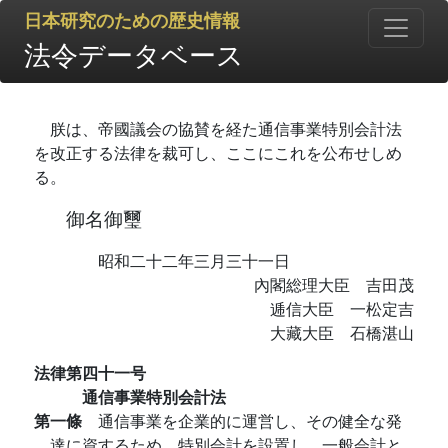
日本研究のための歴史情報
法令データベース
朕は、帝國議会の協賛を経た通信事業特別会計法
を改正する法律を裁可し、ここにこれを公布せしめ
る。
御名御璽
昭和二十二年三月三十一日
內閣総理大臣 吉田茂
逓信大臣 一松定吉
大藏大臣 石橋湛山
法律第四十一号
通信事業特別会計法
第一條
通信事業を企業的に運営し、その健全な発
達に資するため、特別会計を設置し、一般会計と