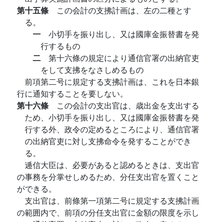
第十五條
この会計の支拂計画は、左の二種とす
る。
一
小切手を振り出し、又は國庫金振替書を発
行するもの
二
第十六條の規定により通信官署の出納官吏
をして支拂をなさしめるもの
前項第二号に規定する支拂計画は、これを日本銀
行に通知することを要しない。
第十六條
この会計の支出官は、歳出金を支出する
ため、小切手を振り出し、又は國庫金振替書を発
行する外、政令の定めるところにより、通信官署
の出納官吏に対し支拂命令を発することができ
る。
逓信大臣は、必要があると認めるときは、支出官
の事務を分掌せしめるため、分任支出官を置くこと
ができる。
支出官は、前條第一項第二号に規定する支拂計画
の範囲内で、前項の分任支出官に金額の限度を示し