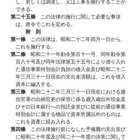
し、若しくは調達し、又は工事を施行することが
できる。
第二十五條
この法律の施行に関して必要な事項
は、政令でこれを定める。
附 則
第一條
この法律は、昭和二十二年四月一日から、
これを施行する。
第二條
昭和二十一年勅令第百十一号、同年勅令第
百八十号及び同年法律第五十五号により借り入れ
た通信事業特別会計負担の借入金及び昭和二十二
年三月三十一日現在の支出未済額は、これを借入
資本に編入する。
第三條
昭和二十二年三月三十一日現在における逓
信官署の出納官吏の保管に係る歳入歳出外現金及
びその日本銀行への預託金並びに從前の通信事業
特別会計に属する物品で資本所属以外のものは、
これを資產に組み入れる。
第四條
この法律施行前になした予備費の支出並び
に昭和二十年度及び同二十一年度の決算に関して