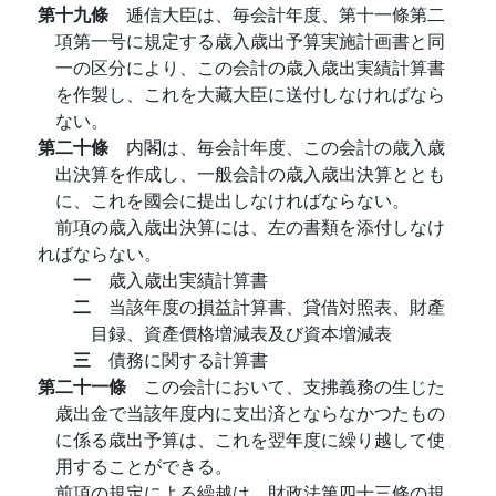
第十九條
逓信大臣は、毎会計年度、第十一條第二
項第一号に規定する歳入歳出予算実施計画書と同
一の区分により、この会計の歳入歳出実績計算書
を作製し、これを大藏大臣に送付しなければなら
ない。
第二十條
内閣は、毎会計年度、この会計の歳入歳
出決算を作成し、一般会計の歳入歳出決算ととも
に、これを國会に提出しなければならない。
前項の歳入歳出決算には、左の書類を添付しなけ
ればならない。
一
歳入歳出実績計算書
二
当該年度の損益計算書、貸借対照表、財產
目録、資產價格増減表及び資本増減表
三
債務に関する計算書
第二十一條
この会計において、支拂義務の生じた
歳出金で当該年度内に支出済とならなかつたもの
に係る歳出予算は、これを翌年度に繰り越して使
用することができる。
前項の規定による繰越は、財政法第四十三條の規