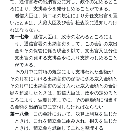
て、通信官署の出納官吏に対し、政令の定めるとこ
ろにより、支拂命令を発せしめることができる。
逓信大臣は、第二項の規定により分任支出官を置
いたときは、大藏大臣及び会計檢査院に通知しなけ
ればならない。
第十七條
逓信大臣は、政令の定めるところによ
り、通信官署の出納官吏をして、この会計の歳出
金をその保管に係る現金を以て、支出官又は分任
支出官の発する支拂命令により支拂わしめること
ができる。
その月中に前項の規定により支拂われた金額が、
その月初における出納官吏の保管に係る歳入金額と
その月中に出納官吏の受け入れた歳入金額との合計
額を超過したときは、逓信大臣は、政令の定めると
ころにより、翌翌月末までに、その超過額に相当す
る金額を出納官吏に交付しなければならない。
第十八條
この会計において、決算上利益を生じた
ときは、これを積立金に組み入れ、損失を生じた
ときは、積立金を減額してこれを整理する。