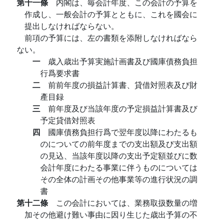
第十一條
内閣は、毎会計年度、この会計の予算を
作成し、一般会計の予算とともに、これを國会に
提出しなければならない。
前項の予算には、左の書類を添附しなければなら
ない。
一
歳入歳出予算実施計画書及び國庫債務負担
行爲要求書
二
前前年度の損益計算書、貸借対照表及び財
產目録
三
前年度及び当該年度の予定損益計算書及び
予定貸借対照表
四
國庫債務負担行爲で翌年度以降にわたるも
のについての前年度までの支出額及び支出額
の見込、当該年度以降の支出予定額並びに数
会計年度にわたる事業に伴うものについては
その全体の計画その他事業等の進行状況の調
書
第十二條
この会計においては、業務取扱数量の増
加その他避け難い事由に因り生じた歳出予算の不