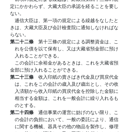
定にかかわらず、大藏大臣の承認を経ることを要し
ない。
逓信大臣は、第一項の規定による繰越をなしたと
きは、大藏大臣及び会計檢査院に通知しなければな
らない。
第二十二條
第十三條の規定による調整資金は、こ
れを公債を以て保有し、又は大藏省預金部に預け
入れることができる。
この会計に余裕金があるときは、これを大藏省預
金部に預け入れることができる。
第二十三條
收入印紙の賣さばき代金及び買戻代金
は、これをこの会計の歳入及び歳出とし、その收
入済額から收入印紙の買戻代金を控除した金額に
相当する金額は、これを一般会計に繰り入れるも
のとする。
第二十四條
通信事業の運営に妨げのない限り、こ
の会計の負担において、一般の委託により、通信
に関する機械、器具その他の物品を製作し、修理