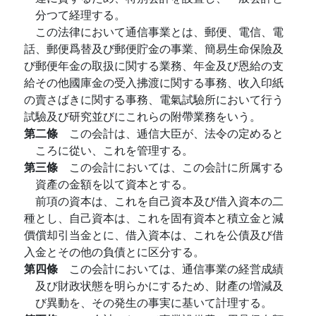
分つて経理する。
この法律において通信事業とは、郵便、電信、電
話、郵便爲替及び郵便貯金の事業、簡易生命保險及
び郵便年金の取扱に関する業務、年金及び恩給の支
給その他國庫金の受入拂渡に関する事務、收入印紙
の賣さばきに関する事務、電氣試驗所において行う
試驗及び研究並びにこれらの附帶業務をいう。
第二條
この会計は、逓信大臣が、法令の定めると
ころに從い、これを管理する。
第三條
この会計においては、この会計に所属する
資產の金額を以て資本とする。
前項の資本は、これを自己資本及び借入資本の二
種とし、自己資本は、これを固有資本と積立金と減
價償却引当金とに、借入資本は、これを公債及び借
入金とその他の負債とに区分する。
第四條
この会計においては、通信事業の経営成績
及び財政状態を明らかにするため、財產の増減及
び異動を、その発生の事実に基いて計理する。