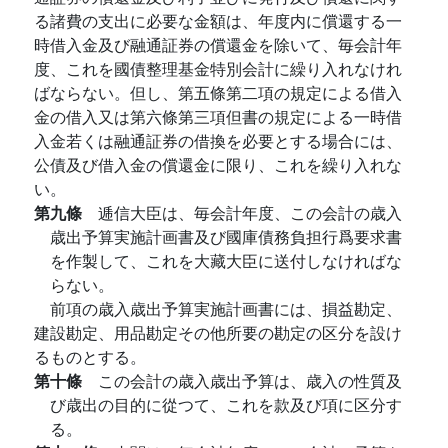
る諸費の支出に必要な金額は、年度内に償還する一
時借入金及び融通証券の償還金を除いて、毎会計年
度、これを國債整理基金特別会計に繰り入れなけれ
ばならない。但し、第五條第二項の規定による借入
金の借入又は第六條第三項但書の規定による一時借
入金若くは融通証券の借換を必要とする場合には、
公債及び借入金の償還金に限り、これを繰り入れな
い。
第九條
逓信大臣は、毎会計年度、この会計の歳入
歳出予算実施計画書及び國庫債務負担行爲要求書
を作製して、これを大藏大臣に送付しなければな
らない。
前項の歳入歳出予算実施計画書には、損益勘定、
建設勘定、用品勘定その他所要の勘定の区分を設け
るものとする。
第十條
この会計の歳入歳出予算は、歳入の性質及
び歳出の目的に從つて、これを款及び項に区分す
る。