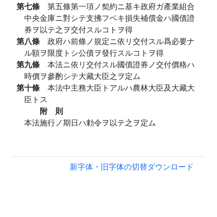
第七條
第五條第一項ノ契約ニ基キ政府ガ產業組合
中央金庫ニ對シテ支拂フベキ損失補償金ハ國債證
券ヲ以テ之ヲ交付スルコトヲ得
第八條
政府ハ前條ノ規定ニ依リ交付スル爲必要ナ
ル額ヲ限度トシ公債ヲ發行スルコトヲ得
第九條
本法ニ依リ交付スル國債證券ノ交付價格ハ
時價ヲ參酌シテ大藏大臣之ヲ定ム
第十條
本法中主務大臣トアルハ農林大臣及大藏大
臣トス
附 則
本法施行ノ期日ハ勅令ヲ以テ之ヲ定ム
新字体・旧字体の切替
ダウンロード