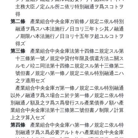
主務大臣ノ定ムル所ニ依リ特別融通ヲ爲スコトヲ
得
第二條
產業組合中央金庫ガ前條ノ規定ニ依ル特別
融通ヲ爲スハ本法施行ノ日ヨリ三年トシ其ノ融通
ノ期限ハ本法施行ノ日ヨリ十五年ヲ超ユルコトヲ
得ズ
第三條
產業組合中央金庫法第十四條ニ規定スル第
十三條第一號ノ規定中貸付年限及償還方法ニ關ス
ルモノ竝ニ同法第十四條ニ規定スル第十三條第二
號但書ノ規定ハ第一條ノ規定ニ依ル特別融通ニハ
之ヲ適用セズ
產業組合中央金庫ガ第一條ノ規定ニ依ル特別融通
以外ノ融通ヲ爲ス場合ニ於テ第一條ノ規定ニ依ル特
別融通ノ額及之ヲ爲ス爲發行スル產業債券ノ額ハ產
業組合中央金庫法第十三條第二號但書ノ制限ノ計算
上之ヲ算入セズ
第四條
產業組合中央金庫ハ第一條ノ規定ニ依ル特
別融通ヲ爲ス爲必要アルトキハ產業組合中央金庫