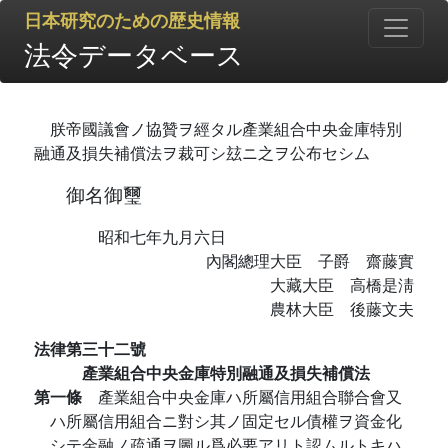
日本研究のための歴史情報
法令データベース
朕帝國議會ノ協贊ヲ經タル產業組合中央金庫特別
融通及損失補償法ヲ裁可シ玆ニ之ヲ公布セシム
御名御璽
昭和七年九月六日
內閣總理大臣 子爵 齋藤實
大藏大臣 高橋是淸
農林大臣 後藤文夫
法律第三十二號
產業組合中央金庫特別融通及損失補償法
第一條
產業組合中央金庫ハ所屬信用組合聯合會又
ハ所屬信用組合ニ對シ其ノ固定セル債權ヲ資金化
シテ金融ノ疏通ヲ圖ル爲必要アリト認ムルトキハ