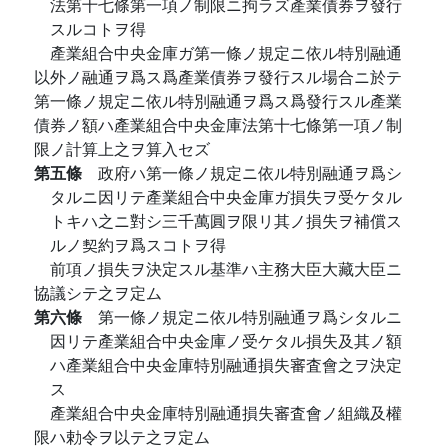
法第十七條第一項ノ制限ニ拘ラズ產業債券ヲ發行
スルコトヲ得
產業組合中央金庫ガ第一條ノ規定ニ依ル特別融通
以外ノ融通ヲ爲ス爲產業債券ヲ發行スル場合ニ於テ
第一條ノ規定ニ依ル特別融通ヲ爲ス爲發行スル產業
債券ノ額ハ產業組合中央金庫法第十七條第一項ノ制
限ノ計算上之ヲ算入セズ
第五條
政府ハ第一條ノ規定ニ依ル特別融通ヲ爲シ
タルニ因リテ產業組合中央金庫ガ損失ヲ受ケタル
トキハ之ニ對シ三千萬圓ヲ限リ其ノ損失ヲ補償ス
ルノ契約ヲ爲スコトヲ得
前項ノ損失ヲ決定スル基準ハ主務大臣大藏大臣ニ
協議シテ之ヲ定ム
第六條
第一條ノ規定ニ依ル特別融通ヲ爲シタルニ
因リテ產業組合中央金庫ノ受ケタル損失及其ノ額
ハ產業組合中央金庫特別融通損失審査會之ヲ決定
ス
產業組合中央金庫特別融通損失審査會ノ組織及權
限ハ勅令ヲ以テ之ヲ定ム