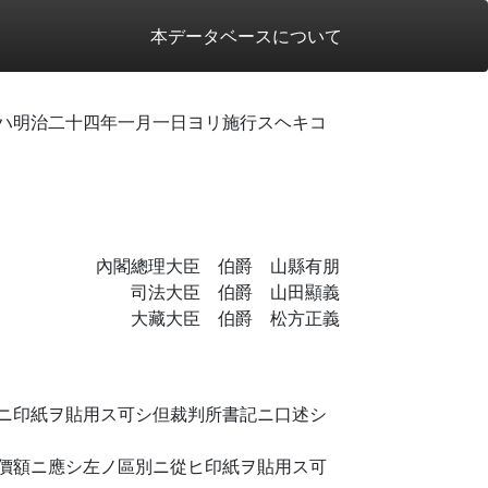
本データベースについて
ハ明治二十四年一月一日ヨリ施行スヘキコ
內閣總理大臣 伯爵 山縣有朋
司法大臣 伯爵 山田顯義
大藏大臣 伯爵 松方正義
ニ印紙ヲ貼用ス可シ但裁判所書記ニ口述シ
價額ニ應シ左ノ區別ニ從ヒ印紙ヲ貼用ス可