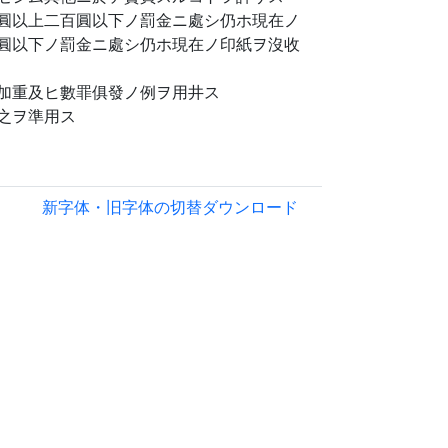
圓以上二百圓以下ノ罰金ニ處シ仍ホ現在ノ
圓以下ノ罰金ニ處シ仍ホ現在ノ印紙ヲ沒收
加重及ヒ數罪俱發ノ例ヲ用井ス
之ヲ準用ス
新字体・旧字体の切替
ダウンロード