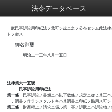
法令データベース
朕民事訴訟用印紙法ヲ裁可シ玆ニ之ヲ公布セシム此法律
トヲ命ス
御名御璽
明治二十三年八月十五日
法律第六十五號
民事訴訟用印紙法
第一條
民事訴訟ノ書類ニハ以下數條ノ規定ニ從ヒ其正本
テ調書ヲ作ラシメタルトキハ其調書ニ印紙ヲ貼用ス可シ
第二條
財產權上ノ請求ニ係ル第一審ノ訴狀ニハ訴訟物ノ