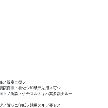
條ノ規定ニ從フ
價額百圓ト看做シ印紙ヲ貼用ス可シ
權上ノ訴訟ト併合スルトキハ其多額ナル一
訴ノ訴狀ニ印紙ヲ貼用スルヲ要セス