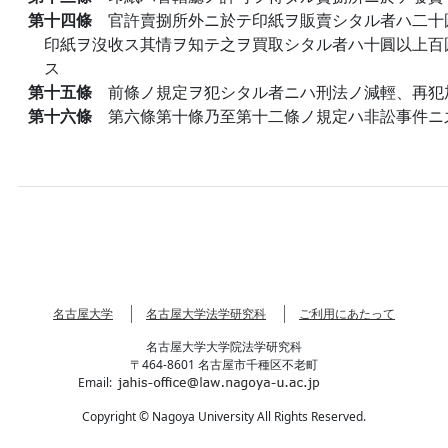
第十四條
官許賣捌所外ニ於テ印紙ヲ販賣シタル者ハ二十
印紙ヲ沒收ス其情ヲ知テ之ヲ買取シタル者ハ十圓以上百
ス
第十五條
前條ノ規定ヲ犯シタル者ニハ刑法ノ減輕、再犯
第十六條
第六條第十條乃至第十二條ノ規定ハ非訟事件ニ
名古屋大学
名古屋大学法学研究科
ご利用にあたって
名古屋大学大学院法学研究科
〒464-8601 名古屋市千種区不老町
Email:
Copyright © Nagoya University All Rights Reserved.