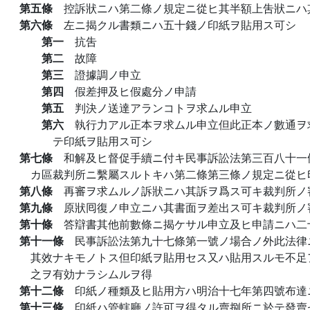
第五條
控訴狀ニハ第二條ノ規定ニ從ヒ其半額上吿狀ニハ
第六條
左ニ揭クル書類ニハ五十錢ノ印紙ヲ貼用ス可シ
第一
抗吿
第二
故障
第三
證據調ノ申立
第四
假差押及ヒ假處分ノ申請
第五
判決ノ送達アランコトヲ求ムル申立
第六
執行力アル正本ヲ求ムル申立但此正本ノ數通ヲ
テ印紙ヲ貼用ス可シ
第七條
和解及ヒ督促手續ニ付キ民事訴訟法第三百八十一
カ區裁判所ニ繫屬スルトキハ第二條第三條ノ規定ニ從ヒ
第八條
再審ヲ求ムルノ訴狀ニハ其訴ヲ爲ス可キ裁判所ノ
第九條
原狀囘復ノ申立ニハ其書面ヲ差出ス可キ裁判所ノ
第十條
答辯書其他前數條ニ揭ケサル申立及ヒ申請ニハ二
第十一條
民事訴訟法第九十七條第一號ノ場合ノ外此法律
其效ナキモノトス但印紙ヲ貼用セス又ハ貼用スルモ不足
之ヲ有効ナラシムルヲ得
第十二條
印紙ノ種類及ヒ貼用方ハ明治十七年第四號布達
第十三條
印紙ハ管轄廳ノ許可ヲ得タル賣捌所ニ於テ發賣