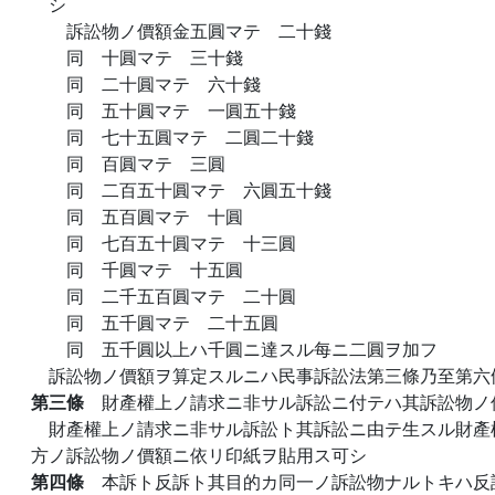
シ
訴訟物ノ價額金五圓マテ 二十錢
同 十圓マテ 三十錢
同 二十圓マテ 六十錢
同 五十圓マテ 一圓五十錢
同 七十五圓マテ 二圓二十錢
同 百圓マテ 三圓
同 二百五十圓マテ 六圓五十錢
同 五百圓マテ 十圓
同 七百五十圓マテ 十三圓
同 千圓マテ 十五圓
同 二千五百圓マテ 二十圓
同 五千圓マテ 二十五圓
同 五千圓以上ハ千圓ニ達スル每ニ二圓ヲ加フ
訴訟物ノ價額ヲ算定スルニハ民事訴訟法第三條乃至第六
第三條
財產權上ノ請求ニ非サル訴訟ニ付テハ其訴訟物ノ
財產權上ノ請求ニ非サル訴訟ト其訴訟ニ由テ生スル財產
方ノ訴訟物ノ價額ニ依リ印紙ヲ貼用ス可シ
第四條
本訴ト反訴ト其目的カ同一ノ訴訟物ナルトキハ反