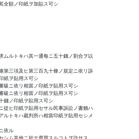
其全額ノ印紙ヲ加貼ス可シ
求ムルトキハ其一通每ニ五十錢ノ割合ヲ以
條第三項及ヒ第三百九十條ノ規定ニ依リ訴
印紙ヲ貼用ス可シ
審級ニ依リ相當ノ印紙ヲ貼用ス可シ
審級ニ依リ相當ノ印紙ヲ貼用ス可シ
十錢ノ印紙ヲ貼用ス可シ
ニ從ヒ印紙ヲ貼用セサル民事訴訟ノ書類ハ
アルトキハ裁判所ハ相當印紙ヲ貼用セシメ
ニ依ル
セシム其他ニ於テ賣買スルコトヲ許サス